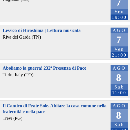
7
Ven
19:00
Lessico di Hiroshima | Lettura musicata
AGO
7
Riva del Garda (TN)
Ven
21:00
Aboliamo la guerra! 232ª Presenza di Pace
AGO
8
Turin, Italy (TO)
Sab
11:00
Il Cantico di Frate Sole. Abitare la casa comune nella
AGO
fraternità e nella pace
8
Trevi (PG)
Sab