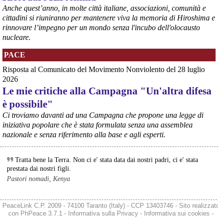
@peacelink
 - 
6/8/2026 21:35
Anche quest’anno, in molte città italiane, associazioni, comunità e
Ultimi cento milioni di euro per l’ex Ilva, poi non saranno più 
cittadini si riuniranno per mantenere viva la memoria di Hiroshima e
possibili nuovi aiuti di Stato. Lo ha confermato il ministro Adolfo 
rinnovare l’impegno per un mondo senza l'incubo dell'olocausto
Urso durante l’incontro al Mimit con le imprese dell’indotto: la 
nucleare.
tranche conclusiva del prestito autorizzato dall’Unione europea 
dovrà essere erogata entro il 9 agosto e restituita dal futuro 
PACE
acquirente.
Fonte: Studio100
Risposta al Comunicato del Movimento Nonviolento del 28 luglio
#
ILVA
#
UE
2026
Le mie critiche alla Campagna "Un'altra difesa
@peacelink
 - 
6/8/2026 21:08
è possibile"
Il governatore di Puglia Decaro esce dal vertice al Mimit più 
preoccupato di come era entrato, lamentando l’assenza di certezze 
Ci troviamo davanti ad una Campagna che propone una legge di
sulla procedura di gara e ribadendo la necessità di un ruolo diretto 
iniziativa popolare che è stata formulata senza una assemblea
dello Stato.
nazionale e senza riferimento alla base e agli esperti.
Anche il sindaco di Taranto, Bitetti, chiede un piano industriale 
chiaro, garanzie sulla salute e strumenti di tutela per i lavoratori 
dell’area a freddo. La Provincia parla di un tavolo “senza decisioni”.
Tratta bene la Terra. Non ci e' stata data dai nostri padri, ci e' stata
Fonte: Cronache Tarantine 
prestata dai nostri figli.
#
ILVA
Pastori nomadi, Kenya
@peacelink
 - 
6/8/2026 21:08
cronachetarantine.it/index.php
PeaceLink C.P. 2009 - 74100 Taranto (Italy) - CCP 13403746 - Sito realizzat
Il ministro ha ribadito che il Governo applicherà la sentenza, ma 
con
PhPeace 3.7.1
-
Informativa sulla Privacy
-
Informativa sui cookies
-