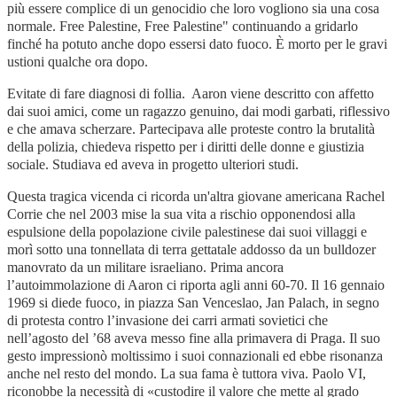
più essere complice di un genocidio che loro vogliono sia una cosa
normale. Free Palestine, Free Palestine" continuando a gridarlo
finché ha potuto anche dopo essersi dato fuoco. È morto per le gravi
ustioni qualche ora dopo.
Evitate di fare diagnosi di follia. Aaron viene descritto con affetto
dai suoi amici, come un ragazzo genuino, dai modi garbati, riflessivo
e che amava scherzare. Partecipava alle proteste contro la brutalità
della polizia, chiedeva rispetto per i diritti delle donne e giustizia
sociale. Studiava ed aveva in progetto ulteriori studi.
Questa tragica vicenda ci ricorda un'altra giovane americana Rachel
Corrie che nel 2003 mise la sua vita a rischio opponendosi alla
espulsione della popolazione civile palestinese dai suoi villaggi e
morì sotto una tonnellata di terra gettatale addosso da un bulldozer
manovrato da un militare israeliano. Prima ancora
l’autoimmolazione di Aaron ci riporta agli anni 60-70. Il 16 gennaio
1969 si diede fuoco, in piazza San Venceslao, Jan Palach, in segno
di protesta contro l’invasione dei carri armati sovietici che
nell’agosto del ’68 aveva messo fine alla primavera di Praga. Il suo
gesto impressionò moltissimo i suoi connazionali ed ebbe risonanza
anche nel resto del mondo. La sua fama è tuttora viva. Paolo VI,
riconobbe la necessità di «custodire il valore che mette al grado