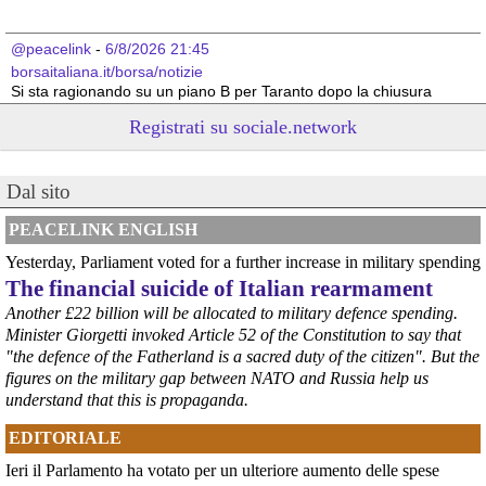
@peacelink
 - 
6/8/2026 21:45
borsaitaliana.it/borsa/notizie
Si sta ragionando su un piano B per Taranto dopo la chiusura 
dell’area a caldo dell’ILVA?
Registrati su sociale.network
#
ILVA
#
Taranto
@peacelink
 - 
6/8/2026 21:41
Dal sito
cronachetarantine.it/index.php
il Governo ha manifestato l’intenzione di predisporre un 
provvedimento straordinario per attenuare le conseguenze 
PEACELINK ENGLISH
economiche e sociali della prevista fermata dell’area a caldo e ha 
Yesterday, Parliament voted for a further increase in military spending
chiesto alle rappresentanze del territorio di formulare proposte 
The financial suicide of Italian rearmament
concrete per definirne i contenuti. Casartigiani valuta positivamente 
questa disponibilità.
Another £22 billion will be allocated to military defence spending.
#
ILVA
#
Taranto
Minister Giorgetti invoked Article 52 of the Constitution to say that
"the defence of the Fatherland is a sacred duty of the citizen". But the
figures on the military gap between NATO and Russia help us
understand that this is propaganda.
EDITORIALE
Ieri il Parlamento ha votato per un ulteriore aumento delle spese