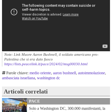
Note: Link Muore Aaron Bushnell, il soldato americano pro-
Palestina che si era dato fuoco
https://lists.peacelink.it/pace/2024/02/msg00030.html
Parole chiave:
medio oriente
,
aaron bushnell
,
autoimmolazione
,
ambasciata israeliana
,
washington dc
Articoli correlati
PACE
Solo a Washington DC, 300.000 manifestanti, la