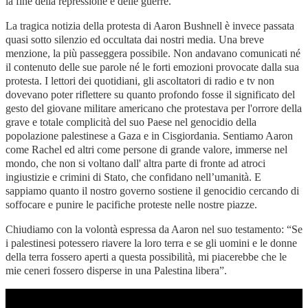
la fine della repressione e delle guerre.
La tragica notizia della protesta di Aaron Bushnell è invece passata
quasi sotto silenzio ed occultata dai nostri media. Una breve
menzione, la più passeggera possibile. Non andavano comunicati né
il contenuto delle sue parole né le forti emozioni provocate dalla sua
protesta. I lettori dei quotidiani, gli ascoltatori di radio e tv non
dovevano poter riflettere su quanto profondo fosse il significato del
gesto del giovane militare americano che protestava per l'orrore della
grave e totale complicità del suo Paese nel genocidio della
popolazione palestinese a Gaza e in Cisgiordania. Sentiamo Aaron
come Rachel ed altri come persone di grande valore, immerse nel
mondo, che non si voltano dall' altra parte di fronte ad atroci
ingiustizie e crimini di Stato, che confidano nell’umanità. E
sappiamo quanto il nostro governo sostiene il genocidio cercando di
soffocare e punire le pacifiche proteste nelle nostre piazze.
Chiudiamo con la volontà espressa da Aaron nel suo testamento: “Se
i palestinesi potessero riavere la loro terra e se gli uomini e le donne
della terra fossero aperti a questa possibilità, mi piacerebbe che le
mie ceneri fossero disperse in una Palestina libera”.