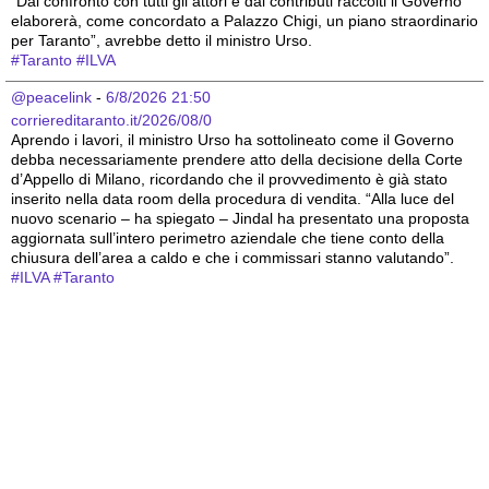
“Dal confronto con tutti gli attori e dai contributi raccolti il Governo 
elaborerà, come concordato a Palazzo Chigi, un piano straordinario 
per Taranto”, avrebbe detto il ministro Urso.
#
Taranto
#
ILVA
@peacelink
 - 
6/8/2026 21:50
corriereditaranto.it/2026/08/0
Aprendo i lavori, il ministro Urso ha sottolineato come il Governo 
debba necessariamente prendere atto della decisione della Corte 
d’Appello di Milano, ricordando che il provvedimento è già stato 
inserito nella data room della procedura di vendita. “Alla luce del 
nuovo scenario – ha spiegato – Jindal ha presentato una proposta 
aggiornata sull’intero perimetro aziendale che tiene conto della 
chiusura dell’area a caldo e che i commissari stanno valutando”.
#
ILVA
#
Taranto