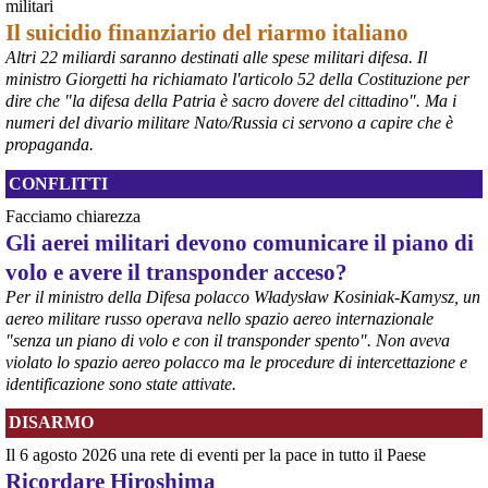
militari
Il suicidio finanziario del riarmo italiano
Altri 22 miliardi saranno destinati alle spese militari difesa. Il
ministro Giorgetti ha richiamato l'articolo 52 della Costituzione per
@peacelink
 - 
6/8/2026 21:36
dire che "la difesa della Patria è sacro dovere del cittadino". Ma i
numeri del divario militare Nato/Russia ci servono a capire che è
giornalerossoblu.it/ex-ilva-sc
Nel tavolo convocato al Ministero delle Imprese e del Made in Italy, 
propaganda.
il Governo ha annunciato l’intenzione di predisporre un 
provvedimento straordinario per attenuare le conseguenze 
CONFLITTI
economiche e sociali dello stop dell’area a caldo, invitando le 
Facciamo chiarezza
rappresentanze del territorio a presentare proposte operative.
Gli aerei militari devono comunicare il piano di
#
ILVA
#
Taranto
volo e avere il transponder acceso?
Per il ministro della Difesa polacco Władysław Kosiniak-Kamysz, un
aereo militare russo operava nello spazio aereo internazionale
"senza un piano di volo e con il transponder spento". Non aveva
violato lo spazio aereo polacco ma le procedure di intercettazione e
identificazione sono state attivate.
DISARMO
Il 6 agosto 2026 una rete di eventi per la pace in tutto il Paese
Ricordare Hiroshima