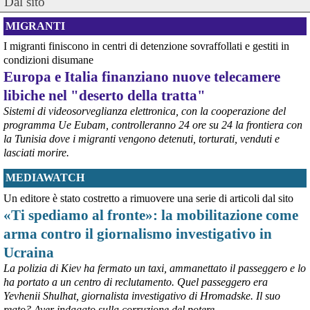
Dal sito
MIGRANTI
@peacelink
 - 
10/8/2026 16:10
«Ai bambini di Gaza il Nobel per la pace»
I migranti finiscono in centri di detenzione sovraffollati e gestiti in
La proposta viene lanciata (con centinaia di adesioni) dal 
condizioni disumane
quotidiano «L'Avvenire».
Europa e Italia finanziano nuove telecamere
#
Gaza
libiche nel "deserto della tratta"
@peacelink
 - 
10/8/2026 16:04
Sistemi di videosorveglianza elettronica, con la cooperazione del
"Resistere, studiare, fare rete e rompere i coglioni". (Goffredo Fofi)
programma Ue Eubam, controlleranno 24 ore su 24 la frontiera con
PeaceLink fa propria la lezione di Goffredo Fofi: resistere alle 
la Tunisia dove i migranti vengono detenuti, torturati, venduti e
ingiustizie, studiare i problemi con rigore, fare rete sul territorio e 
lasciati morire.
rompere le scatole al potere con la nonviolenza. È la nostra stessa 
azione quotidiana per pace e ambiente.
MEDIAWATCH
#
PeaceLink
#
pace
#
disarmo
#
ecologia
#
dirittiglobali
Un editore è stato costretto a rimuovere una serie di articoli dal sito
@peacelink
 - 
10/8/2026 16:02
«Ti spediamo al fronte»: la mobilitazione come
@
grafton9
 abbiamo accolto favorevolmente la critica ed effettuato 
la correzione.
arma contro il giornalismo investigativo in
Ucraina
@peacelink
 - 
25/7/2026 9:00
La polizia di Kiev ha fermato un taxi, ammanettato il passeggero e lo
Disarmo: Come gli USA guadagnano sulla guerra in Ucraina (e a 
ha portato a un centro di reclutamento. Quel passeggero era
pagare è l'Europa) 
peacelink.it/disarmo/come-gli-
#
Disarmo
Yevhenii Shulhat, giornalista investigativo di Hromadske. Il suo
reato? Aver indagato sulla corruzione del potere.