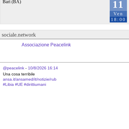
11
Bari (BA)
Ven
18:00
sociale.network
Associazione Peacelink
@peacelink
 - 
10/8/2026 16:14
Una cosa terribile
ansa.it/ansamed/it/notizie/rub
#
Libia
#
UE
#
dirittiumani