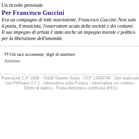
Un ricordo personale
@peacelink
 - 
26/7/2026 20:15
Per Francesco Guccini
Latina: Brasile: avanza l’estrattivismo minerario 
Era un compagno di lotte nonviolente, Francesco Guccini. Non solo
peacelink.it/latina/a/51485.ht
#
Latina
il poeta, il musicista, l'osservatore acuto della società e dei costumi.
Il suo impegno di artista è stato anche un impegno morale e politico
per la liberazione dell'umanità.
Chi tace acconsente, digli di smettere.
Anonimo
PeaceLink C.P. 2009 - 74100 Taranto (Italy) - CCP 13403746 - Sito realizzat
con
PhPeace 3.7.1
-
Informativa sulla Privacy
-
Informativa sui cookies
-
Diritto di replica
-
Posta elettronica certificata (PEC)
@peacelink
 - 
27/7/2026 16:45
Ecologia: "Scacco matto all'Ilva: il decreto è certo, i giochi per l'area 
a caldo sono chiusi" 
peacelink.it/ecologia/a/51486.
#
Ecologia