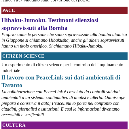
PACE
Hibaku-Jumoku. Testimoni silenziosi
sopravvissuti alla Bomba
Proprio come le persone che sono sopravvissute alla bomba atomica
in Giappone si chiamano Hibakusha, anche gli alberi sopravvissuti
hanno un titolo onorifico. Si chiamano Hibaku-Jumoku.
CITIZEN SCIENCE
@peacelink
 - 
26/7/2026 9:45
Pace: Il Manuale per l'Azione Diretta Nonviolenta 
Un esperimento di citizen science per il controllo dell'inquinamento
peacelink.it/pace/a/51484.html
#
Pace
industriale
Il lavoro con PeaceLink sui dati ambientali di
Taranto
La collaborazione con PeaceLink è cresciuta da controlli sui dati
ambientali a un sistema continuativo di analisi e allerta. Omniscope
prepara e conserva il dato; PeaceLink lo porta nel confronto con
cittadini, giornalisti e istituzioni. E così le informazioni diventano
accessibili e verificabili.
CULTURA