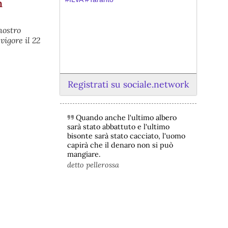
n
nostro
vigore il 22
Registrati su sociale.network
Quando anche l'ultimo albero
@peacelink
 - 
6/8/2026 21:45
sarà stato abbattuto e l'ultimo
borsaitaliana.it/borsa/notizie
bisonte sarà stato cacciato, l'uomo
Si sta ragionando su un piano B per 
capirà che il denaro non si può
Taranto dopo la chiusura dell’area a 
mangiare.
caldo dell’ILVA?
detto pellerossa
#
ILVA
#
Taranto
@peacelink
 - 
6/8/2026 21:41
cronachetarantine.it/index.php
il Governo ha manifestato l’intenzione 
di predisporre un provvedimento 
straordinario per attenuare le 