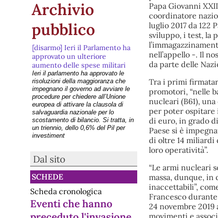
Archivio
Papa Giovanni XXIII
coordinatore nazion
pubblico
luglio 2017 da 122 P
sviluppo, i test, la
l’immagazzinamento,
[disarmo] Ieri il Parlamento ha
nell’appello -. Il 
approvato un ulteriore
da parte delle Nazi
aumento delle spese militari
Ieri il parlamento ha approvato le
Tra i primi firmatar
risoluzioni della maggioranza che
impegnano il governo ad avviare le
promotori, “nelle b
procedure per chiedere all’Unione
nucleari (B61), una
europea di attivare la clausola di
per poter ospitare
salvaguardia nazionale per lo
di euro, in grado d
scostamento di bilancio. Si tratta, in
un triennio, dello 0,6% del Pil per
Paese si è impegna
investiment
di oltre 14 miliardi
[disarmo] Lanterne di pace
loro operatività”.
sull’Adige il 6 agosto a Verona
Dal sito
per ricordare Hiroshima
“Le armi nucleari s
GIOVEDI 06.08.2026 A VERONA:
SCHEDE
massa, dunque, in 
LANTERNE DI PACE SULL'ADIGE
Lanterne di Pace sull’Adige è una
inaccettabili”, co
Scheda cronologica
manifestazione antimilitarista e di
Francesco durante i
commemorazione che si tiene ogni
Eventi che hanno
24 novembre 2019 a
anno a Verona nei primi giorni di
preceduto l'invasione
movimenti e associ
agosto, nella vasca dell’Arsenale