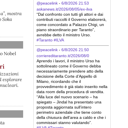
@peacelink
 - 
6/8/2026 21:53
askanews.it/2026/08/05/ex-ilva
ca”, mostra
“Dal confronto con tutti gli attori e dai 
o Soka
contributi raccolti il Governo elaborerà, 
come concordato a Palazzo Chigi, un 
piano straordinario per Taranto”, 
avrebbe detto il ministro Urso.
#
Taranto
#
ILVA
@peacelink
 - 
6/8/2026 21:50
io Nobel
corriereditaranto.it/2026/08/0
Aprendo i lavori, il ministro Urso ha 
ri
sottolineato come il Governo debba 
necessariamente prendere atto della 
izzazioni
decisione della Corte d’Appello di 
d esplorare
Milano, ricordando che il 
 nucleari.
provvedimento è già stato inserito nella 
data room della procedura di vendita. 
“Alla luce del nuovo scenario – ha 
spiegato – Jindal ha presentato una 
proposta aggiornata sull’intero 
perimetro aziendale che tiene conto 
della chiusura dell’area a caldo e che i 
sta
commissari stanno valutando”.
#
ILVA
#
Taranto