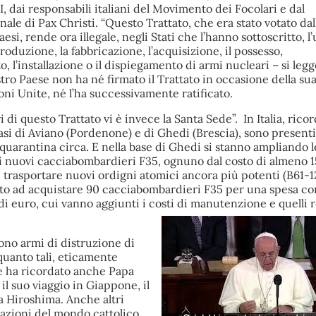
, dai responsabili italiani del Movimento dei Focolari e dal
ale di Pax Christi. “Questo Trattato, che era stato votato da
aesi, rende ora illegale, negli Stati che l’hanno sottoscritto, l’
 produzione, la fabbricazione, l’acquisizione, il possesso,
 l’installazione o il dispiegamento di armi nucleari – si legg
nostro Paese non ha né firmato il Trattato in occasione della s
oni Unite, né l’ha successivamente ratificato.
i di questo Trattato vi è invece la Santa Sede”. In Italia, rico
asi di Aviano (Pordenone) e di Ghedi (Brescia), sono presenti
 quarantina circa. E nella base di Ghedi si stanno ampliando l
 i nuovi cacciabombardieri F35, ognuno dal costo di almeno 1
i trasportare nuovi ordigni atomici ancora più potenti (B61-12
to ad acquistare 90 cacciabombardieri F35 per una spesa co
 di euro, cui vanno aggiunti i costi di manutenzione e quelli re
ono armi di distruzione di
quanto tali, eticamente
me ha ricordato anche Papa
l suo viaggio in Giappone, il
 Hiroshima. Anche altri
azioni del mondo cattolico