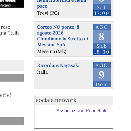
nella fraternità e nella
pace
Sab
Trevi (PG)
17:00
Corteo NO ponte, 8
AGO
 reso
agosto 2026 –
8
na “Italia
Chiudiamo la Stretto di
Messina SpA
Sab
Messina (ME)
18:30
Ricordare Nagasaki
AGO
9
Italia
Dom
ati al
sociale.network
Associazione Peacelink