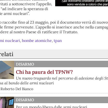
itati a sottoscrivere l’appello,
e “ad indicare la speranza di
le armi nucleari”.
 raccolte fino al 23 maggio, poi il documento verrà di nuovo
le firme pervenute. L’appello si inserisce anche nella campag
ere al nostro Paese di ratificare il Trattato.
mi nucleari
,
bombe atomiche
,
tpan
relati
DISARMO
Chi ha paura del TPNW?
Un nuovo traguardo nel percorso di adesione degli St
sa al bando delle armi nucleari
 Roberto Del Bianco
DISARMO
Per un mondo libero dalle armi nucleari