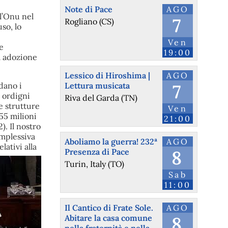
Note di Pace
AGO
ll’Onu nel
7
Rogliano (CS)
uso, lo
Ven
e
19:00
ua adozione
Lessico di Hiroshima |
AGO
rdano i
Lettura musicata
7
 ordigni
Riva del Garda (TN)
e strutture
Ven
55 milioni
21:00
). Il nostro
mplessiva
Aboliamo la guerra! 232ª
AGO
lativi alla
Presenza di Pace
8
Turin, Italy (TO)
Sab
11:00
Il Cantico di Frate Sole.
AGO
Abitare la casa comune
8