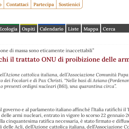
o
Contattaci
Partecipa
Sostienici
Ecologia
Ospiti
Calendario
Liste
Mappa
Cerca
ione di massa sono eticamente inaccettabili”
fichi il trattato ONU di proibizione delle ar
 dell’Azione cattolica italiana, dell’Associazione Comunità Pap
 dei Focolari e di Pax Christi. “Nelle basi di Aviano (Pordenon
no presenti ordigni nucleari (B61), una quarantina circa”.
l governo e al parlamento italiano affinché l’Italia ratifichi il 
delle armi nucleari, entrato in vigore lo scorso 22 gennaio 2
a cinquantesima ratifica necessaria, è stato firmato e diffus
 delle Acli, dell’Azione cattolica italiana, dell’Associazione 