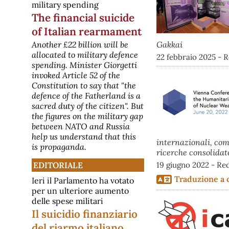
military spending
Safe per gli armamenti?
Potrebbe costare il doppio
The financial suicide
restituirlo
of Italian rearmament
Il vero costo del prestito Safe
potrebbe arrivare a circa il doppio
Gakkai
Another £22 billion will be
rispetto ai 14,9 miliardi che l'Italia
allocated to military defence
22 febbraio 2025 - 
riceverebbe se decidesse di usarli.
spending. Minister Giorgetti
È quanto emerge da una nuova
analisi dell’Osservatorio Mil€x, che
invoked Article 52 of the
monitora le spese militari. Nei giorni
Constitution to say that "the
scorsi, il governo ha "p
defence of the Fatherland is a
[disarmo] Intelligenza
sacred duty of the citizen". But
Artificiale e armi nucleari:
the figures on the military gap
dichiarazione di Premi Nobel e
between NATO and Russia
scienziati riuniti a Roma
Dichiarazione dell’Assemblea
help us understand that this
internazionali, comu
Globale dei Premi Nobel – Borgo
is propaganda.
ricerche consolidat
Laudato Si', Vaticano, luglio 2026
L’evento di rilievo per il movimento
19 giugno 2022 - Re
EDITORIALE
per la pace e il disarmo è
l’adozione, in Vaticano, di un
Traduzione a 
Ieri il Parlamento ha votato
appello solenne da parte di premi
per un ulteriore aumento
Nobel e scienziati riuniti a Roma. Il
delle spese militari
[disarmo] Il progetto nucleare
dell'Arabia Saudita
Il suicidio finanziario
Washington e Riad firmano un
del riarmo italiano
accordo definito "storico" da gran