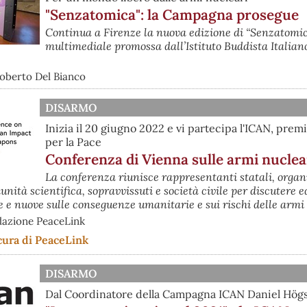
"Senzatomica": la Campagna prosegue
Continua a Firenze la nuova edizione di “Senzatomi
multimediale promossa dall’Istituto Buddista Italian
Roberto Del Bianco
DISARMO
Inizia il 20 giugno 2022 e vi partecipa l'ICAN, prem
per la Pace
Conferenza di Vienna sulle armi nuclea
La conferenza riunisce rappresentanti statali, organ
nità scientifica, sopravvissuti e società civile per discutere e
e e nuove sulle conseguenze umanitarie e sui rischi delle armi
dazione PeaceLink
cura di PeaceLink
DISARMO
Dal Coordinatore della Campagna ICAN Daniel Hög