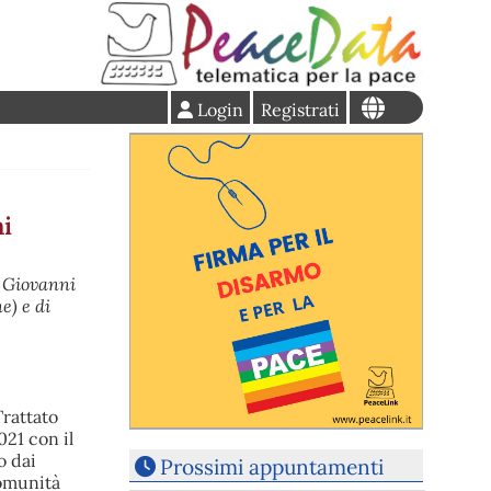
Login
Registrati
mi
a Giovanni
e) e di
Trattato
021 con il
o dai
Prossimi appuntamenti
Comunità