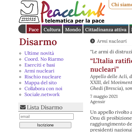
Chi siam
Pace
Cultura
Mondo
Cittadinanza attiva
Disarmo
Armi nucleari
“Le armi di distruz
Ultime novità
Coord. No Riarmo
“L’Italia rati
Eserciti e basi
nucleari”
Armi nucleari
Appello delle Acli,
Rischio nucleare
XXIII, del Movimento
Mappa del sito
Ghedi (Brescia), so
Collabora con noi
Sociale.network
7 maggio 2021
Agensir
Lista Disarmo
Un appello rivolto a
Onu di proibizione 
raggiungimento dell
presidenti nazionali