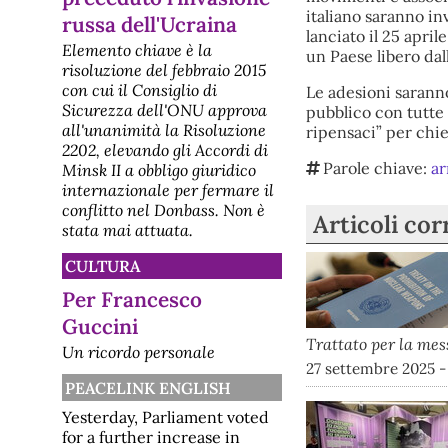
(nei pressi del ponte di
italiano saranno inv
russa dell'Ucraina
Castelvecchio) e lungo l
lanciato il 25 april
[disarmo] Pacifisti olandesi
Elemento chiave è la
un Paese libero dal
hanno bloccato la base aerea
risoluzione del febbraio 2015
nucleare di Volkel che ospita
con cui il Consiglio di
Le adesioni saranno
gli F-35
Sicurezza dell'ONU approva
pubblico con tutte 
Un'azione diretta nonviolenta si è
all'unanimità la Risoluzione
ripensaci” per chied
svolta ieri 3 agosto 2026 presso la
2202, elevando gli Accordi di
base aerea Vliegbasis Volkel, nel
Brabante Settentrionale, dove sono
Parole chiave:
ar
Minsk II a obbligo giuridico
di stanza i cacciabombardieri F-35
internazionale per fermare il
in grado di trasportare testate
conflitto nel Donbass. Non è
nucleari statunitensi. L'azione Circa
Articoli cor
stata mai attuata.
40 dimostranti, provenienti da tutto
il paes
[disarmo] Disarmo -
CULTURA
Newsletter mensile
Per Francesco
PeaceLink - Newsletter "Disarmo"
https://www.peacelink.it/disarmo/
Guccini
Elenco articoli pubblicati dal 3 luglio
Trattato per la mes
2026 E' ufficialmente riconosciuta
Un ricordo personale
l'esistenza di armi nucleari USA
27 settembre 2025 -
nella penisola italiana GIP
PEACELINK ENGLISH
Pordenone si esprime sulla
legittimità della presenza armi
Yesterday, Parliament voted
nucleari in Ital
for a further increase in
[disarmo] Il prestito europeo