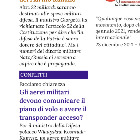
parte della stampa internazionale:
Altri 22 miliardi saranno
prevede che gli Stati Uniti aiutino
destinati alle spese militari
l'Arabia Saudita a sviluppare un
“Qualunque cosa sia 
programma nucleare civile grazie
difesa. Il ministro Giorgetti ha
movimento, dopo che 
alla loro tecnologia e alle
richiamato l'articolo 52 della
competenze nel settore. A siglarlo
gennaio 2021, rende
Costituzione per dire che "la
sono stati il segreta
internazionale"
difesa della Patria è sacro
[disarmo] Perché la Turchia
dovere del cittadino". Ma i
23 dicembre 2021 - 
deve rinunciare ai missili S400
russi per avere gli F35
numeri del divario militare
americani?
Nato/Russia ci servono a
Il motivo per cui la Turchia non può
capire che è propaganda.
avere contemporaneamente i caccia
stealth F-35 statunitensi e il
CONFLITTI
sistema di difesa missilistica russo
S-400 è di natura sia tecnologica
Facciamo chiarezza
che geopolitica. La questione ha
Gli aerei militari
portato all'espulsione di Ankara dal
programma F-35 nel 2019 e,
devono comunicare il
nonostante i ten
[disarmo] Disarmo -
piano di volo e avere il
Newsletter mensile
transponder acceso?
PeaceLink - Newsletter
"Disarmo"https://www.peacelink.it/disarmo/
Per il ministro della Difesa
Elenco articoli pubblicati dal 3
polacco Władysław Kosiniak-
giugno 2026 80 anni fa inizia la
Kamysz, un aereo militare
tragedia alle Isole Marshall IL