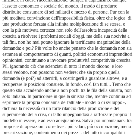
l'assetto economico e sociale del mondo, il modo di produrre
distribuire consumare di sei miliardi e mezzo di persone. Pur con la
più meditata convinzione dell'impossibilità fisica, oltre che logica, di
una produzione forzata alla infinita moltiplicazione di se stessa, e
con la più motivata certezza non solo dell'assoluta incapacità della
crescita a risolvere i problemi sociali d'oggi, ma della sua nocività a
tali fini, non ho mai potuto ignorare la terrificante magnitudine della
domanda: e poi? Più volte ho anche pensato che la domanda non sia
estranea al comportamento di quanti, politici economisti imprenditori
opinionisti, continuano a invocare produttività competitività crescita
Pil, ignorando ciò che scienziati di tutto il mondo dicono, e loro
stessi vedono, non possono non vedere; che sia proprio quella
domanda (e poi?) ad atterrirli, a costringerli a guardare altrove, e a
recuperare le posizioni consuete. In fondo, così fan tutti... Temo che
questo stia accadendo anche a non pochi tra le fila della sinistra, non
solo italiana. In particolare in quella sinistra che, mentre continua ad
esprimere la propria condanna dell'attuale «modello di sviluppo»,
dichiara la necessità di un forte rilancio della produzione e del
superamento della crisi, di fatto impegnandosi a rafforzare proprio il
modello in essere, e ad esso adeguandosi. Salvo poi impantanarsi tra
proposte di operazioni correttive - più salari, più occupazione, meno
precarizzazione, contenimento dei prezzi - del tutto incompatibili