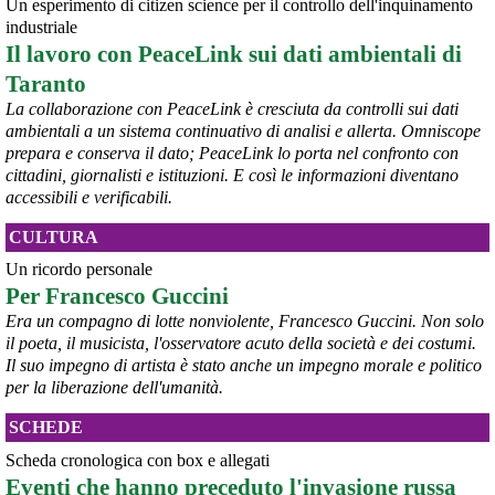
Un esperimento di citizen science per il controllo dell'inquinamento
Ivrea, 232° Presidio per la Pace di Sabato 8° agosto 2026 - Report 
industriale
fotografico
Il lavoro con PeaceLink sui dati ambientali di
#
pace
#
pcknews
#
Ivrea
Taranto
La collaborazione con PeaceLink è cresciuta da controlli sui dati
ambientali a un sistema continuativo di analisi e allerta. Omniscope
prepara e conserva il dato; PeaceLink lo porta nel confronto con
cittadini, giornalisti e istituzioni. E così le informazioni diventano
accessibili e verificabili.
CULTURA
Un ricordo personale
Per Francesco Guccini
Era un compagno di lotte nonviolente, Francesco Guccini. Non solo
il poeta, il musicista, l'osservatore acuto della società e dei costumi.
Il suo impegno di artista è stato anche un impegno morale e politico
per la liberazione dell'umanità.
SCHEDE
Scheda cronologica con box e allegati
Eventi che hanno preceduto l'invasione russa