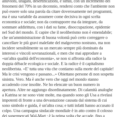
alluvioni, uragani, desertificazioni, e simili, con un incremento dei
fenomeni del 70% in un decennio, rendersi conto che l'ambiente non
può essere solo una parola da citare doverosamente nei programmi,
ma è una variabile da assumere come decisiva in ogni scelta
economica e sociale; non da contrapporre ma da integrare, da
sommare addirittura, con i dati su fame, disoccupazione, epidemie
nel Sud del mondo. E capire che il neoliberismo non è emendabile;
che un'amministrazione di buona volontà può certo correggere o
cancellare le più gravi malefatte del malgoverno nostrano, ma non
incidere sensibilmente su un mercato sempre più dominato da
interessi e vincoli sovranazionali, e men che mai approdare a
«un'altra qualità dell'economia», se non si affronta alla radice la
doppia débacle ecologica e sociale. E la radice è il capitalismo
neoliberista. «E' tutta una vita che contiamo sulla morte del capitale!
Ma le crisi vengono e passano...» Obiettano persone di non sospetta
sinistra. Vero. Ma è anche vero che oggi nel mondo stanno
accadendo cose insolite. Ne ho elencate un buon numero in
apertura. Altre ne aggiungo disordinatamente. Di calamità analoghe
a Katrina se ne sono viste molte, ma quando sono gli Usa a rivelasi
impotenti di fronte a una devastazione causata dal sistema di cui
sono simbolo e guida, è un'altra cosa; e tutti infatti hanno accusato il
colpo. Una campagna sindacale mondiale è in atto contro il colosso
dei supermercati Wal-Mart : è la prima volta che accade, fino a