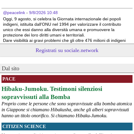
@peacelink
 - 
9/8/2026 10:48
Oggi, 9 agosto, si celebra la Giornata internazionale dei popoli 
indigeni, istituita dall'ONU nel 1994 per valorizzare il contributo 
unico che essi danno alla diversità umana e promuovere la 
protezione dei loro diritti umani e territoriali.
Dare visibilità ai gravi problemi che gli oltre 476 milioni di indigeni 
devono affrontare a causa delle azioni predatorie altrui è 
Registrati su sociale.network
necessario per il loro futuro. 
Survival International info@survival.it
#
dirittiglobali
#
dirittiumani
Dal sito
@peacelink
 - 
9/8/2026 10:46
Da Luisa Morgantini, presidente di AssopacePalestina (per contatti: 
PACE
lmorgantiniassopace@gmail.com)
Hibaku-Jumoku. Testimoni silenziosi
A Supino, in provincia di Frosinone, al centro di AssopacePalestina 
"Bab el Sham" (la  porta del sole), dal 16 al 23 agosto 2026, 60 
sopravvissuti alla Bomba
studentesse e studenti di Gaza, che hanno avuto scholarship da 
Proprio come le persone che sono sopravvissute alla bomba atomica
diverse Universita' italiane, si incontreranno per conoscersi, 
in Giappone si chiamano Hibakusha, anche gli alberi sopravvissuti
scambiare idee, essere di reciproco aiuto, per condividere la loro 
hanno un titolo onorifico. Si chiamano Hibaku-Jumoku.
situazione, i bisogni e le necessita'.
#
dirittiglobali
#
Palestina
CITIZEN SCIENCE
@peacelink
 - 
9/8/2026 10:43