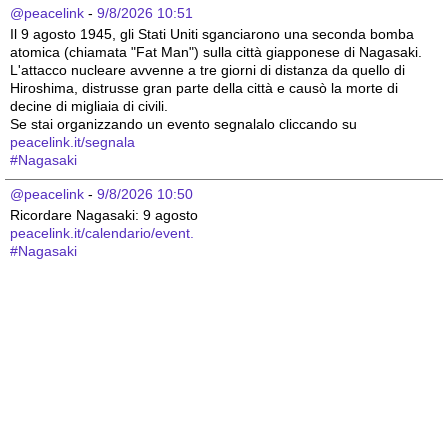
@peacelink
 - 
9/8/2026 10:51
Il 9 agosto 1945, gli Stati Uniti sganciarono una seconda bomba 
atomica (chiamata "Fat Man") sulla città giapponese di Nagasaki. 
L'attacco nucleare avvenne a tre giorni di distanza da quello di 
Hiroshima, distrusse gran parte della città e causò la morte di 
decine di migliaia di civili.
Se stai organizzando un evento segnalalo cliccando su 
peacelink.it/segnala
#
Nagasaki
@peacelink
 - 
9/8/2026 10:50
Ricordare Nagasaki: 9 agosto 
peacelink.it/calendario/event.
#
Nagasaki