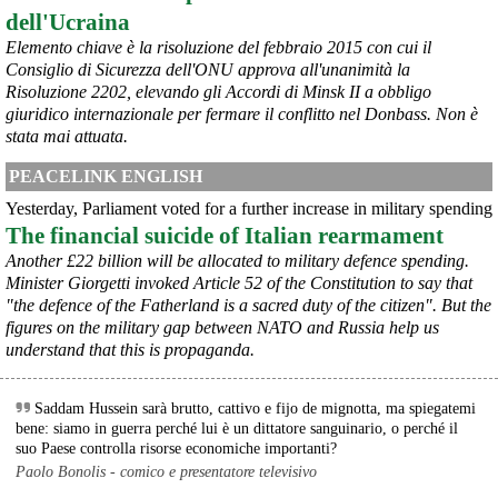
dell'Ucraina
Elemento chiave è la risoluzione del febbraio 2015 con cui il
Consiglio di Sicurezza dell'ONU approva all'unanimità la
Risoluzione 2202, elevando gli Accordi di Minsk II a obbligo
giuridico internazionale per fermare il conflitto nel Donbass. Non è
stata mai attuata.
PEACELINK ENGLISH
Yesterday, Parliament voted for a further increase in military spending
The financial suicide of Italian rearmament
Another £22 billion will be allocated to military defence spending.
@peacelink
 - 
8/8/2026 9:16
Minister Giorgetti invoked Article 52 of the Constitution to say that
L'OPAC SBN (Online Public Access Catalogue del Servizio 
"the defence of the Fatherland is a sacred duty of the citizen". But the
Bibliotecario Nazionale) è il catalogo collettivo che raccoglie il 
figures on the military gap between NATO and Russia help us
patrimonio di oltre 7.500 biblioteche italiane (statali, universitarie, di 
understand that this is propaganda.
enti locali, scolastiche e di istituzioni pubbliche e private).
È lo strumento principale in Italia per cercare un libro, una rivista o 
un altro documento e scoprire in quale biblioteca si trova.
Saddam Hussein sarà brutto, cattivo e fijo de mignotta, ma spiegatemi
#
libri
#
cultura
bene: siamo in guerra perché lui è un dittatore sanguinario, o perché il
suo Paese controlla risorse economiche importanti?
@peacelink
 - 
8/8/2026 9:00
Paolo Bonolis - comico e presentatore televisivo
L'Opac SBN 
opac.sbn.it/
 è una risorsa gestita interamente dalle 