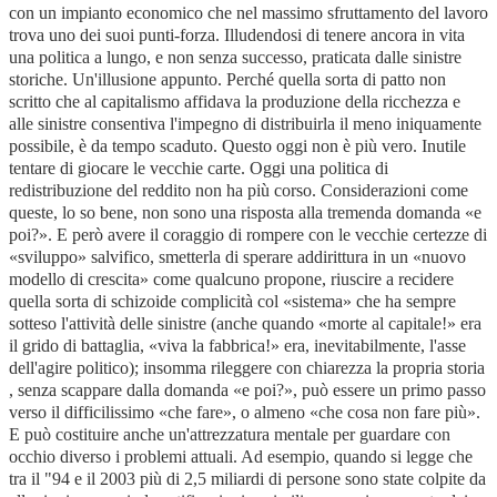
con un impianto economico che nel massimo sfruttamento del lavoro
trova uno dei suoi punti-forza. Illudendosi di tenere ancora in vita
una politica a lungo, e non senza successo, praticata dalle sinistre
storiche. Un'illusione appunto. Perché quella sorta di patto non
scritto che al capitalismo affidava la produzione della ricchezza e
alle sinistre consentiva l'impegno di distribuirla il meno iniquamente
possibile, è da tempo scaduto. Questo oggi non è più vero. Inutile
tentare di giocare le vecchie carte. Oggi una politica di
redistribuzione del reddito non ha più corso. Considerazioni come
queste, lo so bene, non sono una risposta alla tremenda domanda «e
poi?». E però avere il coraggio di rompere con le vecchie certezze di
«sviluppo» salvifico, smetterla di sperare addirittura in un «nuovo
modello di crescita» come qualcuno propone, riuscire a recidere
quella sorta di schizoide complicità col «sistema» che ha sempre
sotteso l'attività delle sinistre (anche quando «morte al capitale!» era
il grido di battaglia, «viva la fabbrica!» era, inevitabilmente, l'asse
dell'agire politico); insomma rileggere con chiarezza la propria storia
, senza scappare dalla domanda «e poi?», può essere un primo passo
verso il difficilissimo «che fare», o almeno «che cosa non fare più».
E può costituire anche un'attrezzatura mentale per guardare con
occhio diverso i problemi attuali. Ad esempio, quando si legge che
tra il "94 e il 2003 più di 2,5 miliardi di persone sono state colpite da