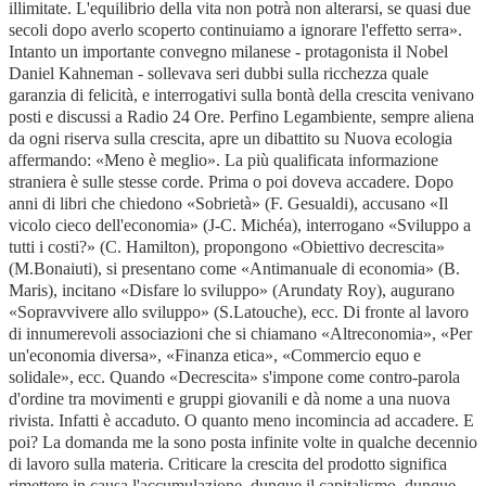
illimitate. L'equilibrio della vita non potrà non alterarsi, se quasi due
secoli dopo averlo scoperto continuiamo a ignorare l'effetto serra».
Intanto un importante convegno milanese - protagonista il Nobel
Daniel Kahneman - sollevava seri dubbi sulla ricchezza quale
garanzia di felicità, e interrogativi sulla bontà della crescita venivano
posti e discussi a Radio 24 Ore. Perfino Legambiente, sempre aliena
da ogni riserva sulla crescita, apre un dibattito su Nuova ecologia
affermando: «Meno è meglio». La più qualificata informazione
straniera è sulle stesse corde. Prima o poi doveva accadere. Dopo
anni di libri che chiedono «Sobrietà» (F. Gesualdi), accusano «Il
vicolo cieco dell'economia» (J-C. Michéa), interrogano «Sviluppo a
tutti i costi?» (C. Hamilton), propongono «Obiettivo decrescita»
(M.Bonaiuti), si presentano come «Antimanuale di economia» (B.
Maris), incitano «Disfare lo sviluppo» (Arundaty Roy), augurano
«Sopravvivere allo sviluppo» (S.Latouche), ecc. Di fronte al lavoro
di innumerevoli associazioni che si chiamano «Altreconomia», «Per
un'economia diversa», «Finanza etica», «Commercio equo e
solidale», ecc. Quando «Decrescita» s'impone come contro-parola
d'ordine tra movimenti e gruppi giovanili e dà nome a una nuova
rivista. Infatti è accaduto. O quanto meno incomincia ad accadere. E
poi? La domanda me la sono posta infinite volte in qualche decennio
di lavoro sulla materia. Criticare la crescita del prodotto significa
rimettere in causa l'accumulazione, dunque il capitalismo, dunque