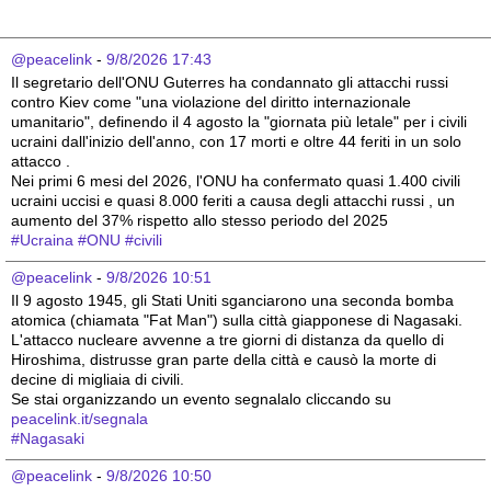
@peacelink
 - 
9/8/2026 17:43
Il segretario dell'ONU Guterres ha condannato gli attacchi russi 
contro Kiev come "una violazione del diritto internazionale 
umanitario", definendo il 4 agosto la "giornata più letale" per i civili 
ucraini dall'inizio dell'anno, con 17 morti e oltre 44 feriti in un solo 
attacco .
Nei primi 6 mesi del 2026, l'ONU ha confermato quasi 1.400 civili 
ucraini uccisi e quasi 8.000 feriti a causa degli attacchi russi , un 
aumento del 37% rispetto allo stesso periodo del 2025 
#
Ucraina
#
ONU
#
civili
@peacelink
 - 
9/8/2026 10:51
Il 9 agosto 1945, gli Stati Uniti sganciarono una seconda bomba 
atomica (chiamata "Fat Man") sulla città giapponese di Nagasaki. 
L'attacco nucleare avvenne a tre giorni di distanza da quello di 
Hiroshima, distrusse gran parte della città e causò la morte di 
decine di migliaia di civili.
Se stai organizzando un evento segnalalo cliccando su 
peacelink.it/segnala
#
Nagasaki
@peacelink
 - 
9/8/2026 10:50