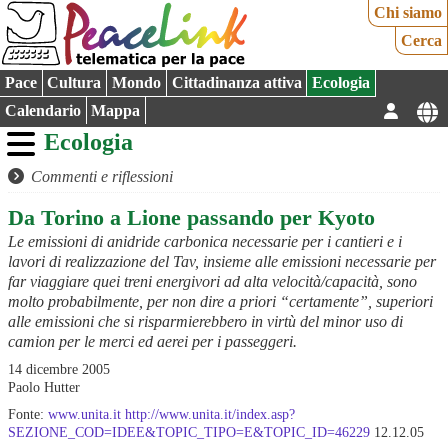
Chi siamo
Cerca
Pace
Cultura
Mondo
Cittadinanza attiva
Ecologia
Calendario
Mappa
Ecologia
Commenti e riflessioni
Da Torino a Lione passando per Kyoto
Le emissioni di anidride carbonica necessarie per i cantieri e i
lavori di realizzazione del Tav, insieme alle emissioni necessarie per
far viaggiare quei treni energivori ad alta velocità/capacità, sono
molto probabilmente, per non dire a priori “certamente”, superiori
alle emissioni che si risparmierebbero in virtù del minor uso di
camion per le merci ed aerei per i passeggeri.
14 dicembre 2005
Paolo Hutter
Fonte:
www.unita.it
http://www.unita.it/index.asp?
SEZIONE_COD=IDEE&TOPIC_TIPO=E&TOPIC_ID=46229
12.12.05