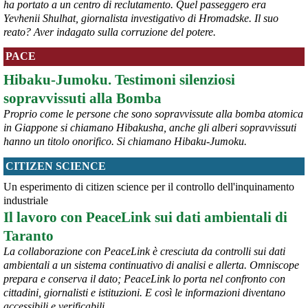
ha portato a un centro di reclutamento. Quel passeggero era
Yevhenii Shulhat, giornalista investigativo di Hromadske. Il suo
@peacelink
 - 
9/8/2026 10:46
reato? Aver indagato sulla corruzione del potere.
Da Luisa Morgantini, presidente di AssopacePalestina (per contatti: 
lmorgantiniassopace@gmail.com)
PACE
A Supino, in provincia di Frosinone, al centro di AssopacePalestina 
"Bab el Sham" (la  porta del sole), dal 16 al 23 agosto 2026, 60 
Hibaku-Jumoku. Testimoni silenziosi
studentesse e studenti di Gaza, che hanno avuto scholarship da 
sopravvissuti alla Bomba
diverse Universita' italiane, si incontreranno per conoscersi, 
scambiare idee, essere di reciproco aiuto, per condividere la loro 
Proprio come le persone che sono sopravvissute alla bomba atomica
situazione, i bisogni e le necessita'.
in Giappone si chiamano Hibakusha, anche gli alberi sopravvissuti
#
dirittiglobali
#
Palestina
hanno un titolo onorifico. Si chiamano Hibaku-Jumoku.
@peacelink
 - 
9/8/2026 10:43
CITIZEN SCIENCE
Ivrea, 232° Presidio per la Pace di Sabato 8° agosto 2026 - Report 
Un esperimento di citizen science per il controllo dell'inquinamento
fotografico
#
pace
#
pcknews
#
Ivrea
industriale
Il lavoro con PeaceLink sui dati ambientali di
Taranto
La collaborazione con PeaceLink è cresciuta da controlli sui dati
ambientali a un sistema continuativo di analisi e allerta. Omniscope
prepara e conserva il dato; PeaceLink lo porta nel confronto con
cittadini, giornalisti e istituzioni. E così le informazioni diventano
accessibili e verificabili.