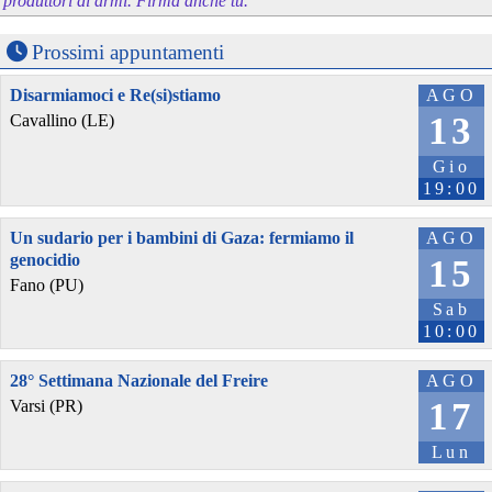
produttori di armi. Firma anche tu.
Prossimi appuntamenti
Disarmiamoci e Re(si)stiamo
AGO
13
Cavallino (LE)
Gio
19:00
Un sudario per i bambini di Gaza: fermiamo il
AGO
genocidio
15
Fano (PU)
Sab
10:00
28° Settimana Nazionale del Freire
AGO
17
Varsi (PR)
Lun