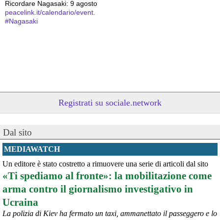
Ricordare Nagasaki: 9 agosto 
peacelink.it/calendario/event.
#
Nagasaki
Registrati su sociale.network
Dal sito
@peacelink
 - 
9/8/2026 10:48
Oggi, 9 agosto, si celebra la Giornata internazionale dei popoli 
MEDIAWATCH
indigeni, istituita dall'ONU nel 1994 per valorizzare il contributo 
Un editore è stato costretto a rimuovere una serie di articoli dal sito
unico che essi danno alla diversità umana e promuovere la 
«Ti spediamo al fronte»: la mobilitazione come
protezione dei loro diritti umani e territoriali.
Dare visibilità ai gravi problemi che gli oltre 476 milioni di indigeni 
arma contro il giornalismo investigativo in
devono affrontare a causa delle azioni predatorie altrui è 
Ucraina
necessario per il loro futuro. 
Survival International info@survival.it
La polizia di Kiev ha fermato un taxi, ammanettato il passeggero e lo
#
dirittiglobali
#
dirittiumani