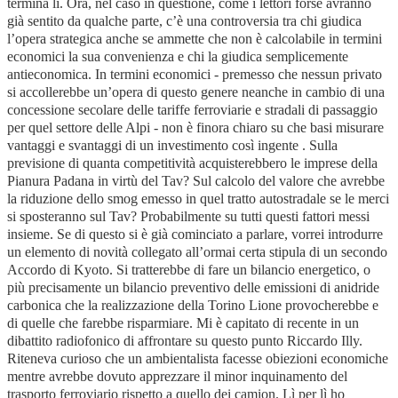
termina lì. Ora, nel caso in questione, come i lettori forse avranno
già sentito da qualche parte, c’è una controversia tra chi giudica
l’opera strategica anche se ammette che non è calcolabile in termini
economici la sua convenienza e chi la giudica semplicemente
antieconomica. In termini economici - premesso che nessun privato
si accollerebbe un’opera di questo genere neanche in cambio di una
concessione secolare delle tariffe ferroviarie e stradali di passaggio
per quel settore delle Alpi - non è finora chiaro su che basi misurare
vantaggi e svantaggi di un investimento così ingente . Sulla
previsione di quanta competitività acquisterebbero le imprese della
Pianura Padana in virtù del Tav? Sul calcolo del valore che avrebbe
la riduzione dello smog emesso in quel tratto autostradale se le merci
si sposteranno sul Tav? Probabilmente su tutti questi fattori messi
insieme. Se di questo si è già cominciato a parlare, vorrei introdurre
un elemento di novità collegato all’ormai certa stipula di un secondo
Accordo di Kyoto. Si tratterebbe di fare un bilancio energetico, o
più precisamente un bilancio preventivo delle emissioni di anidride
carbonica che la realizzazione della Torino Lione provocherebbe e
di quelle che farebbe risparmiare. Mi è capitato di recente in un
dibattito radiofonico di affrontare su questo punto Riccardo Illy.
Riteneva curioso che un ambientalista facesse obiezioni economiche
mentre avrebbe dovuto apprezzare il minor inquinamento del
trasporto ferroviario rispetto a quello dei camion. Lì per lì ho