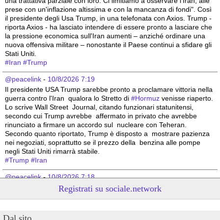
una trattativa parziale con loro. Ci limitiamo a osservare l'Iran, alle 
prese con un'inflazione altissima e con la mancanza di fondi". Così 
il presidente degli Usa Trump, in una telefonata con Axios. Trump - 
riporta Axios - ha lasciato intendere di essere pronto a lasciare che 
la pressione economica sull'Iran aumenti – anziché ordinare una 
nuova offensiva militare – nonostante il Paese continui a sfidare gli 
Stati Uniti.
#
Iran
#
Trump
@peacelink
 - 
10/8/2026 7:19
Il presidente USA Trump sarebbe pronto a proclamare vittoria nella 
guerra contro l'Iran  qualora lo Stretto di 
#
Hormuz
 venisse riaperto. 
Lo scrive Wall Street  Journal, citando funzionari statunitensi, 
secondo cui Trump avrebbe  affermato in privato che avrebbe 
rinunciato a firmare un accordo sul  nucleare con Teheran. 
Secondo quanto riportato, Trump è disposto a  mostrare pazienza 
nei negoziati, soprattutto se il prezzo della  benzina alle pompe 
negli Stati Uniti rimarrà stabile. 
#
Trump
#
Iran
@peacelink
 - 
10/8/2026 7:18
Netanyahu boccia il piano per Gaza di Trump. (Rainews)
Registrati su sociale.network
#
Israele
#
Netanyahu
#
Trump
@peacelink
 - 
10/8/2026 7:17
Dal sito