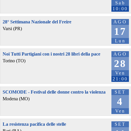
Sab
10:00
28° Settimana Nazionale del Freire
AGO
17
Varsi (PR)
Lun
Noi Tutti Partigiani con i nostri 28 libri della pace
AGO
28
Torino (TO)
Ven
21:00
SCOMODE - Festival delle donne contro la violenza
SET
4
Modena (MO)
Ven
La resistenza pacifica delle stelle
SET
Bari (BA)