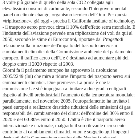
3 volte più grande di quello della sola CO2 collegata agli
elevatissimi consumi di carburante, secondo l'Intergovernmental
panel on climate change, organismo tecnico dell'Onu. Per questa
«triplicazione», già oggi - precisa il California institute of technology
- il trasporto aereo provoca circa il 10% dell'effetto serra mondiale. E
l'industria dell'aviazione prevede una triplicazione dei voli da qui al
2050; secondo le stime di Eurocontrol, riportate dal
Progetto
di
relazione sulla riduzione dell'impatto del trasporto aereo sui
cambiamenti climatici della Commissione ambiente del parlamento
europeo, il traffico aereo dell'Ue è destinato ad aumentare più del
doppio entro il 2020 rispetto al 2003.
Giorni fa il parlamento europeo ha approvato la risoluzione
2005/2249 (Ini) che mira a ridurre l'impatto del trasporto aereo sui
cambiamenti climatici. Due premesse. La prima è che la
commissione Ue si è impegnata a limitare a due gradi centigradi
rispetto ai livelli preindustriali l'aumento della temperatura mondiale;
parallelamente, nel novembre 2005, l'europarlamento ha invitato i
paesi europei a realizzare drastiche riduzioni delle emissioni di gas
responsabili del cambiamento del clima: dell'ordine del 30% entro il
2020 e del 60-80% entro il 2050. L'altra è che il trasporto aereo
internazionale e nazionale, malgrado il suo rilevante e crescente
contributo ai cambiamenti climatici, «non è soggetto agli impegni
derivanti dalla Convenzione quadro delle Nazioni unite sui