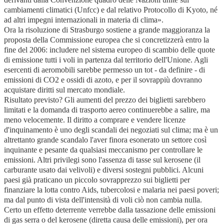
cambiamenti climatici (Unfcc) e dal relativo Protocollo di Kyoto, né
ad altri impegni internazionali in materia di clima».
Ora la risoluzione di Strasburgo sostiene a grande maggioranza la
proposta della Commissione europea che si concretizzerà entro la
fine del 2006: includere nel sistema europeo di scambio delle quote
di emissione tutti i voli in partenza dal territorio dell'Unione. Agli
esercenti di aeromobili sarebbe permesso un tot - da definire - di
emissioni di CO2 e ossidi di azoto, e per il sovrappiù dovranno
acquistare diritti sul mercato mondiale.
Risultato previsto? Gli aumenti del prezzo dei biglietti sarebbero
limitati e la domanda di trasporto aereo continuerebbe a salire, ma
meno velocemente. Il diritto a comprare e vendere licenze
d'inquinamento è uno degli scandali dei negoziati sul clima; ma è un
altrettanto grande scandalo l'aver finora esonerato un settore così
inquinante e pesante da qualsiasi meccanismo per controllare le
emissioni. Altri privilegi sono l'assenza di tasse sul kerosene (il
carburante usato dai velivoli) e diversi sostegni pubblici. Alcuni
paesi già praticano un piccolo sovrapprezzo sui biglietti per
finanziare la lotta contro Aids, tubercolosi e malaria nei paesi poveri;
ma dal punto di vista dell'intensità di voli ciò non cambia nulla.
Certo un effetto deterrente verrebbe dalla tassazione delle emissioni
di gas serra o del kerosene (diretta causa delle emissioni), per ora