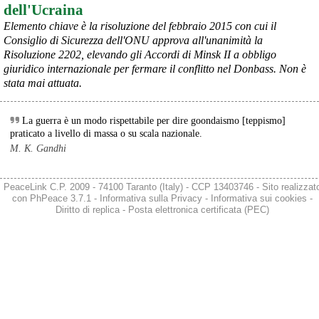
umanitario", definendo il 4 agosto la "giornata più letale" per i civili 
dell'Ucraina
ucraini dall'inizio dell'anno, con 17 morti e oltre 44 feriti in un solo 
Elemento chiave è la risoluzione del febbraio 2015 con cui il
attacco .
Consiglio di Sicurezza dell'ONU approva all'unanimità la
Nei primi 6 mesi del 2026, l'ONU ha confermato quasi 1.400 civili 
Risoluzione 2202, elevando gli Accordi di Minsk II a obbligo
ucraini uccisi e quasi 8.000 feriti a causa degli attacchi russi , un 
giuridico internazionale per fermare il conflitto nel Donbass. Non è
aumento del 37% rispetto allo stesso periodo del 2025 
#
Ucraina
#
ONU
#
civili
stata mai attuata.
@peacelink
 - 
9/8/2026 10:51
La guerra è un modo rispettabile per dire goondaismo [teppismo]
Il 9 agosto 1945, gli Stati Uniti sganciarono una seconda bomba 
praticato a livello di massa o su scala nazionale.
atomica (chiamata "Fat Man") sulla città giapponese di Nagasaki. 
L'attacco nucleare avvenne a tre giorni di distanza da quello di 
M. K. Gandhi
Hiroshima, distrusse gran parte della città e causò la morte di 
decine di migliaia di civili.
Se stai organizzando un evento segnalalo cliccando su 
PeaceLink C.P. 2009 - 74100 Taranto (Italy) - CCP 13403746 - Sito realizzat
peacelink.it/segnala
con
PhPeace 3.7.1
-
Informativa sulla Privacy
-
Informativa sui cookies
-
Diritto di replica
-
Posta elettronica certificata (PEC)
#
Nagasaki
@peacelink
 - 
9/8/2026 10:50
Ricordare Nagasaki: 9 agosto 
peacelink.it/calendario/event.
#
Nagasaki