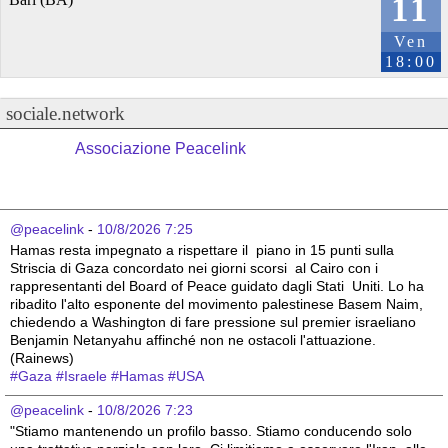
11
Ven
18:00
sociale.network
Associazione Peacelink
@peacelink
 - 
10/8/2026 7:25
Hamas resta impegnato a rispettare il  piano in 15 punti sulla 
Striscia di Gaza concordato nei giorni scorsi  al Cairo con i 
rappresentanti del Board of Peace guidato dagli Stati  Uniti. Lo ha 
ribadito l'alto esponente del movimento palestinese Basem Naim, 
chiedendo a Washington di fare pressione sul premier israeliano  
Benjamin Netanyahu affinché non ne ostacoli l'attuazione. 
(Rainews)
#
Gaza
#
Israele
#
Hamas
#
USA
@peacelink
 - 
10/8/2026 7:23
"Stiamo mantenendo un profilo basso. Stiamo conducendo solo 