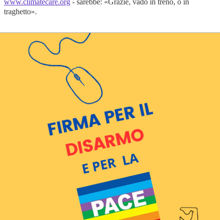
www.climatecare.org
- sarebbe: «Grazie, vado in treno, o in
traghetto».