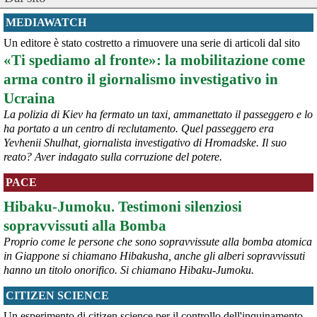
L'unica risposta ai nostri nemici e a chi ci vuole male è la forza, la 
determinazione e la vittoria totale, senza accordi e senza pietà. 
MEDIAWATCH
Hamas e Hezbollah devono essere annientati fino all'ultimo di loro, 
Un editore è stato costretto a rimuovere una serie di articoli dal sito
senza esitare e senza fermarci". Lo ha scritto su X il ministro della 
«Ti spediamo al fronte»: la mobilitazione come
Sicurezza nazionale di Israele, Itamar Ben-Gvir, sostenendo che la 
sicurezza di Israele non può essere garantita da "accordi" dietro cui 
arma contro il giornalismo investigativo in
"si nascondono menzogne e inganni". (Rainews)
Ucraina
#
Israele
La polizia di Kiev ha fermato un taxi, ammanettato il passeggero e lo
@peacelink
 - 
10/8/2026 7:13
ha portato a un centro di reclutamento. Quel passeggero era
Il Segretario ONU Guterres ha esortato Russia e Ucraina a cessare 
Yevhenii Shulhat, giornalista investigativo di Hromadske. Il suo
gli attacchi contro le aree civili, dove decine di persone hanno 
reato? Aver indagato sulla corruzione del potere.
perso la vita. Il suo portavoce Farhan Haq ha detto: "Quest'ultima 
serie di attacchi segue un allarmante schema di intensificazione 
PACE
degli attacchi contro le aree popolate. Gli attacchi contro i civili e le 
infrastrutture civili costituiscono una chiara violazione del diritto 
Hibaku-Jumoku. Testimoni silenziosi
umanitario e devono cessare immediatamente". Askanews 7.8.26
sopravvissuti alla Bomba
#
ONU
#
civili
#
Russia
#
Ucraina
Proprio come le persone che sono sopravvissute alla bomba atomica
@peacelink
 - 
10/8/2026 7:08
in Giappone si chiamano Hibakusha, anche gli alberi sopravvissuti
ansa.it/sito/notizie/mondo/202
hanno un titolo onorifico. Si chiamano Hibaku-Jumoku.
Sale a 5 morti il bilancio del raid ucraino su Belgorod, 'colpiti edifici 
civili'. Fonti russe citate da Sky denunciano eccidio in un 
CITIZEN SCIENCE
caseggiato.
#
Belgorod
#
civili
Un esperimento di citizen science per il controllo dell'inquinamento