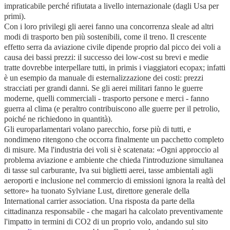
impraticabile perché rifiutata a livello internazionale (dagli Usa per
primi).
Con i loro privilegi gli aerei fanno una concorrenza sleale ad altri
modi di trasporto ben più sostenibili, come il treno. Il crescente
effetto serra da aviazione civile dipende proprio dal picco dei voli a
causa dei bassi prezzi: il successo dei low-cost su brevi e medie
tratte dovrebbe interpellare tutti, in primis i viaggiatori ecopax; infatti
è un esempio da manuale di esternalizzazione dei costi: prezzi
stracciati per grandi danni. Se gli aerei militari fanno le guerre
moderne, quelli commerciali - trasporto persone e merci - fanno
guerra al clima (e peraltro contribuiscono alle guerre per il petrolio,
poiché ne richiedono in quantità).
Gli europarlamentari volano parecchio, forse più di tutti, e
nondimeno ritengono che occorra finalmente un pacchetto completo
di misure. Ma l'industria dei voli si è scatenata: «Ogni approccio al
problema aviazione e ambiente che chieda l'introduzione simultanea
di tasse sul carburante, Iva sui biglietti aerei, tasse ambientali agli
aeroporti e inclusione nel commercio di emissioni ignora la realtà del
settore» ha tuonato Sylviane Lust, direttore generale della
International carrier association. Una risposta da parte della
cittadinanza responsabile - che magari ha calcolato preventivamente
l'impatto in termini di CO2 di un proprio volo, andando sul sito