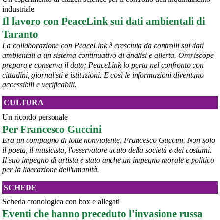
industriale
Il lavoro con PeaceLink sui dati ambientali di
Taranto
La collaborazione con PeaceLink è cresciuta da controlli sui dati
ambientali a un sistema continuativo di analisi e allerta. Omniscope
prepara e conserva il dato; PeaceLink lo porta nel confronto con
cittadini, giornalisti e istituzioni. E così le informazioni diventano
accessibili e verificabili.
CULTURA
@peacelink
 - 
10/8/2026 7:06
Un ricordo personale
Da settimane l'Ucraina spinge i suoi raid sempre più lontano oltre il 
Per Francesco Guccini
fronte, e non si affida più soltanto ai droni. A entrare in azione sono 
Era un compagno di lotte nonviolente, Francesco Guccini. Non solo
ormai anche i nuovi missili FP-5 Flamingo, come confermato dallo 
il poeta, il musicista, l'osservatore acuto della società e dei costumi.
stesso presidente Volodymyr Zelensky: ordigni capaci di 
Il suo impegno di artista è stato anche un impegno morale e politico
raggiungere bersagli fino a 3mila chilometri di distanza, volando a 
per la liberazione dell'umanità.
bassa quota, tra i 20 metri e i 10 chilometri d'altezza. 
#
Flamingo
#
Ucraina
SCHEDE
@peacelink
 - 
9/8/2026 17:43
Scheda cronologica con box e allegati
Il segretario dell'ONU Guterres ha condannato gli attacchi russi 
Eventi che hanno preceduto l'invasione russa
contro Kiev come "una violazione del diritto internazionale 