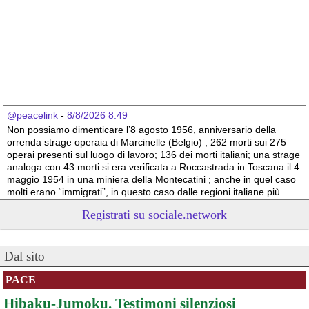
@peacelink
 - 
8/8/2026 8:49
Non possiamo dimenticare l’8 agosto 1956, anniversario della 
orrenda strage operaia di Marcinelle (Belgio) ; 262 morti sui 275 
operai presenti sul luogo di lavoro; 136 dei morti italiani; una strage 
analoga con 43 morti si era verificata a Roccastrada in Toscana il 4 
maggio 1954 in una miniera della Montecatini ; anche in quel caso 
molti erano “immigrati”, in questo caso dalle regioni italiane più 
povere.
Registrati su sociale.network
Vito Totire, portavoce RETE NAZIONALE LAVORO SICURO
#
migranti
#
lavoratori
#
Marcinelle
Dal sito
PACE
Hibaku-Jumoku. Testimoni silenziosi