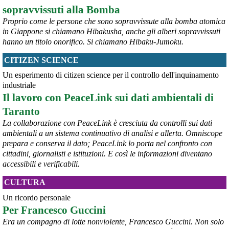
sopravvissuti alla Bomba
Proprio come le persone che sono sopravvissute alla bomba atomica
in Giappone si chiamano Hibakusha, anche gli alberi sopravvissuti
hanno un titolo onorifico. Si chiamano Hibaku-Jumoku.
CITIZEN SCIENCE
@peacelink
 - 
6/8/2026 21:53
askanews.it/2026/08/05/ex-ilva
Un esperimento di citizen science per il controllo dell'inquinamento
“Dal confronto con tutti gli attori e dai contributi raccolti il Governo 
industriale
elaborerà, come concordato a Palazzo Chigi, un piano straordinario 
Il lavoro con PeaceLink sui dati ambientali di
per Taranto”, avrebbe detto il ministro Urso.
Taranto
#
Taranto
#
ILVA
La collaborazione con PeaceLink è cresciuta da controlli sui dati
@peacelink
 - 
6/8/2026 21:50
ambientali a un sistema continuativo di analisi e allerta. Omniscope
corriereditaranto.it/2026/08/0
prepara e conserva il dato; PeaceLink lo porta nel confronto con
Aprendo i lavori, il ministro Urso ha sottolineato come il Governo 
cittadini, giornalisti e istituzioni. E così le informazioni diventano
debba necessariamente prendere atto della decisione della Corte 
accessibili e verificabili.
d’Appello di Milano, ricordando che il provvedimento è già stato 
inserito nella data room della procedura di vendita. “Alla luce del 
CULTURA
nuovo scenario – ha spiegato – Jindal ha presentato una proposta 
aggiornata sull’intero perimetro aziendale che tiene conto della 
Un ricordo personale
chiusura dell’area a caldo e che i commissari stanno valutando”.
Per Francesco Guccini
#
ILVA
#
Taranto
Era un compagno di lotte nonviolente, Francesco Guccini. Non solo