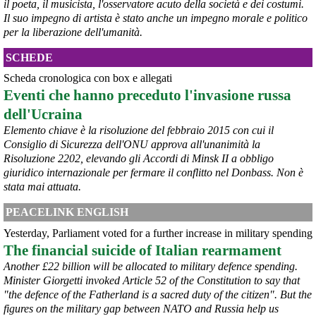
il poeta, il musicista, l'osservatore acuto della società e dei costumi.
Il suo impegno di artista è stato anche un impegno morale e politico
per la liberazione dell'umanità.
SCHEDE
Scheda cronologica con box e allegati
Eventi che hanno preceduto l'invasione russa
dell'Ucraina
Elemento chiave è la risoluzione del febbraio 2015 con cui il
Consiglio di Sicurezza dell'ONU approva all'unanimità la
@peacelink
 - 
6/8/2026 21:45
Risoluzione 2202, elevando gli Accordi di Minsk II a obbligo
borsaitaliana.it/borsa/notizie
giuridico internazionale per fermare il conflitto nel Donbass. Non è
Si sta ragionando su un piano B per Taranto dopo la chiusura 
dell’area a caldo dell’ILVA?
stata mai attuata.
#
ILVA
#
Taranto
PEACELINK ENGLISH
@peacelink
 - 
6/8/2026 21:41
Yesterday, Parliament voted for a further increase in military spending
cronachetarantine.it/index.php
The financial suicide of Italian rearmament
il Governo ha manifestato l’intenzione di predisporre un 
provvedimento straordinario per attenuare le conseguenze 
Another £22 billion will be allocated to military defence spending.
economiche e sociali della prevista fermata dell’area a caldo e ha 
Minister Giorgetti invoked Article 52 of the Constitution to say that
chiesto alle rappresentanze del territorio di formulare proposte 
"the defence of the Fatherland is a sacred duty of the citizen". But the
concrete per definirne i contenuti. Casartigiani valuta positivamente 
figures on the military gap between NATO and Russia help us
questa disponibilità.