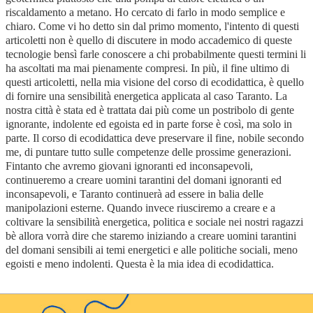
riscaldamento a metano. Ho cercato di farlo in modo semplice e
chiaro. Come vi ho detto sin dal primo momento, l'intento di questi
articoletti non è quello di discutere in modo accademico di queste
tecnologie bensì farle conoscere a chi probabilmente questi termini li
ha ascoltati ma mai pienamente compresi. In più, il fine ultimo di
questi articoletti, nella mia visione del corso di ecodidattica, è quello
di fornire una sensibilità energetica applicata al caso Taranto. La
nostra città è stata ed è trattata dai più come un postribolo di gente
ignorante, indolente ed egoista ed in parte forse è così, ma solo in
parte. Il corso di ecodidattica deve preservare il fine, nobile secondo
me, di puntare tutto sulle competenze delle prossime generazioni.
Fintanto che avremo giovani ignoranti ed inconsapevoli,
continueremo a creare uomini tarantini del domani ignoranti ed
inconsapevoli, e Taranto continuerà ad essere in balia delle
manipolazioni esterne. Quando invece riusciremo a creare e a
coltivare la sensibilità energetica, politica e sociale nei nostri ragazzi
bè allora vorrà dire che staremo iniziando a creare uomini tarantini
del domani sensibili ai temi energetici e alle politiche sociali, meno
egoisti e meno indolenti. Questa è la mia idea di ecodidattica.