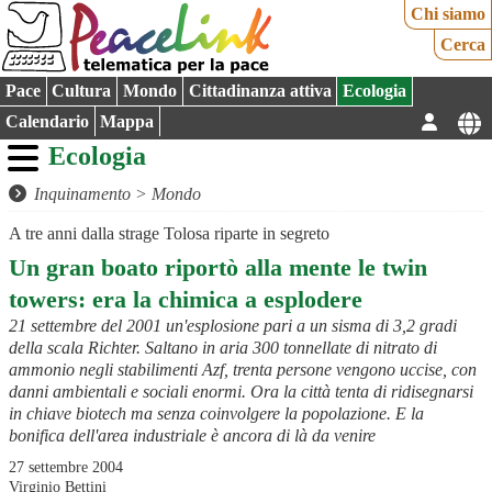
Chi siamo
Cerca
Pace
Cultura
Mondo
Cittadinanza attiva
Ecologia
Calendario
Mappa
Ecologia
Inquinamento
>
Mondo
A tre anni dalla strage Tolosa riparte in segreto
Un gran boato riportò alla mente le twin
towers: era la chimica a esplodere
21 settembre del 2001 un'esplosione pari a un sisma di 3,2 gradi
della scala Richter. Saltano in aria 300 tonnellate di nitrato di
ammonio negli stabilimenti Azf, trenta persone vengono uccise, con
danni ambientali e sociali enormi. Ora la città tenta di ridisegnarsi
in chiave biotech ma senza coinvolgere la popolazione. E la
bonifica dell'area industriale è ancora di là da venire
27 settembre 2004
Virginio Bettini