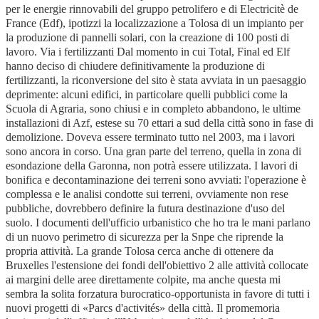
per le energie rinnovabili del gruppo petrolifero e di Electricitè de
France (Edf), ipotizzi la localizzazione a Tolosa di un impianto per
la produzione di pannelli solari, con la creazione di 100 posti di
lavoro. Via i fertilizzanti Dal momento in cui Total, Final ed Elf
hanno deciso di chiudere definitivamente la produzione di
fertilizzanti, la riconversione del sito è stata avviata in un paesaggio
deprimente: alcuni edifici, in particolare quelli pubblici come la
Scuola di Agraria, sono chiusi e in completo abbandono, le ultime
installazioni di Azf, estese su 70 ettari a sud della città sono in fase di
demolizione. Doveva essere terminato tutto nel 2003, ma i lavori
sono ancora in corso. Una gran parte del terreno, quella in zona di
esondazione della Garonna, non potrà essere utilizzata. I lavori di
bonifica e decontaminazione dei terreni sono avviati: l'operazione è
complessa e le analisi condotte sui terreni, ovviamente non rese
pubbliche, dovrebbero definire la futura destinazione d'uso del
suolo. I documenti dell'ufficio urbanistico che ho tra le mani parlano
di un nuovo perimetro di sicurezza per la Snpe che riprende la
propria attività. La grande Tolosa cerca anche di ottenere da
Bruxelles l'estensione dei fondi dell'obiettivo 2 alle attività collocate
ai margini delle aree direttamente colpite, ma anche questa mi
sembra la solita forzatura burocratico-opportunista in favore di tutti i
nuovi progetti di «Parcs d'activités» della città. Il promemoria