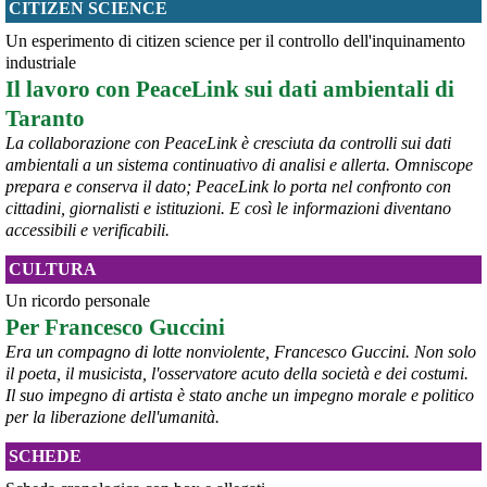
CITIZEN SCIENCE
@peacelink
 - 
6/8/2026 21:53
askanews.it/2026/08/05/ex-ilva
Un esperimento di citizen science per il controllo dell'inquinamento
“Dal confronto con tutti gli attori e dai contributi raccolti il Governo 
industriale
elaborerà, come concordato a Palazzo Chigi, un piano straordinario 
Il lavoro con PeaceLink sui dati ambientali di
per Taranto”, avrebbe detto il ministro Urso.
Taranto
#
Taranto
#
ILVA
La collaborazione con PeaceLink è cresciuta da controlli sui dati
@peacelink
 - 
6/8/2026 21:50
ambientali a un sistema continuativo di analisi e allerta. Omniscope
corriereditaranto.it/2026/08/0
prepara e conserva il dato; PeaceLink lo porta nel confronto con
Aprendo i lavori, il ministro Urso ha sottolineato come il Governo 
cittadini, giornalisti e istituzioni. E così le informazioni diventano
debba necessariamente prendere atto della decisione della Corte 
accessibili e verificabili.
d’Appello di Milano, ricordando che il provvedimento è già stato 
inserito nella data room della procedura di vendita. “Alla luce del 
CULTURA
nuovo scenario – ha spiegato – Jindal ha presentato una proposta 
aggiornata sull’intero perimetro aziendale che tiene conto della 
Un ricordo personale
chiusura dell’area a caldo e che i commissari stanno valutando”.
Per Francesco Guccini
#
ILVA
#
Taranto
Era un compagno di lotte nonviolente, Francesco Guccini. Non solo
il poeta, il musicista, l'osservatore acuto della società e dei costumi.
Il suo impegno di artista è stato anche un impegno morale e politico
per la liberazione dell'umanità.
SCHEDE