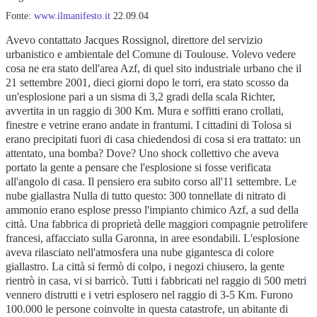
Fonte:
www.ilmanifesto.it
22.09.04
Avevo contattato Jacques Rossignol, direttore del servizio
urbanistico e ambientale del Comune di Toulouse. Volevo vedere
cosa ne era stato dell'area Azf, di quel sito industriale urbano che il
21 settembre 2001, dieci giorni dopo le torri, era stato scosso da
un'esplosione pari a un sisma di 3,2 gradi della scala Richter,
avvertita in un raggio di 300 Km. Mura e soffitti erano crollati,
finestre e vetrine erano andate in frantumi. I cittadini di Tolosa si
erano precipitati fuori di casa chiedendosi di cosa si era trattato: un
attentato, una bomba? Dove? Uno shock collettivo che aveva
portato la gente a pensare che l'esplosione si fosse verificata
all'angolo di casa. Il pensiero era subito corso all'11 settembre. Le
nube giallastra Nulla di tutto questo: 300 tonnellate di nitrato di
ammonio erano esplose presso l'impianto chimico Azf, a sud della
città. Una fabbrica di proprietà delle maggiori compagnie petrolifere
francesi, affacciato sulla Garonna, in aree esondabili. L'esplosione
aveva rilasciato nell'atmosfera una nube gigantesca di colore
giallastro. La città si fermò di colpo, i negozi chiusero, la gente
rientrò in casa, vi si barricò. Tutti i fabbricati nel raggio di 500 metri
vennero distrutti e i vetri esplosero nel raggio di 3-5 Km. Furono
100.000 le persone coinvolte in questa catastrofe, un abitante di