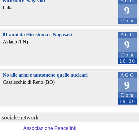
Ricordare Nagasaki
AGO
9
Italia
Dom
81 anni da Hiroshima e Nagasaki
AGO
9
Aviano (PN)
Dom
10:30
No alle armi e tantomeno quelle nucleari
AGO
9
Casalecchio di Reno (BO)
Dom
19:00
sociale.network
Associazione Peacelink