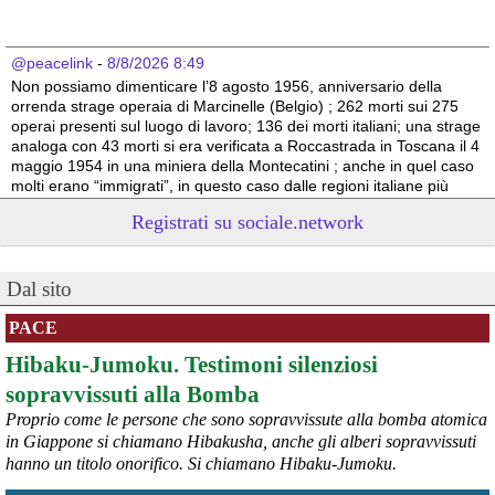
@peacelink
 - 
8/8/2026 8:49
Non possiamo dimenticare l’8 agosto 1956, anniversario della 
orrenda strage operaia di Marcinelle (Belgio) ; 262 morti sui 275 
operai presenti sul luogo di lavoro; 136 dei morti italiani; una strage 
analoga con 43 morti si era verificata a Roccastrada in Toscana il 4 
maggio 1954 in una miniera della Montecatini ; anche in quel caso 
molti erano “immigrati”, in questo caso dalle regioni italiane più 
povere.
Registrati su sociale.network
Vito Totire, portavoce RETE NAZIONALE LAVORO SICURO
#
migranti
#
lavoratori
#
Marcinelle
Dal sito
PACE
Hibaku-Jumoku. Testimoni silenziosi
sopravvissuti alla Bomba
Proprio come le persone che sono sopravvissute alla bomba atomica
in Giappone si chiamano Hibakusha, anche gli alberi sopravvissuti
hanno un titolo onorifico. Si chiamano Hibaku-Jumoku.