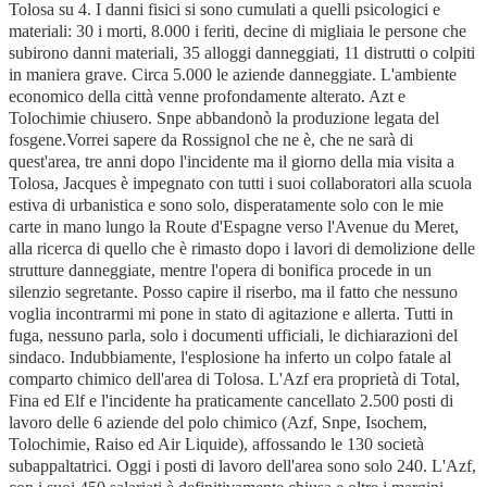
Tolosa su 4. I danni fisici si sono cumulati a quelli psicologici e
materiali: 30 i morti, 8.000 i feriti, decine di migliaia le persone che
subirono danni materiali, 35 alloggi danneggiati, 11 distrutti o colpiti
in maniera grave. Circa 5.000 le aziende danneggiate. L'ambiente
economico della città venne profondamente alterato. Azt e
Tolochimie chiusero. Snpe abbandonò la produzione legata del
fosgene.Vorrei sapere da Rossignol che ne è, che ne sarà di
quest'area, tre anni dopo l'incidente ma il giorno della mia visita a
Tolosa, Jacques è impegnato con tutti i suoi collaboratori alla scuola
estiva di urbanistica e sono solo, disperatamente solo con le mie
carte in mano lungo la Route d'Espagne verso l'Avenue du Meret,
alla ricerca di quello che è rimasto dopo i lavori di demolizione delle
strutture danneggiate, mentre l'opera di bonifica procede in un
silenzio segretante. Posso capire il riserbo, ma il fatto che nessuno
voglia incontrarmi mi pone in stato di agitazione e allerta. Tutti in
fuga, nessuno parla, solo i documenti ufficiali, le dichiarazioni del
sindaco. Indubbiamente, l'esplosione ha inferto un colpo fatale al
comparto chimico dell'area di Tolosa. L'Azf era proprietà di Total,
Fina ed Elf e l'incidente ha praticamente cancellato 2.500 posti di
lavoro delle 6 aziende del polo chimico (Azf, Snpe, Isochem,
Tolochimie, Raiso ed Air Liquide), affossando le 130 società
subappaltatrici. Oggi i posti di lavoro dell'area sono solo 240. L'Azf,