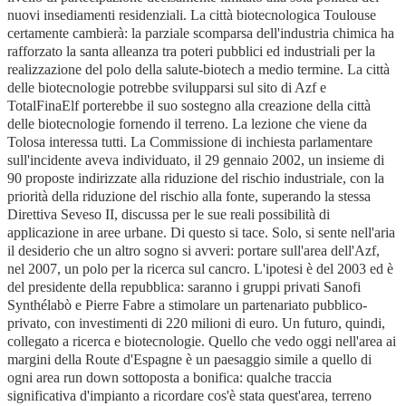
nuovi insediamenti residenziali. La città biotecnologica Toulouse
certamente cambierà: la parziale scomparsa dell'industria chimica ha
rafforzato la santa alleanza tra poteri pubblici ed industriali per la
realizzazione del polo della salute-biotech a medio termine. La città
delle biotecnologie potrebbe svilupparsi sul sito di Azf e
TotalFinaElf porterebbe il suo sostegno alla creazione della città
delle biotecnologie fornendo il terreno. La lezione che viene da
Tolosa interessa tutti. La Commissione di inchiesta parlamentare
sull'incidente aveva individuato, il 29 gennaio 2002, un insieme di
90 proposte indirizzate alla riduzione del rischio industriale, con la
priorità della riduzione del rischio alla fonte, superando la stessa
Direttiva Seveso II, discussa per le sue reali possibilità di
applicazione in aree urbane. Di questo si tace. Solo, si sente nell'aria
il desiderio che un altro sogno si avveri: portare sull'area dell'Azf,
nel 2007, un polo per la ricerca sul cancro. L'ipotesi è del 2003 ed è
del presidente della repubblica: saranno i gruppi privati Sanofi
Synthélabò e Pierre Fabre a stimolare un partenariato pubblico-
privato, con investimenti di 220 milioni di euro. Un futuro, quindi,
collegato a ricerca e biotecnologie. Quello che vedo oggi nell'area ai
margini della Route d'Espagne è un paesaggio simile a quello di
ogni area run down sottoposta a bonifica: qualche traccia
significativa d'impianto a ricordare cos'è stata quest'area, terreno