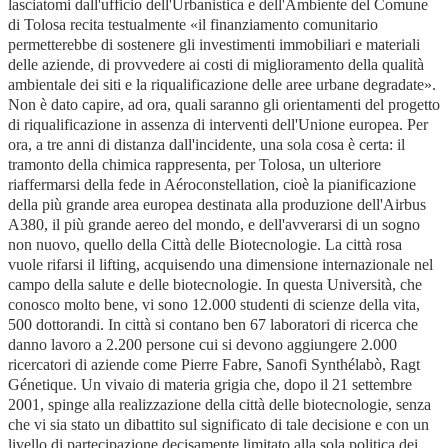
lasciatomi dall'ufficio dell'Urbanistica e dell'Ambiente del Comune
di Tolosa recita testualmente «il finanziamento comunitario
permetterebbe di sostenere gli investimenti immobiliari e materiali
delle aziende, di provvedere ai costi di miglioramento della qualità
ambientale dei siti e la riqualificazione delle aree urbane degradate».
Non è dato capire, ad ora, quali saranno gli orientamenti del progetto
di riqualificazione in assenza di interventi dell'Unione europea. Per
ora, a tre anni di distanza dall'incidente, una sola cosa è certa: il
tramonto della chimica rappresenta, per Tolosa, un ulteriore
riaffermarsi della fede in Aéroconstellation, cioè la pianificazione
della più grande area europea destinata alla produzione dell'Airbus
A380, il più grande aereo del mondo, e dell'avverarsi di un sogno
non nuovo, quello della Città delle Biotecnologie. La città rosa
vuole rifarsi il lifting, acquisendo una dimensione internazionale nel
campo della salute e delle biotecnologie. In questa Università, che
conosco molto bene, vi sono 12.000 studenti di scienze della vita,
500 dottorandi. In città si contano ben 67 laboratori di ricerca che
danno lavoro a 2.200 persone cui si devono aggiungere 2.000
ricercatori di aziende come Pierre Fabre, Sanofi Synthélabò, Ragt
Génetique. Un vivaio di materia grigia che, dopo il 21 settembre
2001, spinge alla realizzazione della città delle biotecnologie, senza
che vi sia stato un dibattito sul significato di tale decisione e con un
livello di partecipazione decisamente limitato alla sola politica dei