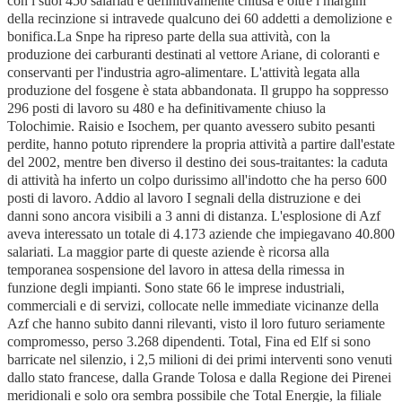
con i suoi 450 salariati è definitivamente chiusa e oltre i margini
della recinzione si intravede qualcuno dei 60 addetti a demolizione e
bonifica.La Snpe ha ripreso parte della sua attività, con la
produzione dei carburanti destinati al vettore Ariane, di coloranti e
conservanti per l'industria agro-alimentare. L'attività legata alla
produzione del fosgene è stata abbandonata. Il gruppo ha soppresso
296 posti di lavoro su 480 e ha definitivamente chiuso la
Tolochimie. Raisio e Isochem, per quanto avessero subito pesanti
perdite, hanno potuto riprendere la propria attività a partire dall'estate
del 2002, mentre ben diverso il destino dei sous-traitantes: la caduta
di attività ha inferto un colpo durissimo all'indotto che ha perso 600
posti di lavoro. Addio al lavoro I segnali della distruzione e dei
danni sono ancora visibili a 3 anni di distanza. L'esplosione di Azf
aveva interessato un totale di 4.173 aziende che impiegavano 40.800
salariati. La maggior parte di queste aziende è ricorsa alla
temporanea sospensione del lavoro in attesa della rimessa in
funzione degli impianti. Sono state 66 le imprese industriali,
commerciali e di servizi, collocate nelle immediate vicinanze della
Azf che hanno subito danni rilevanti, visto il loro futuro seriamente
compromesso, perso 3.268 dipendenti. Total, Fina ed Elf si sono
barricate nel silenzio, i 2,5 milioni di dei primi interventi sono venuti
dallo stato francese, dalla Grande Tolosa e dalla Regione dei Pirenei
meridionali e solo ora sembra possibile che Total Energie, la filiale