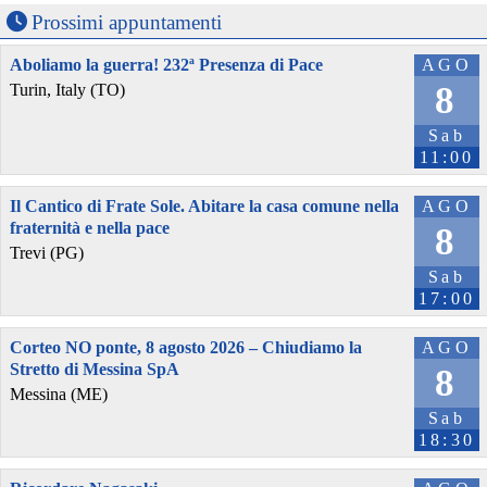
Prossimi appuntamenti
Aboliamo la guerra! 232ª Presenza di Pace
AGO
8
Turin, Italy (TO)
Sab
11:00
Il Cantico di Frate Sole. Abitare la casa comune nella
AGO
fraternità e nella pace
8
Trevi (PG)
Sab
17:00
Corteo NO ponte, 8 agosto 2026 – Chiudiamo la
AGO
Stretto di Messina SpA
8
Messina (ME)
Sab
18:30