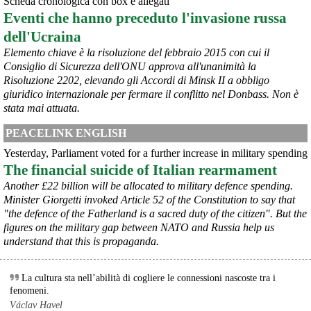
Scheda cronologica con box e allegati
Eventi che hanno preceduto l'invasione russa
dell'Ucraina
Elemento chiave è la risoluzione del febbraio 2015 con cui il
Consiglio di Sicurezza dell'ONU approva all'unanimità la
@peacelink
 - 
6/8/2026 21:45
Risoluzione 2202, elevando gli Accordi di Minsk II a obbligo
borsaitaliana.it/borsa/notizie
giuridico internazionale per fermare il conflitto nel Donbass. Non è
Si sta ragionando su un piano B per Taranto dopo la chiusura 
dell’area a caldo dell’ILVA?
stata mai attuata.
#
ILVA
#
Taranto
PEACELINK ENGLISH
@peacelink
 - 
6/8/2026 21:41
Yesterday, Parliament voted for a further increase in military spending
cronachetarantine.it/index.php
The financial suicide of Italian rearmament
il Governo ha manifestato l’intenzione di predisporre un 
provvedimento straordinario per attenuare le conseguenze 
Another £22 billion will be allocated to military defence spending.
economiche e sociali della prevista fermata dell’area a caldo e ha 
Minister Giorgetti invoked Article 52 of the Constitution to say that
chiesto alle rappresentanze del territorio di formulare proposte 
"the defence of the Fatherland is a sacred duty of the citizen". But the
concrete per definirne i contenuti. Casartigiani valuta positivamente 
figures on the military gap between NATO and Russia help us
questa disponibilità.
understand that this is propaganda.
#
ILVA
#
Taranto
La cultura sta nell’abilità di cogliere le connessioni nascoste tra i
fenomeni.
Václav Havel