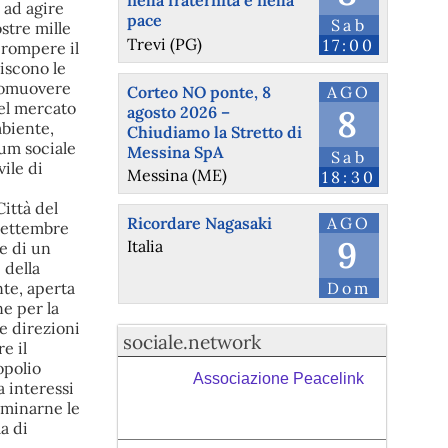
nella fraternità e nella
pace
Sab
Trevi (PG)
17:00
Corteo NO ponte, 8
AGO
agosto 2026 –
8
Chiudiamo la Stretto di
Messina SpA
Sab
Messina (ME)
18:30
Ricordare Nagasaki
AGO
9
Italia
Dom
sociale.network
Associazione Peacelink