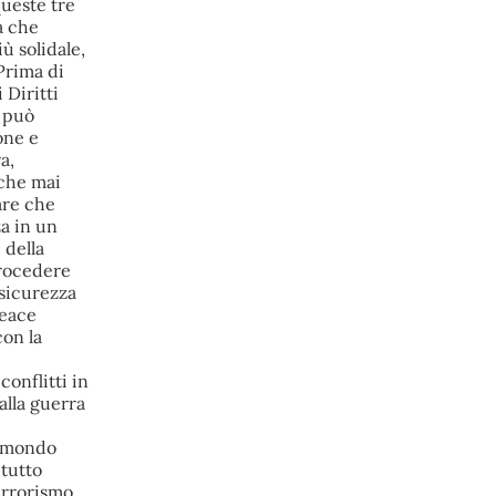
conseguenze economiche e sociali 
della prevista fermata dell’area a caldo 
e ha chiesto alle rappresentanze del 
territorio di formulare proposte 
concrete per definirne i contenuti. 
Casartigiani valuta positivamente 
questa disponibilità.
#
ILVA
#
Taranto
@peacelink
 - 
6/8/2026 21:36
giornalerossoblu.it/ex-ilva-sc
Nel tavolo convocato al Ministero delle 
Imprese e del Made in Italy, il Governo 