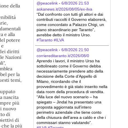
@peacelink
 - 
6/8/2026 21:53
askanews.it/2026/08/05/ex-ilva
“Dal confronto con tutti gli attori e dai 
contributi raccolti il Governo elaborerà, 
come concordato a Palazzo Chigi, un 
piano straordinario per Taranto”, 
avrebbe detto il ministro Urso.
#
Taranto
#
ILVA
@peacelink
 - 
6/8/2026 21:50
corriereditaranto.it/2026/08/0
Aprendo i lavori, il ministro Urso ha 
sottolineato come il Governo debba 
necessariamente prendere atto della 
decisione della Corte d’Appello di 
Milano, ricordando che il 
provvedimento è già stato inserito nella 
data room della procedura di vendita. 
“Alla luce del nuovo scenario – ha 
spiegato – Jindal ha presentato una 
proposta aggiornata sull’intero 
perimetro aziendale che tiene conto 
della chiusura dell’area a caldo e che i 
commissari stanno valutando”.
#
ILVA
#
Taranto