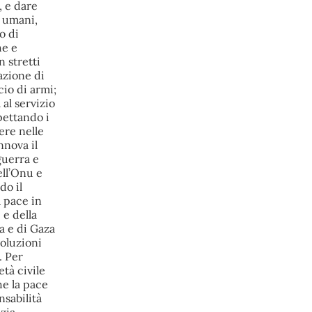
con le imprese dell’indotto: la tranche 
conclusiva del prestito autorizzato 
dall’Unione europea dovrà essere 
erogata entro il 9 agosto e restituita dal 
futuro acquirente.
Fonte: Studio100
#
ILVA
#
UE
@peacelink
 - 
6/8/2026 21:08
Il governatore di Puglia Decaro esce 
dal vertice al Mimit più preoccupato di 
come era entrato, lamentando 
l’assenza di certezze sulla procedura 
di gara e ribadendo la necessità di un 
ruolo diretto dello Stato.
Anche il sindaco di Taranto, Bitetti, 
chiede un piano industriale chiaro, 
garanzie sulla salute e strumenti di 
tutela per i lavoratori dell’area a 
freddo. La Provincia parla di un tavolo 
“senza decisioni”.
Fonte: Cronache Tarantine 
#
ILVA
@peacelink
 - 
6/8/2026 21:08