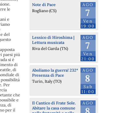
Note di Pace
AGO
7
Rogliano (CS)
Ven
19:00
Lessico di Hiroshima |
AGO
Lettura musicata
7
Riva del Garda (TN)
Ven
21:00
Aboliamo la guerra! 232ª
AGO
Presenza di Pace
8
Turin, Italy (TO)
Sab
11:00
Il Cantico di Frate Sole.
AGO
Abitare la casa comune
8