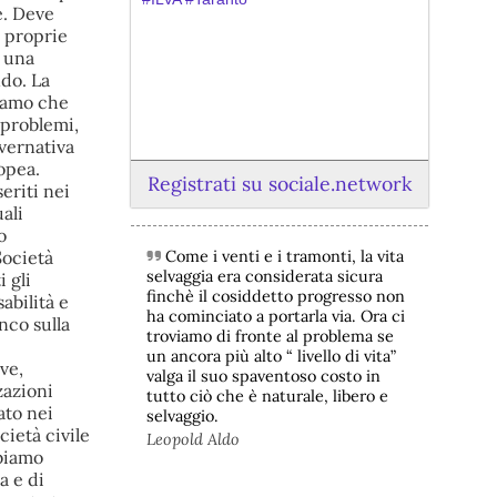
Registrati su sociale.network
Come i venti e i tramonti, la vita
@peacelink
 - 
6/8/2026 21:45
selvaggia era considerata sicura
borsaitaliana.it/borsa/notizie
finchè il cosiddetto progresso non
Si sta ragionando su un piano B per 
ha cominciato a portarla via. Ora ci
Taranto dopo la chiusura dell’area a 
troviamo di fronte al problema se
caldo dell’ILVA?
un ancora più alto “ livello di vita”
#
ILVA
#
Taranto
valga il suo spaventoso costo in
tutto ciò che è naturale, libero e
@peacelink
 - 
6/8/2026 21:41
selvaggio.
cronachetarantine.it/index.php
Leopold Aldo
il Governo ha manifestato l’intenzione 
di predisporre un provvedimento 
straordinario per attenuare le 