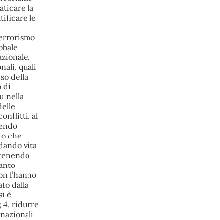
ha annunciato l’intenzione di 
predisporre un provvedimento 
straordinario per attenuare le 
conseguenze economiche e sociali 
dello stop dell’area a caldo, invitando 
le rappresentanze del territorio a 
presentare proposte operative.
#
ILVA
#
Taranto
@peacelink
 - 
6/8/2026 21:35
Ultimi cento milioni di euro per l’ex Ilva, 
poi non saranno più possibili nuovi aiuti 
di Stato. Lo ha confermato il ministro 
Adolfo Urso durante l’incontro al Mimit 