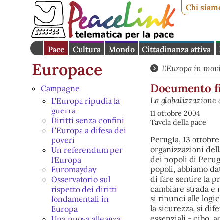
Chi siam
Pace
Cultura
Mondo
Cittadinanza attiva
Europace
L'Europa in mov
Documento fin
Campagne
La globalizzazione d
L'Europa ripudia la
guerra
11 ottobre 2004
Diritti senza confini
Tavola della pace
L'Europa a difesa dei
Perugia, 13 ottobre 2001 Per la quarta volta noi, rappresentanti di centinaia di organizzazioni della società civile di tutto il mondo, ci ritroviamo all'Assemblea dell'Onu dei popoli di Perugia. In quest'incontro abbiamo costruito relazioni e solidarietà tra i popoli, abbiamo dato il nostro contributo a una vera e propria società civile globale capace di fare sentire la propria voce sui problemi del pianeta. La nostra voce chiede a tutti di cambiare strada e rispondere alle esigenze di pace e di giustizia per tutti. Chiediamo che si rinunci alle logiche di guerra e di potenza militare, si elimini il terrorismo, si garantisca la sicurezza, si difendano i diritti umani, si risponda ai bisogni di tutti partendo da quelli essenziali - cibo, acqua, lavoro - si promuova la giustizia, uno sviluppo equo e sostenibile, l'uguaglianza, la democrazia, il rispetto delle diversità, la solidarietà e la condivisione. Questa nuova strada noi la stiamo già percorrendo, con il nostro lavoro per ridurre le ingiustizie, per la soluzione nonviolenta dei conflitti, per costruire un ordine internazionale che sappia fare a meno della guerra, per promuovere i diritti umani e sociali, per costruire ovunque solidarietà, uguaglianza e democrazia. La percorriamo sempre più lavorando insieme, con reti di associazioni e campagne comuni che attraversano i confini nazionali e affrontano ovunque sia necessario le ingiustizie del pianeta e le responsabilità dei poteri nazionali e sovranazionali. Costruiamo in questo modo una società civile globale sempre più visibile e attiva, protagonista di una globalizzazione dal basso, che diffonde i diritti, la giustizia, la democrazia, contrapposta alla globalizzazione neo-liberista imposta in questi anni dai poteri economici dei paesi più ricchi. Dalla scorsa Assemblea dell'Onu dei popoli nel settembre 1999, questa strada si è fatta più grande e più forte. Milioni di persone in tutto il mondo, un nuovo movimento di movimenti, hanno messo in discussione i poteri globali negli appuntamenti di Seattle, di Praga, di Quebec City, di Genova; nuovi appuntamenti, come il Forum sociale mondiale di Porto Alegre, si sono affermati per dare alle organizzazioni della società civile la possibilità di sviluppare strategie comuni, costruire alternative, proporre politiche diverse. Per mostrare insomma che "un altro mondo è possibile", come annunciava già la Marcia Perugia-Assisi del 1999. Il ruolo della società civi
poveri
Un referendum per
l'Europa
Euromayday
Osservatorio sul
rispetto dei diritti
fondamentali in
Europa
Una nuova alleanza