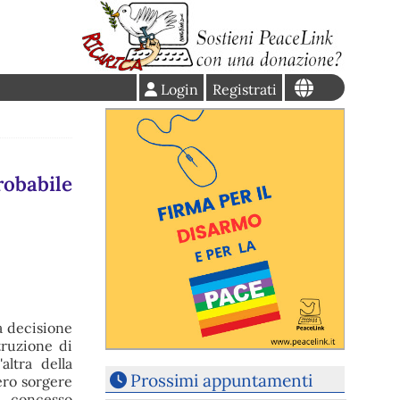
Login
Registrati
robabile
a decisione
truzione di
altra della
Prossimi appuntamenti
ero sorgere
à concesso