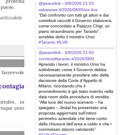
 protesta
@peacelink
 - 
6/8/2026 21:53
 paese.
askanews.it/2026/08/05/ex-ilva
“Dal confronto con tutti gli attori e dai 
utilizzabile
contributi raccolti il Governo elaborerà, 
come concordato a Palazzo Chigi, un 
piano straordinario per Taranto”, 
avrebbe detto il ministro Urso.
#
Taranto
#
ILVA
@peacelink
 - 
6/8/2026 21:50
corriereditaranto.it/2026/08/0
Aprendo i lavori, il ministro Urso ha 
sottolineato come il Governo debba 
 favorevole
necessariamente prendere atto della 
decisione della Corte d’Appello di 
 contagia
Milano, ricordando che il 
provvedimento è già stato inserito nella 
data room della procedura di vendita. 
ttobre, in
“Alla luce del nuovo scenario – ha 
cinque anni
spiegato – Jindal ha presentato una 
proposta aggiornata sull’intero 
perimetro aziendale che tiene conto 
della chiusura dell’area a caldo e che i 
commissari stanno valutando”.
#
ILVA
#
Taranto