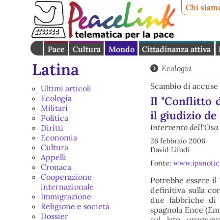
Chi siam
Pace
Cultura
Mondo
Cittadinanza attiva
Latina
Ecologia
Scambio di accuse 
Ultimi articoli
Ecologia
Il "Conflitto
Militari
il giudizio de 
Politica
Intervento dell'Osa
Diritti
Economia
26 febbraio 2006
Cultura
David Lifodi
Appelli
Fonte:
www.ipsnotic
Cronaca
Cooperazione
Potrebbe essere il
internazionale
definitiva sulla c
Immigrazione
due fabbriche di c
Religione e società
spagnola Ence (Emp
Dossier
sul lato uruguay