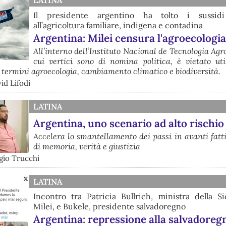
LATINA
Il presidente argentino ha tolto i sussidi
all’agricoltura familiare, indigena e contadina
Argentina: Milei censura l'agroecologia
All’interno dell’Instituto Nacional de Tecnología Agr
cui vertici sono di nomina politica, è vietato uti
 termini agroecologia, cambiamento climatico e biodiversità.
id Lifodi
LATINA
Argentina, uno scenario ad alto rischio
Accelera lo smantellamento dei passi in avanti fatt
di memoria, verità e giustizia
rgio Trucchi
LATINA
Incontro tra Patricia Bullrich, ministra della S
Milei, e Bukele, presidente salvadoregno
Argentina: repressione alla salvadoreg