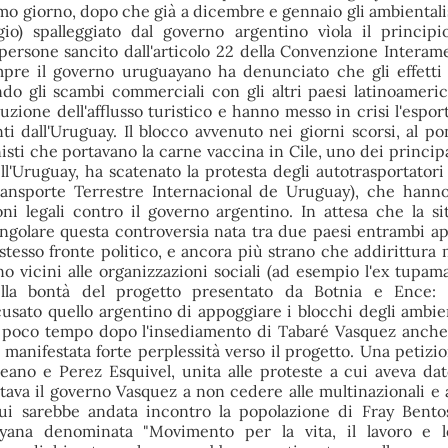
imo giorno, dopo che già a dicembre e gennaio gli ambientali
gio) spalleggiato dal governo argentino vìola il principi
 persone sancito dall'articolo 22 della Convenzione Interam
mpre il governo uruguayano ha denunciato che gli effetti
do gli scambi commerciali con gli altri paesi latinoameri
zione dell'afflusso turistico e hanno messo in crisi l'espor
ti dall'Uruguay. Il blocco avvenuto nei giorni scorsi, al po
sti che portavano la carne vaccina in Cile, uno dei principa
ll'Uruguay, ha scatenato la protesta degli autotrasportatori
ansporte Terrestre Internacional de Uruguay), che hanno
ni legali contro il governo argentino. In attesa che la si
ingolare questa controversia nata tra due paesi entrambi a
stesso fronte politico, e ancora più strano che addirittura m
 vicini alle organizzazioni sociali (ad esempio l'ex tupam
ella bontà del progetto presentato da Botnia e Ence: 
sato quello argentino di appoggiare i blocchi degli ambien
 poco tempo dopo l'insediamento di Tabaré Vasquez anche 
 manifestata forte perplessità verso il progetto. Una petizio
aleano e Perez Esquivel, unita alle proteste a cui aveva dat
itava il governo Vasquez a non cedere alle multinazionali e a
cui sarebbe andata incontro la popolazione di Fray Bentos
ayana denominata "Movimento per la vita, il lavoro e l