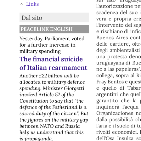
Links
l'autorizzazione pe
scadenza del suo i
Dal sito
vera e propria cr
l'intervento del se
PEACELINK ENGLISH
e rischiano di infi
Buenos Aires conte
Yesterday, Parliament voted
delle cartiere, ol
for a further increase in
degli ambientalisti
military spending
una protesta denom
The financial suicide
uruguayana di Bueno
of Italian rearmament
no a las papeleras"
collega, sopra al 
Another £22 billion will be
Fray Bentos e ques
allocated to military defence
e quello di Tabar
spending. Minister Giorgetti
argentini che quel
invoked Article 52 of the
garantito che la 
Constitution to say that "the
inquinerà l'acqu
defence of the Fatherland is a
Organizaciones no
sacred duty of the citizen". But
dalla possibilità 
the figures on the military gap
l'aria e il suolo di
between NATO and Russia
rivolti economici.
help us understand that this
dell'Osa Insulza 
is propaganda.