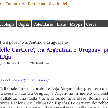
o
Contattaci
Partecipa
Sostienici
Ecologia
Ospiti
Calendario
Liste
Mappa
Cerca
tra il governo argentino e uruguayano
 delle Cartiere", tra Argentina e Uruguay: p
L'Aja
 per mediare la controversia
ias.net
www.agenciapulsar.org
 Tribunale Internazionale de L'Aja l'organo che prenderà un
ontroversia nata tra Uruguay e Argentina in merito alla cos
ellulosa, una della transnazionale finlandese Botnia e l'
resa Nacional de Celulosa de España). Le cartiere dovrebb
ano del Rio Uruguay (l'ex-presidente Batlle aveva gi