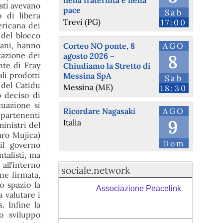
nella fraternità e nella
sti avevano
pace
Sab
o di libera
Trevi (PG)
17:00
ericana dei
 del blocco
cani, hanno
Corteo NO ponte, 8
AGO
tazione dei
agosto 2026 –
8
nte di Fray
Chiudiamo la Stretto di
li prodotti
Messina SpA
Sab
 del Catidu
Messina (ME)
18:30
 deciso di
tuazione si
Ricordare Nagasaki
AGO
ppartenenti
9
Italia
inistri del
aro Mujica)
Dom
il governo
talisti, ma
all'interno
sociale.network
ne firmata,
o spazio la
Associazione Peacelink
 valutare i
. Infine la
o sviluppo