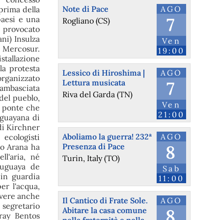
Note di Pace
AGO
 prima della
7
paesi e una
Rogliano (CS)
o provocato
ani) Insulza
Ven
l Mercosur.
19:00
stallazione
la protesta
Lessico di Hiroshima |
AGO
organizzato
Lettura musicata
7
'ambasciata
Riva del Garda (TN)
del pueblo,
Ven
el ponte che
21:00
uguayana di
di Kirchner
Aboliamo la guerra! 232ª
AGO
 ecologisti
Presenza di Pace
8
io Arana ha
ll'aria, né
Turin, Italy (TO)
ruguaya de
Sab
in guardia
11:00
er l'acqua,
 avere anche
Il Cantico di Frate Sole.
AGO
 segretario
Abitare la casa comune
8
ray Bentos