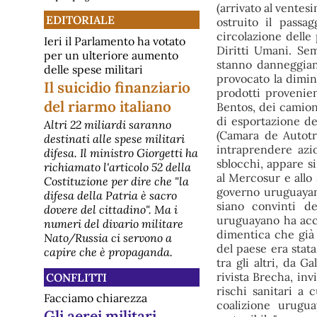
(arrivato al ventes
EDITORIALE
ostruito il passag
circolazione delle
Ieri il Parlamento ha votato
Diritti Umani. Se
per un ulteriore aumento
stanno danneggian
delle spese militari
provocato la diminu
Il suicidio finanziario
prodotti provenien
del riarmo italiano
Bentos, dei camioni
di esportazione de
Altri 22 miliardi saranno
(Camara de Autotr
destinati alle spese militari
intraprendere azio
difesa. Il ministro Giorgetti ha
sblocchi, appare s
richiamato l'articolo 52 della
al Mercosur e allo 
Costituzione per dire che "la
governo uruguayano
difesa della Patria è sacro
siano convinti d
dovere del cittadino". Ma i
uruguayano ha accu
numeri del divario militare
dimentica che già
Nato/Russia ci servono a
del paese era stata
capire che è propaganda.
tra gli altri, da G
rivista Brecha, inv
CONFLITTI
rischi sanitari a 
Facciamo chiarezza
coalizione urugu
Gli aerei militari