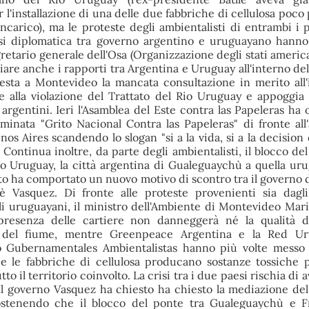
r l'installazione di una delle due fabbriche di cellulosa poco
ncarico), ma le proteste degli ambientalisti di entrambi i 
isi diplomatica tra governo argentino e uruguayano hann
gretario generale dell'Osa (Organizzazione degli stati americ
ciare anche i rapporti tra Argentina e Uruguay all'interno de
sta a Montevideo la mancata consultazione in merito all'i
tre alla violazione del Trattato del Rio Uruguay e appoggia 
 argentini. Ieri l'Asamblea del Este contra las Papeleras ha 
inata "Grito Nacional Contra las Papeleras" di fronte all
s Aires scandendo lo slogan "si a la vida, si a la decision 
. Continua inoltre, da parte degli ambientalisti, il blocco d
Rio Uruguay, la città argentina di Gualeguaychù a quella ur
to ha comportato un nuovo motivo di scontro tra il governo 
è Vasquez. Di fronte alle proteste provenienti sia dagli
li uruguayani, il ministro dell'Ambiente di Montevideo Mar
presenza delle cartiere non danneggerà né la qualità de
a del fiume, mentre Greenpeace Argentina e la Red U
 Gubernamentales Ambientalistas hanno più volte messo 
che le fabbriche di cellulosa producano sostanze tossiche p
 tutto il territorio coinvolto. La crisi tra i due paesi rischia di
 Il governo Vasquez ha chiesto ha chiesto la mediazione del
sostenendo che il blocco del ponte tra Gualeguaychù e F