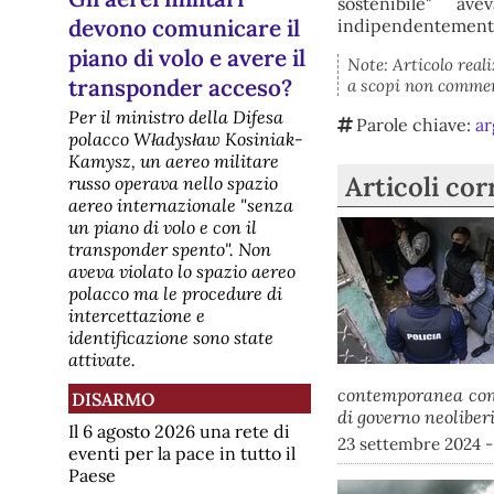
sostenibile" av
devono comunicare il
indipendentemente 
piano di volo e avere il
Note: Articolo real
transponder acceso?
a scopi non commerc
Per il ministro della Difesa
Parole chiave:
ar
polacco Władysław Kosiniak-
Kamysz, un aereo militare
Articoli cor
russo operava nello spazio
aereo internazionale "senza
un piano di volo e con il
transponder spento". Non
aveva violato lo spazio aereo
polacco ma le procedure di
intercettazione e
identificazione sono state
attivate.
contemporanea con 
DISARMO
di governo neoliberi
Il 6 agosto 2026 una rete di
23 settembre 2024 -
eventi per la pace in tutto il
Paese