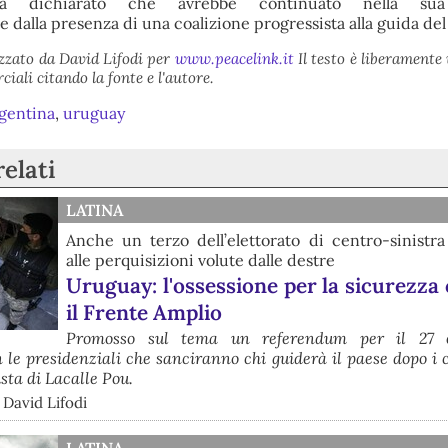
eva dichiarato che avrebbe continuato nella sua
dalla presenza di una coalizione progressista alla guida del
izzato da David Lifodi per
www.peacelink.it
Il testo è liberamente 
iali citando la fonte e l'autore.
gentina
,
uruguay
relati
LATINA
Anche un terzo dell’elettorato di centro-sinistra
alle perquisizioni volute dalle destre
Uruguay: l'ossessione per la sicurezza
il Frente Amplio
Promosso sul tema un referendum per il 27 o
le presidenziali che sanciranno chi guiderà il paese dopo i 
sta di Lacalle Pou.
 David Lifodi