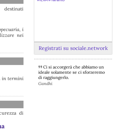
 destinati
opecuaria, i
lizzare nei
Registrati su sociale.network
Ci si accorgerà che abbiamo un
@peacelink
 - 
6/8/2026 21:45
ideale solamente se ci sforzeremo
borsaitaliana.it/borsa/notizie
di raggiungerlo.
i in termini
Si sta ragionando su un piano B per 
Gandhi
Taranto dopo la chiusura dell’area a 
caldo dell’ILVA?
#
ILVA
#
Taranto
@peacelink
 - 
6/8/2026 21:41
cronachetarantine.it/index.php
icurezza di
il Governo ha manifestato l’intenzione 
di predisporre un provvedimento 
na
straordinario per attenuare le 