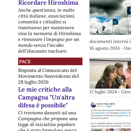
Ricordare Hiroshima
Anche quest’anno, in molte
città italiane, associazioni,
comunità e cittadini si
riuniranno per mantenere
viva la memoria di Hiroshima
e rinnovare l’impegno per un
documenti interni i
mondo senza l'incubo
16 agosto 2024 - Dav
dell'olocausto nucleare.
PACE
Risposta al Comunicato del
Movimento Nonviolento del
28 luglio 2026
Le mie critiche alla
12 luglio 2024 - Gio
Campagna "Un'altra
difesa è possibile"
Ci troviamo davanti ad una
Campagna che propone una
legge di iniziativa popolare
che è stata formulata senza