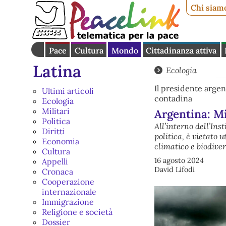
Chi siam
Pace
Cultura
Mondo
Cittadinanza attiva
Latina
Ecologia
Il presidente argent
Ultimi articoli
contadina
Ecologia
Militari
Argentina: Mi
Politica
All’interno dell’Ins
Diritti
politica, è vietato
Economia
climatico e biodiver
Cultura
16 agosto 2024
Appelli
David Lifodi
Cronaca
Cooperazione
internazionale
Immigrazione
Religione e società
Dossier