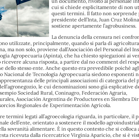
un documento, rivolto al personale in
cui si chiede esplicitamente di non ut
questi termini. Il fatto non sorprende 
presidente dell’Inta, Juan Cruz Molina
sostiene apertamente l’agrobusiness.
La denuncia della censura nei confron
ono utilizzate, principalmente, quando si parla di agricoltura
a, ma non solo, proviene dall’Asociación del Personal del Ins
gía Agropecuaria (Apinta), che ha chiesto spiegazioni ai ver
ò ricevere alcuna risposta, a partire dal no comment del resp
 dello stesso ente. Anche questo era prevedibile poiché agl
tuto Nacional de Tecnología Agropecuaria siedono esponenti 
 rappresentanza delle principali associazioni di categoria del 
dell’agronegozio, le cui denominazioni sono già esplicative de
sempio Sociedad Rural, Coninagro, Federación Agraria,
rales, Asociación Argentina de Productores en Siembra Dir
orcios Regionales de Experimentación Agrícola.
zare termini legati all’agroecologia riguarda, in particolare, il 
onale dell’ente, orientato a sostenere il modello agroindustria
ella sovranità alimentare. È in questo contesto che si colloca
sta ricevuta dalla ricercatrice Virginia Aparicio, che si è vis