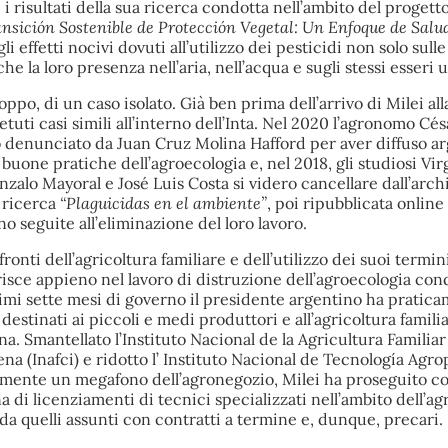
 i risultati della sua ricerca condotta nell’ambito del progett
nsición Sostenible de Protección Vegetal: Un Enfoque de Salu
li effetti nocivi dovuti all’utilizzo dei pesticidi non solo sulle
he la loro presenza nell’aria, nell’acqua e sugli stessi esseri 
oppo, di un caso isolato. Già ben prima dell’arrivo di Milei all
tuti casi simili all’interno dell’Inta. Nel 2020 l’agronomo Cés
o denunciato da Juan Cruz Molina Hafford per aver diffuso a
 buone pratiche dell’agroecologia e, nel 2018, gli studiosi Vir
nzalo Mayoral e José Luis Costa si videro cancellare dall’arch
a ricerca
“Plaguicidas en el ambiente”
, poi ripubblicata online
 seguite all’eliminazione del loro lavoro.
onti dell’agricoltura familiare e dell’utilizzo dei suoi termin
risce appieno nel lavoro di distruzione dell’agroecologia con
rimi sette mesi di governo il presidente argentino ha pratica
i destinati ai piccoli e medi produttori e all’agricoltura famili
a. Smantellato l’Instituto Nacional de la Agricultura Familiar
a (Inafci) e ridotto l’ Instituto Nacional de Tecnología Agr
amente un megafono dell’agronegozio, Milei ha proseguito c
di licenziamenti di tecnici specializzati nell’ambito dell’ag
e da quelli assunti con contratti a termine e, dunque, precari.