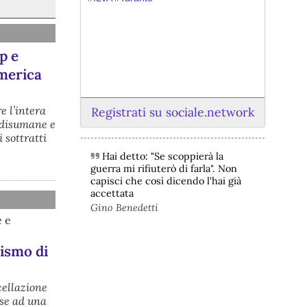
p e
America
e l’intera
Registrati su sociale.network
i disumane e
 sottratti
Hai detto: "Se scoppierà la
@peacelink
 - 
6/8/2026 21:45
guerra mi rifiuterò di farla". Non
borsaitaliana.it/borsa/notizie
capisci che così dicendo l'hai già
Si sta ragionando su un piano B per 
accettata
Taranto dopo la chiusura dell’area a 
Gino Benedetti
caldo dell’ILVA?
e e
#
ILVA
#
Taranto
rismo di
@peacelink
 - 
6/8/2026 21:41
cronachetarantine.it/index.php
il Governo ha manifestato l’intenzione 
cellazione
di predisporre un provvedimento 
ese ad una
straordinario per attenuare le 