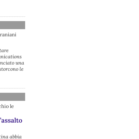
conseguenze economiche e sociali 
della prevista fermata dell’area a caldo 
e ha chiesto alle rappresentanze del 
territorio di formulare proposte 
concrete per definirne i contenuti. 
Casartigiani valuta positivamente 
iraniani
questa disponibilità.
#
ILVA
#
Taranto
itare
unications
anciato una
storcono le
chio le
@peacelink
 - 
6/8/2026 21:36
’assalto
giornalerossoblu.it/ex-ilva-sc
Nel tavolo convocato al Ministero delle 
Imprese e del Made in Italy, il Governo 
tina abbia
ha annunciato l’intenzione di 