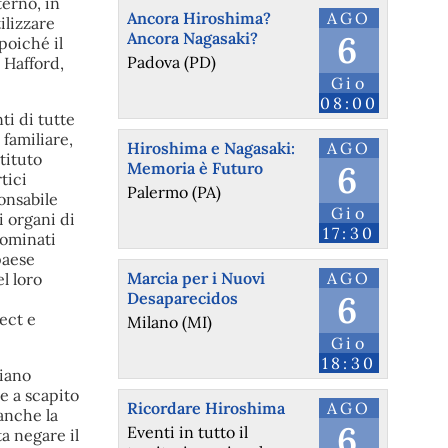
terno, in
Ancora Hiroshima?
AGO
ilizzare
Ancora Nagasaki?
6
poiché il
Padova (PD)
 Hafford,
Gio
08:00
ti di tutte
 familiare,
Hiroshima e Nagasaki:
AGO
tituto
Memoria è Futuro
6
tici
Palermo (PA)
onsabile
Gio
i organi di
17:30
nominati
paese
Marcia per i Nuovi
AGO
l loro
Desaparecidos
6
ect e
Milano (MI)
Gio
18:30
piano
le a scapito
Ricordare Hiroshima
AGO
 anche la
6
Eventi in tutto il
ta negare il