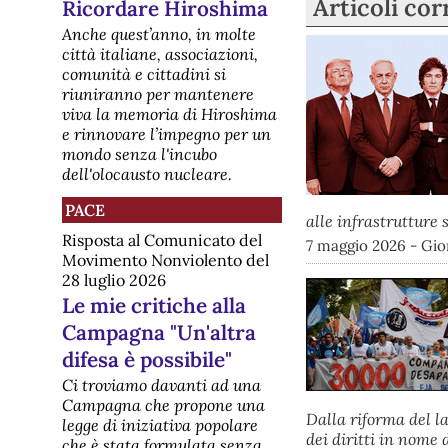
Articoli cor
Ricordare Hiroshima
Anche quest’anno, in molte
città italiane, associazioni,
comunità e cittadini si
riuniranno per mantenere
viva la memoria di Hiroshima
e rinnovare l’impegno per un
mondo senza l'incubo
dell'olocausto nucleare.
PACE
alle infrastrutture 
Risposta al Comunicato del
7 maggio 2026 - Gio
Movimento Nonviolento del
28 luglio 2026
Le mie critiche alla
Campagna "Un'altra
difesa è possibile"
Ci troviamo davanti ad una
Campagna che propone una
Dalla riforma del l
legge di iniziativa popolare
dei diritti in nome 
che è stata formulata senza