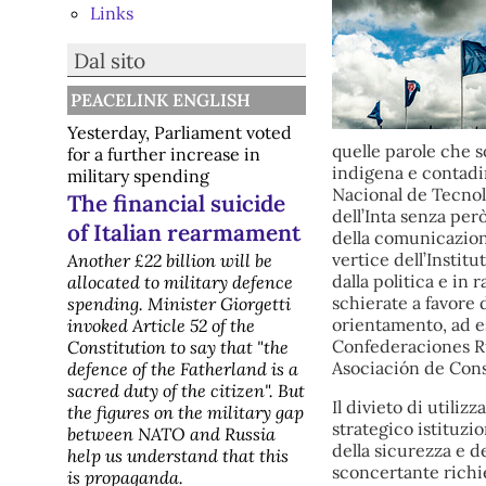
Links
Dal sito
PEACELINK ENGLISH
Yesterday, Parliament voted
quelle parole che s
for a further increase in
indigena e contadin
military spending
Nacional de Tecnolo
The financial suicide
dell’Inta senza per
of Italian rearmament
della comunicazione
vertice dell’Insti
Another £22 billion will be
dalla politica e in
allocated to military defence
schierate a favore 
spending. Minister Giorgetti
orientamento, ad e
invoked Article 52 of the
Confederaciones Ru
Constitution to say that "the
Asociación de Cons
defence of the Fatherland is a
sacred duty of the citizen". But
Il divieto di utiliz
the figures on the military gap
strategico istituzi
between NATO and Russia
della sicurezza e d
help us understand that this
sconcertante richie
is propaganda.