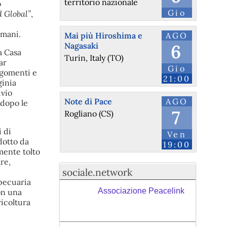
territorio nazionale
o
Gio
d Global”
,
umani.
Mai più Hiroshima e
AGO
Nagasaki
6
a Casa
Turin, Italy (TO)
ar
Gio
rgomenti e
21:00
ginia
ivio
Note di Pace
AGO
 dopo le
7
Rogliano (CS)
i di
Ven
dotto da
19:00
mente tolto
are,
sociale.network
opecuaria
Associazione Peacelink
on una
ricoltura