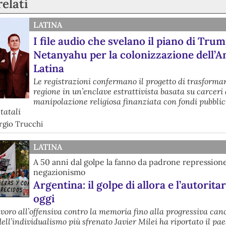
relati
LATINA
I file audio che svelano il piano di Trum
Netanyahu per la colonizzazione dell’
Latina
Le registrazioni confermano il progetto di trasformar
regione in un’enclave estrattivista basata su carcer
manipolazione religiosa finanziata con fondi pubblici
statali
rgio Trucchi
LATINA
A 50 anni dal golpe la fanno da padrone repression
negazionismo
Argentina: il golpe di allora e l’autorita
oggi
avoro all’offensiva contro la memoria fino alla progressiva can
dell’individualismo più sfrenato Javier Milei ha riportato il pa