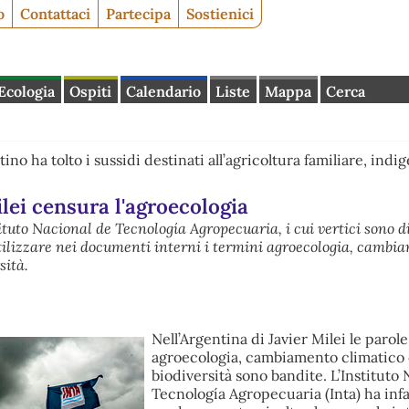
o
Contattaci
Partecipa
Sostienici
Ecologia
Ospiti
Calendario
Liste
Mappa
Cerca
ino ha tolto i sussidi destinati all’agricoltura familiare, indi
lei censura l'agroecologia
tituto Nacional de Tecnología Agropecuaria, i cui vertici sono 
 utilizzare nei documenti interni i termini agroecologia, cambi
sità.
Nell’Argentina di Javier Milei le parole
agroecologia, cambiamento climatico
biodiversità sono bandite. L’Instituto
Tecnología Agropecuaria (Inta) ha infa