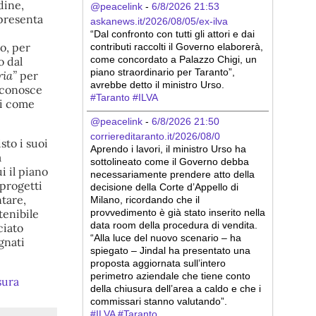
dine,
@peacelink
 - 
6/8/2026 21:53
ppresenta
askanews.it/2026/08/05/ex-ilva
“Dal confronto con tutti gli attori e dai 
o, per
contributi raccolti il Governo elaborerà, 
come concordato a Palazzo Chigi, un 
o dal
piano straordinario per Taranto”, 
ria”
per
avrebbe detto il ministro Urso.
riconosce
#
Taranto
#
ILVA
ei come
@peacelink
 - 
6/8/2026 21:50
corriereditaranto.it/2026/08/0
sto i suoi
Aprendo i lavori, il ministro Urso ha 
a
sottolineato come il Governo debba 
i il piano
necessariamente prendere atto della 
 progetti
decisione della Corte d’Appello di 
ntare,
Milano, ricordando che il 
provvedimento è già stato inserito nella 
tenibile
data room della procedura di vendita. 
ciato
“Alla luce del nuovo scenario – ha 
gnati
spiegato – Jindal ha presentato una 
proposta aggiornata sull’intero 
perimetro aziendale che tiene conto 
sura
della chiusura dell’area a caldo e che i 
commissari stanno valutando”.
#
ILVA
#
Taranto