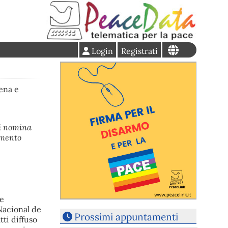
Login
Registrati
gena e
di nomina
amento
 e
 Nacional de
Prossimi appuntamenti
tti diffuso