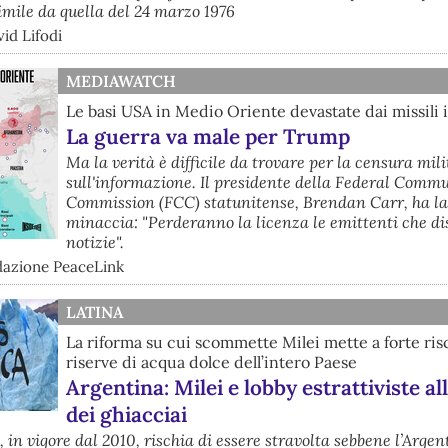
imile da quella del 24 marzo 1976
id Lifodi
MEDIAWATCH
Le basi USA in Medio Oriente devastate dai missili 
La guerra va male per Trump
Ma la verità è difficile da trovare per la censura mil
sull'informazione. Il presidente della Federal Comm
Commission (FCC) statunitense, Brendan Carr, ha l
minaccia: "Perderanno la licenza le emittenti che di
notizie".
dazione PeaceLink
LATINA
La riforma su cui scommette Milei mette a forte ris
riserve di acqua dolce dell’intero Paese
Argentina: Milei e lobby estrattiviste all
dei ghiacciai
 in vigore dal 2010, rischia di essere stravolta sebbene l’Argen