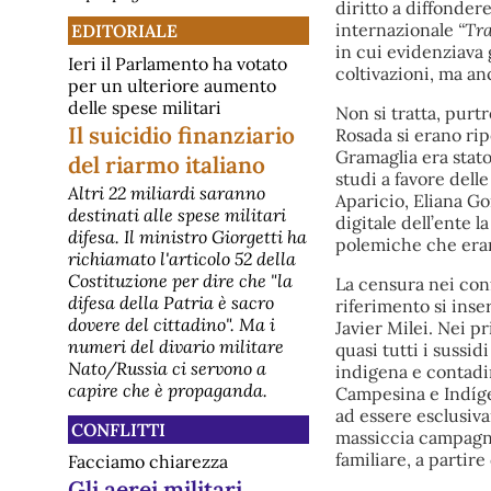
diritto a diffondere
internazionale
“Tra
EDITORIALE
in cui evidenziava g
Ieri il Parlamento ha votato
coltivazioni, ma anc
per un ulteriore aumento
delle spese militari
Non si tratta, purtr
Il suicidio finanziario
Rosada si erano ripe
Gramaglia era stat
del riarmo italiano
studi a favore delle
Altri 22 miliardi saranno
Aparicio, Eliana Go
destinati alle spese militari
digitale dell’ente l
difesa. Il ministro Giorgetti ha
polemiche che erano
richiamato l'articolo 52 della
Costituzione per dire che "la
La censura nei confr
difesa della Patria è sacro
riferimento si inse
dovere del cittadino". Ma i
Javier Milei. Nei p
numeri del divario militare
quasi tutti i sussid
Nato/Russia ci servono a
indigena e contadin
capire che è propaganda.
Campesina e Indígen
ad essere esclusiv
CONFLITTI
massiccia campagna 
familiare, a partir
Facciamo chiarezza
Gli aerei militari