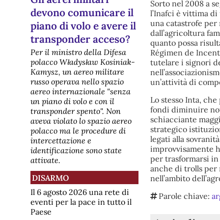
Sorto nel 2008 a se
devono comunicare il
l’Inafci è vittima 
una catastrofe per
piano di volo e avere il
dall’agricoltura fa
transponder acceso?
quanto possa risult
Per il ministro della Difesa
Régimen de Incenti
polacco Władysław Kosiniak-
tutelare i signori de
Kamysz, un aereo militare
nell’associazionis
russo operava nello spazio
un’attività di comp
aereo internazionale "senza
Lo stesso Inta, che
un piano di volo e con il
fondi diminuire no
transponder spento". Non
schiacciante maggio
aveva violato lo spazio aereo
strategico istituzi
polacco ma le procedure di
legati alla sovranit
intercettazione e
improvvisamente ha
identificazione sono state
per trasformarsi in
attivate.
anche di trolls per
DISARMO
nell’ambito dell’ag
Il 6 agosto 2026 una rete di
Parole chiave:
ar
eventi per la pace in tutto il
Paese