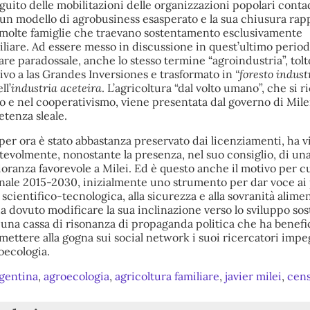
guito delle mobilitazioni delle organizzazioni popolari conta
di un modello di agrobusiness esasperato e la sua chiusura ra
 molte famiglie che traevano sostentamento esclusivamente
miliare. Ad essere messo in discussione in quest’ultimo period
are paradossale, anche lo stesso termine “agroindustria”, tolt
vo a las Grandes Inversiones e trasformato in
“foresto indust
ll’
industria aceteira
. L’agricoltura “dal volto umano”, che si 
mo e nel cooperativismo, viene presentata dal governo di Mil
etenza sleale.
 per ora è stato abbastanza preservato dai licenziamenti, ha vi
tevolmente, nonostante la presenza, nel suo consiglio, di un
ranza favorevole a Milei. Ed è questo anche il motivo per cu
onale 2015-2030, inizialmente uno strumento per dar voce ai
à scientifico-tecnologica, alla sicurezza e alla sovranità alime
 dovuto modificare la sua inclinazione verso lo sviluppo sos
 una cassa di risonanza di propaganda politica che ha benefi
 mettere alla gogna sui social network i suoi ricercatori impe
roecologia.
gentina
,
agroecologia
,
agricoltura familiare
,
javier milei
,
cen