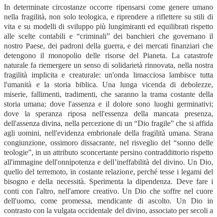
In determinate circostanze occorre ripensarsi come genere umano
nella fragilità, non solo teologica, e riprendere a riflettere su stili di
vita e su modelli di sviluppo più lungimiranti ed equilibrati rispetto
alle scelte contabili e “criminali” dei banchieri che governano il
nostro Paese, dei padroni della guerra, e dei mercati finanziari che
detengono il monopolio delle risorse del Pianeta. La catastrofe
naturale fa riemergere un senso di solidarietà rinnovata, nella nostra
fragilità implicita e creaturale: un'onda limacciosa lambisce tutta
l'umanità e la storia biblica. Una lunga vicenda di debolezze,
miserie, fallimenti, tradimenti, che saranno la trama costante della
storia umana; dove l'assenza e il dolore sono luoghi germinativi;
dove la speranza riposa nell'essenza della mancata presenza,
dell'assenza divina, nella percezione di un “Dio fragile” che si affida
agli uomini, nell'evidenza embrionale della fragilità umana. Strana
congiunzione, ossimoro dissacrante, nel risveglio del “sonno delle
teologie”, in un attributo sconcertante persino contraddittorio rispetto
all'immagine dell'onnipotenza e dell’ineffabilità del divino. Un Dio,
quello del terremoto, in costante relazione, perché tesse i legami del
bisogno e della necessità. Sperimenta la dipendenza. Deve fare i
conti con l'altro, nell'amore creativo. Un Dio che soffre nel cuore
dell'uomo, come promessa, mendicante di ascolto. Un Dio in
contrasto con la vulgata occidentale del divino, associato per secoli a