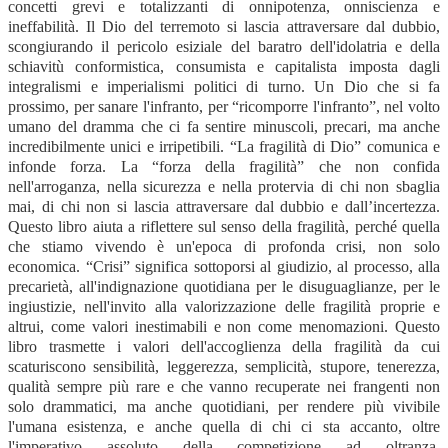
concetti grevi e totalizzanti di onnipotenza, onniscienza e
ineffabilità. Il Dio del terremoto si lascia attraversare dal dubbio,
scongiurando il pericolo esiziale del baratro dell'idolatria e della
schiavitù conformistica, consumista e capitalista imposta dagli
integralismi e imperialismi politici di turno. Un Dio che si fa
prossimo, per sanare l'infranto, per “ricomporre l'infranto”, nel volto
umano del dramma che ci fa sentire minuscoli, precari, ma anche
incredibilmente unici e irripetibili. “La fragilità di Dio” comunica e
infonde forza. La “forza della fragilità” che non confida
nell'arroganza, nella sicurezza e nella protervia di chi non sbaglia
mai, di chi non si lascia attraversare dal dubbio e dall’incertezza.
Questo libro aiuta a riflettere sul senso della fragilità, perché quella
che stiamo vivendo è un'epoca di profonda crisi, non solo
economica. “Crisi” significa sottoporsi al giudizio, al processo, alla
precarietà, all'indignazione quotidiana per le disuguaglianze, per le
ingiustizie, nell'invito alla valorizzazione delle fragilità proprie e
altrui, come valori inestimabili e non come menomazioni. Questo
libro trasmette i valori dell'accoglienza della fragilità da cui
scaturiscono sensibilità, leggerezza, semplicità, stupore, tenerezza,
qualità sempre più rare e che vanno recuperate nei frangenti non
solo drammatici, ma anche quotidiani, per rendere più vivibile
l'umana esistenza, e anche quella di chi ci sta accanto, oltre
l'imperativo assoluto della competizione ad oltranza,