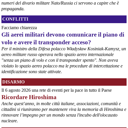
numeri del divario militare Nato/Russia ci servono a capire che è
giornalerossoblu.it/ex-ilva-sc
Nel tavolo convocato al Ministero delle Imprese e del Made in Italy, 
propaganda.
il Governo ha annunciato l’intenzione di predisporre un 
provvedimento straordinario per attenuare le conseguenze 
CONFLITTI
economiche e sociali dello stop dell’area a caldo, invitando le 
Facciamo chiarezza
rappresentanze del territorio a presentare proposte operative.
Gli aerei militari devono comunicare il piano di
#
ILVA
#
Taranto
volo e avere il transponder acceso?
Per il ministro della Difesa polacco Władysław Kosiniak-Kamysz, un
aereo militare russo operava nello spazio aereo internazionale
"senza un piano di volo e con il transponder spento". Non aveva
violato lo spazio aereo polacco ma le procedure di intercettazione e
identificazione sono state attivate.
DISARMO
Il 6 agosto 2026 una rete di eventi per la pace in tutto il Paese
Ricordare Hiroshima
@peacelink
 - 
6/8/2026 21:35
Anche quest’anno, in molte città italiane, associazioni, comunità e
Ultimi cento milioni di euro per l’ex Ilva, poi non saranno più 
cittadini si riuniranno per mantenere viva la memoria di Hiroshima e
possibili nuovi aiuti di Stato. Lo ha confermato il ministro Adolfo 
rinnovare l’impegno per un mondo senza l'incubo dell'olocausto
Urso durante l’incontro al Mimit con le imprese dell’indotto: la 
nucleare.
tranche conclusiva del prestito autorizzato dall’Unione europea 