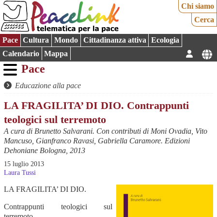
Chi siamo
Cerca
Pace
Cultura
Mondo
Cittadinanza attiva
Ecologia
Calendario
Mappa
Pace
Educazione alla pace
LA FRAGILITA’ DI DIO. Contrappunti
teologici sul terremoto
A cura di Brunetto Salvarani. Con contributi di Moni Ovadia, Vito
Mancuso, Gianfranco Ravasi, Gabriella Caramore. Edizioni
Dehoniane Bologna, 2013
15 luglio 2013
Laura Tussi
LA FRAGILITA’ DI DIO.
Contrappunti teologici sul
terremoto