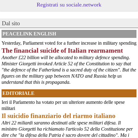
Registrati su sociale.network
#
ILVA
#
Taranto
@peacelink
 - 
6/8/2026 21:41
Dal sito
cronachetarantine.it/index.php
il Governo ha manifestato l’intenzione di predisporre un 
provvedimento straordinario per attenuare le conseguenze 
PEACELINK ENGLISH
economiche e sociali della prevista fermata dell’area a caldo e ha 
Yesterday, Parliament voted for a further increase in military spending
chiesto alle rappresentanze del territorio di formulare proposte 
The financial suicide of Italian rearmament
concrete per definirne i contenuti. Casartigiani valuta positivamente 
questa disponibilità.
Another £22 billion will be allocated to military defence spending.
#
ILVA
#
Taranto
Minister Giorgetti invoked Article 52 of the Constitution to say that
"the defence of the Fatherland is a sacred duty of the citizen". But the
figures on the military gap between NATO and Russia help us
understand that this is propaganda.
EDITORIALE
Ieri il Parlamento ha votato per un ulteriore aumento delle spese
militari
Il suicidio finanziario del riarmo italiano
Altri 22 miliardi saranno destinati alle spese militari difesa. Il
ministro Giorgetti ha richiamato l'articolo 52 della Costituzione per
@peacelink
 - 
6/8/2026 21:36
dire che "la difesa della Patria è sacro dovere del cittadino". Ma i