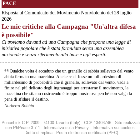
dovrà essere erogata entro il 9 agosto e restituita dal futuro 
PACE
acquirente.
Fonte: Studio100
Risposta al Comunicato del Movimento Nonviolento del 28 luglio
#
ILVA
#
UE
2026
Le mie critiche alla Campagna "Un'altra difesa
@peacelink
 - 
6/8/2026 21:08
è possibile"
Il governatore di Puglia Decaro esce dal vertice al Mimit più 
preoccupato di come era entrato, lamentando l’assenza di certezze 
Ci troviamo davanti ad una Campagna che propone una legge di
sulla procedura di gara e ribadendo la necessità di un ruolo diretto 
iniziativa popolare che è stata formulata senza una assemblea
dello Stato.
nazionale e senza riferimento alla base e agli esperti.
Anche il sindaco di Taranto, Bitetti, chiede un piano industriale 
chiaro, garanzie sulla salute e strumenti di tutela per i lavoratori 
dell’area a freddo. La Provincia parla di un tavolo “senza decisioni”.
Qualche volta è accaduto che un granello di sabbia sollevato dal vento
Fonte: Cronache Tarantine 
abbia fermato una macchina. Anche se ci fosse un miliardesimo di
#
ILVA
miliardesimo di probabilità che il granello, sollevato dal vento, vada a
finire nel più delicato degli ingranaggi per arrestarne il movimento, la
@peacelink
 - 
6/8/2026 21:08
macchina che stiamo costruendo è troppo mostruosa perché non valga la
cronachetarantine.it/index.php
pena di sfidare il destino.
Il ministro ha ribadito che il Governo applicherà la sentenza, ma 
Norberto Bobbio
agirà per evitare quella che i sindacati definiscono una “bomba 
sociale”, tutelando i lavoratori dell’Ilva e dell’indotto e garantendo la 
continuità produttiva degli stabilimenti a valle.
PeaceLink C.P. 2009 - 74100 Taranto (Italy) - CCP 13403746 - Sito realizzat
#
ILVA
con
PhPeace 3.7.1
-
Informativa sulla Privacy
-
Informativa sui cookies
-
Diritto di replica
-
Posta elettronica certificata (PEC)