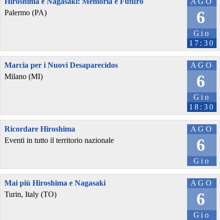
Hiroshima e Nagasaki: Memoria è Futuro
AGO
6
Palermo (PA)
Gio
17:30
Marcia per i Nuovi Desaparecidos
AGO
6
Milano (MI)
Gio
18:30
Ricordare Hiroshima
AGO
6
Eventi in tutto il territorio nazionale
Gio
Mai più Hiroshima e Nagasaki
AGO
6
Turin, Italy (TO)
Gio