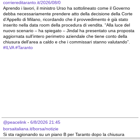
corriereditaranto.it/2026/08/0
Aprendo i lavori, il ministro Urso ha sottolineato come il Governo 
debba necessariamente prendere atto della decisione della Corte 
d’Appello di Milano, ricordando che il provvedimento è già stato 
inserito nella data room della procedura di vendita. “Alla luce del 
nuovo scenario – ha spiegato – Jindal ha presentato una proposta 
aggiornata sull’intero perimetro aziendale che tiene conto della 
chiusura dell’area a caldo e che i commissari stanno valutando”.
#
ILVA
#
Taranto
@peacelink
 - 
6/8/2026 21:45
borsaitaliana.it/borsa/notizie
Si sta ragionando su un piano B per Taranto dopo la chiusura 
dell’area a caldo dell’ILVA?