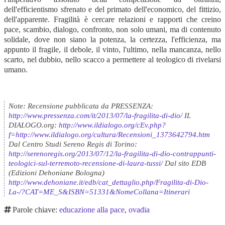
dell'efficientismo sfrenato e del primato dell'economico, del fittizio,
dell'apparente. Fragilità è cercare relazioni e rapporti che creino
pace, scambio, dialogo, confronto, non solo umani, ma di contenuto
solidale, dove non siano la potenza, la certezza, l'efficienza, ma
appunto il fragile, il debole, il vinto, l'ultimo, nella mancanza, nello
scarto, nel dubbio, nello scacco a permettere al teologico di rivelarsi
umano.
Note: Recensione pubblicata da PRESSENZA:
http://www.pressenza.com/it/2013/07/la-fragilita-di-dio/
IL
DIALOGO.org:
http://www.ildialogo.org/cEv.php?
f=http://www.ildialogo.org/cultura/Recensioni_1373642794.htm
Dal Centro Studi Sereno Regis di Torino:
http://serenoregis.org/2013/07/12/la-fragilita-di-dio-contrappunti-
teologici-sul-terremoto-recensione-di-laura-tussi/
Dal sito EDB
(Edizioni Dehoniane Bologna)
http://www.dehoniane.it/edb/cat_dettaglio.php/Fragilita-di-Dio-
La-/?CAT=ME_S&ISBN=51331&NomeCollana=Itinerari
Parole chiave:
educazione alla pace
,
ovadia