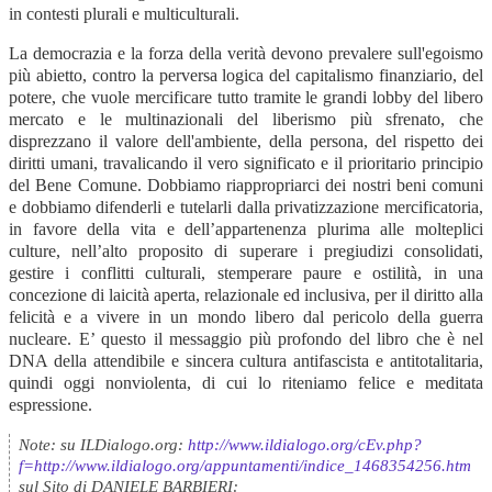
in contesti plurali e multiculturali.
La democrazia e la forza della verità devono prevalere sull'egoismo
più abietto, contro la perversa logica del capitalismo finanziario, del
potere, che vuole mercificare tutto tramite le grandi lobby del libero
mercato e le multinazionali del liberismo più sfrenato, che
disprezzano il valore dell'ambiente, della persona, del rispetto dei
diritti umani, travalicando il vero significato e il prioritario principio
del Bene Comune. Dobbiamo riappropriarci dei nostri beni comuni
e dobbiamo difenderli e tutelarli dalla privatizzazione mercificatoria,
in favore della vita e dell’appartenenza plurima alle molteplici
culture, nell’alto proposito di superare i pregiudizi consolidati,
gestire i conflitti culturali, stemperare paure e ostilità, in una
concezione di laicità aperta, relazionale ed inclusiva, per il diritto alla
felicità e a vivere in un mondo libero dal pericolo della guerra
nucleare. E’ questo il messaggio più profondo del libro che è nel
DNA della attendibile e sincera cultura antifascista e antitotalitaria,
quindi oggi nonviolenta, di cui lo riteniamo felice e meditata
espressione.
Note: su ILDialogo.org:
http://www.ildialogo.org/cEv.php?
f=http://www.ildialogo.org/appuntamenti/indice_1468354256.htm
sul Sito di DANIELE BARBIERI: