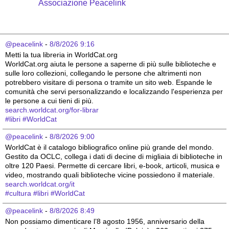
Associazione Peacelink
@peacelink
 - 
8/8/2026 9:16
Metti la tua libreria in WorldCat.org
WorldCat.org aiuta le persone a saperne di più sulle biblioteche e 
sulle loro collezioni, collegando le persone che altrimenti non 
potrebbero visitare di persona o tramite un sito web. Espande le 
comunità che servi personalizzando e localizzando l'esperienza per 
le persone a cui tieni di più.
search.worldcat.org/for-librar
#
libri
#
WorldCat
@peacelink
 - 
8/8/2026 9:00
WorldCat è il catalogo bibliografico online più grande del mondo. 
Gestito da OCLC, collega i dati di decine di migliaia di biblioteche in 
oltre 120 Paesi. Permette di cercare libri, e-book, articoli, musica e 
video, mostrando quali biblioteche vicine possiedono il materiale.
search.worldcat.org/it
#
cultura
#
libri
#
WorldCat
@peacelink
 - 
8/8/2026 8:49
Non possiamo dimenticare l’8 agosto 1956, anniversario della 