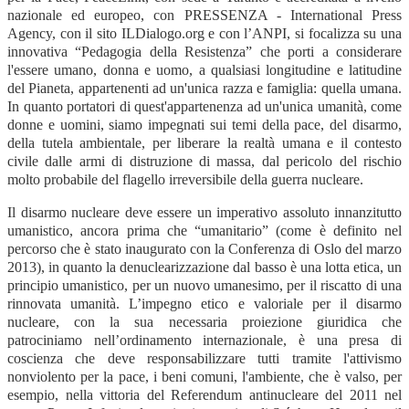
nazionale ed europeo, con PRESSENZA - International Press
Agency, con il sito ILDialogo.org e con l’ANPI, si focalizza su una
innovativa “Pedagogia della Resistenza” che porti a considerare
l'essere umano, donna e uomo, a qualsiasi longitudine e latitudine
del Pianeta, appartenenti ad un'unica razza e famiglia: quella umana.
In quanto portatori di quest'appartenenza ad un'unica umanità, come
donne e uomini, siamo impegnati sui temi della pace, del disarmo,
della tutela ambientale, per liberare la realtà umana e il contesto
civile dalle armi di distruzione di massa, dal pericolo del rischio
molto probabile del flagello irreversibile della guerra nucleare.
Il disarmo nucleare deve essere un imperativo assoluto innanzitutto
umanistico, ancora prima che “umanitario” (come è definito nel
percorso che è stato inaugurato con la Conferenza di Oslo del marzo
2013), in quanto la denuclearizzazione dal basso è una lotta etica, un
principio umanistico, per un nuovo umanesimo, per il riscatto di una
rinnovata umanità. L’impegno etico e valoriale per il disarmo
nucleare, con la sua necessaria proiezione giuridica che
patrociniamo nell’ordinamento internazionale, è una presa di
coscienza che deve responsabilizzare tutti tramite l'attivismo
nonviolento per la pace, i beni comuni, l'ambiente, che è valso, per
esempio, nella vittoria del Referendum antinucleare del 2011 nel