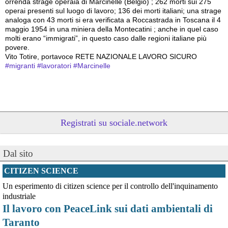
orrenda strage operaia di Marcinelle (Belgio) ; 262 morti sui 275 
operai presenti sul luogo di lavoro; 136 dei morti italiani; una strage 
analoga con 43 morti si era verificata a Roccastrada in Toscana il 4 
maggio 1954 in una miniera della Montecatini ; anche in quel caso 
molti erano “immigrati”, in questo caso dalle regioni italiane più 
povere.
Vito Totire, portavoce RETE NAZIONALE LAVORO SICURO
#
migranti
#
lavoratori
#
Marcinelle
Registrati su sociale.network
Dal sito
CITIZEN SCIENCE
Un esperimento di citizen science per il controllo dell'inquinamento
@peacelink
 - 
6/8/2026 21:53
industriale
askanews.it/2026/08/05/ex-ilva
Il lavoro con PeaceLink sui dati ambientali di
“Dal confronto con tutti gli attori e dai contributi raccolti il Governo 
elaborerà, come concordato a Palazzo Chigi, un piano straordinario 
Taranto
per Taranto”, avrebbe detto il ministro Urso.