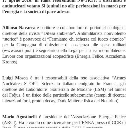
17 aprile 2016: in Italia referendum No-TRIV. I disarmisti e
antinucleari votano Sì (quindi no alle perforazioni in mare) per
l’energia e la società di pace adesso.
Alfonso Navarra
è scrittore e collaboratore di periodici ecologisti,
direttore della rivista “Difesa-ambiente”. Antimilitarista nonviolento
“storico” è portavoce di “Fermiamo chi scherza col fuoco atomico”
per la Campagna di obiezione di coscienza alle spese militari
(www.osmdpn.it) e segretario della Lega per il disarmo unilaterale.
Lavora con organizzazioni ecopacifiste (Energia Felice, Accademia
Kronos)
Luigi Mosca
è tra i responsabili della rete associativa “Armes
Nucléaires STOP”. Scienziato italiano emigrato in Francia, già
direttore del Laboratoire Souterrain de Modane (LSM) nel tunnel
del Fréjus, è un fisico delle particelle subatomiche (campi di ricerca:
interazioni forti, proton decay, Dark Matter e fisica del Neutrino)
Mario Agostinelli
è presidente dell’Associazione Energia Felice
(ARCI). Ha lavorato come ricercatore per l’ENEA presso il CCR di