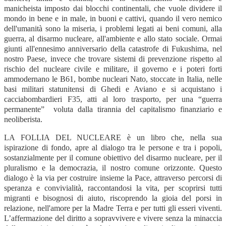
manicheista imposto dai blocchi continentali, che vuole dividere il
mondo in bene e in male, in buoni e cattivi, quando il vero nemico
dell'umanità sono la miseria, i problemi legati ai beni comuni, alla
guerra, al disarmo nucleare, all'ambiente e allo stato sociale. Ormai
giunti all'ennesimo anniversario della catastrofe di Fukushima, nel
nostro Paese, invece che trovare sistemi di prevenzione rispetto al
rischio del nucleare civile e militare, il governo e i poteri forti
ammodernano le B61, bombe nucleari Nato, stoccate in Italia, nelle
basi militari statunitensi di Ghedi e Aviano e si acquistano i
cacciabombardieri F35, atti al loro trasporto, per una “guerra
permanente” voluta dalla tirannia del capitalismo finanziario e
neoliberista.
LA FOLLIA DEL NUCLEARE è un libro che, nella sua
ispirazione di fondo, apre al dialogo tra le persone e tra i popoli,
sostanzialmente per il comune obiettivo del disarmo nucleare, per il
pluralismo e la democrazia, il nostro comune orizzonte. Questo
dialogo è la via per costruire insieme la Pace, attraverso percorsi di
speranza e convivialità, raccontandosi la vita, per scoprirsi tutti
migranti e bisognosi di aiuto, riscoprendo la gioia del porsi in
relazione, nell'amore per la Madre Terra e per tutti gli esseri viventi.
L’affermazione del diritto a sopravvivere e vivere senza la minaccia