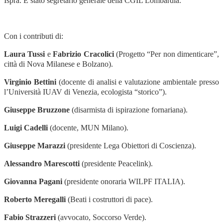
Ispra. È stato segretario generale della CGIL Lombardia.
Con i contributi di:
Laura Tussi
e
Fabrizio Cracolici
(Progetto “Per non dimenticare”,
città di Nova Milanese e Bolzano).
Virginio Bettini
(docente di analisi e valutazione ambientale presso
l’Università IUAV di Venezia, ecologista “storico”).
Giuseppe Bruzzone
(disarmista di ispirazione fornariana).
Luigi Cadelli
(docente, MUN Milano).
Giuseppe Marazzi
(presidente Lega Obiettori di Coscienza).
Alessandro Marescotti
(presidente Peacelink).
Giovanna Pagani
(presidente onoraria WILPF ITALIA).
Roberto Meregalli
(Beati i costruttori di pace).
Fabio Strazzeri
(avvocato, Soccorso Verde).