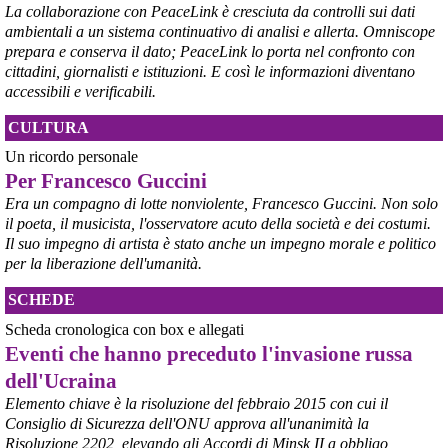
La collaborazione con PeaceLink è cresciuta da controlli sui dati
#
Taranto
#
ILVA
ambientali a un sistema continuativo di analisi e allerta. Omniscope
@peacelink
 - 
6/8/2026 21:50
prepara e conserva il dato; PeaceLink lo porta nel confronto con
corriereditaranto.it/2026/08/0
cittadini, giornalisti e istituzioni. E così le informazioni diventano
Aprendo i lavori, il ministro Urso ha sottolineato come il Governo 
accessibili e verificabili.
debba necessariamente prendere atto della decisione della Corte 
d’Appello di Milano, ricordando che il provvedimento è già stato 
CULTURA
inserito nella data room della procedura di vendita. “Alla luce del 
Un ricordo personale
nuovo scenario – ha spiegato – Jindal ha presentato una proposta 
aggiornata sull’intero perimetro aziendale che tiene conto della 
Per Francesco Guccini
chiusura dell’area a caldo e che i commissari stanno valutando”.
Era un compagno di lotte nonviolente, Francesco Guccini. Non solo
#
ILVA
#
Taranto
il poeta, il musicista, l'osservatore acuto della società e dei costumi.
Il suo impegno di artista è stato anche un impegno morale e politico
per la liberazione dell'umanità.
SCHEDE
Scheda cronologica con box e allegati
Eventi che hanno preceduto l'invasione russa
dell'Ucraina
Elemento chiave è la risoluzione del febbraio 2015 con cui il
Consiglio di Sicurezza dell'ONU approva all'unanimità la
Risoluzione 2202, elevando gli Accordi di Minsk II a obbligo