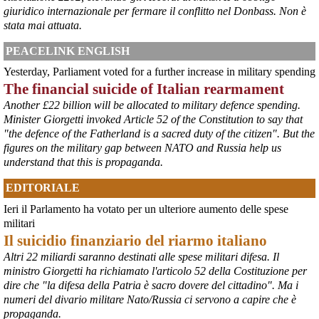
@peacelink
 - 
6/8/2026 21:45
giuridico internazionale per fermare il conflitto nel Donbass. Non è
borsaitaliana.it/borsa/notizie
stata mai attuata.
Si sta ragionando su un piano B per Taranto dopo la chiusura 
dell’area a caldo dell’ILVA?
PEACELINK ENGLISH
#
ILVA
#
Taranto
Yesterday, Parliament voted for a further increase in military spending
@peacelink
 - 
6/8/2026 21:41
The financial suicide of Italian rearmament
cronachetarantine.it/index.php
Another £22 billion will be allocated to military defence spending.
il Governo ha manifestato l’intenzione di predisporre un 
Minister Giorgetti invoked Article 52 of the Constitution to say that
provvedimento straordinario per attenuare le conseguenze 
economiche e sociali della prevista fermata dell’area a caldo e ha 
"the defence of the Fatherland is a sacred duty of the citizen". But the
chiesto alle rappresentanze del territorio di formulare proposte 
figures on the military gap between NATO and Russia help us
concrete per definirne i contenuti. Casartigiani valuta positivamente 
understand that this is propaganda.
questa disponibilità.
#
ILVA
#
Taranto
EDITORIALE
Ieri il Parlamento ha votato per un ulteriore aumento delle spese
militari
Il suicidio finanziario del riarmo italiano
Altri 22 miliardi saranno destinati alle spese militari difesa. Il
ministro Giorgetti ha richiamato l'articolo 52 della Costituzione per
dire che "la difesa della Patria è sacro dovere del cittadino". Ma i
numeri del divario militare Nato/Russia ci servono a capire che è
propaganda.