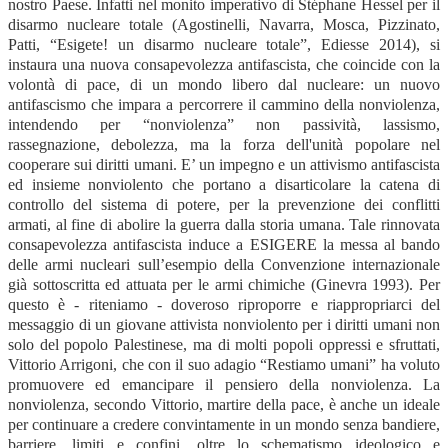
nostro Paese. Infatti nel monito imperativo di Stéphane Hessel per il
disarmo nucleare totale (Agostinelli, Navarra, Mosca, Pizzinato,
Patti, “Esigete! un disarmo nucleare totale”, Ediesse 2014), si
instaura una nuova consapevolezza antifascista, che coincide con la
volontà di pace, di un mondo libero dal nucleare: un nuovo
antifascismo che impara a percorrere il cammino della nonviolenza,
intendendo per “nonviolenza” non passività, lassismo,
rassegnazione, debolezza, ma la forza dell'unità popolare nel
cooperare sui diritti umani. E’ un impegno e un attivismo antifascista
ed insieme nonviolento che portano a disarticolare la catena di
controllo del sistema di potere, per la prevenzione dei conflitti
armati, al fine di abolire la guerra dalla storia umana. Tale rinnovata
consapevolezza antifascista induce a ESIGERE la messa al bando
delle armi nucleari sull’esempio della Convenzione internazionale
già sottoscritta ed attuata per le armi chimiche (Ginevra 1993). Per
questo è - riteniamo - doveroso riproporre e riappropriarci del
messaggio di un giovane attivista nonviolento per i diritti umani non
solo del popolo Palestinese, ma di molti popoli oppressi e sfruttati,
Vittorio Arrigoni, che con il suo adagio “Restiamo umani” ha voluto
promuovere ed emancipare il pensiero della nonviolenza. La
nonviolenza, secondo Vittorio, martire della pace, è anche un ideale
per continuare a credere convintamente in un mondo senza bandiere,
barriere, limiti e confini, oltre lo schematismo ideologico e