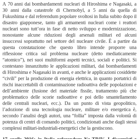
A 70 anni dai bombardamenti nucleari di Hiroshima e Nagasaki, a
30 anni dalla catastrofe di Chernobyl, a 5 anni da quella di
Fukushima e dal referendum popolare svoltosi in Italia subito dopo il
disastro giapponese, tanto gli armamenti nucleari come i reattori
nucleari sono tutt’ora in fase di netto sviluppo e modernizzazione,
nonostante alcune riduzioni degli arsenali militari ed alcuni
insuccessi soprattutto nel settore del nucleare civile. È a partire da
questa constatazione che questo libro intende proporre una
riflessione critica sul problema nucleare (detto mediaticamente
“atomico”), nei suoi multiformi aspetti tecnici, sociali e politici. Si
contestano innanzitutto le applicazioni militari, dai bombardamenti
di Hiroshima e Nagasaki in avanti, e anche le applicazioni cosiddette
“civili” per la produzione di energia elettrica, in quanto portatrici di
rischi inaccettabili di contaminazione radioattiva delle popolazioni e
dell’ambiente (fusione del materiale fissile, trattamento più che
problematico delle scorie radioattive e poi dello smantellamento
delle centrali nucleari, ecc.). Da un punto di vista geopolitico,
l’adozione di una tecnologia nucleare, militare e/o energetica è,
secondo l’analisi degli autori, una “follia” imposta dalla volontà di
potenza di centri di comando politici, condizionati anche dagli stessi
complessi militari-industriali-energetici che la gestiscono.