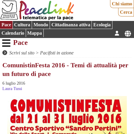
Chi siamo
Cerca
Pace
Cultura
Mondo
Cittadinanza attiva
Ecologia
Calendario
Mappa
Pace
Scrivi sul sito
>
Pacifisti in azione
ComunistinFesta 2016 - Temi di attualità per
un futuro di pace
6 luglio 2016
Laura Tussi