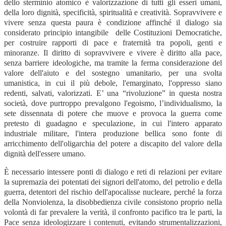
dello sterminio atomico è valorizzazione di tutti gli esseri umani,
della loro dignità, specificità, spiritualità e creatività. Sopravvivere e
vivere senza questa paura è condizione affinché il dialogo sia
considerato principio intangibile delle Costituzioni Democratiche,
per costruire rapporti di pace e fraternità tra popoli, genti e
minoranze. Il diritto di sopravvivere e vivere è diritto alla pace,
senza barriere ideologiche, ma tramite la ferma considerazione del
valore dell'aiuto e del sostegno umanitario, per una svolta
umanistica, in cui il più debole, l'emarginato, l'oppresso siano
redenti, salvati, valorizzati. E’ una “rivoluzione” in questa nostra
società, dove purtroppo prevalgono l'egoismo, l’individualismo, la
sete dissennata di potere che muove e provoca la guerra come
pretesto di guadagno e speculazione, in cui l'intero apparato
industriale militare, l'intera produzione bellica sono fonte di
arricchimento dell'oligarchia del potere a discapito del valore della
dignità dell'essere umano.
È necessario intessere ponti di dialogo e reti di relazioni per evitare
la supremazia dei potentati dei signori dell'atomo, del petrolio e della
guerra, detentori del rischio dell'apocalisse nucleare, perché la forza
della Nonviolenza, la disobbedienza civile consistono proprio nella
volontà di far prevalere la verità, il confronto pacifico tra le parti, la
Pace senza ideologizzare i contenuti, evitando strumentalizzazioni,