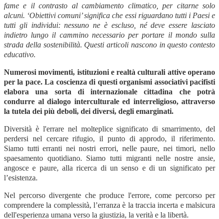
fame e il contrasto al cambiamento climatico, per citarne solo
alcuni. ‘Obiettivi comuni’ significa che essi riguardano tutti i Paesi e
tutti gli individui: nessuno ne è escluso, né deve essere lasciato
indietro lungo il cammino necessario per portare il mondo sulla
strada della sostenibilità. Questi articoli nascono in questo contesto
educativo.
Numerosi movimenti, istituzioni e realtà culturali attive operano
per la pace. La coscienza di questi organismi associativi pacifisti
elabora una sorta di internazionale cittadina che potrà
condurre al dialogo interculturale ed interreligioso, attraverso
la tutela dei più deboli, dei diversi, degli emarginati.
Diversità è l'errare nel molteplice significato di smarrimento, del
perdersi nel cercare rifugio, il punto di approdo, il riferimento.
Siamo tutti erranti nei nostri errori, nelle paure, nei timori, nello
spaesamento quotidiano. Siamo tutti migranti nelle nostre ansie,
angosce e paure, alla ricerca di un senso e di un significato per
l’esistenza.
Nel percorso divergente che produce l'errore, come percorso per
comprendere la complessità, l’erranza è la traccia incerta e malsicura
dell'esperienza umana verso la giustizia, la verità e la libertà.