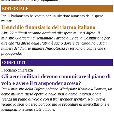
EDITORIALE
Ieri il Parlamento ha votato per un ulteriore aumento delle spese
militari
Il suicidio finanziario del riarmo italiano
Altri 22 miliardi saranno destinati alle spese militari difesa. Il
@peacelink
 - 
6/8/2026 21:35
ministro Giorgetti ha richiamato l'articolo 52 della Costituzione per
Ultimi cento milioni di euro per l’ex Ilva, poi non saranno più 
dire che "la difesa della Patria è sacro dovere del cittadino". Ma i
possibili nuovi aiuti di Stato. Lo ha confermato il ministro Adolfo 
numeri del divario militare Nato/Russia ci servono a capire che è
Urso durante l’incontro al Mimit con le imprese dell’indotto: la 
propaganda.
tranche conclusiva del prestito autorizzato dall’Unione europea 
dovrà essere erogata entro il 9 agosto e restituita dal futuro 
CONFLITTI
acquirente.
Fonte: Studio100
Facciamo chiarezza
#
ILVA
#
UE
Gli aerei militari devono comunicare il piano di
volo e avere il transponder acceso?
@peacelink
 - 
6/8/2026 21:08
Il governatore di Puglia Decaro esce dal vertice al Mimit più 
Per il ministro della Difesa polacco Władysław Kosiniak-Kamysz, un
preoccupato di come era entrato, lamentando l’assenza di certezze 
aereo militare russo operava nello spazio aereo internazionale
sulla procedura di gara e ribadendo la necessità di un ruolo diretto 
"senza un piano di volo e con il transponder spento". Non aveva
dello Stato.
violato lo spazio aereo polacco ma le procedure di intercettazione e
Anche il sindaco di Taranto, Bitetti, chiede un piano industriale 
identificazione sono state attivate.
chiaro, garanzie sulla salute e strumenti di tutela per i lavoratori 