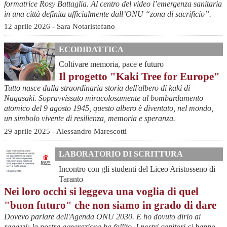
formatrice Rosy Battaglia. Al centro del video l’emergenza sanitaria
in una città definita ufficialmente dall’ONU “zona di sacrificio”.
12 aprile 2026 - Sara Notaristefano
ECODIDATTICA
Coltivare memoria, pace e futuro
Il progetto "Kaki Tree for Europe"
Tutto nasce dalla straordinaria storia dell'albero di kaki di
Nagasaki. Sopravvissuto miracolosamente al bombardamento
atomico del 9 agosto 1945, questo albero è diventato, nel mondo,
un simbolo vivente di resilienza, memoria e speranza.
29 aprile 2025 - Alessandro Marescotti
LABORATORIO DI SCRITTURA
Incontro con gli studenti del Liceo Aristosseno di
Taranto
Nei loro occhi si leggeva una voglia di quel
"buon futuro" che non siamo in grado di dare
Dovevo parlare dell'Agenda ONU 2030. E ho dovuto dirlo ai
ragazzi: la nostra generazione ha fallito. I nostri genitori ci hanno