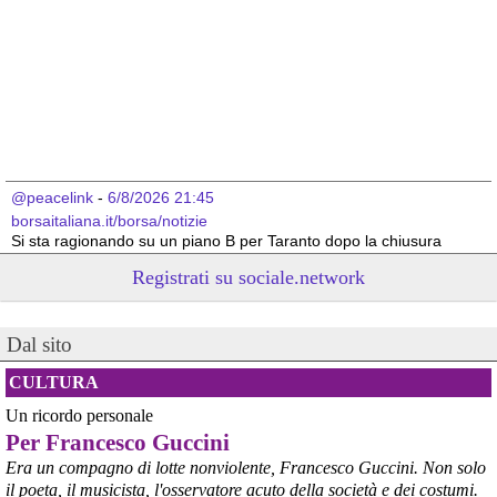
@peacelink
 - 
6/8/2026 21:45
borsaitaliana.it/borsa/notizie
Si sta ragionando su un piano B per Taranto dopo la chiusura 
dell’area a caldo dell’ILVA?
Registrati su sociale.network
#
ILVA
#
Taranto
@peacelink
 - 
6/8/2026 21:41
Dal sito
cronachetarantine.it/index.php
il Governo ha manifestato l’intenzione di predisporre un 
provvedimento straordinario per attenuare le conseguenze 
CULTURA
economiche e sociali della prevista fermata dell’area a caldo e ha 
Un ricordo personale
chiesto alle rappresentanze del territorio di formulare proposte 
Per Francesco Guccini
concrete per definirne i contenuti. Casartigiani valuta positivamente 
questa disponibilità.
Era un compagno di lotte nonviolente, Francesco Guccini. Non solo
#
ILVA
#
Taranto
il poeta, il musicista, l'osservatore acuto della società e dei costumi.