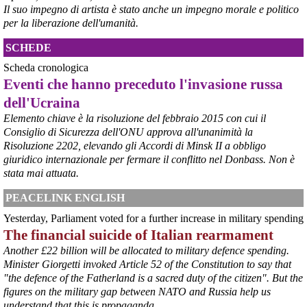
Il suo impegno di artista è stato anche un impegno morale e politico
per la liberazione dell'umanità.
SCHEDE
Scheda cronologica
Eventi che hanno preceduto l'invasione russa
dell'Ucraina
Elemento chiave è la risoluzione del febbraio 2015 con cui il
Consiglio di Sicurezza dell'ONU approva all'unanimità la
Risoluzione 2202, elevando gli Accordi di Minsk II a obbligo
@peacelink
 - 
6/8/2026 21:36
giuridico internazionale per fermare il conflitto nel Donbass. Non è
giornalerossoblu.it/ex-ilva-sc
stata mai attuata.
Nel tavolo convocato al Ministero delle Imprese e del Made in Italy, 
il Governo ha annunciato l’intenzione di predisporre un 
PEACELINK ENGLISH
provvedimento straordinario per attenuare le conseguenze 
Yesterday, Parliament voted for a further increase in military spending
economiche e sociali dello stop dell’area a caldo, invitando le 
rappresentanze del territorio a presentare proposte operative.
The financial suicide of Italian rearmament
#
ILVA
#
Taranto
Another £22 billion will be allocated to military defence spending.
Minister Giorgetti invoked Article 52 of the Constitution to say that
"the defence of the Fatherland is a sacred duty of the citizen". But the
figures on the military gap between NATO and Russia help us
understand that this is propaganda.