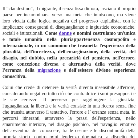
Il “clandestino”, il migrante, il senza fissa dimora, lasciano il proprio
paese per incamminarsi verso una meta che intuiscono, ma viene
loro vietata dalla logica negativa del progresso capitalista, con le
implicanze conseguenti di diseguaglianze e ingiustizie economiche,
sociali e istituzionali.
Come
donne
e uomini costruiamo un'unica
e totale umanità nella pluriappartenenza cosmopolita e
internazionale, in un cammino che trasmetta l'esperienza della
pluralità, dell'incertezza, dell'emarginazione, della verità, del
disagio, nel dubbio, nella precarietà del pensiero, nell'errore,
come concezione diversa e alternativa della verità, dove
l’erranza della
migrazione
e dell’esistere diviene esperienza
conoscitiva.
Colui che crede di detenere la verità diventa insensibile all'errore,
considerando negativo tutto ciò che contraddice i suoi presupposti e
le sue certezze. Il percorso per raggiungere la giustizia,
l'uguaglianza, la libertà e la verità consiste in una ricerca senza fine
che transita attraverso il tentativo, l'errore e l’ erranza senza meta, in
percorsi itineranti, attraverso la prassi dell'esperienza, nello
smarrimento interiore, nel disagio psichico, nel travaglio emotivo
dell'avventura del conoscere, tra le cesure e le discontinuità della
propria storia, contro ogni tendenza dogmatica, a dispetto dei