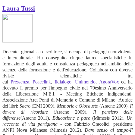
Laura Tussi
Docente, giornalista e scrittrice, si occupa di pedagogia nonviolenta
e interculturale. Ha conseguito cinque lauree specialistiche in
formazione degli adulti e consulenza pedagogica nell'ambito delle
scienze della formazione e dell'educazione. Collabora con diverse
riviste telematiche tra
cui
Pressenza
,
Peacelink
,
Ildialogo
,
Unimondo
,
AgoraVox
ed ha
ricevuto il premio per l'impegno civile nel 70esimo Anniversario
della Liberazione M.E.I. - Meeting Etichette Indipendenti,
Associazione Arci Ponti di Memoria e Comune di Milano. Autrice
dei libri:
Sacro
(EMI 2009),
Memorie e Olocausto
(Aracne 2009),
Il
dovere di ricordare
(Aracne 2009),
Il pensiero delle
differenze
(Aracne 2011),
Educazione e pace
(Mimesis 2012),
Un
racconto di vita partigiana
- con Fabrizio Cracolici, presidente
ANPI Nova Milanese (Mimesis 2012),
Dare senso al tempo-Il