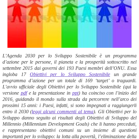
L’Agenda 2030 per lo Sviluppo Sostenibile è un programma
d’azione per le persone, il pianeta e la prosperità sottoscritto nel
settembre 2015 dai governi dei 193 Paesi membri dell’ONU. Essa
ingloba 17
Obiettivi per lo Sviluppo Sostenibile
un grande
programma d’azione per un totale di 169 ‘target’ o traguardi.
L’avvio ufficiale degli Obiettivi per lo Sviluppo Sostenibile (qui la
versione
pdf
e la presentazione in
ppt
) ha coinciso con l’inizio del
2016, guidando il mondo sulla strada da percorrere nell’arco dei
prossimi 15 anni: i Paesi, infatti, si sono impegnati a raggiungerli
entro il 2030 (
leggi alcuni commenti al tema
). Gli Obiettivi per lo
Sviluppo danno seguito ai risultati degli Obiettivi di Sviluppo del
Millennio (Millennium Development Goals) che li hanno preceduti,
e rappresentano obiettivi comuni su un insieme di questioni
importanti per lo sviluppo: la lotta alla povertà, l’eliminazione della