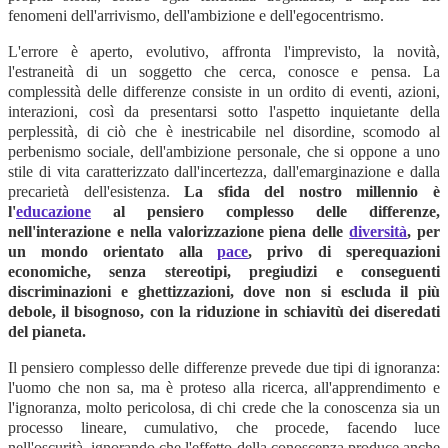
fenomeni dell'arrivismo, dell'ambizione e dell'egocentrismo.
L'errore è aperto, evolutivo, affronta l'imprevisto, la novità,
l'estraneità di un soggetto che cerca, conosce e pensa. La
complessità delle differenze consiste in un ordito di eventi, azioni,
interazioni, così da presentarsi sotto l'aspetto inquietante della
perplessità, di ciò che è inestricabile nel disordine, scomodo al
perbenismo sociale, dell'ambizione personale, che si oppone a uno
stile di vita caratterizzato dall'incertezza, dall'emarginazione e dalla
precarietà dell'esistenza.
La sfida del nostro millennio è
l'
educazione
al pensiero complesso delle differenze,
nell'interazione e nella valorizzazione piena delle
diversità
, per
un mondo orientato alla
pace
, privo di sperequazioni
economiche, senza stereotipi, pregiudizi e conseguenti
discriminazioni e ghettizzazioni, dove non si escluda il più
debole, il bisognoso, con la riduzione in schiavitù dei diseredati
del pianeta.
Il pensiero complesso delle differenze prevede due tipi di ignoranza:
l'uomo che non sa, ma è proteso alla ricerca, all'apprendimento e
l'ignoranza, molto pericolosa, di chi crede che la conoscenza sia un
processo lineare, cumulativo, che procede, facendo luce
nell'oscurità, ignorando che l'effetto della conoscenza produce anche