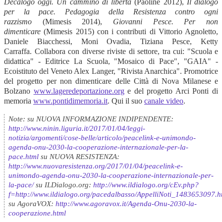
Decalogo oggi. Un cammino di libertà
(Paoline 2012),
Il dialogo
per la pace. Pedagogia della Resistenza contro ogni
razzismo
(Mimesis 2014),
Giovanni Pesce. Per non
dimenticare
(Mimesis 2015) con i contributi di Vittorio Agnoletto,
Daniele Biacchessi, Moni Ovadia, Tiziana Pesce, Ketty
Carraffa. Collabora con diverse riviste di settore, tra cui: "Scuola e
didattica" - Editrice La Scuola, "Mosaico di Pace", "GAIA" -
Ecoistituto del Veneto Alex Langer, "Rivista Anarchica". Promotrice
del progetto per non dimenticare delle Città di Nova Milanese e
Bolzano
www.lageredeportazione.org
e del progetto Arci Ponti di
memoria
www.pontidimemoria.it
. Qui il suo
canale video
.
Note: su NUOVA INFORMAZIONE INDIPENDENTE:
http://www.ninin.liguria.it/2017/01/04/leggi-
notizia/argomenti/cose-belle/articolo/peacelink-e-unimondo-
agenda-onu-2030-la-cooperazione-internazionale-per-la-
pace.html
su NUOVA RESISTENZA:
http://www.nuovaresistenza.org/2017/01/04/peacelink-e-
unimondo-agenda-onu-2030-la-cooperazione-internazionale-per-
la-pace/
su ILDialogo.org:
http://www.ildialogo.org/cEv.php?
f=http://www.ildialogo.org/pacedalbasso/AppelliNoti_1483653097.h
su AgoraVOX:
http://www.agoravox.it/Agenda-Onu-2030-la-
cooperazione.html