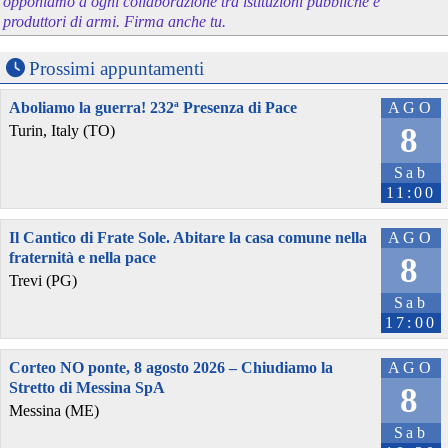
opponiamo a ogni collaborazione tra istituzioni pubbliche e
produttori di armi. Firma anche tu.
Prossimi appuntamenti
Aboliamo la guerra! 232ª Presenza di Pace
AGO
8
Turin, Italy (TO)
Sab
11:00
Il Cantico di Frate Sole. Abitare la casa comune nella
AGO
fraternità e nella pace
8
Trevi (PG)
Sab
17:00
Corteo NO ponte, 8 agosto 2026 – Chiudiamo la
AGO
Stretto di Messina SpA
8
Messina (ME)
Sab