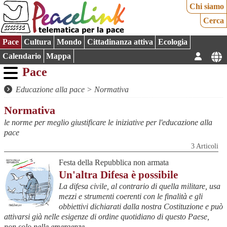
Chi siamo
Cerca
Pace
Cultura
Mondo
Cittadinanza attiva
Ecologia
Calendario
Mappa
Pace
Educazione alla pace
>
Normativa
Normativa
le norme per meglio giustificare le iniziative per l'educazione alla
pace
3 Articoli
Festa della Repubblica non armata
Un'altra Difesa è possibile
La difesa civile, al contrario di quella militare, usa
mezzi e strumenti coerenti con le finalità e gli
obbiettivi dichiarati dalla nostra Costituzione e può
attivarsi già nelle esigenze di ordine quotidiano di questo Paese,
non solo nelle emergenze.