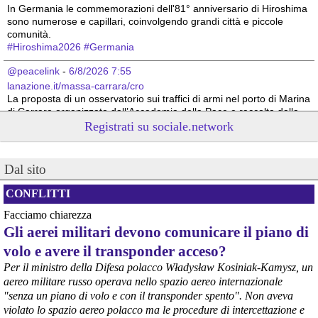
In Germania le commemorazioni dell'81° anniversario di Hiroshima 
sono numerose e capillari, coinvolgendo grandi città e piccole 
comunità. 
#
Hiroshima2026
#
Germania
@peacelink
 - 
6/8/2026 7:55
lanazione.it/massa-carrara/cro
La proposta di un osservatorio sui traffici di armi nel porto di Marina 
di Carrara organizzato dall’Accademia della Pace e raccolta dalla 
sindaca Serena Arrighi.
Registrati su sociale.network
Linda Maggiori, nel ricostruire l’inchiesta che ha fatto per 
AltrEconomia sull’attività di carico e scarico di armi in diversi porti 
tra cui quello di Marina di Carrara, ha sottolineato la resistenza da 
Dal sito
parte delle istituzioni competenti a fornire le informazioni 
indispensabili.
CONFLITTI
#
armi
#
disarmo
#
pcknews
#
pace
Facciamo chiarezza
Gli aerei militari devono comunicare il piano di
volo e avere il transponder acceso?
Per il ministro della Difesa polacco Władysław Kosiniak-Kamysz, un
aereo militare russo operava nello spazio aereo internazionale
"senza un piano di volo e con il transponder spento". Non aveva
violato lo spazio aereo polacco ma le procedure di intercettazione e