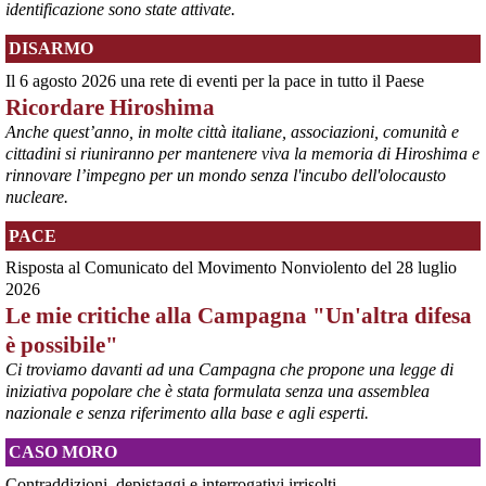
identificazione sono state attivate.
DISARMO
Il 6 agosto 2026 una rete di eventi per la pace in tutto il Paese
@peacelink
 - 
6/8/2026 7:50
Ricordare Hiroshima
retepacedisarmo.org/2026/missi
Il Parlamento è stato tenuto praticamente all’oscuro del 
Anche quest’anno, in molte città italiane, associazioni, comunità e
dispiegamento di uomini e mezzi verso il regno saudita e in un 
cittadini si riuniranno per mantenere viva la memoria di Hiroshima e
contesto di conflitto aperto nella regione.
rinnovare l’impegno per un mondo senza l'incubo dell'olocausto
#
disarmo
#
noguerra
#
pcknews
nucleare.
PACE
Risposta al Comunicato del Movimento Nonviolento del 28 luglio
2026
Le mie critiche alla Campagna "Un'altra difesa
è possibile"
Ci troviamo davanti ad una Campagna che propone una legge di
iniziativa popolare che è stata formulata senza una assemblea
nazionale e senza riferimento alla base e agli esperti.
@peacelink
 - 
6/8/2026 5:38
CASO MORO
ilmanifesto.it/guerra-a-debito
Ieri il parlamento ha approvato le risoluzioni della maggioranza che 
Contraddizioni, depistaggi e interrogativi irrisolti