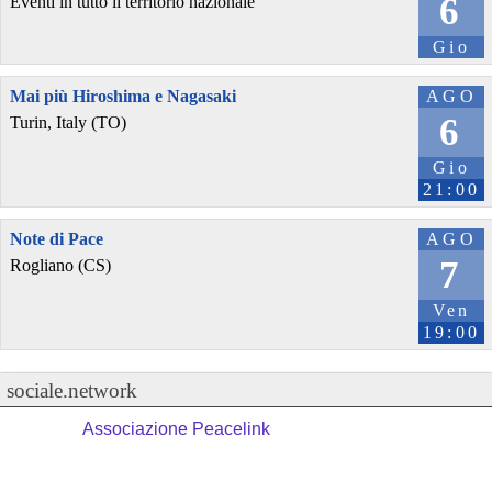
6
Eventi in tutto il territorio nazionale
Gio
Mai più Hiroshima e Nagasaki
AGO
6
Turin, Italy (TO)
Gio
21:00
Note di Pace
AGO
7
Rogliano (CS)
Ven
19:00
sociale.network
Associazione Peacelink