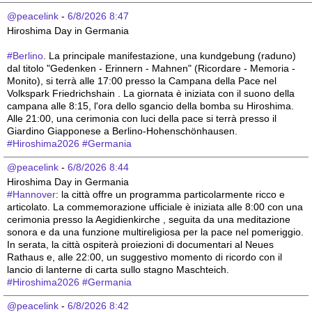
@peacelink
 - 
6/8/2026 8:47
Hiroshima Day in Germania 
#
Berlino
. La principale manifestazione, una kundgebung (raduno) 
dal titolo "Gedenken - Erinnern - Mahnen" (Ricordare - Memoria - 
Monito), si terrà alle 17:00 presso la Campana della Pace nel 
Volkspark Friedrichshain . La giornata è iniziata con il suono della 
campana alle 8:15, l'ora dello sgancio della bomba su Hiroshima. 
Alle 21:00, una cerimonia con luci della pace si terrà presso il 
Giardino Giapponese a Berlino-Hohenschönhausen.
#
Hiroshima2026
#
Germania
@peacelink
 - 
6/8/2026 8:44
Hiroshima Day in Germania 
#
Hannover
: la città offre un programma particolarmente ricco e 
articolato. La commemorazione ufficiale è iniziata alle 8:00 con una 
cerimonia presso la Aegidienkirche , seguita da una meditazione 
sonora e da una funzione multireligiosa per la pace nel pomeriggio. 
In serata, la città ospiterà proiezioni di documentari al Neues 
Rathaus e, alle 22:00, un suggestivo momento di ricordo con il 
lancio di lanterne di carta sullo stagno Maschteich.
#
Hiroshima2026
#
Germania
@peacelink
 - 
6/8/2026 8:42