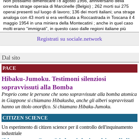
Non possiamo dimenticare l’8 agosto 1956, anniversario della 
orrenda strage operaia di Marcinelle (Belgio) ; 262 morti sui 275 
operai presenti sul luogo di lavoro; 136 dei morti italiani; una strage 
analoga con 43 morti si era verificata a Roccastrada in Toscana il 4 
maggio 1954 in una miniera della Montecatini ; anche in quel caso 
molti erano “immigrati”, in questo caso dalle regioni italiane più 
povere.
Registrati su sociale.network
Vito Totire, portavoce RETE NAZIONALE LAVORO SICURO
#
migranti
#
lavoratori
#
Marcinelle
Dal sito
PACE
Hibaku-Jumoku. Testimoni silenziosi
sopravvissuti alla Bomba
Proprio come le persone che sono sopravvissute alla bomba atomica
in Giappone si chiamano Hibakusha, anche gli alberi sopravvissuti
hanno un titolo onorifico. Si chiamano Hibaku-Jumoku.
CITIZEN SCIENCE
@peacelink
 - 
6/8/2026 21:53
askanews.it/2026/08/05/ex-ilva
Un esperimento di citizen science per il controllo dell'inquinamento
“Dal confronto con tutti gli attori e dai contributi raccolti il Governo 
industriale
elaborerà, come concordato a Palazzo Chigi, un piano straordinario 