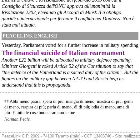
Consiglio di Sicurezza dell'ONU approva all'unanimità la
@peacelink
 - 
6/8/2026 21:45
Risoluzione 2202, elevando gli Accordi di Minsk II a obbligo
borsaitaliana.it/borsa/notizie
giuridico internazionale per fermare il conflitto nel Donbass. Non è
Si sta ragionando su un piano B per Taranto dopo la chiusura 
dell’area a caldo dell’ILVA?
stata mai attuata.
#
ILVA
#
Taranto
PEACELINK ENGLISH
@peacelink
 - 
6/8/2026 21:41
Yesterday, Parliament voted for a further increase in military spending
cronachetarantine.it/index.php
The financial suicide of Italian rearmament
il Governo ha manifestato l’intenzione di predisporre un 
provvedimento straordinario per attenuare le conseguenze 
Another £22 billion will be allocated to military defence spending.
economiche e sociali della prevista fermata dell’area a caldo e ha 
Minister Giorgetti invoked Article 52 of the Constitution to say that
chiesto alle rappresentanze del territorio di formulare proposte 
"the defence of the Fatherland is a sacred duty of the citizen". But the
concrete per definirne i contenuti. Casartigiani valuta positivamente 
figures on the military gap between NATO and Russia help us
questa disponibilità.
understand that this is propaganda.
#
ILVA
#
Taranto
Abbi meno paura, spera di più; mangia di meno, mastica di più; gemi
di meno, respira di più; parla di meno, dì di più; odia di meno, ama di
più. E tutte le cose buone saranno le tue.
Norman Peale.
PeaceLink C.P. 2009 - 74100 Taranto (Italy) - CCP 13403746 - Sito realizzat