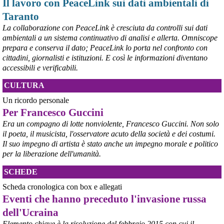
Il lavoro con PeaceLink sui dati ambientali di
per Taranto”, avrebbe detto il ministro Urso.
Taranto
#
Taranto
#
ILVA
La collaborazione con PeaceLink è cresciuta da controlli sui dati
@peacelink
 - 
6/8/2026 21:50
ambientali a un sistema continuativo di analisi e allerta. Omniscope
corriereditaranto.it/2026/08/0
prepara e conserva il dato; PeaceLink lo porta nel confronto con
Aprendo i lavori, il ministro Urso ha sottolineato come il Governo 
cittadini, giornalisti e istituzioni. E così le informazioni diventano
debba necessariamente prendere atto della decisione della Corte 
accessibili e verificabili.
d’Appello di Milano, ricordando che il provvedimento è già stato 
inserito nella data room della procedura di vendita. “Alla luce del 
CULTURA
nuovo scenario – ha spiegato – Jindal ha presentato una proposta 
aggiornata sull’intero perimetro aziendale che tiene conto della 
Un ricordo personale
chiusura dell’area a caldo e che i commissari stanno valutando”.
Per Francesco Guccini
#
ILVA
#
Taranto
Era un compagno di lotte nonviolente, Francesco Guccini. Non solo
il poeta, il musicista, l'osservatore acuto della società e dei costumi.
Il suo impegno di artista è stato anche un impegno morale e politico
per la liberazione dell'umanità.
SCHEDE
Scheda cronologica con box e allegati
Eventi che hanno preceduto l'invasione russa
dell'Ucraina
Elemento chiave è la risoluzione del febbraio 2015 con cui il