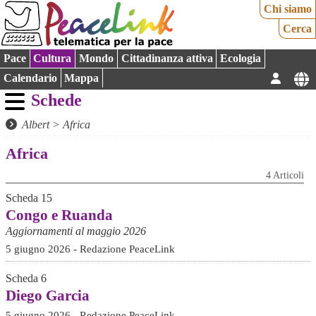
Chi siamo
Cerca
Pace
Cultura
Mondo
Cittadinanza attiva
Ecologia
Calendario
Mappa
Schede
Albert
>
Africa
Africa
4 Articoli
Scheda 15
Congo e Ruanda
Aggiornamenti al maggio 2026
5 giugno 2026 - Redazione PeaceLink
Scheda 6
Diego Garcia
5 giugno 2026 - Redazione PeaceLink