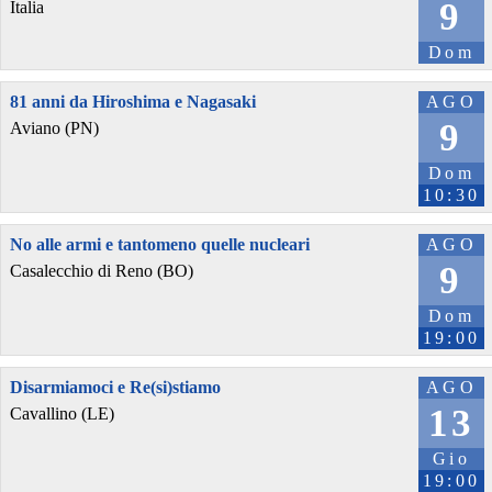
9
Italia
Dom
81 anni da Hiroshima e Nagasaki
AGO
9
Aviano (PN)
Dom
10:30
No alle armi e tantomeno quelle nucleari
AGO
9
Casalecchio di Reno (BO)
Dom
19:00
Disarmiamoci e Re(si)stiamo
AGO
13
Cavallino (LE)
Gio
19:00