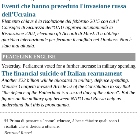
Eventi che hanno preceduto l'invasione russa
dell'Ucraina
Elemento chiave è la risoluzione del febbraio 2015 con cui il
Consiglio di Sicurezza dell'ONU approva all'unanimità la
@peacelink
 - 
6/8/2026 21:45
Risoluzione 2202, elevando gli Accordi di Minsk II a obbligo
borsaitaliana.it/borsa/notizie
giuridico internazionale per fermare il conflitto nel Donbass. Non è
Si sta ragionando su un piano B per Taranto dopo la chiusura 
dell’area a caldo dell’ILVA?
stata mai attuata.
#
ILVA
#
Taranto
PEACELINK ENGLISH
@peacelink
 - 
6/8/2026 21:41
Yesterday, Parliament voted for a further increase in military spending
cronachetarantine.it/index.php
The financial suicide of Italian rearmament
il Governo ha manifestato l’intenzione di predisporre un 
provvedimento straordinario per attenuare le conseguenze 
Another £22 billion will be allocated to military defence spending.
economiche e sociali della prevista fermata dell’area a caldo e ha 
Minister Giorgetti invoked Article 52 of the Constitution to say that
chiesto alle rappresentanze del territorio di formulare proposte 
"the defence of the Fatherland is a sacred duty of the citizen". But the
concrete per definirne i contenuti. Casartigiani valuta positivamente 
figures on the military gap between NATO and Russia help us
questa disponibilità.
understand that this is propaganda.
#
ILVA
#
Taranto
Prima di pensare a "come" educare, è bene chiarire quali sono i
risultati che si desidera ottenere.
Bertrand Russel