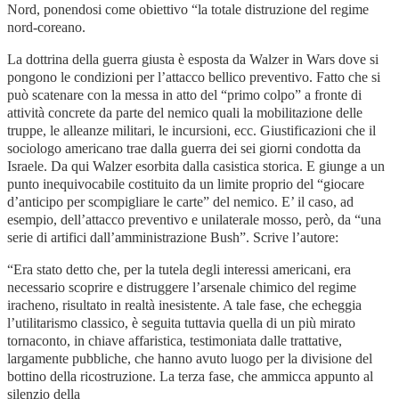
Nord, ponendosi come obiettivo “la totale distruzione del regime
nord-coreano.
La dottrina della guerra giusta è esposta da Walzer in Wars dove si
pongono le condizioni per l’attacco bellico preventivo. Fatto che si
può scatenare con la messa in atto del “primo colpo” a fronte di
attività concrete da parte del nemico quali la mobilitazione delle
truppe, le alleanze militari, le incursioni, ecc. Giustificazioni che il
sociologo americano trae dalla guerra dei sei giorni condotta da
Israele. Da qui Walzer esorbita dalla casistica storica. E giunge a un
punto inequivocabile costituito da un limite proprio del “giocare
d’anticipo per scompigliare le carte” del nemico. E’ il caso, ad
esempio, dell’attacco preventivo e unilaterale mosso, però, da “una
serie di artifici dall’amministrazione Bush”. Scrive l’autore:
“Era stato detto che, per la tutela degli interessi americani, era
necessario scoprire e distruggere l’arsenale chimico del regime
iracheno, risultato in realtà inesistente. A tale fase, che echeggia
l’utilitarismo classico, è seguita tuttavia quella di un più mirato
tornaconto, in chiave affaristica, testimoniata dalle trattative,
largamente pubbliche, che hanno avuto luogo per la divisione del
bottino della ricostruzione. La terza fase, che ammicca appunto al
silenzio della