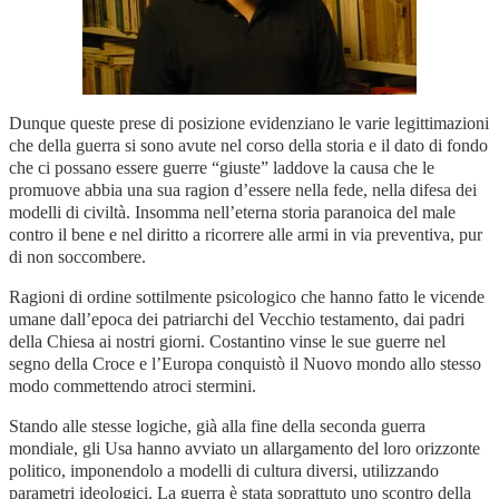
Dunque queste prese di posizione evidenziano le varie legittimazioni
che della guerra si sono avute nel corso della storia e il dato di fondo
che ci possano essere guerre “giuste” laddove la causa che le
promuove abbia una sua ragion d’essere nella fede, nella difesa dei
modelli di civiltà. Insomma nell’eterna storia paranoica del male
contro il bene e nel diritto a ricorrere alle armi in via preventiva, pur
di non soccombere.
Ragioni di ordine sottilmente psicologico che hanno fatto le vicende
umane dall’epoca dei patriarchi del Vecchio testamento, dai padri
della Chiesa ai nostri giorni. Costantino vinse le sue guerre nel
segno della Croce e l’Europa conquistò il Nuovo mondo allo stesso
modo commettendo atroci stermini.
Stando alle stesse logiche, già alla fine della seconda guerra
mondiale, gli Usa hanno avviato un allargamento del loro orizzonte
politico, imponendolo a modelli di cultura diversi, utilizzando
parametri ideologici. La guerra è stata soprattuto uno scontro della