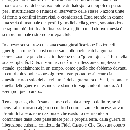
mondo a causa dello scarso potere di dialogo tra i popoli e spesso
per l’insufficienza o i ritardi di intervento delle stesse Nazioni unite
di fronte a conflitti imprevisti, o cronicizzati. Essa prende in esame
una sorta di manuale dei profili giuridici della guerra, smontandone
le ragioni più dottrinarie finalizzate a legittimarla laddove questa è
sempre un male estremo e irreparabile.
In questo senso trova una sua esatta giustificazione l’azione di
guerriglia come “risposta necessaria alle logiche della guerra
convenzionale più che alla tradizione della “guerra giusta”. Pur nella
sua semplicità, Ruta, insomma, ci dà una riflessione complessa e
attuale, specialmente in un tempo, come quello che abbiamo davanti,
in cui rivoluzioni e sconvolgimenti vari pongono al centro la
questione non solo della legittimità della guerra tra di Stati, ma anche
quella delle guerre intestine che stanno travagliando il mondo. Ad
esempio quello arabo.
Tema, questo, che l’esame storico ci aiuta a meglio definire, se si
pensa al terrorismo algerino contro la dominazione francese, ai vari
Fronti di Liberazione nazionale che esistono nel mondo, a
cominciare dalla lotta palestinese per la propria terra, dalla guerra di
liberazione cubana, condotta da Fidel Castro e Che Guevara contro