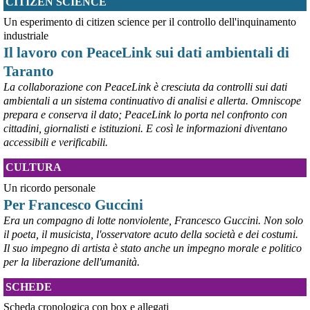
CITIZEN SCIENCE
@peacelink
 - 
6/8/2026 21:53
askanews.it/2026/08/05/ex-ilva
Un esperimento di citizen science per il controllo dell'inquinamento
“Dal confronto con tutti gli attori e dai contributi raccolti il Governo 
industriale
elaborerà, come concordato a Palazzo Chigi, un piano straordinario 
Il lavoro con PeaceLink sui dati ambientali di
per Taranto”, avrebbe detto il ministro Urso.
Taranto
#
Taranto
#
ILVA
La collaborazione con PeaceLink è cresciuta da controlli sui dati
@peacelink
 - 
6/8/2026 21:50
ambientali a un sistema continuativo di analisi e allerta. Omniscope
corriereditaranto.it/2026/08/0
prepara e conserva il dato; PeaceLink lo porta nel confronto con
Aprendo i lavori, il ministro Urso ha sottolineato come il Governo 
cittadini, giornalisti e istituzioni. E così le informazioni diventano
debba necessariamente prendere atto della decisione della Corte 
accessibili e verificabili.
d’Appello di Milano, ricordando che il provvedimento è già stato 
inserito nella data room della procedura di vendita. “Alla luce del 
CULTURA
nuovo scenario – ha spiegato – Jindal ha presentato una proposta 
aggiornata sull’intero perimetro aziendale che tiene conto della 
Un ricordo personale
chiusura dell’area a caldo e che i commissari stanno valutando”.
Per Francesco Guccini
#
ILVA
#
Taranto
Era un compagno di lotte nonviolente, Francesco Guccini. Non solo
il poeta, il musicista, l'osservatore acuto della società e dei costumi.
Il suo impegno di artista è stato anche un impegno morale e politico
per la liberazione dell'umanità.
SCHEDE
Scheda cronologica con box e allegati