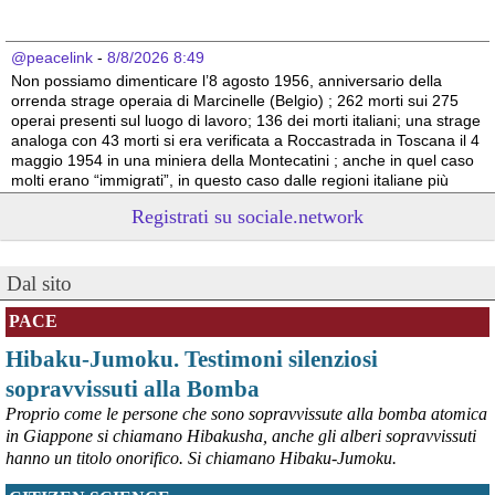
@peacelink
 - 
8/8/2026 8:49
Non possiamo dimenticare l’8 agosto 1956, anniversario della 
orrenda strage operaia di Marcinelle (Belgio) ; 262 morti sui 275 
operai presenti sul luogo di lavoro; 136 dei morti italiani; una strage 
analoga con 43 morti si era verificata a Roccastrada in Toscana il 4 
maggio 1954 in una miniera della Montecatini ; anche in quel caso 
molti erano “immigrati”, in questo caso dalle regioni italiane più 
povere.
Registrati su sociale.network
Vito Totire, portavoce RETE NAZIONALE LAVORO SICURO
#
migranti
#
lavoratori
#
Marcinelle
Dal sito
PACE
Hibaku-Jumoku. Testimoni silenziosi
sopravvissuti alla Bomba
Proprio come le persone che sono sopravvissute alla bomba atomica
in Giappone si chiamano Hibakusha, anche gli alberi sopravvissuti
hanno un titolo onorifico. Si chiamano Hibaku-Jumoku.