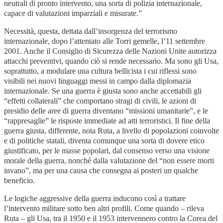
neutrali di pronto intervento, una sorta di polizia internazionale,
capace di valutazioni imparziali e misurate.”
Necessità, questa, dettata dall’insorgenza del terrorismo
internazionale, dopo l’attentato alle Torri gemelle, l’11 settembre
2001. Anche il Consiglio di Sicurezza delle Nazioni Unite autorizza
attacchi preventivi, quando ciò si rende necessario. Ma sono gli Usa,
soprattutto, a modulare una cultura bellicista i cui riflessi sono
visibili nei nuovi linguaggi messi in campo dalla diplomazia
internazionale. Se una guerra è giusta sono anche accettabili gli
“effetti collaterali” che comportano stragi di civili, le azioni di
presidio delle aree di guerra diventano “missioni umanitarie”, e le
“rappresaglie” le risposte immediate ad atti terroristici. Il fine della
guerra giusta, differente, nota Ruta, a livello di popolazioni coinvolte
e di politiche statali, diventa comunque una sorta di dovere etico
giustificato, per le masse popolari, dal consenso verso una visione
morale della guerra, nonché dalla valutazione del “non essere morti
invano”, ma per una causa che consegna ai posteri un qualche
beneficio.
Le logiche aggressive della guerra inducono così a trattare
l’intervento militare sotto ben altri profili. Come quando – rileva
Ruta – gli Usa, tra il 1950 e il 1953 intervennero contro la Corea del