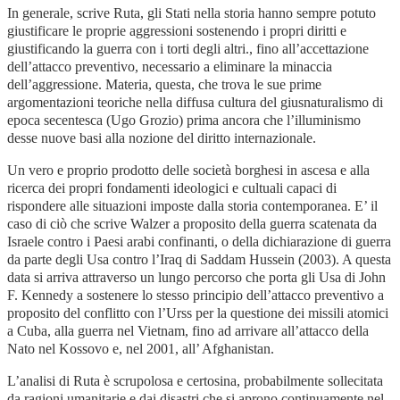
In generale, scrive Ruta, gli Stati nella storia hanno sempre potuto
giustificare le proprie aggressioni sostenendo i propri diritti e
giustificando la guerra con i torti degli altri., fino all’accettazione
dell’attacco preventivo, necessario a eliminare la minaccia
dell’aggressione. Materia, questa, che trova le sue prime
argomentazioni teoriche nella diffusa cultura del giusnaturalismo di
epoca secentesca (Ugo Grozio) prima ancora che l’illuminismo
desse nuove basi alla nozione del diritto internazionale.
Un vero e proprio prodotto delle società borghesi in ascesa e alla
ricerca dei propri fondamenti ideologici e cultuali capaci di
rispondere alle situazioni imposte dalla storia contemporanea. E’ il
caso di ciò che scrive Walzer a proposito della guerra scatenata da
Israele contro i Paesi arabi confinanti, o della dichiarazione di guerra
da parte degli Usa contro l’Iraq di Saddam Hussein (2003). A questa
data si arriva attraverso un lungo percorso che porta gli Usa di John
F. Kennedy a sostenere lo stesso principio dell’attacco preventivo a
proposito del conflitto con l’Urss per la questione dei missili atomici
a Cuba, alla guerra nel Vietnam, fino ad arrivare all’attacco della
Nato nel Kossovo e, nel 2001, all’ Afghanistan.
L’analisi di Ruta è scrupolosa e certosina, probabilmente sollecitata
da ragioni umanitarie e dai disastri che si aprono continuamente nel