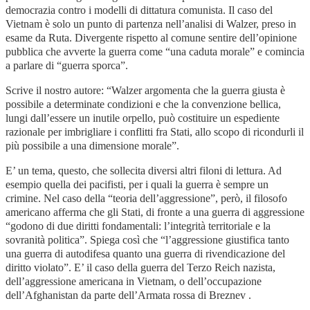
democrazia contro i modelli di dittatura comunista. Il caso del
Vietnam è solo un punto di partenza nell’analisi di Walzer, preso in
esame da Ruta. Divergente rispetto al comune sentire dell’opinione
pubblica che avverte la guerra come “una caduta morale” e comincia
a parlare di “guerra sporca”.
Scrive il nostro autore: “Walzer argomenta che la guerra giusta è
possibile a determinate condizioni e che la convenzione bellica,
lungi dall’essere un inutile orpello, può costituire un espediente
razionale per imbrigliare i conflitti fra Stati, allo scopo di ricondurli il
più possibile a una dimensione morale”.
E’ un tema, questo, che sollecita diversi altri filoni di lettura. Ad
esempio quella dei pacifisti, per i quali la guerra è sempre un
crimine. Nel caso della “teoria dell’aggressione”, però, il filosofo
americano afferma che gli Stati, di fronte a una guerra di aggressione
“godono di due diritti fondamentali: l’integrità territoriale e la
sovranità politica”. Spiega così che “l’aggressione giustifica tanto
una guerra di autodifesa quanto una guerra di rivendicazione del
diritto violato”. E’ il caso della guerra del Terzo Reich nazista,
dell’aggressione americana in Vietnam, o dell’occupazione
dell’Afghanistan da parte dell’Armata rossa di Breznev .