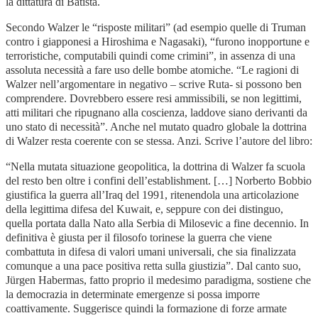
la dittatura di Batista.
Secondo Walzer le “risposte militari” (ad esempio quelle di Truman
contro i giapponesi a Hiroshima e Nagasaki), “furono inopportune e
terroristiche, computabili quindi come crimini”, in assenza di una
assoluta necessità a fare uso delle bombe atomiche. “Le ragioni di
Walzer nell’argomentare in negativo – scrive Ruta- si possono ben
comprendere. Dovrebbero essere resi ammissibili, se non legittimi,
atti militari che ripugnano alla coscienza, laddove siano derivanti da
uno stato di necessità”. Anche nel mutato quadro globale la dottrina
di Walzer resta coerente con se stessa. Anzi. Scrive l’autore del libro:
“Nella mutata situazione geopolitica, la dottrina di Walzer fa scuola
del resto ben oltre i confini dell’establishment. […] Norberto Bobbio
giustifica la guerra all’Iraq del 1991, ritenendola una articolazione
della legittima difesa del Kuwait, e, seppure con dei distinguo,
quella portata dalla Nato alla Serbia di Milosevic a fine decennio. In
definitiva è giusta per il filosofo torinese la guerra che viene
combattuta in difesa di valori umani universali, che sia finalizzata
comunque a una pace positiva retta sulla giustizia”. Dal canto suo,
Jürgen Habermas, fatto proprio il medesimo paradigma, sostiene che
la democrazia in determinate emergenze si possa imporre
coattivamente. Suggerisce quindi la formazione di forze armate