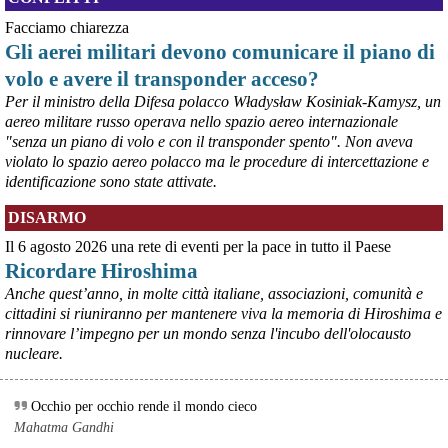
Facciamo chiarezza
Gli aerei militari devono comunicare il piano di
volo e avere il transponder acceso?
Per il ministro della Difesa polacco Władysław Kosiniak-Kamysz, un
aereo militare russo operava nello spazio aereo internazionale
"senza un piano di volo e con il transponder spento". Non aveva
violato lo spazio aereo polacco ma le procedure di intercettazione e
identificazione sono state attivate.
@peacelink
 - 
6/8/2026 21:35
DISARMO
Ultimi cento milioni di euro per l’ex Ilva, poi non saranno più 
possibili nuovi aiuti di Stato. Lo ha confermato il ministro Adolfo 
Il 6 agosto 2026 una rete di eventi per la pace in tutto il Paese
Urso durante l’incontro al Mimit con le imprese dell’indotto: la 
Ricordare Hiroshima
tranche conclusiva del prestito autorizzato dall’Unione europea 
dovrà essere erogata entro il 9 agosto e restituita dal futuro 
Anche quest’anno, in molte città italiane, associazioni, comunità e
acquirente.
cittadini si riuniranno per mantenere viva la memoria di Hiroshima e
Fonte: Studio100
rinnovare l’impegno per un mondo senza l'incubo dell'olocausto
#
ILVA
#
UE
nucleare.
@peacelink
 - 
6/8/2026 21:08
Il governatore di Puglia Decaro esce dal vertice al Mimit più 
Occhio per occhio rende il mondo cieco
preoccupato di come era entrato, lamentando l’assenza di certezze 
Mahatma Gandhi
sulla procedura di gara e ribadendo la necessità di un ruolo diretto 