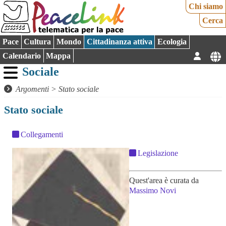
Chi siamo
Cerca
Pace
Cultura
Mondo
Cittadinanza attiva
Ecologia
Calendario
Mappa
Sociale
Argomenti
>
Stato sociale
Stato sociale
Collegamenti
Legislazione
Quest'area è curata da
Massimo Novi