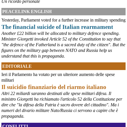
concrete per definirne i contenuti. Casartigiani valuta positivamente 
Un ricordo personale
questa disponibilità.
#
ILVA
#
Taranto
PEACELINK ENGLISH
Yesterday, Parliament voted for a further increase in military spending
The financial suicide of Italian rearmament
Another £22 billion will be allocated to military defence spending.
Minister Giorgetti invoked Article 52 of the Constitution to say that
"the defence of the Fatherland is a sacred duty of the citizen". But the
figures on the military gap between NATO and Russia help us
understand that this is propaganda.
EDITORIALE
Ieri il Parlamento ha votato per un ulteriore aumento delle spese
@peacelink
 - 
6/8/2026 21:36
militari
giornalerossoblu.it/ex-ilva-sc
Il suicidio finanziario del riarmo italiano
Nel tavolo convocato al Ministero delle Imprese e del Made in Italy, 
Altri 22 miliardi saranno destinati alle spese militari difesa. Il
il Governo ha annunciato l’intenzione di predisporre un 
ministro Giorgetti ha richiamato l'articolo 52 della Costituzione per
provvedimento straordinario per attenuare le conseguenze 
dire che "la difesa della Patria è sacro dovere del cittadino". Ma i
economiche e sociali dello stop dell’area a caldo, invitando le 
rappresentanze del territorio a presentare proposte operative.
numeri del divario militare Nato/Russia ci servono a capire che è
#
ILVA
#
Taranto
propaganda.
CONFLITTI