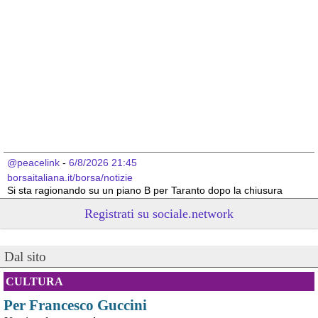
@peacelink
 - 
6/8/2026 21:45
borsaitaliana.it/borsa/notizie
Si sta ragionando su un piano B per Taranto dopo la chiusura 
dell’area a caldo dell’ILVA?
Registrati su sociale.network
#
ILVA
#
Taranto
@peacelink
 - 
6/8/2026 21:41
Dal sito
cronachetarantine.it/index.php
il Governo ha manifestato l’intenzione di predisporre un 
provvedimento straordinario per attenuare le conseguenze 
CULTURA
economiche e sociali della prevista fermata dell’area a caldo e ha 
Per Francesco Guccini
chiesto alle rappresentanze del territorio di formulare proposte 