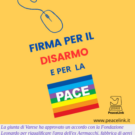
La giunta di Varese ha approvato un accordo con la Fondazione
Leonardo per riqualificare l'area dell'ex Aermacchi, fabbrica di aerei