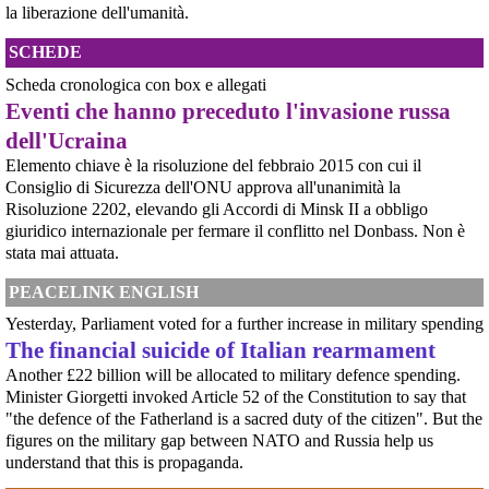
Rapporto ONU documenta l'uso diffuso e brutale della violenza sessuale in
la liberazione dell'umanità.
Sudan23 giugno 2026GINEVRA – Un rapporto dell'Ufficio dei Diritti Umani
delle Nazioni Unite pubblicato martedì mette a nudo la brutalità e l'entità
SCHEDE
della violenza sessuale legata al confl
[News] Accordo di cooperazione militare fra l'Italia e gli Emirati Arabi
Scheda cronologica con box e allegati
Uniti. Ecco i nomi dei senatori che non hanno citato il genocidio del Sudan,
Eventi che hanno preceduto l'invasione russa
in cui sono coinvolti gli Emirati Arabi Uniti
dell'Ucraina
E' stato approvato - prima con il voto della Camera e poi con quello del
Senato - l'accordo di cooperazione militare fra l'Italia e gli Emirati Arabi
Elemento chiave è la risoluzione del febbraio 2015 con cui il
Uniti, il cui coinvolgimento nel genocidio del Sudan è oggetto di indagine da
Consiglio di Sicurezza dell'ONU approva all'unanimità la
parte dell'ONU (vedere appendice).Ciò che emer
[News] Caccia di sesta generazione GCAP, c'è una finestra di opportunità per
Risoluzione 2202, elevando gli Accordi di Minsk II a obbligo
fermarlo
giuridico internazionale per fermare il conflitto nel Donbass. Non è
Ecco le scadenze e i punti deboli del programma militare GCAPA pochi
stata mai attuata.
giorni da una scadenza cruciale per il programma GCAP (Global Combat Air
Programme), il costosissimo caccia di sesta generazione promosso da
PEACELINK ENGLISH
Italia, Regno Unito e Giappone, si apre una finestra di opportunità per il
movimento
Yesterday, Parliament voted for a further increase in military spending
[News] Armi nucleari ad Aviano, cosa ha deciso oggi il GIP
The financial suicide of Italian rearmament
Il Giudice per le Indagini Preliminari del Tribunale di Pordenone ha deciso di
riservarsi sulla richiesta di opposizione all’archiviazione presentata da un
Another £22 billion will be allocated to military defence spending.
gruppo di cittadini e associazioni riguardo alla presenza di armi nucleari
Minister Giorgetti invoked Article 52 of the Constitution to say that
statunitensi nella base USAF di Aviano. L’attesa decisi
"the defence of the Fatherland is a sacred duty of the citizen". But the
[News] Parte in Finlandia la manifestazione contro il riarmo europeo
figures on the military gap between NATO and Russia help us
Helsinki, mobilitazione contro il riarmo europeo: “Welfare, not warfare”Anche
in Finlandia, oggi 14 giugno 2026, cittadini e organizzazioni pacifiste stanno
understand that this is propaganda.
scendendo in piazza contro il riarmo, in collegamento con le proteste in