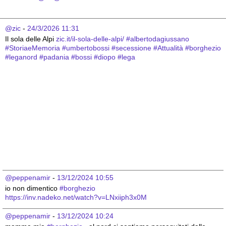
@zic
 - 
24/3/2026 11:31
Il sola delle Alpi 
zic.it/il-sola-delle-alpi/
#
albertodagiussano
#
StoriaeMemoria
#
umbertobossi
#
secessione
#
Attualità
#
borghezio
#
leganord
#
padania
#
bossi
#
diopo
#
lega
@peppenamir
 - 
13/12/2024 10:55
io non dimentico 
#borghezio
https://inv.nadeko.net/watch?v=LNxiiph3x0M
@peppenamir
 - 
13/12/2024 10:24