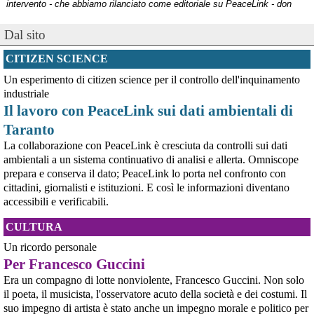
intervento - che abbiamo rilanciato come editoriale su PeaceLink - don
Tonio Dell'Olio affronta il tema con la consueta lucidità: la violenza non ha
[news] ILVA, ora la salute viene prima
Dal sito
PeaceLink: “Una vittoria storica dei cittadini, ora la salute viene prima”
L’associazione PeaceLink esprime il proprio pieno sostegno e la più sentita
CITIZEN SCIENCE
gratitudine al gruppo di cittadini e all'associazione Genitori Tarantini che
hanno ottenuto una vittoria storica davan
Un esperimento di citizen science per il controllo dell'inquinamento
[news] Victor Jara, catturato l’ultimo dei suoi aguzzini
industriale
Víctor Jara, il cantautore dei poveri che sfidò la dittatura cilena con la sua
chitarra A cinquant'anni dal golpe che insanguinò il Cile, la storia di Víctor
Il lavoro con PeaceLink sui dati ambientali di
Jara continua a risuonare come un inno alla dignità e alla resistenza. La
Taranto
sua voce, spezzata dalle mani dei carn
[news] La "Breve storia del pacifismo italiano" è stata arricchita con undici
La collaborazione con PeaceLink è cresciuta da controlli sui dati
schede introduttive storico-culturali dei vari periodi, dal primo Novecento a
ambientali a un sistema continuativo di analisi e allerta. Omniscope
oggi
prepara e conserva il dato; PeaceLink lo porta nel confronto con
Siamo felici di annunciarvi un aggiornamento per la nostra "Breve storia del
cittadini, giornalisti e istituzioni. E così le informazioni diventano
pacifismo italiano". Il percorso di ricerca e divulgazione si arricchisce oggi
accessibili e verificabili.
di un nuovo strumento: abbiamo integrato nel testo undici schede
introduttive, dedicate ciascuna a una specifica periodizzazione s
[news] Ucraina, minacce alla redazione di Babel che ha indagato sulle torture
CULTURA
nel Reggimento Skelya
Un ricordo personale
La giornalista Kateryna Lykhohliad, la direttrice Kateryna Kobernyk e l'intera
redazione di Babel hanno ricevuto gravi minacce dirette a seguito della
Per Francesco Guccini
pubblicazione dell'inchiesta shock sul 425º Reggimento d'Assalto "Skelya".
Era un compagno di lotte nonviolente, Francesco Guccini. Non solo
https://babel.ua/en/texts/127938-the-skelya-assault-re
il poeta, il musicista, l'osservatore acuto della società e dei costumi. Il
[News] Violenza sessuale in Sudan per traumatizzare la popolazione civile: il
rapporto pubblicato oggi dall'ONU
suo impegno di artista è stato anche un impegno morale e politico per