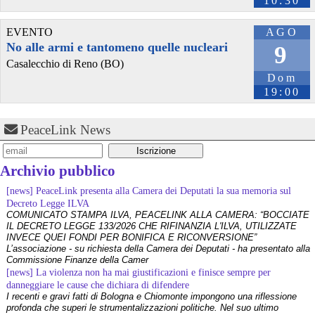
10:30
EVENTO
AGO
@Confindustria
 - 
2/11/2021 6:32
No alle armi e tantomeno quelle nucleari
9
#
Borghezio
 "Mussolini? E' stato troppo buono, questo è stato il suo 
Casalecchio di Reno (BO)
difetto, rispetto ai ruffiani che lo circondavano è stato troppo buono. 
Dom
Dopo Mussolini non c'è stato nessun altro grande statista"
19:00
Eia ! Eia! Vacagá
@altreconomia
 - 
9/10/2021 9:00
PeaceLink News
Il Banco Alimentare sapeva dei legami tra Bran.co e Lealtà e azione 
dal 2019 
altreconomia.it/il-banco-alime
#
bancoalimentare
#
terzaposizione
#
lealtàazione
#
Attualità
#
borghezio
#
inchiesta
Archivio pubblico
#
fascisti
#
bastoni
#
bran
.co 
#
fanpage
#
branco
#
destra
[news] PeaceLink presenta alla Camera dei Deputati la sua memoria sul
Decreto Legge ILVA
COMUNICATO STAMPA ILVA, PEACELINK ALLA CAMERA: “BOCCIATE
IL DECRETO LEGGE 133/2026 CHE RIFINANZIA L'ILVA, UTILIZZATE
INVECE QUEI FONDI PER BONIFICA E RICONVERSIONE”
L’associazione - su richiesta della Camera dei Deputati - ha presentato alla
Commissione Finanze della Camer
[news] La violenza non ha mai giustificazioni e finisce sempre per
danneggiare le cause che dichiara di difendere
I recenti e gravi fatti di Bologna e Chiomonte impongono una riflessione
profonda che superi le strumentalizzazioni politiche. Nel suo ultimo