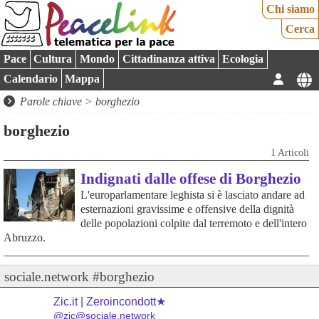
Chi siamo
Cerca
Pace
Cultura
Mondo
Cittadinanza attiva
Ecologia
Calendario
Mappa
Parole chiave > borghezio
borghezio
1 Articoli
Indignati dalle offese di Borghezio
L'europarlamentare leghista si è lasciato andare ad
esternazioni gravissime e offensive della dignità
delle popolazioni colpite dal terremoto e dell'intero
Abruzzo.
sociale.network #borghezio
Zic.it | Zeroincondott★
@zic@sociale.network