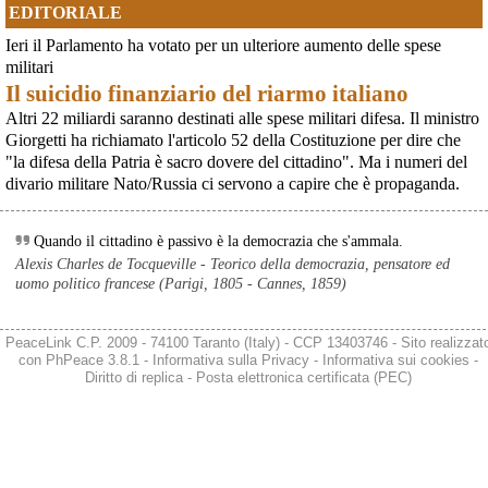
tutta Europa (Madrid, Bruxelles e altre città)
EDITORIALE
[News] Oggi in Spagna mobilitazione contro il riarmo, in questi minuti sta
per partire a Bruxelles la marcia pacifista europea di No Rearm Europe
Ieri il Parlamento ha votato per un ulteriore aumento delle spese
Oggi in Spagna mobilitazione contro il riarmo e il militarismoSi è svolta
militari
oggi, 14 giugno 2026, a Madrid la manifestazione indetta dall'Assemblea
Il suicidio finanziario del riarmo italiano
Internazionalista di Madrid con il titolo "Contro il riarmo e la guerra
imperialista". I partecipanti si sono radunati in Plaza de Atoc
Altri 22 miliardi saranno destinati alle spese militari difesa. Il ministro
[news] La strage di Bologna, i suoi mandati e la cerniera con la NATO
Giorgetti ha richiamato l'articolo 52 della Costituzione per dire che
A quarantasei anni dalla strage che il 2 agosto 1980 insanguinò la stazione
"la difesa della Patria è sacro dovere del cittadino". Ma i numeri del
di Bologna, PeaceLink torna a ricordare le 85 vittime e gli oltre 200 feriti di
divario militare Nato/Russia ci servono a capire che è propaganda.
quel sabato mattina. Lo fa con un nuovo editoriale dal titolo "Strage di
Bologna: una scomoda verità", che ripercorre gli
Quando il cittadino è passivo è la democrazia che s'ammala.
Alexis Charles de Tocqueville - Teorico della democrazia, pensatore ed
uomo politico francese (Parigi, 1805 - Cannes, 1859)
PeaceLink C.P. 2009 - 74100 Taranto (Italy) - CCP 13403746 - Sito realizzat
con
PhPeace 3.8.1
-
Informativa sulla Privacy
-
Informativa sui cookies
-
Diritto di replica
-
Posta elettronica certificata (PEC)