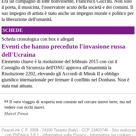
Era un compagno di lotte nonviolente, Francesco Guccini. Non solo
riservarsi sulla richiesta di opposizione all’archiviazione presentata da un
gruppo di cittadini e associazioni riguardo alla presenza di armi nucleari
il poeta, il musicista, l'osservatore acuto della società e dei costumi. Il
statunitensi nella base USAF di Aviano. L’attesa decisi
suo impegno di artista è stato anche un impegno morale e politico per
[News] Parte in Finlandia la manifestazione contro il riarmo europeo
la liberazione dell'umanità.
Helsinki, mobilitazione contro il riarmo europeo: “Welfare, not warfare”Anche
in Finlandia, oggi 14 giugno 2026, cittadini e organizzazioni pacifiste stanno
SCHEDE
scendendo in piazza contro il riarmo, in collegamento con le proteste in
tutta Europa (Madrid, Bruxelles e altre città)
Scheda cronologica con box e allegati
[News] Oggi in Spagna mobilitazione contro il riarmo, in questi minuti sta
Eventi che hanno preceduto l'invasione russa
per partire a Bruxelles la marcia pacifista europea di No Rearm Europe
Oggi in Spagna mobilitazione contro il riarmo e il militarismoSi è svolta
dell'Ucraina
oggi, 14 giugno 2026, a Madrid la manifestazione indetta dall'Assemblea
Elemento chiave è la risoluzione del febbraio 2015 con cui il
Internazionalista di Madrid con il titolo "Contro il riarmo e la guerra
imperialista". I partecipanti si sono radunati in Plaza de Atoc
Consiglio di Sicurezza dell'ONU approva all'unanimità la
[news] La strage di Bologna, i suoi mandati e la cerniera con la NATO
Risoluzione 2202, elevando gli Accordi di Minsk II a obbligo
A quarantasei anni dalla strage che il 2 agosto 1980 insanguinò la stazione
giuridico internazionale per fermare il conflitto nel Donbass. Non è
di Bologna, PeaceLink torna a ricordare le 85 vittime e gli oltre 200 feriti di
stata mai attuata.
quel sabato mattina. Lo fa con un nuovo editoriale dal titolo "Strage di
Bologna: una scomoda verità", che ripercorre gli
Il vero viaggio di scoperta non consiste nel cercare nuove terre, ma nel
vedere con occhi nuovi.
Marcel Proust
PeaceLink C.P. 2009 - 74100 Taranto (Italy) - CCP 13403746 - Sito realizzat
con
PhPeace 3.8.1
-
Informativa sulla Privacy
-
Informativa sui cookies
-