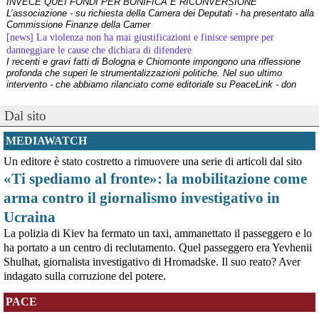
INVECE QUEI FONDI PER BONIFICA E RICONVERSIONE”
L’associazione - su richiesta della Camera dei Deputati - ha presentato alla
Commissione Finanze della Camer
[news] La violenza non ha mai giustificazioni e finisce sempre per
danneggiare le cause che dichiara di difendere
I recenti e gravi fatti di Bologna e Chiomonte impongono una riflessione
profonda che superi le strumentalizzazioni politiche. Nel suo ultimo
intervento - che abbiamo rilanciato come editoriale su PeaceLink - don
Tonio Dell'Olio affronta il tema con la consueta lucidità: la violenza non ha
[news] ILVA, ora la salute viene prima
Dal sito
PeaceLink: “Una vittoria storica dei cittadini, ora la salute viene prima”
L’associazione PeaceLink esprime il proprio pieno sostegno e la più sentita
MEDIAWATCH
gratitudine al gruppo di cittadini e all'associazione Genitori Tarantini che
hanno ottenuto una vittoria storica davan
Un editore è stato costretto a rimuovere una serie di articoli dal sito
[news] Victor Jara, catturato l’ultimo dei suoi aguzzini
«Ti spediamo al fronte»: la mobilitazione come
Víctor Jara, il cantautore dei poveri che sfidò la dittatura cilena con la sua
chitarra A cinquant'anni dal golpe che insanguinò il Cile, la storia di Víctor
arma contro il giornalismo investigativo in
Jara continua a risuonare come un inno alla dignità e alla resistenza. La
sua voce, spezzata dalle mani dei carn
Ucraina
[news] La "Breve storia del pacifismo italiano" è stata arricchita con undici
La polizia di Kiev ha fermato un taxi, ammanettato il passeggero e lo
schede introduttive storico-culturali dei vari periodi, dal primo Novecento a
ha portato a un centro di reclutamento. Quel passeggero era Yevhenii
oggi
Shulhat, giornalista investigativo di Hromadske. Il suo reato? Aver
Siamo felici di annunciarvi un aggiornamento per la nostra "Breve storia del
pacifismo italiano". Il percorso di ricerca e divulgazione si arricchisce oggi
indagato sulla corruzione del potere.
di un nuovo strumento: abbiamo integrato nel testo undici schede
introduttive, dedicate ciascuna a una specifica periodizzazione s
PACE
[news] Ucraina, minacce alla redazione di Babel che ha indagato sulle torture