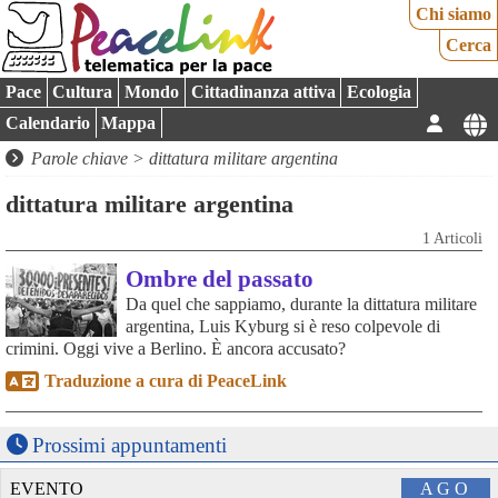
Chi siamo
Cerca
Pace
Cultura
Mondo
Cittadinanza attiva
Ecologia
Calendario
Mappa
Parole chiave > dittatura militare argentina
dittatura militare argentina
1 Articoli
Ombre del passato
Da quel che sappiamo, durante la dittatura militare
argentina, Luis Kyburg si è reso colpevole di
crimini. Oggi vive a Berlino. È ancora accusato?
Traduzione a cura di PeaceLink
Prossimi appuntamenti
EVENTO
AGO