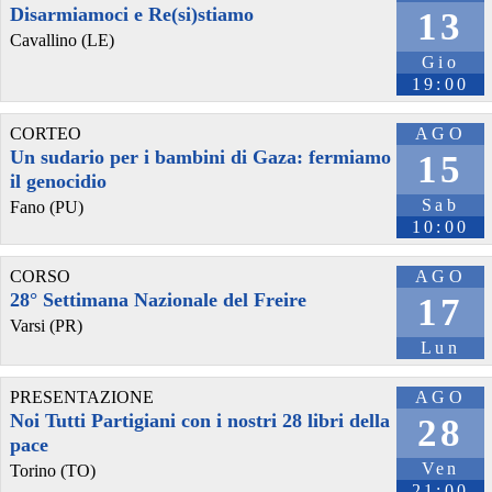
Disarmiamoci e Re(si)stiamo
13
Cavallino (LE)
Gio
19:00
CORTEO
AGO
Un sudario per i bambini di Gaza: fermiamo
15
il genocidio
Sab
Fano (PU)
10:00
CORSO
AGO
28° Settimana Nazionale del Freire
17
Varsi (PR)
Lun
PRESENTAZIONE
AGO
Noi Tutti Partigiani con i nostri 28 libri della
28
pace
Ven
Torino (TO)
21:00