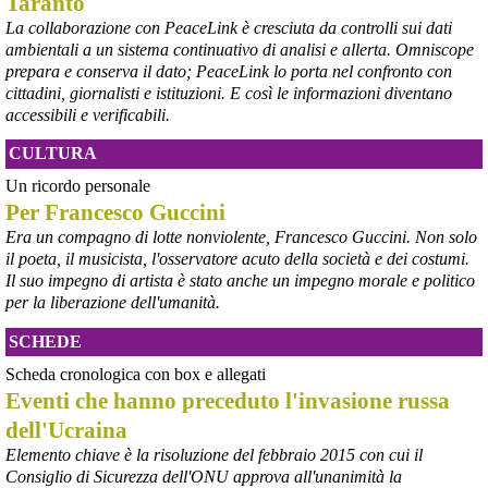
Taranto
#
Taranto
#
ILVA
La collaborazione con PeaceLink è cresciuta da controlli sui dati
@peacelink
 - 
6/8/2026 21:50
ambientali a un sistema continuativo di analisi e allerta. Omniscope
corriereditaranto.it/2026/08/0
prepara e conserva il dato; PeaceLink lo porta nel confronto con
Aprendo i lavori, il ministro Urso ha sottolineato come il Governo 
cittadini, giornalisti e istituzioni. E così le informazioni diventano
debba necessariamente prendere atto della decisione della Corte 
accessibili e verificabili.
d’Appello di Milano, ricordando che il provvedimento è già stato 
inserito nella data room della procedura di vendita. “Alla luce del 
CULTURA
nuovo scenario – ha spiegato – Jindal ha presentato una proposta 
aggiornata sull’intero perimetro aziendale che tiene conto della 
Un ricordo personale
chiusura dell’area a caldo e che i commissari stanno valutando”.
Per Francesco Guccini
#
ILVA
#
Taranto
Era un compagno di lotte nonviolente, Francesco Guccini. Non solo
il poeta, il musicista, l'osservatore acuto della società e dei costumi.
Il suo impegno di artista è stato anche un impegno morale e politico
per la liberazione dell'umanità.
SCHEDE
Scheda cronologica con box e allegati
Eventi che hanno preceduto l'invasione russa
dell'Ucraina
Elemento chiave è la risoluzione del febbraio 2015 con cui il
Consiglio di Sicurezza dell'ONU approva all'unanimità la
@peacelink
 - 
6/8/2026 21:45