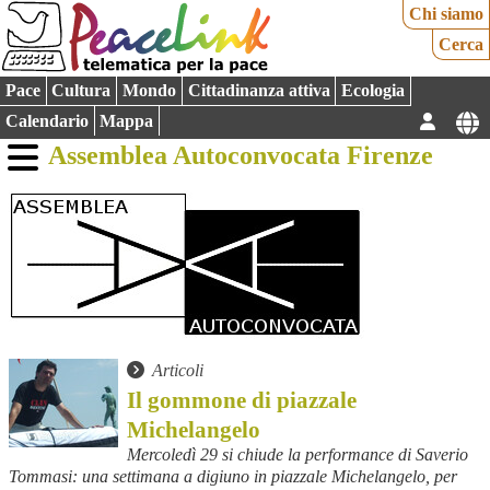
Chi siamo
Cerca
Pace
Cultura
Mondo
Cittadinanza attiva
Ecologia
Calendario
Mappa
Assemblea Autoconvocata Firenze
Articoli
Il gommone di piazzale
Michelangelo
Mercoledì 29 si chiude la performance di Saverio
Tommasi: una settimana a digiuno in piazzale Michelangelo, per