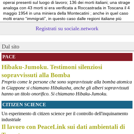
operai presenti sul luogo di lavoro; 136 dei morti italiani; una strage 
analoga con 43 morti si era verificata a Roccastrada in Toscana il 4 
maggio 1954 in una miniera della Montecatini ; anche in quel caso 
molti erano “immigrati”, in questo caso dalle regioni italiane più 
povere.
Registrati su sociale.network
Vito Totire, portavoce RETE NAZIONALE LAVORO SICURO
#
migranti
#
lavoratori
#
Marcinelle
Dal sito
PACE
Hibaku-Jumoku. Testimoni silenziosi
sopravvissuti alla Bomba
Proprio come le persone che sono sopravvissute alla bomba atomica
in Giappone si chiamano Hibakusha, anche gli alberi sopravvissuti
hanno un titolo onorifico. Si chiamano Hibaku-Jumoku.
CITIZEN SCIENCE
@peacelink
 - 
6/8/2026 21:53
askanews.it/2026/08/05/ex-ilva
Un esperimento di citizen science per il controllo dell'inquinamento
“Dal confronto con tutti gli attori e dai contributi raccolti il Governo 
industriale
elaborerà, come concordato a Palazzo Chigi, un piano straordinario 
Il lavoro con PeaceLink sui dati ambientali di
per Taranto”, avrebbe detto il ministro Urso.