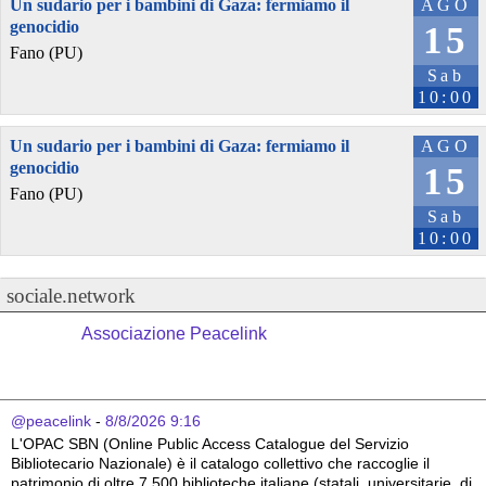
Un sudario per i bambini di Gaza: fermiamo il
AGO
genocidio
15
Fano (PU)
Sab
10:00
Un sudario per i bambini di Gaza: fermiamo il
AGO
genocidio
15
Fano (PU)
Sab
10:00
sociale.network
Associazione Peacelink
@peacelink
 - 
8/8/2026 9:16
L'OPAC SBN (Online Public Access Catalogue del Servizio 
Bibliotecario Nazionale) è il catalogo collettivo che raccoglie il 
patrimonio di oltre 7.500 biblioteche italiane (statali, universitarie, di 