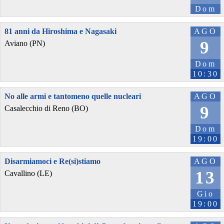
Dom
81 anni da Hiroshima e Nagasaki
AGO
9
Aviano (PN)
Dom
10:30
No alle armi e tantomeno quelle nucleari
AGO
9
Casalecchio di Reno (BO)
Dom
19:00
Disarmiamoci e Re(si)stiamo
AGO
13
Cavallino (LE)
Gio
19:00