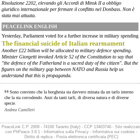
Risoluzione 2202, elevando gli Accordi di Minsk II a obbligo
borsaitaliana.it/borsa/notizie
giuridico internazionale per fermare il conflitto nel Donbass. Non è
Si sta ragionando su un piano B per Taranto dopo la chiusura 
dell’area a caldo dell’ILVA?
stata mai attuata.
#
ILVA
#
Taranto
PEACELINK ENGLISH
@peacelink
 - 
6/8/2026 21:41
Yesterday, Parliament voted for a further increase in military spending
cronachetarantine.it/index.php
The financial suicide of Italian rearmament
il Governo ha manifestato l’intenzione di predisporre un 
provvedimento straordinario per attenuare le conseguenze 
Another £22 billion will be allocated to military defence spending.
economiche e sociali della prevista fermata dell’area a caldo e ha 
Minister Giorgetti invoked Article 52 of the Constitution to say that
chiesto alle rappresentanze del territorio di formulare proposte 
"the defence of the Fatherland is a sacred duty of the citizen". But the
concrete per definirne i contenuti. Casartigiani valuta positivamente 
figures on the military gap between NATO and Russia help us
questa disponibilità.
understand that this is propaganda.
#
ILVA
#
Taranto
Sono convinto che la borghesia sia davvero minata da un tarlo interno
che la sta corrodendo. Anzi da tanti tarli, di diversa natura e di diverse
specie.
Andrea Camilleri
PeaceLink C.P. 2009 - 74100 Taranto (Italy) - CCP 13403746 - Sito realizzat
con
PhPeace 3.8.1
-
Informativa sulla Privacy
-
Informativa sui cookies
-
Diritto di replica
-
Posta elettronica certificata (PEC)