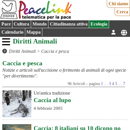
Chi siamo
Cerca
Pace
Cultura
Mondo
Cittadinanza attiva
Ecologia
Calendario
Mappa
Diritti Animali
Diritti Animali
>
Caccia e pesca
Caccia e pesca
Notizie e articoli sull'uccisione o ferimento di animali di ogni specie
"per divertimento".
96 Articoli - pagina
1
...
3
4
5
...
7
Un'antica tradizione
Caccia al lupo
4 febbraio 2005
Caccia: 8 italiani su 10 dicono no