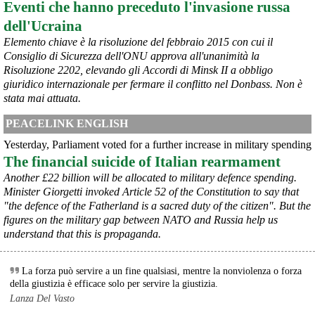
Eventi che hanno preceduto l'invasione russa
dell'Ucraina
Elemento chiave è la risoluzione del febbraio 2015 con cui il
Consiglio di Sicurezza dell'ONU approva all'unanimità la
@peacelink
 - 
6/8/2026 21:45
Risoluzione 2202, elevando gli Accordi di Minsk II a obbligo
borsaitaliana.it/borsa/notizie
giuridico internazionale per fermare il conflitto nel Donbass. Non è
Si sta ragionando su un piano B per Taranto dopo la chiusura 
dell’area a caldo dell’ILVA?
stata mai attuata.
#
ILVA
#
Taranto
PEACELINK ENGLISH
@peacelink
 - 
6/8/2026 21:41
Yesterday, Parliament voted for a further increase in military spending
cronachetarantine.it/index.php
The financial suicide of Italian rearmament
il Governo ha manifestato l’intenzione di predisporre un 
provvedimento straordinario per attenuare le conseguenze 
Another £22 billion will be allocated to military defence spending.
economiche e sociali della prevista fermata dell’area a caldo e ha 
Minister Giorgetti invoked Article 52 of the Constitution to say that
chiesto alle rappresentanze del territorio di formulare proposte 
"the defence of the Fatherland is a sacred duty of the citizen". But the
concrete per definirne i contenuti. Casartigiani valuta positivamente 
figures on the military gap between NATO and Russia help us
questa disponibilità.
understand that this is propaganda.
#
ILVA
#
Taranto
La forza può servire a un fine qualsiasi, mentre la nonviolenza o forza
della giustizia è efficace solo per servire la giustizia.
Lanza Del Vasto