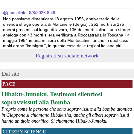
@peacelink
 - 
8/8/2026 8:49
Non possiamo dimenticare l’8 agosto 1956, anniversario della 
orrenda strage operaia di Marcinelle (Belgio) ; 262 morti sui 275 
operai presenti sul luogo di lavoro; 136 dei morti italiani; una strage 
analoga con 43 morti si era verificata a Roccastrada in Toscana il 4 
maggio 1954 in una miniera della Montecatini ; anche in quel caso 
molti erano “immigrati”, in questo caso dalle regioni italiane più 
povere.
Registrati su sociale.network
Vito Totire, portavoce RETE NAZIONALE LAVORO SICURO
#
migranti
#
lavoratori
#
Marcinelle
Dal sito
PACE
Hibaku-Jumoku. Testimoni silenziosi
sopravvissuti alla Bomba
Proprio come le persone che sono sopravvissute alla bomba atomica
in Giappone si chiamano Hibakusha, anche gli alberi sopravvissuti
hanno un titolo onorifico. Si chiamano Hibaku-Jumoku.
CITIZEN SCIENCE
@peacelink
 - 
6/8/2026 21:53