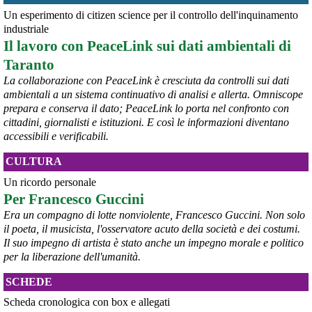
askanews.it/2026/08/05/ex-ilva
Un esperimento di citizen science per il controllo dell'inquinamento
“Dal confronto con tutti gli attori e dai contributi raccolti il Governo 
industriale
elaborerà, come concordato a Palazzo Chigi, un piano straordinario 
Il lavoro con PeaceLink sui dati ambientali di
per Taranto”, avrebbe detto il ministro Urso.
Taranto
#
Taranto
#
ILVA
La collaborazione con PeaceLink è cresciuta da controlli sui dati
@peacelink
 - 
6/8/2026 21:50
ambientali a un sistema continuativo di analisi e allerta. Omniscope
corriereditaranto.it/2026/08/0
prepara e conserva il dato; PeaceLink lo porta nel confronto con
Aprendo i lavori, il ministro Urso ha sottolineato come il Governo 
cittadini, giornalisti e istituzioni. E così le informazioni diventano
debba necessariamente prendere atto della decisione della Corte 
accessibili e verificabili.
d’Appello di Milano, ricordando che il provvedimento è già stato 
inserito nella data room della procedura di vendita. “Alla luce del 
CULTURA
nuovo scenario – ha spiegato – Jindal ha presentato una proposta 
aggiornata sull’intero perimetro aziendale che tiene conto della 
Un ricordo personale
chiusura dell’area a caldo e che i commissari stanno valutando”.
Per Francesco Guccini
#
ILVA
#
Taranto
Era un compagno di lotte nonviolente, Francesco Guccini. Non solo
il poeta, il musicista, l'osservatore acuto della società e dei costumi.
Il suo impegno di artista è stato anche un impegno morale e politico
per la liberazione dell'umanità.
SCHEDE
Scheda cronologica con box e allegati