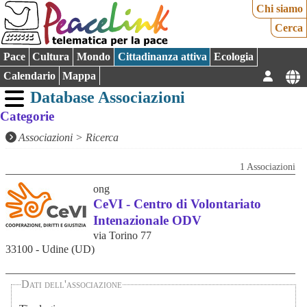
Chi siamo
Cerca
Pace
Cultura
Mondo
Cittadinanza attiva
Ecologia
Calendario
Mappa
Database Associazioni
Categorie
Associazioni
>
Ricerca
1 Associazioni
ong
CeVI - Centro di Volontariato
Intenazionale ODV
via Torino 77
33100 - Udine (UD)
Dati dell'associazione