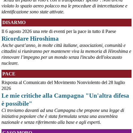
violato lo spazio aereo polacco ma le procedure di intercettazione e
identificazione sono state attivate.
DISARMO
Il 6 agosto 2026 una rete di eventi per la pace in tutto il Paese
Ricordare Hiroshima
Anche quest’anno, in molte città italiane, associazioni, comunità e
cittadini si riuniranno per mantenere viva la memoria di Hiroshima e
rinnovare l’impegno per un mondo senza l'incubo dell'olocausto
@peacelink
 - 
5/8/2026 12:47
nucleare.
nigrizia.it/notizia/kenya-abus
La piantagione di ananas della Del Monte in Kenya – una 
PACE
quarantina di chilometri quadrati nelle contee di Kiambu e 
Risposta al Comunicato del Movimento Nonviolento del 28 luglio
Murang’a, pochi chilometri a nord-est di Nairobi – continua a fare 
2026
notizia per le gravi violazioni dei diritti umani della popolazione 
Le mie critiche alla Campagna "Un'altra difesa
locale. Violazioni che vengono denunciate da decenni senza che le 
parole di condanna degli stessi vertici della multinazionale e i 
è possibile"
provvedimenti che ne conseguono si traducano in fatti.
Ci troviamo davanti ad una Campagna che propone una legge di
#
dirittiglobali
#
Kenya
iniziativa popolare che è stata formulata senza una assemblea
nazionale e senza riferimento alla base e agli esperti.
CASO MORO