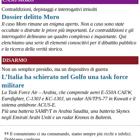
Contraddizioni, depistaggi e interrogativi irrisolti
Dossier delitto Moro
Il caso Moro rimane un enigma aperto. Non a caso sono state
occultate o distrutte le prove più importanti. Le contraddizioni e gli
interrogativi delineano un quadro complesso e inquietante. Qui
elenchiamo una serie di elementi conoscitivi per il dibattito pubblico
e la ricerca della verità storica.
@peacelink
 - 
5/8/2026 10:06
Marcia per la pace in Puglia
DISARMO
#
pace
#
calendario
Non un semplice presidio, ma un dispositivo di guerra
L’Italia ha schierato nel Golfo una task force
militare
La Task Force Air – Arabia, che comprende aerei E-550A CAEW,
Eurofighter, C-130J e KC-130J, un radar AN/TPS-77 in Kuwait e il
sistema antidrone ACUS-E.
Più una batteria SAMP/T in Arabia Saudita, una batteria Skynex
negli Emirati Arabi Uniti e un radar Kronos in Bahrein.
Il consumismo ci sta consumando, siamo sempre più ricchi e infelici.
@peacelink
 - 
5/8/2026 8:36
Dobbiamo cambiare