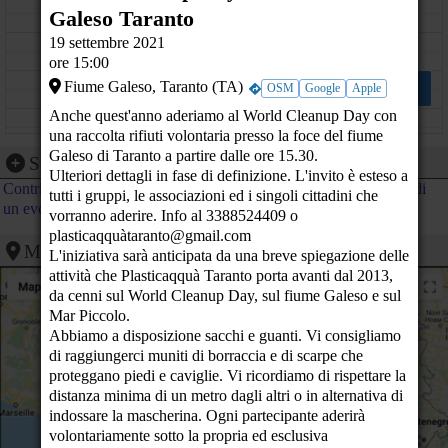
11
Galeso Taranto
12
19 settembre 2021
ore 15:00
13
World Cleanup Day 2021 foce fiume
Fiume Galeso, Taranto (TA)
OSM
Google
Apple
Galeso Taranto
Fiume Galeso - Taranto (TA)
Anche quest'anno aderiamo al World Cleanup Day con
14
una raccolta rifiuti volontaria presso la foce del fiume
Galeso di Taranto a partire dalle ore 15.30.
15
Segnalazione evento
Ulteriori dettagli in fase di definizione. L'invito è esteso a
Contribuisci al calendario di PeaceLink inviando la segnalazione di
16
tutti i gruppi, le associazioni ed i singoli cittadini che
un evento
vorranno aderire. Info al 3388524409 o
17
plasticaqquàtaranto@gmail.com
Mappa
L'iniziativa sarà anticipata da una breve spiegazione delle
18
attività che Plasticaqquà Taranto porta avanti dal 2013,
da cenni sul World Cleanup Day, sul fiume Galeso e sul
19
Mar Piccolo.
Abbiamo a disposizione sacchi e guanti. Vi consigliamo
20
di raggiungerci muniti di borraccia e di scarpe che
proteggano piedi e caviglie. Vi ricordiamo di rispettare la
21
distanza minima di un metro dagli altri o in alternativa di
indossare la mascherina. Ogni partecipante aderirà
22
volontariamente sotto la propria ed esclusiva