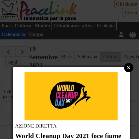
Chi siamo
Cerca
Pace
Cultura
Mondo
Cittadinanza attiva
Ecologia
Calendario
Mappa
19
Settembre
Mese
Settimana
Giorno
Agend
oggi
2021
domenica
Tutto il
giorno
08
09
AZIONE DIRETTA
10
World Cleanup Day 2021 foce fiume