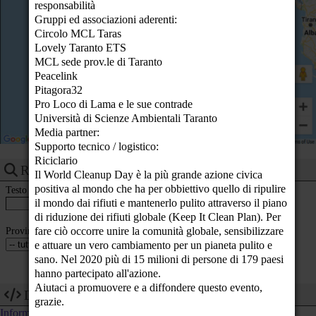
responsabilità
23
Gruppi ed associazioni aderenti:
Circolo MCL Taras
Lovely Taranto ETS
MCL sede prov.le di Taranto
Peacelink
Pitagora32
Pro Loco di Lama e le sue contrade
Università di Scienze Ambientali Taranto
Media partner:
Supporto tecnico / logistico:
Riciclario
Ricerca eventi
Il World Cleanup Day è la più grande azione civica
positiva al mondo che ha per obbiettivo quello di ripulire
Testo
il mondo dai rifiuti e mantenerlo pulito attraverso il piano
di riduzione dei rifiuti globale (Keep It Clean Plan). Per
Provincia
fare ciò occorre unire la comunità globale, sensibilizzare
e attuare un vero cambiamento per un pianeta pulito e
sano. Nel 2020 più di 15 milioni di persone di 179 paesi
hanno partecipato all'azione.
Aiutaci a promuovere e a diffondere questo evento,
Dev
grazie.
Informazioni tecniche su come utilizzare i dati di questo calendario