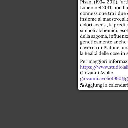
Pisani (1934-2011), “ar
Limen nel 2011, non ha 
connessione tra i due è
insieme al maestro, alle
colori accesi, la predil
simboli alchemici, esote
della sagoma, influenz
geneticamente anche ne
caverna di Platone, una
la Realtà delle cose in 
Per maggiori informazi
https://www.studiolal
Giovanni Avolio
giovanni.avolio1990@
Aggiungi a calendar