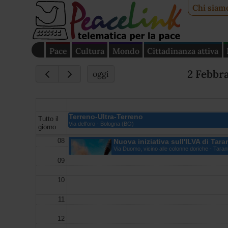
Chi siam
Pace
Cultura
Mondo
Cittadinanza attiva
2 Febbr
oggi
Terreno-Ultra-Terreno
Tutto il
Via dell'oro - Bologna (BO)
giorno
08
Nuova iniziativa sull'ILVA di Tara
Via Duomo, vicino alle colonne doriche - Taran
09
10
11
12