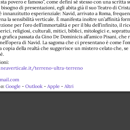
tista povero e famoso”, come definì sé stesso con una scritta s
bisogno di presentazioni, egli abita già il suo Teatro di Crista
 innanzitutto esperienziale: Navid, arrivato a Roma, frequent
na la sensibilità verticale. È manifesta inoltre un’affinità form
ezione per l’oro dell’immortalità e per il blu dell’infinito, il r
rici, religiosi, culturali, mitici, biblici, mitologici e, sopratt
a grafica passata da Gino De Dominicis all’amico Pisani, che 
ll’opera di Navid. La sagoma che ci presentano è come l’om
 copia della realtà che suggerisce un mistero celato che, se 
sé.
oni:
ineaverticale.it/terreno-ultra-terreno
gmail.com
io:
Google
-
Outlook
-
Apple
-
Altri