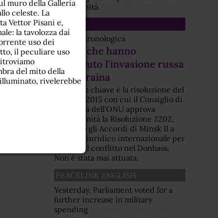
ul muro della Galleria
dell'umanità.
llo celeste. La
a Vettor Pisani e,
SCHEDE
ale: la tavolozza dai
Scheda cronologica
icorrente uso dei
Eventi che hanno
utto, il peculiare uso
ritroviamo
preceduto l'invasione russa
bra del mito della
dell'Ucraina
illuminato, rivelerebbe
Elemento chiave è la risoluzione del
febbraio 2015 con cui il Consiglio di
Sicurezza dell'ONU approva
all'unanimità la Risoluzione 2202,
elevando gli Accordi di Minsk II a
obbligo giuridico internazionale per
fermare il conflitto nel Donbass.
Non è stata mai attuata.
PEACELINK ENGLISH
Yesterday, Parliament voted for a
further increase in military
spending