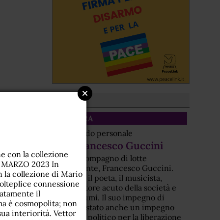
Dal sito
CULTURA
Un ricordo personale
Per Francesco Guccini
con la collezione
Era un compagno di lotte
 MARZO 2023 In
nonviolente, Francesco Guccini.
n la collezione di Mario
Non solo il poeta, il musicista,
molteplice connessione
l'osservatore acuto della società e
atamente il
dei costumi. Il suo impegno di
 ma è cosmopolita; non
artista è stato anche un impegno
ua interiorità. Vettor
morale e politico per la liberazione