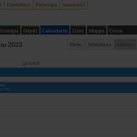
o
Contattaci
Partecipa
Sostienici
Ecologia
Ospiti
Calendario
Liste
Mappa
Cerca
aio 2023
Mese
Settimana
Giorno
giovedì
nto
to (TA)