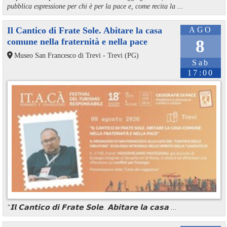
pubblica espressione per chi è per la pace e, come recita la ...
Il Cantico di Frate Sole. Abitare la casa
AGO
comune nella fraternità e nella pace
8
Museo San Francesco di Trevi - Trevi (PG)
Sab
17:00
"𝗜𝗹 𝗖𝗮𝗻𝘁𝗶𝗰𝗼 𝗱𝗶 𝗙𝗿𝗮𝘁𝗲 𝗦𝗼𝗹𝗲. 𝗔𝗯𝗶𝘁𝗮𝗿𝗲 𝗹𝗮 𝗰𝗮𝘀𝗮 ...