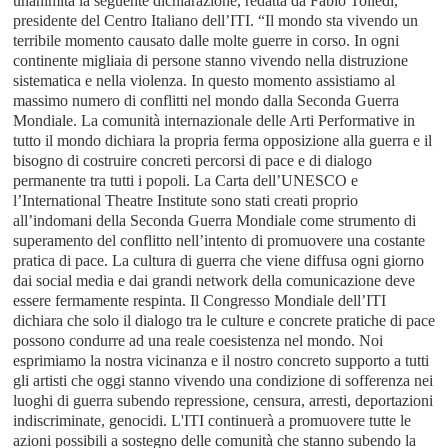
unanimità la seguente dichiarazione, redatta da Fabio Tolledi,
presidente del Centro Italiano dell’ITI. “Il mondo sta vivendo un
terribile momento causato dalle molte guerre in corso. In ogni
continente migliaia di persone stanno vivendo nella distruzione
sistematica e nella violenza. In questo momento assistiamo al
massimo numero di conflitti nel mondo dalla Seconda Guerra
Mondiale. La comunità internazionale delle Arti Performative in
tutto il mondo dichiara la propria ferma opposizione alla guerra e il
bisogno di costruire concreti percorsi di pace e di dialogo
permanente tra tutti i popoli. La Carta dell’UNESCO e
l’International Theatre Institute sono stati creati proprio
all’indomani della Seconda Guerra Mondiale come strumento di
superamento del conflitto nell’intento di promuovere una costante
pratica di pace. La cultura di guerra che viene diffusa ogni giorno
dai social media e dai grandi network della comunicazione deve
essere fermamente respinta. Il Congresso Mondiale dell’ITI
dichiara che solo il dialogo tra le culture e concrete pratiche di pace
possono condurre ad una reale coesistenza nel mondo. Noi
esprimiamo la nostra vicinanza e il nostro concreto supporto a tutti
gli artisti che oggi stanno vivendo una condizione di sofferenza nei
luoghi di guerra subendo repressione, censura, arresti, deportazioni
indiscriminate, genocidi. L'ITI continuerà a promuovere tutte le
azioni possibili a sostegno delle comunità che stanno subendo la