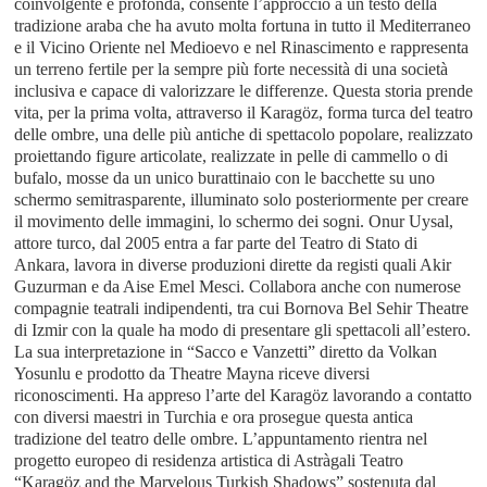
coinvolgente e profonda, consente l’approccio a un testo della
tradizione araba che ha avuto molta fortuna in tutto il Mediterraneo
e il Vicino Oriente nel Medioevo e nel Rinascimento e rappresenta
un terreno fertile per la sempre più forte necessità di una società
inclusiva e capace di valorizzare le differenze. Questa storia prende
vita, per la prima volta, attraverso il Karagöz, forma turca del teatro
delle ombre, una delle più antiche di spettacolo popolare, realizzato
proiettando figure articolate, realizzate in pelle di cammello o di
bufalo, mosse da un unico burattinaio con le bacchette su uno
schermo semitrasparente, illuminato solo posteriormente per creare
il movimento delle immagini, lo schermo dei sogni. Onur Uysal,
attore turco, dal 2005 entra a far parte del Teatro di Stato di
Ankara, lavora in diverse produzioni dirette da registi quali Akir
Guzurman e da Aise Emel Mesci. Collabora anche con numerose
compagnie teatrali indipendenti, tra cui Bornova Bel Sehir Theatre
di Izmir con la quale ha modo di presentare gli spettacoli all’estero.
La sua interpretazione in “Sacco e Vanzetti” diretto da Volkan
Yosunlu e prodotto da Theatre Mayna riceve diversi
riconoscimenti. Ha appreso l’arte del Karagöz lavorando a contatto
con diversi maestri in Turchia e ora prosegue questa antica
tradizione del teatro delle ombre. L’appuntamento rientra nel
progetto europeo di residenza artistica di Astràgali Teatro
“Karagöz and the Marvelous Turkish Shadows” sostenuta dal