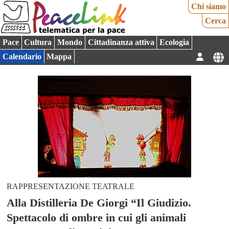
Chi siamo
Cerca
Pace
Cultura
Mondo
Cittadinanza attiva
Ecologia
Calendario
Mappa
RAPPRESENTAZIONE TEATRALE
Alla Distilleria De Giorgi “Il Giudizio.
Spettacolo di ombre in cui gli animali