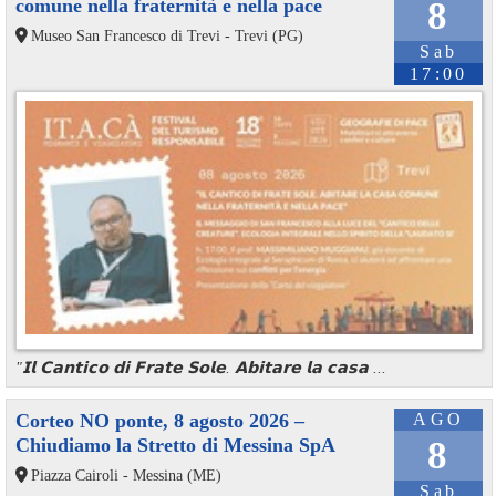
comune nella fraternità e nella pace
8
Museo San Francesco di Trevi - Trevi (PG)
Sab
17:00
"𝗜𝗹 𝗖𝗮𝗻𝘁𝗶𝗰𝗼 𝗱𝗶 𝗙𝗿𝗮𝘁𝗲 𝗦𝗼𝗹𝗲. 𝗔𝗯𝗶𝘁𝗮𝗿𝗲 𝗹𝗮 𝗰𝗮𝘀𝗮 ...
Corteo NO ponte, 8 agosto 2026 –
AGO
Chiudiamo la Stretto di Messina SpA
8
Piazza Cairoli - Messina (ME)
Sab