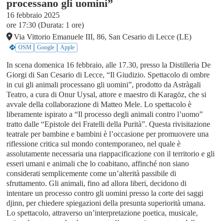
processano gli uomini”
16 febbraio 2025
ore 17:30 (Durata: 1 ore)
Via Vittorio Emanuele III, 86, San Cesario di Lecce (LE)
OSM
Google
Apple
In scena domenica 16 febbraio, alle 17.30, presso la Distilleria De
Giorgi di San Cesario di Lecce, “Il Giudizio. Spettacolo di ombre
in cui gli animali processano gli uomini”, prodotto da Astràgali
Teatro, a cura di Onur Uysal, attore e maestro di Karagöz, che si
avvale della collaborazione di Matteo Mele. Lo spettacolo è
liberamente ispirato a “Il processo degli animali contro l’uomo”
tratto dalle “Epistole dei Fratelli della Purità”. Questa rivisitazione
teatrale per bambine e bambini è l’occasione per promuovere una
riflessione critica sul mondo contemporaneo, nel quale è
assolutamente necessaria una riappacificazione con il territorio e gli
esseri umani e animali che lo coabitano, affinché non siano
considerati semplicemente come un’alterità passibile di
sfruttamento. Gli animali, fino ad allora liberi, decidono di
intentare un processo contro gli uomini presso la corte dei saggi
djinn, per chiedere spiegazioni della presunta superiorità umana.
Lo spettacolo, attraverso un’interpretazione poetica, musicale,