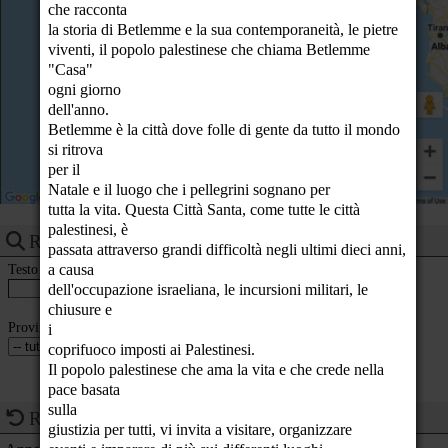
che racconta
23
la storia di Betlemme e la sua contemporaneità, le pietre
viventi, il popolo palestinese che chiama Betlemme
"Casa"
ogni giorno
dell'anno.
Betlemme è la città dove folle di gente da tutto il mondo
si ritrova
per il
Natale e il luogo che i pellegrini sognano per
tutta la vita. Questa Città Santa, come tutte le città
palestinesi, è
Ricerca eventi
passata attraverso grandi difficoltà negli ultimi dieci anni,
Testo
a causa
dell'occupazione israeliana, le incursioni militari, le
chiusure e
Provincia
i
coprifuoco imposti ai Palestinesi.
Il popolo palestinese che ama la vita e che crede nella
pace basata
sulla
Ricorrenze del giorno
giustizia per tutti, vi invita a visitare, organizzare