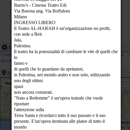
11
Barrio's - Cinema Teatro Edi
Via Barona ang. Via Boffalora
12
Milano
INGRESSO LIBERO
13
Il Teatro AL-HARAH è un'organizzazione no profit,
con sede a Beit
14
Jala,
15
Palestina.
Segnalazione evento
Il teatro ha la potenzialità di cambiare le vite di quelli che
Contribuisci al calendario di PeaceLink inviando la segnalazione di
16
lo
un evento
fanno e
17
di quelli che lo guardano da spettatori,
Mappa
in Palestina, nel mondo arabo e non solo, utilizzando
18
uno degli ultimi
spazi
19
Maurizio Blondet presenterà il suo ultimo libro
born in palestine
non ancora censurati.
"Stare con Putin?"
barrio's teatro via barona angolo
"Nato a Betlemme" è un'opera teatrale che vuole
- Mlano (MI)
via boffalora - milano (MI)
20
riportare
l'attenzione sulla
21
Terra Santa e ricordarci tutto il suo passato e il suo
presente. E'un'opera destinata alle platee di tutto il
22
mondo