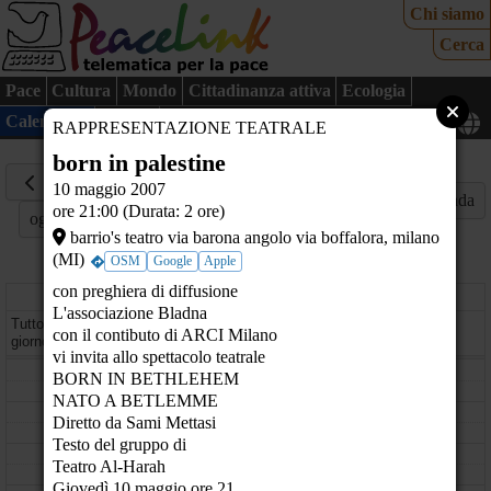
Chi siamo
Cerca
Pace
Cultura
Mondo
Cittadinanza attiva
Ecologia
Calendario
Mappa
RAPPRESENTAZIONE TEATRALE
born in palestine
10
10 maggio 2007
Maggio
Mese
Settimana
Giorno
Agenda
ore 21:00 (Durata: 2 ore)
oggi
2007
barrio's teatro via barona angolo via boffalora, milano
(MI)
OSM
Google
Apple
con preghiera di diffusione
giovedì
L'associazione Bladna
Tutto il
con il contibuto di ARCI Milano
giorno
vi invita allo spettacolo teatrale
08
BORN IN BETHLEHEM
NATO A BETLEMME
09
Diretto da Sami Mettasi
Testo del gruppo di
10
Teatro Al-Harah
Giovedì 10 maggio ore 21