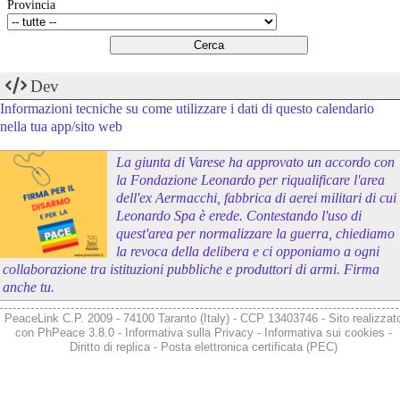
Provincia
Dev
Informazioni tecniche su come utilizzare i dati di questo calendario
nella tua app/sito web
La giunta di Varese ha approvato un accordo con
la Fondazione Leonardo per riqualificare l'area
dell'ex Aermacchi, fabbrica di aerei militari di cui
Leonardo Spa è erede. Contestando l'uso di
quest'area per normalizzare la guerra, chiediamo
la revoca della delibera e ci opponiamo a ogni
collaborazione tra istituzioni pubbliche e produttori di armi. Firma
anche tu.
PeaceLink C.P. 2009 - 74100 Taranto (Italy) - CCP 13403746 - Sito realizzat
con
PhPeace 3.8.0
-
Informativa sulla Privacy
-
Informativa sui cookies
-
Diritto di replica
-
Posta elettronica certificata (PEC)