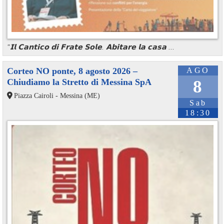
"𝗜𝗹 𝗖𝗮𝗻𝘁𝗶𝗰𝗼 𝗱𝗶 𝗙𝗿𝗮𝘁𝗲 𝗦𝗼𝗹𝗲. 𝗔𝗯𝗶𝘁𝗮𝗿𝗲 𝗹𝗮 𝗰𝗮𝘀𝗮 ...
Corteo NO ponte, 8 agosto 2026 –
AGO
Chiudiamo la Stretto di Messina SpA
8
Piazza Cairoli - Messina (ME)
Sab
18:30