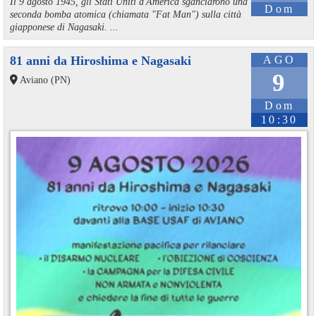
Il 9 agosto 1945, gli Stati Uniti d'America sganciarono una
Dom
seconda bomba atomica (chiamata "Fat Man") sulla città
giapponese di Nagasaki. ...
81 anni da Hiroshima e Nagasaki
AGO
9
Aviano (PN)
Dom
10:30