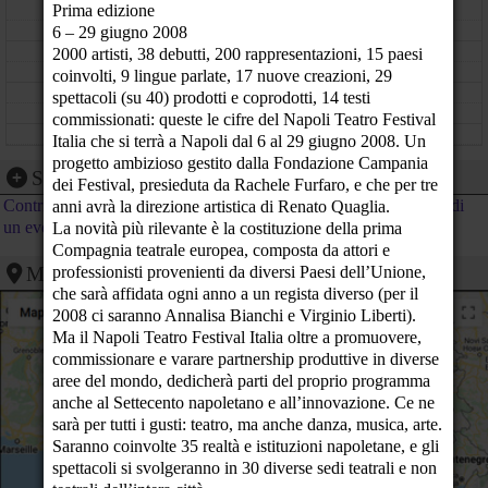
Prima edizione
11
6 – 29 giugno 2008
12
2000 artisti, 38 debutti, 200 rappresentazioni, 15 paesi
coinvolti, 9 lingue parlate, 17 nuove creazioni, 29
13
spettacoli (su 40) prodotti e coprodotti, 14 testi
commissionati: queste le cifre del Napoli Teatro Festival
14
Italia che si terrà a Napoli dal 6 al 29 giugno 2008. Un
progetto ambizioso gestito dalla Fondazione Campania
15
Segnalazione evento
dei Festival, presieduta da Rachele Furfaro, e che per tre
Contribuisci al calendario di PeaceLink inviando la segnalazione di
anni avrà la direzione artistica di Renato Quaglia.
16
un evento
La novità più rilevante è la costituzione della prima
Compagnia teatrale europea, composta da attori e
17
Mappa
professionisti provenienti da diversi Paesi dell’Unione,
che sarà affidata ogni anno a un regista diverso (per il
18
2008 ci saranno Annalisa Bianchi e Virginio Liberti).
Voci da Dieci
Ma il Napoli Teatro Festival Italia oltre a promuovere,
Teatro Mediterraneo - Mostra d'Oltremare di Napoli - Napoli (NA)
19
commissionare e varare partnership produttive in diverse
aree del mondo, dedicherà parti del proprio programma
20
anche al Settecento napoletano e all’innovazione. Ce ne
sarà per tutti i gusti: teatro, ma anche danza, musica, arte.
21
Saranno coinvolte 35 realtà e istituzioni napoletane, e gli
22
spettacoli si svolgeranno in 30 diverse sedi teatrali e non