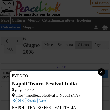
Chi siamo
Cerca
Pace
Cultura
Mondo
Cittadinanza attiva
Ecologia
Calendario
Mappa
6
Giugno
Mese
Settimana
Giorno
Agenda
oggi
2008
venerdì
Napoli Teatro Festival Italia
Tutto il
EVENTO
info@napoliteatrofestival.it - Napoli (NA)
giorno
Napoli Teatro Festival Italia
08
6 giugno 2008
09
info@napoliteatrofestival.it, Napoli (NA)
OSM
Google
Apple
10
NAPOLI TEATRO FESTIVAL ITALIA