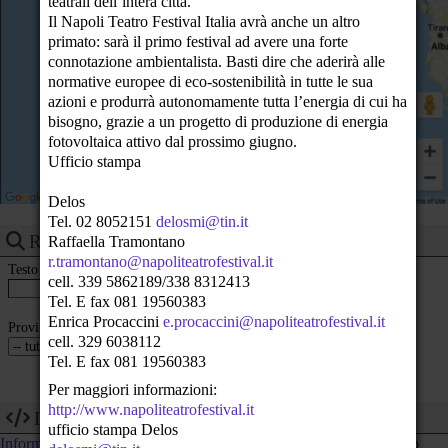
teatrali dell’intera città.
23
Il Napoli Teatro Festival Italia avrà anche un altro
primato: sarà il primo festival ad avere una forte
connotazione ambientalista. Basti dire che aderirà alle
normative europee di eco-sostenibilità in tutte le sua
azioni e produrrà autonomamente tutta l’energia di cui ha
bisogno, grazie a un progetto di produzione di energia
fotovoltaica attivo dal prossimo giugno.
Ufficio stampa
Delos
Tel. 02 8052151
delosmi@tin.it
Ricerca eventi
Raffaella Tramontano
r.tramontano@napoliteatrofestival.it
Testo
cell. 339 5862189/338 8312413
Tel. E fax 081 19560383
Enrica Procaccini
e.procaccini@napoliteatrofestival.it
Provincia
cell. 329 6038112
Tel. E fax 081 19560383
Per maggiori informazioni:
http://www.napoliteatrofestival.it
Dev
ufficio stampa Delos
Informazioni tecniche su come utilizzare i dati di questo calendario