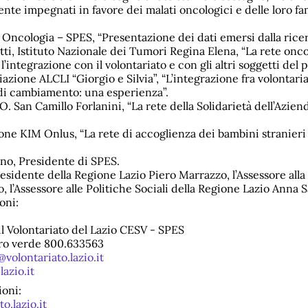
te impegnati in favore dei malati oncologici e delle loro fam
 Oncologia – SPES, “Presentazione dei dati emersi dalla ricer
ti, Istituto Nazionale dei Tumori Regina Elena, “La rete onco
integrazione con il volontariato e con gli altri soggetti del p
iazione ALCLI “Giorgio e Silvia”, “L’integrazione fra volontaria
di cambiamento: una esperienza”.
. San Camillo Forlanini, “La rete della Solidarietà dell’Azien
one KIM Onlus, “La rete di accoglienza dei bambini stranieri m
o, Presidente di SPES.
 Presidente della Regione Lazio Piero Marrazzo, l’Assessore all
 l’Assessore alle Politiche Sociali della Regione Lazio Anna 
oni:
il Volontariato del Lazio CESV - SPES
ro verde 800.633563
volontariato.lazio.it
azio.it
oni:
o.lazio.it