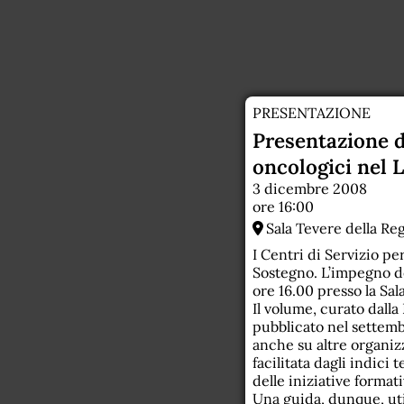
PRESENTAZIONE
Presentazione de
oncologici nel 
3 dicembre 2008
ore 16:00
Sala Tevere della Re
I Centri di Servizio pe
Sostegno. L’impegno de
ore 16.00 presso la Sa
Il volume, curato dalla
pubblicato nel settembr
anche su altre organiz
facilitata dagli indici
delle iniziative format
Una guida, dunque, uti