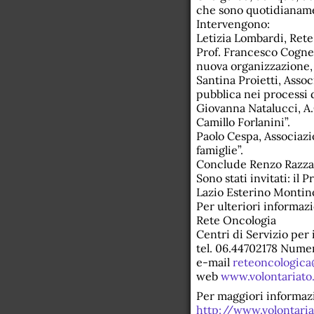
che sono quotidianamen
Intervengono:
Letizia Lombardi, Rete
Prof. Francesco Cognet
nuova organizzazione, l’
Santina Proietti, Assoc
pubblica nei processi 
Giovanna Natalucci, A.O
Camillo Forlanini”.
Paolo Cespa, Associazi
famiglie”.
Conclude Renzo Razzan
Sono stati invitati: il
Lazio Esterino Montino,
Per ulteriori informazi
Rete Oncologia
Centri di Servizio per 
tel. 06.44702178 Nume
e-mail
reteoncologica@
web
www.volontariato.l
Per maggiori informazi
http://www.volontariat