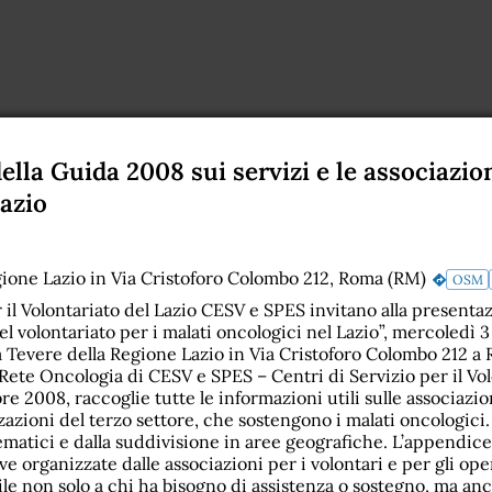
lla Guida 2008 sui servizi e le associazion
Lazio
gione Lazio in Via Cristoforo Colombo 212, Roma (RM)
OSM
r il Volontariato del Lazio CESV e SPES invitano alla presenta
l volontariato per i malati oncologici nel Lazio”, mercoledì 
la Tevere della Regione Lazio in Via Cristoforo Colombo 212 a
 Rete Oncologia di CESV e SPES – Centri di Servizio per il Vol
e 2008, raccoglie tutte le informazioni utili sulle associazio
zazioni del terzo settore, che sostengono i malati oncologici
 tematici e dalla suddivisione in aree geografiche. L’appendic
ive organizzate dalle associazioni per i volontari e per gli ope
le non solo a chi ha bisogno di assistenza o sostegno, ma anc