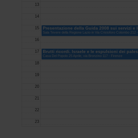
13
14
15
Presentazione della Guida 2008 sui servizi e l
Sala Tevere della Regione Lazio in Via Cristoforo Colombo 212
16
17
Brutti ricordi. Israele e le espulsioni dei pale
Casa Del Popolo 25 Aprile, via Bronzino 117 - Firenze
18
19
20
21
22
23