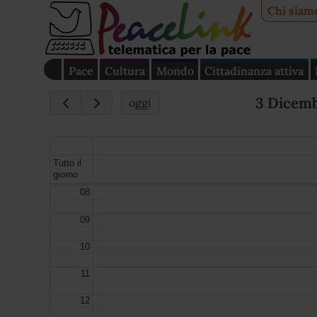
Chi siam
Pace
Cultura
Mondo
Cittadinanza attiva
3 Dicem
oggi
Tutto il
giorno
08
09
10
11
12