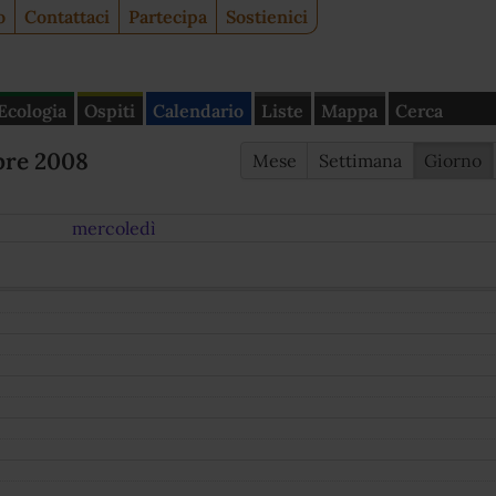
o
Contattaci
Partecipa
Sostienici
Ecologia
Ospiti
Calendario
Liste
Mappa
Cerca
bre 2008
Mese
Settimana
Giorno
mercoledì