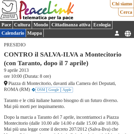
Chi siamo
Cerca
Pace
Cultura
Mondo
Cittadinanza attiva
Ecologia
Calendario
Mappa
PRESIDIO
CONTRO il SALVA-ILVA a Montecitorio
(con Taranto, dopo il 7 aprile)
9 aprile 2013
ore 10:00 (Durata: 8 ore)
Piazza di Montecitorio, davanti alla Camera dei Deputati,
ROMA (RM)
OSM
Google
Apple
Taranto e le città italiane hanno bisogno di un futuro diverso.
Mai più morti per inquinamento.
Dopo la marcia a Taranto del 7 aprile, incontriamoci a Piazza
Montecitorio (dalle 10.00 alle 14.00 e dalle 15.00 alle 18.00).
Mai più una legge come il decreto 207/2012 (Salva-Ilva) che