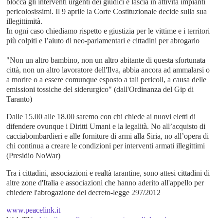
blocca gli interventi urgenti dei giudici e lascia in attività impianti
pericolosissimi. Il 9 aprile la Corte Costituzionale decide sulla sua
illegittimità.
In ogni caso chiediamo rispetto e giustizia per le vittime e i territori
più colpiti e l’aiuto di neo-parlamentari e cittadini per abrogarlo
"Non un altro bambino, non un altro abitante di questa sfortunata
città, non un altro lavoratore dell'Ilva, abbia ancora ad ammalarsi o
a morire o a essere comunque esposto a tali pericoli, a causa delle
emissioni tossiche del siderurgico" (dall'Ordinanza del Gip di
Taranto)
Dalle 15.00 alle 18.00 saremo con chi chiede ai nuovi eletti di
difendere ovunque i Diritti Umani e la legalità. No all’acquisto di
cacciabombardieri e alle forniture di armi alla Siria, no all’opera di
chi continua a creare le condizioni per interventi armati illegittimi
(Presidio NoWar)
Tra i cittadini, associazioni e realtà tarantine, sono attesi cittadini di
altre zone d'Italia e associazioni che hanno aderito all'appello per
chiedere l'abrogazione del decreto-legge 297/2012
www.peacelink.it