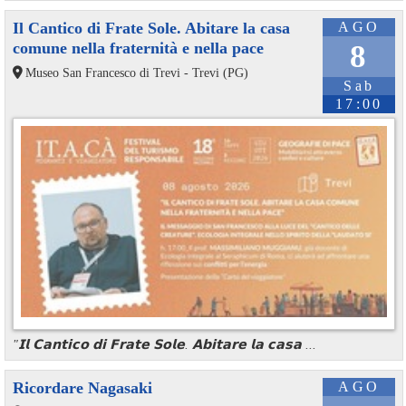
Il Cantico di Frate Sole. Abitare la casa
AGO
comune nella fraternità e nella pace
8
Museo San Francesco di Trevi - Trevi (PG)
Sab
17:00
"𝗜𝗹 𝗖𝗮𝗻𝘁𝗶𝗰𝗼 𝗱𝗶 𝗙𝗿𝗮𝘁𝗲 𝗦𝗼𝗹𝗲. 𝗔𝗯𝗶𝘁𝗮𝗿𝗲 𝗹𝗮 𝗰𝗮𝘀𝗮 ...
Ricordare Nagasaki
AGO