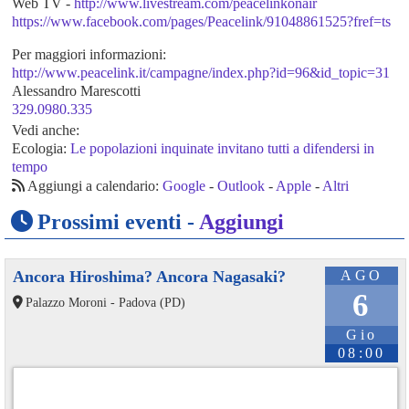
Web TV -
http://www.livestream.com/peacelinkonair
https://www.facebook.com/pages/Peacelink/91048861525?fref=ts
Per maggiori informazioni:
http://www.peacelink.it/campagne/index.php?id=96&id_topic=31
Alessandro Marescotti
329.0980.335
Vedi anche:
Ecologia:
Le popolazioni inquinate invitano tutti a difendersi in
tempo
Aggiungi a calendario:
Google
-
Outlook
-
Apple
-
Altri
Prossimi eventi -
Aggiungi
Ancora Hiroshima? Ancora Nagasaki?
AGO
6
Palazzo Moroni - Padova (PD)
Gio
08:00