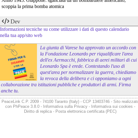
Anno 1945: Giappone: sganciata da un bombardiere americano,
scoppia la prima bomba atomica
Dev
Informazioni tecniche su come utilizzare i dati di questo calendario
nella tua app/sito web
La giunta di Varese ha approvato un accordo con
la Fondazione Leonardo per riqualificare l'area
dell'ex Aermacchi, fabbrica di aerei militari di cui
Leonardo Spa è erede. Contestando l'uso di
quest'area per normalizzare la guerra, chiediamo
la revoca della delibera e ci opponiamo a ogni
collaborazione tra istituzioni pubbliche e produttori di armi. Firma
anche tu.
PeaceLink C.P. 2009 - 74100 Taranto (Italy) - CCP 13403746 - Sito realizzat
con
PhPeace 3.8.0
-
Informativa sulla Privacy
-
Informativa sui cookies
-
Diritto di replica
-
Posta elettronica certificata (PEC)