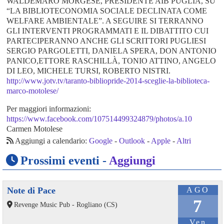
WALDEMARO MORGESE, PRESIDENTE AIB PUGLIA, SU
“LA BIBLIOTECONOMIA SOCIALE DECLINATA COME
WELFARE AMBIENTALE”. A SEGUIRE SI TERRANNO
GLI INTERVENTI PROGRAMMATI E IL DIBATTITO CUI
PARTECIPERANNO ANCHE GLI SCRITTORI PUGLIESI
SERGIO PARGOLETTI, DANIELA SPERA, DON ANTONIO
PANICO,ETTORE RASCHILLÀ, TONIO ATTINO, ANGELO
DI LEO, MICHELE TURSI, ROBERTO NISTRI.
http://www.jotv.tv/taranto-bibliopride-2014-sceglie-la-biblioteca-
marco-motolese/
Per maggiori informazioni:
https://www.facebook.com/107514499324879/photos/a.10
Carmen Motolese
Aggiungi a calendario:
Google
-
Outlook
-
Apple
-
Altri
Prossimi eventi -
Aggiungi
Note di Pace
AGO
7
Revenge Music Pub - Rogliano (CS)
Ven