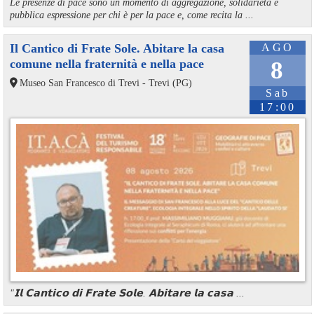
Le presenze di pace sono un momento di aggregazione, solidarietà e
pubblica espressione per chi è per la pace e, come recita la ...
Il Cantico di Frate Sole. Abitare la casa
AGO
comune nella fraternità e nella pace
8
Museo San Francesco di Trevi - Trevi (PG)
Sab
17:00
"𝗜𝗹 𝗖𝗮𝗻𝘁𝗶𝗰𝗼 𝗱𝗶 𝗙𝗿𝗮𝘁𝗲 𝗦𝗼𝗹𝗲. 𝗔𝗯𝗶𝘁𝗮𝗿𝗲 𝗹𝗮 𝗰𝗮𝘀𝗮 ...