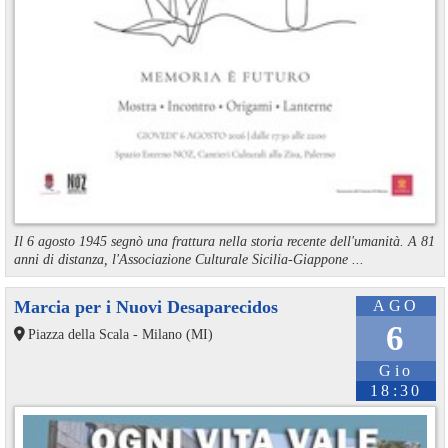
Il 6 agosto 1945 segnò una frattura nella storia recente dell'umanità. A 81
anni di distanza, l'Associazione Culturale Sicilia-Giappone ...
Marcia per i Nuovi Desaparecidos
AGO
6
Piazza della Scala - Milano (MI)
Gio
18:30