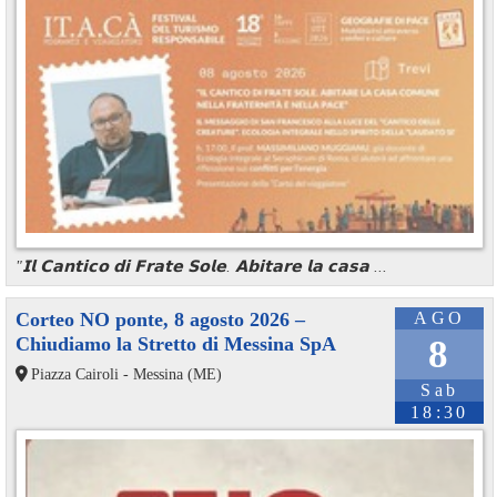
"𝗜𝗹 𝗖𝗮𝗻𝘁𝗶𝗰𝗼 𝗱𝗶 𝗙𝗿𝗮𝘁𝗲 𝗦𝗼𝗹𝗲. 𝗔𝗯𝗶𝘁𝗮𝗿𝗲 𝗹𝗮 𝗰𝗮𝘀𝗮 ...
Corteo NO ponte, 8 agosto 2026 –
AGO
Chiudiamo la Stretto di Messina SpA
8
Piazza Cairoli - Messina (ME)
Sab
18:30