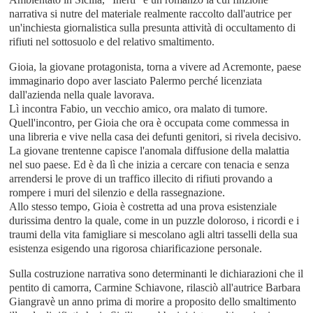
narrativa si nutre del materiale realmente raccolto dall'autrice per
un'inchiesta giornalistica sulla presunta attività di occultamento di
rifiuti nel sottosuolo e del relativo smaltimento.
Gioia, la giovane protagonista, torna a vivere ad Acremonte, paese
immaginario dopo aver lasciato Palermo perché licenziata
dall'azienda nella quale lavorava.
Lì incontra Fabio, un vecchio amico, ora malato di tumore.
Quell'incontro, per Gioia che ora è occupata come commessa in
una libreria e vive nella casa dei defunti genitori, si rivela decisivo.
La giovane trentenne capisce l'anomala diffusione della malattia
nel suo paese. Ed è da lì che inizia a cercare con tenacia e senza
arrendersi le prove di un traffico illecito di rifiuti provando a
rompere i muri del silenzio e della rassegnazione.
Allo stesso tempo, Gioia è costretta ad una prova esistenziale
durissima dentro la quale, come in un puzzle doloroso, i ricordi e i
traumi della vita famigliare si mescolano agli altri tasselli della sua
esistenza esigendo una rigorosa chiarificazione personale.
Sulla costruzione narrativa sono determinanti le dichiarazioni che il
pentito di camorra, Carmine Schiavone, rilasciò all'autrice Barbara
Giangravè un anno prima di morire a proposito dello smaltimento