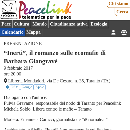
Chi siamo
Cerca
Pace
Cultura
Mondo
Cittadinanza attiva
Ecologia
Calendario
Mappa
PRESENTAZIONE
“Inerti”, il romanzo sulle ecomafie di
Barbara Giangravè
9 febbraio 2017
ore 20:00
Libreria Mondadori, via De Cesare, n. 35, Taranto (TA)
OSM
Google
Apple
Dialogano con l'autrice:
Fulvia Gravame, responsabile del nodo di Taranto per Peacelink
Michela Soldo, Libera contro le mafie – Taranto
Modera: Emanuela Carucci, giornalista de “ilGiornale.it”
Ambientato in Sicilia, “Inerti” è un romanzo la cui finzione