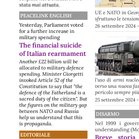
stata mai attuata.
UE e NATO in Georgia
PEACELINK ENGLISH
sfruttano le tension
Yesterday, Parliament voted
26 settembre 2024 
for a further increase in
military spending
The financial suicide
of Italian rearmament
Another £22 billion will be
allocated to military defence
spending. Minister Giorgetti
l'uso di armi nucl
invoked Article 52 of the
verso una nuova fa
Constitution to say that "the
pericolo sempre più
defence of the Fatherland is a
sacred duty of the citizen". But
25 settembre 2024 
the figures on the military gap
between NATO and Russia
DISARMO
help us understand that this
Nel 1999 i gover
is propaganda.
understanding (M
EDITORIALE
Breve stori