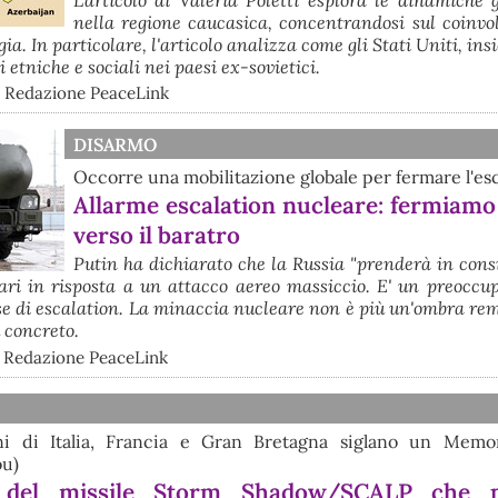
nella regione caucasica, concentrandosi sul coinvo
. In particolare, l'articolo analizza come gli Stati Uniti, ins
i etniche e sociali nei paesi ex-sovietici.
- Redazione PeaceLink
DISARMO
Occorre una mobilitazione globale per fermare l'es
Allarme escalation nucleare: fermiamo
verso il baratro
Putin ha dichiarato che la Russia "prenderà in cons
eari in risposta a un attacco aereo massiccio. E' un preoccu
se di escalation. La minaccia nucleare non è più un'ombra re
 concreto.
- Redazione PeaceLink
ni di Italia, Francia e Gran Bretagna siglano un Mem
ou)
a del missile Storm Shadow/SCALP che p