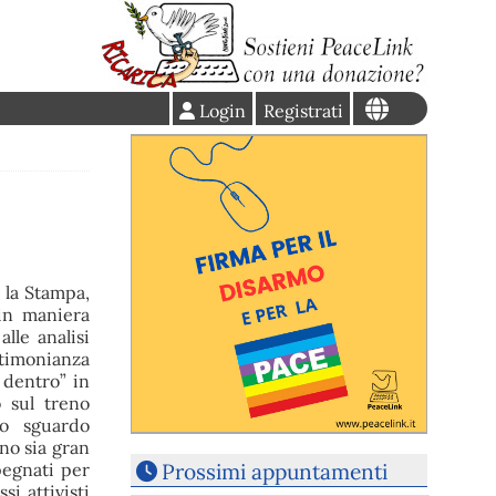
Login
Registrati
 la Stampa,
 in maniera
le analisi
stimonianza
 dentro” in
o sul treno
lo sguardo
no sia gran
Prossimi appuntamenti
pegnati per
si attivisti