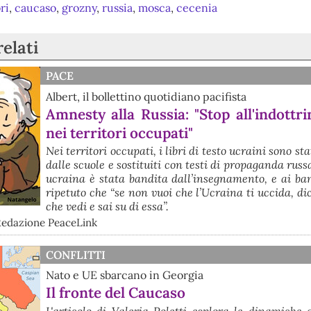
bri
,
caucaso
,
grozny
,
russia
,
mosca
,
cecenia
relati
PACE
Albert, il bollettino quotidiano pacifista
Amnesty alla Russia: "Stop all'indott
nei territori occupati"
Nei territori occupati, i libri di testo ucraini sono st
dalle scuole e sostituiti con testi di propaganda russ
ucraina è stata bandita dall’insegnamento, e ai ba
ripetuto che “se non vuoi che l’Ucraina ti uccida, dic
che vedi e sai su di essa”.
Redazione PeaceLink
CONFLITTI
Nato e UE sbarcano in Georgia
Il fronte del Caucaso
L'articolo di Valeria Poletti esplora le dinamiche 