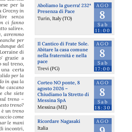
orse per la
Aboliamo la guerra! 232ª
AGO
a Grozny in
Presenza di Pace
8
ire senza
Turin, Italy (TO)
on ci fanno
Sab
tto salire».
11:00
re, avremmo
 Neanche per
Il Cantico di Frate Sole.
AGO
 dunque del
Abitare la casa comune
8
Lorraine di
nella fraternità e nella
' grazie a
pace
Sab
 sul treno,
Trevi (PG)
17:00
 una certa
alido per la
do in qua la
Corteo NO ponte, 8
AGO
che cascano
agosto 2026 –
8
e che siete
Chiudiamo la Stretto di
sul treno –
Messina SpA
Sab
uesto treno?
Messina (ME)
18:30
 è un treno
braccio come
Ricordare Nagasaki
AGO
enar le mani
9
Italia
i incontri,