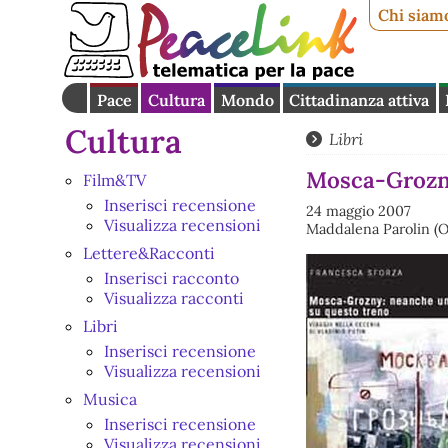
Chi siam
Pace
Cultura
Mondo
Cittadinanza attiva
Cultura
Libri
Mosca-Grozny
Film&TV
Inserisci recensione
24 maggio 2007
Visualizza recensioni
Maddalena Parolin (O
Lettere&Racconti
Inserisci racconto
Visualizza racconti
Libri
Inserisci recensione
Visualizza recensioni
Musica
Inserisci recensione
Visualizza recensioni