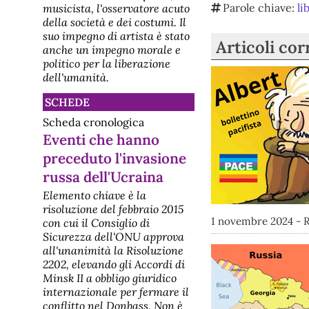
sconvolto da guerre e tensioni
Parole chiave:
li
musicista, l'osservatore acuto
crescenti, l’educazione alla pace
della società e dei costumi. Il
diventa una necessità per la
suo impegno di artista è stato
sopravvivenza. Con questo
Articoli cor
anche un impegno morale e
presupposto, si apre il 16 e 17
gennaio 2026, alla Sapienza
politico per la liberazione
Università di Roma, la Conferenza
dell'umanità.
N
[cultura] Sondaggio: per l'80%
SCHEDE
il futuro sarà peggiore
Welfare: rilevazione Adnkronos, più
Scheda cronologica
ansia che fiducia nel futuro, 80%
Eventi che hanno
vede condizione peggiore tra 20
anniRoma, 18 giu.
preceduto l'invasione
(Adnkronos/Labitalia) - Un Paese
russa dell'Ucraina
che guarda al proprio domani con
più ansia che fiducia: sentimenti
Elemento chiave è la
diffusi di preoccupazione e
incertezza, tra timori per il futuro
risoluzione del febbraio 2015
perso
1 novembre 2024 - 
con cui il Consiglio di
Sicurezza dell'ONU approva
all'unanimità la Risoluzione
2202, elevando gli Accordi di
Minsk II a obbligo giuridico
internazionale per fermare il
conflitto nel Donbass. Non è