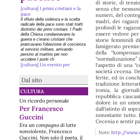
di storie, di tens
[cultura] I primi cristiani e la
senza che nessuno
pace
numeri, del contegg
Il rifiuto della violenza e la scelta
madri, dei ragazzi
radicale della pace sono stati tratti
profondi le ragazze
distintivi dei primi cristiani. I Padri
essere vedove per c
della Chiesa condannavano la
guerra e c'erano cristiani che
storie femminili d
praticavano l'obiezione di coscienza
famigerato premier
al servizio militare, arrivando
della “kompensaz
persino al martirio per non
“normalizzazione” 
uccidere.I punti ch
[cultura] Un evento per
l'aspetto di una “
celebrare l'eredità di Danilo
società cecena. De
Dolci
ferite, ed in concl
Dal sito
Palermo: all’Ars si ricorda lo
tradizione lettera
"Sciopero alla rovescia", lunedì 2
ironia, la giorna
CULTURA
febbraioUn evento per celebrare
repubblica caucasi
l'eredità di Danilo DolciPalermo, 30
Un ricordo personale
gennaio 2026 – Si terrà lunedì 2
dolore in un umori
febbraio, dalle ore 17 alle 19, presso
Per Francesco
dall'istinto di sop
la Sala Mattarella di Palazzo dei
nonostante tutto. 
Guccini
Norman
Cecenia e sentir par
[cultura] Educazione alla pace:
Era un compagno di lotte
le prossime iniziative
nonviolente, Francesco
Note:
http://www.o
Università di Roma La Sapienza 16
Guccini. Non solo il poeta, il
e 17 gennaio 2026In un mondo