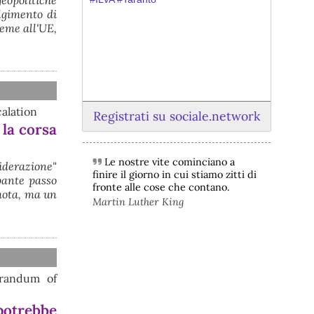
lgimento di
ieme all'UE,
calation
Registrati su sociale.network
 la corsa
Le nostre vite cominciano a
iderazione"
@peacelink
 - 
6/8/2026 21:45
finire il giorno in cui stiamo zitti di
pante passo
borsaitaliana.it/borsa/notizie
fronte alle cose che contano.
mota, ma un
Si sta ragionando su un piano B per 
Martin Luther King
Taranto dopo la chiusura dell’area a 
caldo dell’ILVA?
#
ILVA
#
Taranto
@peacelink
 - 
6/8/2026 21:41
cronachetarantine.it/index.php
orandum of
il Governo ha manifestato l’intenzione 
di predisporre un provvedimento 
otrebbe
straordinario per attenuare le 