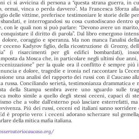
ioni ci si avvicina di persona a “questa strana guerra, in c
, ormai, vinca o perda davvero”. Ma Francesca Sforza alla
io delle vittime, preferisce testimoniare le storie delle per
 sbandati, e interrogandosi su cosa custodiscano dentro q
, con le quali non si può parlare: “Devono avere un marito, d
onquistare il diritto di parola”. Dal libro emergono intensi 
i dolore, coraggio e speranza. Ma non manca l'analisi della
 ceceno Kadyrov figlio, della ricostruzione di Grozny, del
ia” (i risarcimenti per gli edifici bombardati), ins
imposta da Mosca che, in particolare negli ultimi due anni,
cecenizzazione” per la quale ora il conflitto è sempre più i
nuncia e dolore, tragedie e ironia nel raccontare la Cecen
usione una analisi del rapporto dei russi con il Caucaso alla
ria russa. Conciliando serietà, testimonianza drammatica e
lista della Stampa sembra avere uno sguardo sulle trag
ca molto simile a quello degli stessi ceceni, capaci di st
smo che a volte dall'esterno può lasciare esterrefatti, m
ravvivenza. Più dei russi, ceceni ed italiani sanno sorridere 
Ed è proprio vero: i ceceni adorano scherzare sul gemellag
lare della mitica mafia italiana.
sservatoriocaucaso.org/