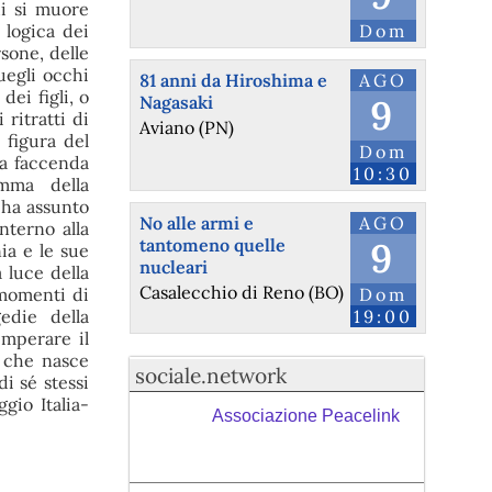
ui si muore
Dom
 logica dei
sone, delle
uegli occhi
81 anni da Hiroshima e
AGO
ei figli, o
Nagasaki
9
ritratti di
Aviano (PN)
 figura del
Dom
la faccenda
10:30
omma della
 ha assunto
No alle armi e
AGO
nterno alla
tantomeno quelle
9
ia e le sue
nucleari
 luce della
Casalecchio di Reno (BO)
Dom
 momenti di
19:00
edie della
emperare il
a che nasce
sociale.network
di sé stessi
gio Italia-
Associazione Peacelink