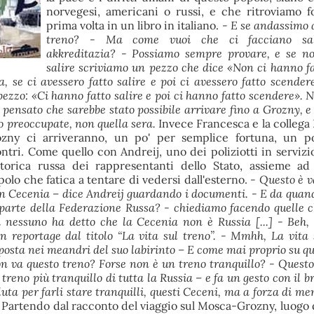
norvegesi, americani o russi, e che ritroviamo f
prima volta in un libro in italiano.
- E se andassimo 
treno? - Ma come vuoi che ci facciano sal
akkreditazia? - Possiamo sempre provare, e se n
salire scriviamo un pezzo che dice «Non ci hanno fa
a, se ci avessero fatto salire e poi ci avessero fatto scende
pezzo: «Ci hanno fatto salire e poi ci hanno fatto scendere».
ensato che sarebbe stato possibile arrivare fino a Grozny, e
o preoccupate, non quella sera.
Invece Francesca e la collega 
ozny ci arriveranno, un po' per semplice fortuna, un po
ntri. Come quello con Andreij, uno dei poliziotti in servizio
torica russa dei rappresentanti dello Stato, assieme ad
olo che fatica a tentare di vedersi dall'esterno.
- Questo è v
 in Cecenia – dice Andreij guardando i documenti. - E da quan
parte della Federazione Russa? - chiediamo facendo quelle 
i nessuno ha detto che la Cecenia non è Russia [...] - Beh, 
n reportage dal titolo “La vita sul treno”. - Mmhh, La vita 
sposta nei meandri del suo labirinto – E come mai proprio su q
n va questo treno? Forse non è un treno tranquillo? - Questo
l treno più tranquillo di tutta la Russia – e fa un gesto con il 
luta per farli stare tranquilli, questi Ceceni, ma a forza di m
Partendo dal racconto del viaggio sul Mosca-Grozny, luogo d