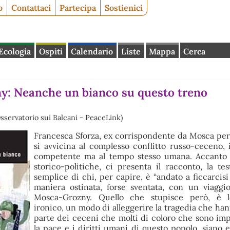
o
Contattaci
Partecipa
Sostienici
Ecologia
Ospiti
Calendario
Liste
Mappa
Cerca
: Neanche un bianco su questo treno
sservatorio sui Balcani - PeaceLink)
Francesca Sforza, ex corrispondente da Mosca per
si avvicina al complesso conflitto russo-ceceno,
competente ma al tempo stesso umana. Accanto al
storico-politiche, ci presenta il racconto, la te
semplice di chi, per capire, è “andato a ficcarcisi
maniera ostinata, forse sventata, con un viaggi
Mosca-Grozny. Quello che stupisce però, è 
ironico, un modo di alleggerire la tragedia che han
parte dei ceceni che molti di coloro che sono im
la pace e i diritti umani di questo popolo, siano es