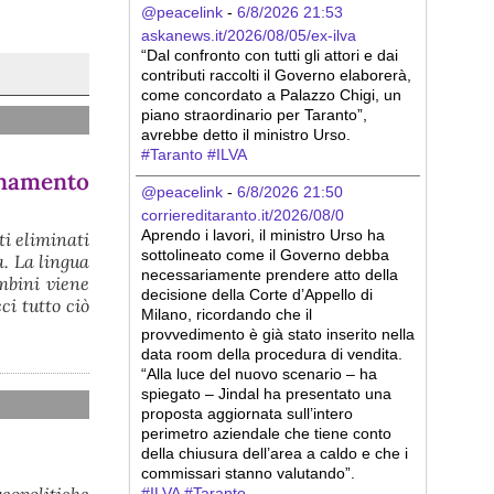
@peacelink
 - 
6/8/2026 21:53
askanews.it/2026/08/05/ex-ilva
“Dal confronto con tutti gli attori e dai 
contributi raccolti il Governo elaborerà, 
come concordato a Palazzo Chigi, un 
piano straordinario per Taranto”, 
avrebbe detto il ministro Urso.
#
Taranto
#
ILVA
rinamento
@peacelink
 - 
6/8/2026 21:50
corriereditaranto.it/2026/08/0
Aprendo i lavori, il ministro Urso ha 
ati eliminati
sottolineato come il Governo debba 
a. La lingua
necessariamente prendere atto della 
mbini viene
decisione della Corte d’Appello di 
ci tutto ciò
Milano, ricordando che il 
provvedimento è già stato inserito nella 
data room della procedura di vendita. 
“Alla luce del nuovo scenario – ha 
spiegato – Jindal ha presentato una 
proposta aggiornata sull’intero 
perimetro aziendale che tiene conto 
della chiusura dell’area a caldo e che i 
commissari stanno valutando”.
geopolitiche
#
ILVA
#
Taranto