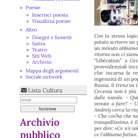
Poesie
Inserisci poesia
Visualizza poesie
Altro
Con la stessa logic
Disegni e fumetti
potuto scrivere un 
Satira
un minuto abbiamo p
Teatro
ritorno non ci siam
Siti Web
“Libération” a Gr
Archivio
provvidenziali inco
Mappa degli argomenti
che incarna la re
Sociale.network
ingenuità di un pop
Russia, il treno va
Lista Cultura
Cecenia non è più 
dalle nuvole. - Qu
venute a fare? - U
Andreij cerca la ri
- Che cos'ha che no
Archivio
tranquillissimo, è i
per dire: «Ce n'è vo
pubblico
ce l'abbiamo fatta».