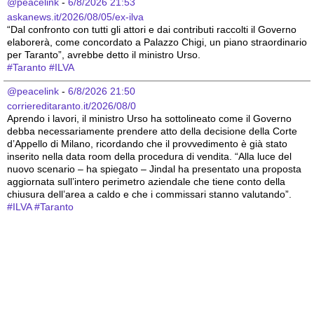
@peacelink
 - 
6/8/2026 21:53
askanews.it/2026/08/05/ex-ilva
“Dal confronto con tutti gli attori e dai contributi raccolti il Governo 
elaborerà, come concordato a Palazzo Chigi, un piano straordinario 
per Taranto”, avrebbe detto il ministro Urso.
#
Taranto
#
ILVA
@peacelink
 - 
6/8/2026 21:50
corriereditaranto.it/2026/08/0
Aprendo i lavori, il ministro Urso ha sottolineato come il Governo 
debba necessariamente prendere atto della decisione della Corte 
d’Appello di Milano, ricordando che il provvedimento è già stato 
inserito nella data room della procedura di vendita. “Alla luce del 
nuovo scenario – ha spiegato – Jindal ha presentato una proposta 
aggiornata sull’intero perimetro aziendale che tiene conto della 
chiusura dell’area a caldo e che i commissari stanno valutando”.
#
ILVA
#
Taranto