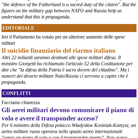
"the defence of the Fatherland is a sacred duty of the citizen". But the
figures on the military gap between NATO and Russia help us
understand that this is propaganda.
EDITORIALE
Ieri il Parlamento ha votato per un ulteriore aumento delle spese
@peacelink
 - 
6/8/2026 21:36
militari
giornalerossoblu.it/ex-ilva-sc
Il suicidio finanziario del riarmo italiano
Nel tavolo convocato al Ministero delle Imprese e del Made in Italy, 
Altri 22 miliardi saranno destinati alle spese militari difesa. Il
il Governo ha annunciato l’intenzione di predisporre un 
ministro Giorgetti ha richiamato l'articolo 52 della Costituzione per
provvedimento straordinario per attenuare le conseguenze 
dire che "la difesa della Patria è sacro dovere del cittadino". Ma i
economiche e sociali dello stop dell’area a caldo, invitando le 
rappresentanze del territorio a presentare proposte operative.
numeri del divario militare Nato/Russia ci servono a capire che è
#
ILVA
#
Taranto
propaganda.
CONFLITTI
Facciamo chiarezza
Gli aerei militari devono comunicare il piano di
volo e avere il transponder acceso?
Per il ministro della Difesa polacco Władysław Kosiniak-Kamysz, un
aereo militare russo operava nello spazio aereo internazionale
"senza un piano di volo e con il transponder spento". Non aveva