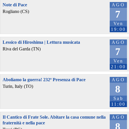
Note di Pace
AGO
7
Rogliano (CS)
Ven
19:00
Lessico di Hiroshima | Lettura musicata
AGO
7
Riva del Garda (TN)
Ven
21:00
Aboliamo la guerra! 232ª Presenza di Pace
AGO
8
Turin, Italy (TO)
Sab
11:00
Il Cantico di Frate Sole. Abitare la casa comune nella
AGO
fraternità e nella pace
8