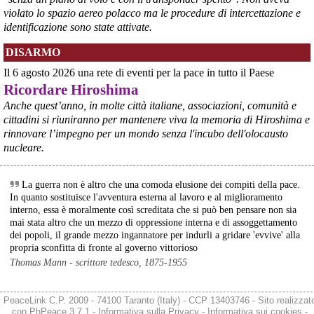
violato lo spazio aereo polacco ma le procedure di intercettazione e
identificazione sono state attivate.
@peacelink
 - 
6/8/2026 21:35
DISARMO
Ultimi cento milioni di euro per l’ex Ilva, poi non saranno più 
possibili nuovi aiuti di Stato. Lo ha confermato il ministro Adolfo 
Il 6 agosto 2026 una rete di eventi per la pace in tutto il Paese
Urso durante l’incontro al Mimit con le imprese dell’indotto: la 
Ricordare Hiroshima
tranche conclusiva del prestito autorizzato dall’Unione europea 
dovrà essere erogata entro il 9 agosto e restituita dal futuro 
Anche quest’anno, in molte città italiane, associazioni, comunità e
acquirente.
cittadini si riuniranno per mantenere viva la memoria di Hiroshima e
Fonte: Studio100
rinnovare l’impegno per un mondo senza l'incubo dell'olocausto
#
ILVA
#
UE
nucleare.
@peacelink
 - 
6/8/2026 21:08
Il governatore di Puglia Decaro esce dal vertice al Mimit più 
La guerra non è altro che una comoda elusione dei compiti della pace.
preoccupato di come era entrato, lamentando l’assenza di certezze 
In quanto sostituisce l'avventura esterna al lavoro e al miglioramento
sulla procedura di gara e ribadendo la necessità di un ruolo diretto 
interno, essa è moralmente così screditata che si può ben pensare non sia
dello Stato.
mai stata altro che un mezzo di oppressione interna e di assoggettamento
Anche il sindaco di Taranto, Bitetti, chiede un piano industriale 
dei popoli, il grande mezzo ingannatore per indurli a gridare 'evvive' alla
chiaro, garanzie sulla salute e strumenti di tutela per i lavoratori 
propria sconfitta di fronte al governo vittorioso
dell’area a freddo. La Provincia parla di un tavolo “senza decisioni”.
Thomas Mann - scrittore tedesco, 1875-1955
Fonte: Cronache Tarantine 
#
ILVA
PeaceLink C.P. 2009 - 74100 Taranto (Italy) - CCP 13403746 - Sito realizzat
@peacelink
 - 
6/8/2026 21:08
con
PhPeace 3.7.1
-
Informativa sulla Privacy
-
Informativa sui cookies
-