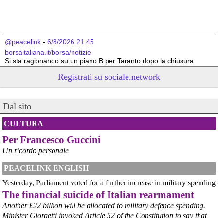
@peacelink
 - 
6/8/2026 21:45
borsaitaliana.it/borsa/notizie
Si sta ragionando su un piano B per Taranto dopo la chiusura 
dell’area a caldo dell’ILVA?
Registrati su sociale.network
#
ILVA
#
Taranto
@peacelink
 - 
6/8/2026 21:41
Dal sito
cronachetarantine.it/index.php
il Governo ha manifestato l’intenzione di predisporre un 
provvedimento straordinario per attenuare le conseguenze 
CULTURA
economiche e sociali della prevista fermata dell’area a caldo e ha 
Per Francesco Guccini
chiesto alle rappresentanze del territorio di formulare proposte 
concrete per definirne i contenuti. Casartigiani valuta positivamente 
Un ricordo personale
questa disponibilità.
#
ILVA
#
Taranto
PEACELINK ENGLISH
Yesterday, Parliament voted for a further increase in military spending
The financial suicide of Italian rearmament
Another £22 billion will be allocated to military defence spending.
Minister Giorgetti invoked Article 52 of the Constitution to say that