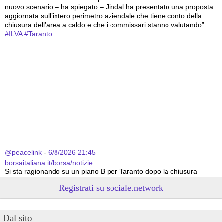
nuovo scenario – ha spiegato – Jindal ha presentato una proposta 
aggiornata sull’intero perimetro aziendale che tiene conto della 
chiusura dell’area a caldo e che i commissari stanno valutando”.
#
ILVA
#
Taranto
@peacelink
 - 
6/8/2026 21:45
borsaitaliana.it/borsa/notizie
Si sta ragionando su un piano B per Taranto dopo la chiusura 
dell’area a caldo dell’ILVA?
Registrati su sociale.network
#
ILVA
#
Taranto
@peacelink
 - 
6/8/2026 21:41
Dal sito
cronachetarantine.it/index.php