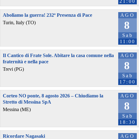
21:00
Aboliamo la guerra! 232ª Presenza di Pace
AGO
8
Turin, Italy (TO)
Sab
11:00
Il Cantico di Frate Sole. Abitare la casa comune nella
AGO
fraternità e nella pace
8
Trevi (PG)
Sab
17:00
Corteo NO ponte, 8 agosto 2026 – Chiudiamo la
AGO
Stretto di Messina SpA
8
Messina (ME)
Sab
18:30
Ricordare Nagasaki
AGO