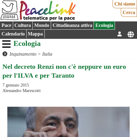
Chi siamo
Cerca
Pace
Cultura
Mondo
Cittadinanza attiva
Ecologia
Calendario
Mappa
Ecologia
Inquinamento
>
Italia
Nel decreto Renzi non c'è neppure un euro
per l'ILVA e per Taranto
7 gennaio 2015
Alessandro Marescotti