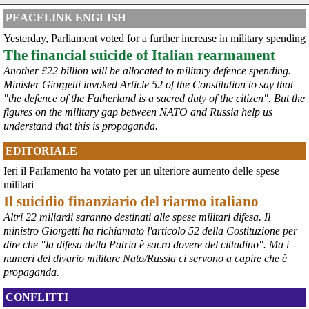
il Governo ha manifestato l’intenzione di predisporre un 
provvedimento straordinario per attenuare le conseguenze 
PEACELINK ENGLISH
economiche e sociali della prevista fermata dell’area a caldo e ha 
Yesterday, Parliament voted for a further increase in military spending
chiesto alle rappresentanze del territorio di formulare proposte 
The financial suicide of Italian rearmament
concrete per definirne i contenuti. Casartigiani valuta positivamente 
questa disponibilità.
Another £22 billion will be allocated to military defence spending.
#
ILVA
#
Taranto
Minister Giorgetti invoked Article 52 of the Constitution to say that
"the defence of the Fatherland is a sacred duty of the citizen". But the
figures on the military gap between NATO and Russia help us
understand that this is propaganda.
EDITORIALE
Ieri il Parlamento ha votato per un ulteriore aumento delle spese
militari
Il suicidio finanziario del riarmo italiano
Altri 22 miliardi saranno destinati alle spese militari difesa. Il
ministro Giorgetti ha richiamato l'articolo 52 della Costituzione per
@peacelink
 - 
6/8/2026 21:36
dire che "la difesa della Patria è sacro dovere del cittadino". Ma i
numeri del divario militare Nato/Russia ci servono a capire che è
giornalerossoblu.it/ex-ilva-sc
Nel tavolo convocato al Ministero delle Imprese e del Made in Italy, 
propaganda.
il Governo ha annunciato l’intenzione di predisporre un 
provvedimento straordinario per attenuare le conseguenze 
CONFLITTI
economiche e sociali dello stop dell’area a caldo, invitando le 