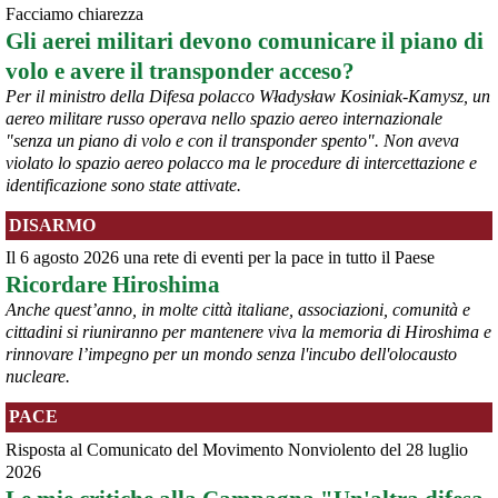
Facciamo chiarezza
rappresentanze del territorio a presentare proposte operative.
Gli aerei militari devono comunicare il piano di
#
ILVA
#
Taranto
volo e avere il transponder acceso?
Per il ministro della Difesa polacco Władysław Kosiniak-Kamysz, un
aereo militare russo operava nello spazio aereo internazionale
"senza un piano di volo e con il transponder spento". Non aveva
violato lo spazio aereo polacco ma le procedure di intercettazione e
identificazione sono state attivate.
DISARMO
Il 6 agosto 2026 una rete di eventi per la pace in tutto il Paese
Ricordare Hiroshima
@peacelink
 - 
6/8/2026 21:35
Anche quest’anno, in molte città italiane, associazioni, comunità e
Ultimi cento milioni di euro per l’ex Ilva, poi non saranno più 
cittadini si riuniranno per mantenere viva la memoria di Hiroshima e
possibili nuovi aiuti di Stato. Lo ha confermato il ministro Adolfo 
rinnovare l’impegno per un mondo senza l'incubo dell'olocausto
Urso durante l’incontro al Mimit con le imprese dell’indotto: la 
nucleare.
tranche conclusiva del prestito autorizzato dall’Unione europea 
dovrà essere erogata entro il 9 agosto e restituita dal futuro 
PACE
acquirente.
Fonte: Studio100
Risposta al Comunicato del Movimento Nonviolento del 28 luglio
#
ILVA
#
UE
2026