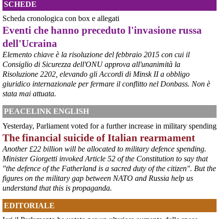
SCHEDE
corriereditaranto.it/2026/08/0
Aprendo i lavori, il ministro Urso ha sottolineato come il Governo 
Scheda cronologica con box e allegati
debba necessariamente prendere atto della decisione della Corte 
Eventi che hanno preceduto l'invasione russa
d’Appello di Milano, ricordando che il provvedimento è già stato 
dell'Ucraina
inserito nella data room della procedura di vendita. “Alla luce del 
nuovo scenario – ha spiegato – Jindal ha presentato una proposta 
Elemento chiave è la risoluzione del febbraio 2015 con cui il
aggiornata sull’intero perimetro aziendale che tiene conto della 
Consiglio di Sicurezza dell'ONU approva all'unanimità la
chiusura dell’area a caldo e che i commissari stanno valutando”.
Risoluzione 2202, elevando gli Accordi di Minsk II a obbligo
#
ILVA
#
Taranto
giuridico internazionale per fermare il conflitto nel Donbass. Non è
stata mai attuata.
PEACELINK ENGLISH
Yesterday, Parliament voted for a further increase in military spending
The financial suicide of Italian rearmament
Another £22 billion will be allocated to military defence spending.
Minister Giorgetti invoked Article 52 of the Constitution to say that
"the defence of the Fatherland is a sacred duty of the citizen". But the
figures on the military gap between NATO and Russia help us
understand that this is propaganda.
@peacelink
 - 
6/8/2026 21:45
EDITORIALE
borsaitaliana.it/borsa/notizie
Si sta ragionando su un piano B per Taranto dopo la chiusura 