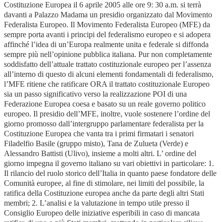
Costituzione Europea il 6 aprile 2005 alle ore 9: 30 a.m. si terrà
davanti a Palazzo Madama un presidio organizzato dal Movimento
Federalista Europeo. Il Movimento Federalista Europeo (MFE) da
sempre porta avanti i principi del federalismo europeo e si adopera
affinché l’idea di un’Europa realmente unita e federale si diffonda
sempre più nell’opinione pubblica italiana. Pur non completamente
soddisfatto dell’attuale trattato costituzionale europeo per l’assenza
all’interno di questo di alcuni elementi fondamentali di federalismo,
l’MFE ritiene che ratificare ORA il trattato costituzionale Europeo
sia un passo significativo verso la realizzazione POI di una
Federazione Europea coesa e basato su un reale governo politico
europeo. Il presidio dell’MFE, inoltre, vuole sostenere l’ordine del
giorno promosso dall’intergruppo parlamentare federalista per la
Costituzione Europea che vanta tra i primi firmatari i senatori
Filadelfio Basile (gruppo misto), Tana de Zulueta (Verde) e
Alessandro Battisti (Ulivo), insieme a molti altri. L’ ordine del
giorno impegna il governo italiano su vari obiettivi in particolare: 1.
Il rilancio del ruolo storico dell’Italia in quanto paese fondatore delle
Comunità europee, al fine di stimolare, nei limiti del possibile, la
ratifica della Costituzione europea anche da parte degli altri Stati
membri; 2. L’analisi e la valutazione in tempo utile presso il
Consiglio Europeo delle iniziative esperibili in caso di mancata