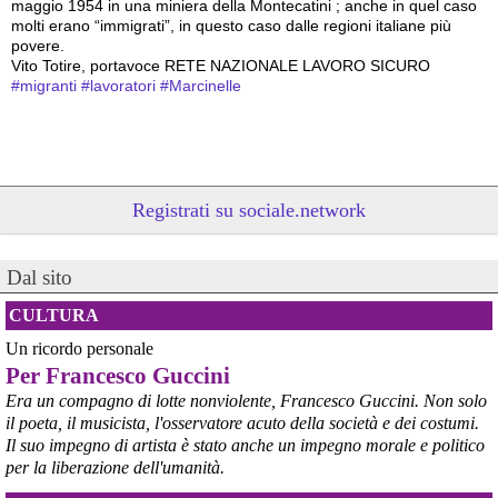
maggio 1954 in una miniera della Montecatini ; anche in quel caso 
molti erano “immigrati”, in questo caso dalle regioni italiane più 
povere.
Vito Totire, portavoce RETE NAZIONALE LAVORO SICURO
#
migranti
#
lavoratori
#
Marcinelle
Registrati su sociale.network
Dal sito
CULTURA
Un ricordo personale
@peacelink
 - 
6/8/2026 21:53
Per Francesco Guccini
askanews.it/2026/08/05/ex-ilva
“Dal confronto con tutti gli attori e dai contributi raccolti il Governo 
Era un compagno di lotte nonviolente, Francesco Guccini. Non solo
elaborerà, come concordato a Palazzo Chigi, un piano straordinario 
il poeta, il musicista, l'osservatore acuto della società e dei costumi.
per Taranto”, avrebbe detto il ministro Urso.
Il suo impegno di artista è stato anche un impegno morale e politico
#
Taranto
#
ILVA
per la liberazione dell'umanità.
@peacelink
 - 
6/8/2026 21:50