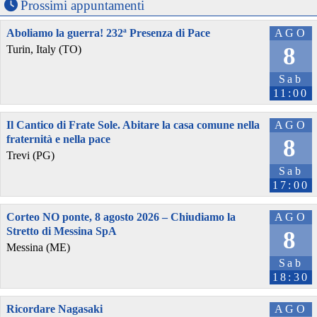
Prossimi appuntamenti
Aboliamo la guerra! 232ª Presenza di Pace
AGO
8
Turin, Italy (TO)
Sab
11:00
Il Cantico di Frate Sole. Abitare la casa comune nella
AGO
fraternità e nella pace
8
Trevi (PG)
Sab
17:00
Corteo NO ponte, 8 agosto 2026 – Chiudiamo la
AGO
Stretto di Messina SpA
8
Messina (ME)
Sab
18:30
Ricordare Nagasaki
AGO