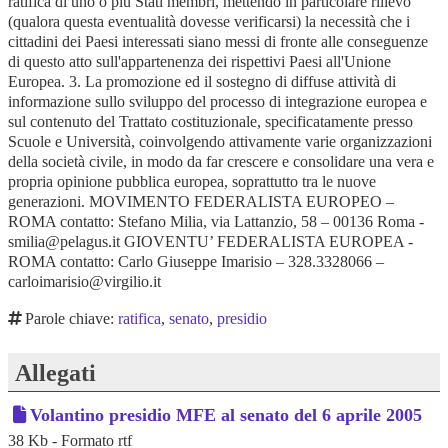
ratifica di uno o più Stati membri, mettendo in particolare rilievo
(qualora questa eventualità dovesse verificarsi) la necessità che i
cittadini dei Paesi interessati siano messi di fronte alle conseguenze
di questo atto sull'appartenenza dei rispettivi Paesi all'Unione
Europea. 3. La promozione ed il sostegno di diffuse attività di
informazione sullo sviluppo del processo di integrazione europea e
sul contenuto del Trattato costituzionale, specificatamente presso
Scuole e Università, coinvolgendo attivamente varie organizzazioni
della società civile, in modo da far crescere e consolidare una vera e
propria opinione pubblica europea, soprattutto tra le nuove
generazioni. MOVIMENTO FEDERALISTA EUROPEO –
ROMA contatto: Stefano Milia, via Lattanzio, 58 – 00136 Roma -
smilia@pelagus.it GIOVENTU’ FEDERALISTA EUROPEA -
ROMA contatto: Carlo Giuseppe Imarisio – 328.3328066 –
carloimarisio@virgilio.it
Parole chiave:
ratifica
,
senato
,
presidio
Allegati
Volantino presidio MFE al senato del 6 aprile 2005
38 Kb - Formato rtf