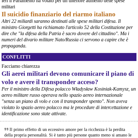
Ieri il Parlamento ha votato per un ulteriore aumento delle spese
dell’area a caldo dell’ILVA?
militari
#
ILVA
#
Taranto
Il suicidio finanziario del riarmo italiano
@peacelink
 - 
6/8/2026 21:41
Altri 22 miliardi saranno destinati alle spese militari difesa. Il
cronachetarantine.it/index.php
ministro Giorgetti ha richiamato l'articolo 52 della Costituzione per
il Governo ha manifestato l’intenzione di predisporre un 
dire che "la difesa della Patria è sacro dovere del cittadino". Ma i
provvedimento straordinario per attenuare le conseguenze 
numeri del divario militare Nato/Russia ci servono a capire che è
economiche e sociali della prevista fermata dell’area a caldo e ha 
propaganda.
chiesto alle rappresentanze del territorio di formulare proposte 
concrete per definirne i contenuti. Casartigiani valuta positivamente 
CONFLITTI
questa disponibilità.
#
ILVA
#
Taranto
Facciamo chiarezza
Gli aerei militari devono comunicare il piano di
volo e avere il transponder acceso?
Per il ministro della Difesa polacco Władysław Kosiniak-Kamysz, un
aereo militare russo operava nello spazio aereo internazionale
"senza un piano di volo e con il transponder spento". Non aveva
violato lo spazio aereo polacco ma le procedure di intercettazione e
identificazione sono state attivate.
Il primo effetto di un eccessivo amore per la ricchezza è la perdita
della propria personalità. Si è tanto più persone quanto meno si amano le
@peacelink
 - 
6/8/2026 21:36