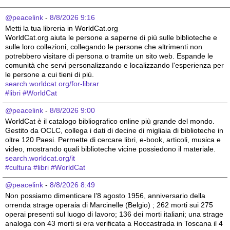
@peacelink
 - 
8/8/2026 9:16
Metti la tua libreria in WorldCat.org
WorldCat.org aiuta le persone a saperne di più sulle biblioteche e 
sulle loro collezioni, collegando le persone che altrimenti non 
potrebbero visitare di persona o tramite un sito web. Espande le 
comunità che servi personalizzando e localizzando l'esperienza per 
le persone a cui tieni di più.
search.worldcat.org/for-librar
#
libri
#
WorldCat
@peacelink
 - 
8/8/2026 9:00
WorldCat è il catalogo bibliografico online più grande del mondo. 
Gestito da OCLC, collega i dati di decine di migliaia di biblioteche in 
oltre 120 Paesi. Permette di cercare libri, e-book, articoli, musica e 
video, mostrando quali biblioteche vicine possiedono il materiale.
search.worldcat.org/it
#
cultura
#
libri
#
WorldCat
@peacelink
 - 
8/8/2026 8:49
Non possiamo dimenticare l’8 agosto 1956, anniversario della 
orrenda strage operaia di Marcinelle (Belgio) ; 262 morti sui 275 
operai presenti sul luogo di lavoro; 136 dei morti italiani; una strage 
analoga con 43 morti si era verificata a Roccastrada in Toscana il 4 