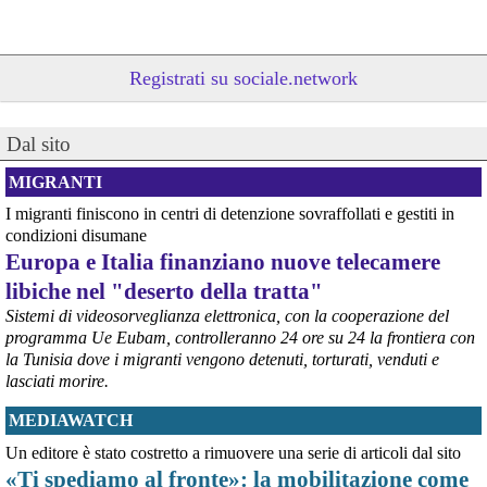
Registrati su sociale.network
Dal sito
MIGRANTI
@peacelink
 - 
10/8/2026 16:10
«Ai bambini di Gaza il Nobel per la pace»
I migranti finiscono in centri di detenzione sovraffollati e gestiti in
La proposta viene lanciata (con centinaia di adesioni) dal 
condizioni disumane
quotidiano «L'Avvenire».
Europa e Italia finanziano nuove telecamere
#
Gaza
libiche nel "deserto della tratta"
@peacelink
 - 
10/8/2026 16:04
Sistemi di videosorveglianza elettronica, con la cooperazione del
"Resistere, studiare, fare rete e rompere i coglioni". (Goffredo Fofi)
programma Ue Eubam, controlleranno 24 ore su 24 la frontiera con
PeaceLink fa propria la lezione di Goffredo Fofi: resistere alle 
la Tunisia dove i migranti vengono detenuti, torturati, venduti e
ingiustizie, studiare i problemi con rigore, fare rete sul territorio e 
lasciati morire.
rompere le scatole al potere con la nonviolenza. È la nostra stessa 
azione quotidiana per pace e ambiente.
MEDIAWATCH
#
PeaceLink
#
pace
#
disarmo
#
ecologia
#
dirittiglobali
Un editore è stato costretto a rimuovere una serie di articoli dal sito
@peacelink
 - 
10/8/2026 16:02
«Ti spediamo al fronte»: la mobilitazione come
@
grafton9
 abbiamo accolto favorevolmente la critica ed effettuato 