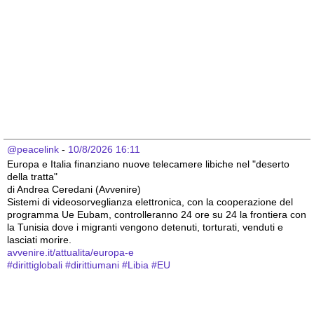
@peacelink
 - 
10/8/2026 16:11
Europa e Italia finanziano nuove telecamere libiche nel "deserto 
della tratta"
di Andrea Ceredani (Avvenire) 
Sistemi di videosorveglianza elettronica, con la cooperazione del 
programma Ue Eubam, controlleranno 24 ore su 24 la frontiera con 
la Tunisia dove i migranti vengono detenuti, torturati, venduti e 
lasciati morire.
avvenire.it/attualita/europa-e
#
dirittiglobali
#
dirittiumani
#
Libia
#
EU