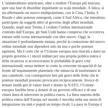
L’unilateralismo americano, oltre a rendere l’Europa più insicura,
apre una fase di disordine inquietante su scala mondiale. A fatica, si
sta affermando un nuovo multipolarismo, con la Cina, l’India, il
Brasile e altre potenze emergenti, come il Sud Africa, che intendono
partecipare da soggetti attivi al governo degli affari mondiali.
Quando, negli anni Trenta, è crollato l’ordine internazionale
costruito dall’Europa, gli Stati Uniti hanno compreso che occorreva
entrare sulla scena internazionale con idee nuove. Oggi, la
situazione è profondamente mutata, perché la costruzione del nuovo
ordine mondiale non dipenderà solo da una o poche potenze
egemoni. Ma è certo che se l’Unione europea non riuscirà a darsi un
proprio governo e i mezzi militari per una propria politica estera e
della sicurezza si accresceranno le probabilità di gravi crisi
internazionali; senza mettere in conto la crescente incapacità di far
fronte all’inquinamento planetario che minaccia di trasformarsi in
una catastrofe, con conseguenze ben più gravi delle ferite che le
potenze mondiali possono provocarsi reciprocamente. Invece di
tentare inutili giri di valzer fuori e dentro la NATO, l’Unione
europea farebbe bene a dotarsi di un governo efficace e di una
chiara linea di intervento in politica estera. La linea maestra della
politica estera dell’Europa nel mondo è inscritta nella sua storia di
integrazione tra stati e popoli un tempo rivali. La pace in Europa è