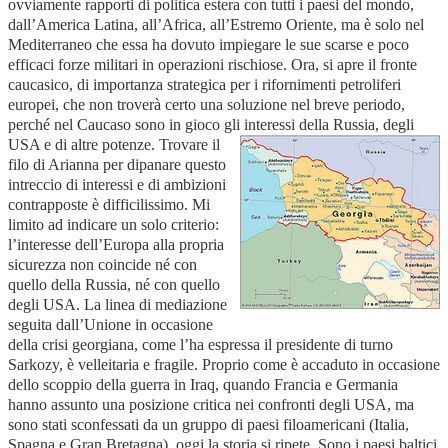
ovviamente rapporti di politica estera con tutti i paesi del mondo,
dall’America Latina, all’Africa, all’Estremo Oriente, ma è solo nel
Mediterraneo che essa ha dovuto impiegare le sue scarse e poco
efficaci forze militari in operazioni rischiose. Ora, si apre il fronte
caucasico, di importanza strategica per i rifornimenti petroliferi
europei, che non troverà certo una soluzione nel breve periodo,
perché nel Caucaso sono in gioco gli interessi della Russia, degli
USA e di altre potenze.
Trovare il
filo di Arianna per dipanare questo
intreccio di interessi e di ambizioni
contrapposte è difficilissimo. Mi
limito ad indicare un solo criterio:
l’interesse dell’Europa alla propria
sicurezza non coincide né con
quello della Russia, né con quello
degli USA. La linea di mediazione
seguita dall’Unione in occasione
della crisi georgiana, come l’ha espressa il presidente di turno
Sarkozy, è velleitaria e fragile. Proprio come è accaduto in occasione
dello scoppio della guerra in Iraq, quando Francia e Germania
hanno assunto una posizione critica nei confronti degli USA, ma
sono stati sconfessati da un gruppo di paesi filoamericani (Italia,
Spagna e Gran Bretagna), oggi la storia si ripete. Sono i paesi baltici