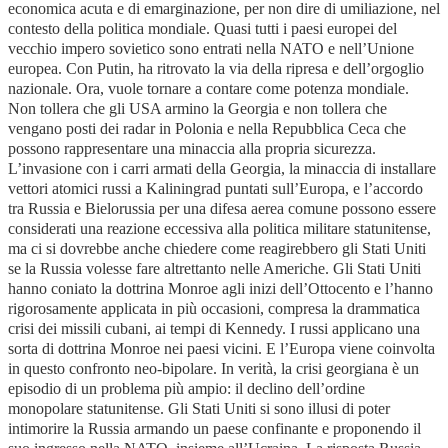
economica acuta e di emarginazione, per non dire di umiliazione, nel
contesto della politica mondiale. Quasi tutti i paesi europei del
vecchio impero sovietico sono entrati nella NATO e nell’Unione
europea. Con Putin, ha ritrovato la via della ripresa e dell’orgoglio
nazionale. Ora, vuole tornare a contare come potenza mondiale.
Non tollera che gli USA armino la Georgia e non tollera che
vengano posti dei radar in Polonia e nella Repubblica Ceca che
possono rappresentare una minaccia alla propria sicurezza.
L’invasione con i carri armati della Georgia, la minaccia di installare
vettori atomici russi a Kaliningrad puntati sull’Europa, e l’accordo
tra Russia e Bielorussia per una difesa aerea comune possono essere
considerati una reazione eccessiva alla politica militare statunitense,
ma ci si dovrebbe anche chiedere come reagirebbero gli Stati Uniti
se la Russia volesse fare altrettanto nelle Americhe. Gli Stati Uniti
hanno coniato la dottrina Monroe agli inizi dell’Ottocento e l’hanno
rigorosamente applicata in più occasioni, compresa la drammatica
crisi dei missili cubani, ai tempi di Kennedy. I russi applicano una
sorta di dottrina Monroe nei paesi vicini. E l’Europa viene coinvolta
in questo confronto neo-bipolare. In verità, la crisi georgiana è un
episodio di un problema più ampio: il declino dell’ordine
monopolare statunitense. Gli Stati Uniti si sono illusi di poter
intimorire la Russia armando un paese confinante e proponendo il