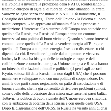
e la Polonia a invocare la protezione della NATO, sconfessando il
tentativo europeo di agire al di fuori del quadro atlantico. In effetti,
Sarkozy ha agito senza consultare la NATO. Ciò nonostante, il
Consiglio dei Ministri degli Esteri dell’Unione - la Polonia e i paesi
baltici compresi, - ha approvato all’unanimità la sua proposta di
mediazione. L’interesse alla sicurezza dell’Europa non coincide con
quello della Russia, ma Russia ed Europa hanno un comune
interesse ad una politica di buon vicinato. Quando si hanno interessi
comuni, come quello della Russia a vendere energia all’Europa e
quello dell’Europa a comprare energia, è sciocco discettare su chi
dipende da chi. Il venditore dipende dal compratore e viceversa.
Inoltre, la Russia ha bisogno delle tecnologie europee e della
collaborazione economica europea. Unione europea e Russia hanno
un intreccio di relazioni culturali e politiche (si pensi agli accordi
Kyoto, sottoscritti dalla Russia, ma non dagli USA) che si possono
mantenere e sviluppare solo con una politica di cooperazione. Da
anni, le due parti stanno negoziando un patto di associazione e di
buona vicinato, che ha già consentito di risolvere problemi spinosi,
come quello della protezione delle minoranze russe nei paesi baltici.
Tuttavia, la politica di buon vicinato dell’Unione europea si scontra
con le ambizioni di potenza della Russia e con quelle degli USA.
Dopo la disgregazione dell’URSS, la Russia ha vissuto anni di crisi