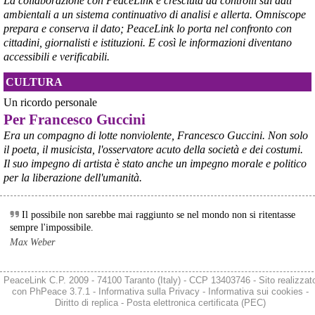
La collaborazione con PeaceLink è cresciuta da controlli sui dati
ambientali a un sistema continuativo di analisi e allerta. Omniscope
prepara e conserva il dato; PeaceLink lo porta nel confronto con
cittadini, giornalisti e istituzioni. E così le informazioni diventano
accessibili e verificabili.
CULTURA
Un ricordo personale
@peacelink
 - 
26/7/2026 20:15
Per Francesco Guccini
Latina: Brasile: avanza l’estrattivismo minerario 
Era un compagno di lotte nonviolente, Francesco Guccini. Non solo
peacelink.it/latina/a/51485.ht
#
Latina
il poeta, il musicista, l'osservatore acuto della società e dei costumi.
Il suo impegno di artista è stato anche un impegno morale e politico
per la liberazione dell'umanità.
Il possibile non sarebbe mai raggiunto se nel mondo non si ritentasse
sempre l'impossibile.
Max Weber
PeaceLink C.P. 2009 - 74100 Taranto (Italy) - CCP 13403746 - Sito realizzat
con
PhPeace 3.7.1
-
Informativa sulla Privacy
-
Informativa sui cookies
-
Diritto di replica
-
Posta elettronica certificata (PEC)
@peacelink
 - 
27/7/2026 16:45