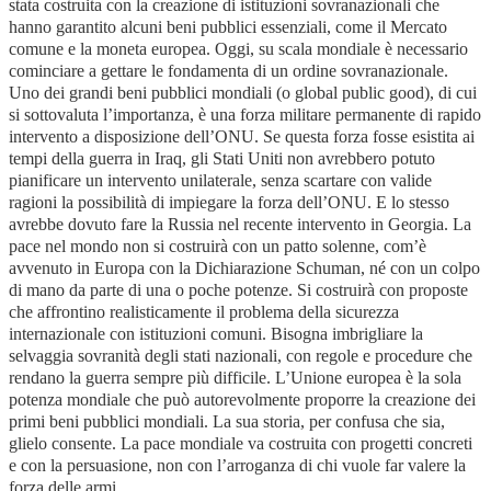
stata costruita con la creazione di istituzioni sovranazionali che
hanno garantito alcuni beni pubblici essenziali, come il Mercato
comune e la moneta europea. Oggi, su scala mondiale è necessario
cominciare a gettare le fondamenta di un ordine sovranazionale.
Uno dei grandi beni pubblici mondiali (o global public good), di cui
si sottovaluta l’importanza, è una forza militare permanente di rapido
intervento a disposizione dell’ONU. Se questa forza fosse esistita ai
tempi della guerra in Iraq, gli Stati Uniti non avrebbero potuto
pianificare un intervento unilaterale, senza scartare con valide
ragioni la possibilità di impiegare la forza dell’ONU. E lo stesso
avrebbe dovuto fare la Russia nel recente intervento in Georgia. La
pace nel mondo non si costruirà con un patto solenne, com’è
avvenuto in Europa con la Dichiarazione Schuman, né con un colpo
di mano da parte di una o poche potenze. Si costruirà con proposte
che affrontino realisticamente il problema della sicurezza
internazionale con istituzioni comuni. Bisogna imbrigliare la
selvaggia sovranità degli stati nazionali, con regole e procedure che
rendano la guerra sempre più difficile. L’Unione europea è la sola
potenza mondiale che può autorevolmente proporre la creazione dei
primi beni pubblici mondiali. La sua storia, per confusa che sia,
glielo consente. La pace mondiale va costruita con progetti concreti
e con la persuasione, non con l’arroganza di chi vuole far valere la
forza delle armi.