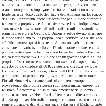
suo ingresso nella NATO, insieme all’Ucraina. La risposta Russia
rappresenta, al contrario, una umiliazione per gli USA, che non
osano e non possono impiegare altre forze militari su un nuovo
fronte terrestre, dopo quello dell’Iraq e dell’Afghanistan. Lo scacco
degli USA rappresenta anche un’occasione per l’Unione europea di
far sentire la propria voce. La sua sicurezza e la sua indipendenza
sono messe in discussione dall’unilateralismo militare statunitense,
prima in Iraq e ora in Georgia. L’Unione avrebbe dovuto affermare
in modo forte e chiaro una propria linea di condotta. Ma la sua voce
è flebile, confusa, quasi inesistente. Ancora una volta, occorre
constatare il divario tra quello che l’Unione potrebbe fare se unita
politicamente e quello che invece non fa perché mantiene l’antica
logica intergovernativa. Un’Unione con un governo federale e una
propria difesa (non necessariamente un esercito da superpotenza)
avrebbe potuto chiedere all’ONU, e ottenere, che Russia e USA
lasciassero in pace la Georgia, offrendo all’ONU le sue forze militari
per un’azione di peace-keeping. Avrebbe anche potuto rifiutare
l’installazione dei radar americani sul continente europeo,
provvedendo alla propria sicurezza con mezzi militari europei. La
Russia può obiettare a un uso militare americano dello spazio
europeo, ma non avrebbe nulla da obiettare a una difesa europea
dell’Europa. Il vecchio ordine monopolare statunitense mostra crepe
sempre più ampie, dall’Afghanistan, al Pakistan e al Medio Oriente.