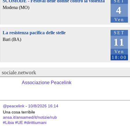
SCOMODE - Festival delle donne contro la violenza
SET
4
Modena (MO)
Ven
La resistenza pacifica delle stelle
SET
11
Bari (BA)
Ven
18:00
sociale.network
Associazione Peacelink
@peacelink
 - 
10/8/2026 16:14
Una cosa terribile
ansa.it/ansamed/it/notizie/rub
#
Libia
#
UE
#
dirittiumani