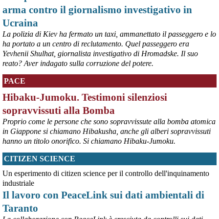
la correzione.
arma contro il giornalismo investigativo in
Ucraina
@peacelink
 - 
25/7/2026 9:00
La polizia di Kiev ha fermato un taxi, ammanettato il passeggero e lo
Disarmo: Come gli USA guadagnano sulla guerra in Ucraina (e a 
ha portato a un centro di reclutamento. Quel passeggero era
pagare è l'Europa) 
peacelink.it/disarmo/come-gli-
#
Disarmo
Yevhenii Shulhat, giornalista investigativo di Hromadske. Il suo
reato? Aver indagato sulla corruzione del potere.
PACE
Hibaku-Jumoku. Testimoni silenziosi
sopravvissuti alla Bomba
Proprio come le persone che sono sopravvissute alla bomba atomica
in Giappone si chiamano Hibakusha, anche gli alberi sopravvissuti
hanno un titolo onorifico. Si chiamano Hibaku-Jumoku.
CITIZEN SCIENCE
@peacelink
 - 
26/7/2026 9:45
Pace: Il Manuale per l'Azione Diretta Nonviolenta 
Un esperimento di citizen science per il controllo dell'inquinamento
peacelink.it/pace/a/51484.html
#
Pace
industriale
Il lavoro con PeaceLink sui dati ambientali di
Taranto