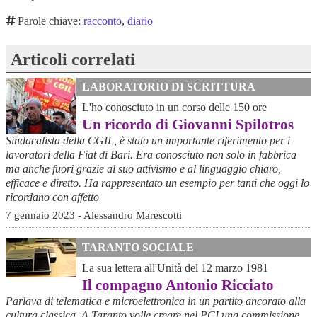
Parole chiave:
racconto
,
diario
Articoli correlati
LABORATORIO DI SCRITTURA
L'ho conosciuto in un corso delle 150 ore
Un ricordo di Giovanni Spilotros
Sindacalista della CGIL, è stato un importante riferimento per i
lavoratori della Fiat di Bari. Era conosciuto non solo in fabbrica
ma anche fuori grazie al suo attivismo e al linguaggio chiaro,
efficace e diretto. Ha rappresentato un esempio per tanti che oggi lo
ricordano con affetto
7 gennaio 2023 - Alessandro Marescotti
TARANTO SOCIALE
La sua lettera all'Unità del 12 marzo 1981
Il compagno Antonio Ricciato
Parlava di telematica e microelettronica in un partito ancorato alla
cultura classica. A Taranto volle creare nel PCI una commissione