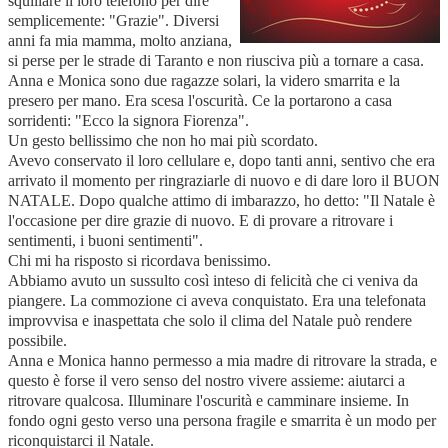
squillare il loro telefono per dire
semplicemente: "Grazie". Diversi
anni fa mia mamma, molto anziana,
si perse per le strade di Taranto e non riusciva più a tornare a casa.
Anna e Monica sono due ragazze solari, la videro smarrita e la
presero per mano. Era scesa l'oscurità. Ce la portarono a casa
sorridenti: "Ecco la signora Fiorenza".
Un gesto bellissimo che non ho mai più scordato.
Avevo conservato il loro cellulare e, dopo tanti anni, sentivo che era
arrivato il momento per ringraziarle di nuovo e di dare loro il BUON
NATALE. Dopo qualche attimo di imbarazzo, ho detto: "Il Natale è
l'occasione per dire grazie di nuovo. E di provare a ritrovare i
sentimenti, i buoni sentimenti".
Chi mi ha risposto si ricordava benissimo.
Abbiamo avuto un sussulto così inteso di felicità che ci veniva da
piangere. La commozione ci aveva conquistato. Era una telefonata
improvvisa e inaspettata che solo il clima del Natale può rendere
possibile.
Anna e Monica hanno permesso a mia madre di ritrovare la strada, e
questo è forse il vero senso del nostro vivere assieme: aiutarci a
ritrovare qualcosa. Illuminare l'oscurità e camminare insieme. In
fondo ogni gesto verso una persona fragile e smarrita è un modo per
riconquistarci il Natale.