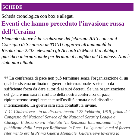
SCHEDE
Scheda cronologica con box e allegati
Eventi che hanno preceduto l'invasione russa
dell'Ucraina
Elemento chiave è la risoluzione del febbraio 2015 con cui il
Consiglio di Sicurezza dell'ONU approva all'unanimità la
Risoluzione 2202, elevando gli Accordi di Minsk II a obbligo
giuridico internazionale per fermare il conflitto nel Donbass. Non è
stata mai attuata.
La conferenza di pace non può terminare senza l'organizzazione di un
qualche sistema ordinato di governo internazionale, sostenuto da
sufficiente forza da dare autorità ai suoi decreti. Se una organizzazione
@peacelink
 - 
8/8/2026 9:16
del genere non sarà il risultato della nostra conferenza di pace,
L'OPAC SBN (Online Public Access Catalogue del Servizio 
ripiomberemo semplicemente nell'ostilità armata e nel disordine
Bibliotecario Nazionale) è il catalogo collettivo che raccoglie il 
internazionale. La guerra sarà stata combattuta invano.
patrimonio di oltre 7.500 biblioteche italiane (statali, universitarie, di 
V. C. Gildersleeve - in un discorso tenuto il 22 Febbraio, 1918, prima del
enti locali, scolastiche e di istituzioni pubbliche e private).
Congresso del National Service of the National Security League a
È lo strumento principale in Italia per cercare un libro, una rivista o 
Chicago. Il discorso era intitolato "Le Relazioni Internazionali" e fu
un altro documento e scoprire in quale biblioteca si trova.
pubblicato dalla Lega per Rafforzare la Pace. La "guerra" a cui si faceva
#
libri
#
cultura
riferimento era la Prima Guerra Mondiale. Gildersleeve favoriva la