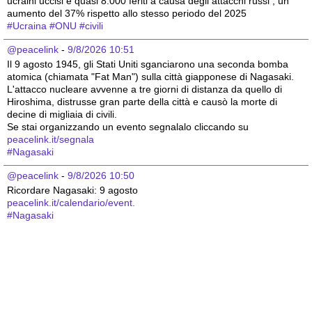
ucraini uccisi e quasi 8.000 feriti a causa degli attacchi russi , un 
aumento del 37% rispetto allo stesso periodo del 2025 
#
Ucraina
#
ONU
#
civili
@peacelink
 - 
9/8/2026 10:51
Il 9 agosto 1945, gli Stati Uniti sganciarono una seconda bomba 
atomica (chiamata "Fat Man") sulla città giapponese di Nagasaki. 
L'attacco nucleare avvenne a tre giorni di distanza da quello di 
Hiroshima, distrusse gran parte della città e causò la morte di 
decine di migliaia di civili.
Se stai organizzando un evento segnalalo cliccando su 
peacelink.it/segnala
#
Nagasaki
@peacelink
 - 
9/8/2026 10:50
Ricordare Nagasaki: 9 agosto 
peacelink.it/calendario/event.
#
Nagasaki