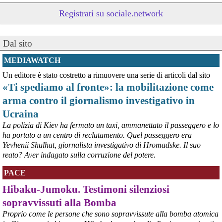
Registrati su sociale.network
Dal sito
@peacelink
 - 
9/8/2026 10:48
Oggi, 9 agosto, si celebra la Giornata internazionale dei popoli 
MEDIAWATCH
indigeni, istituita dall'ONU nel 1994 per valorizzare il contributo 
Un editore è stato costretto a rimuovere una serie di articoli dal sito
unico che essi danno alla diversità umana e promuovere la 
«Ti spediamo al fronte»: la mobilitazione come
protezione dei loro diritti umani e territoriali.
Dare visibilità ai gravi problemi che gli oltre 476 milioni di indigeni 
arma contro il giornalismo investigativo in
devono affrontare a causa delle azioni predatorie altrui è 
Ucraina
necessario per il loro futuro. 
Survival International info@survival.it
La polizia di Kiev ha fermato un taxi, ammanettato il passeggero e lo
#
dirittiglobali
#
dirittiumani
ha portato a un centro di reclutamento. Quel passeggero era
Yevhenii Shulhat, giornalista investigativo di Hromadske. Il suo
@peacelink
 - 
9/8/2026 10:46
reato? Aver indagato sulla corruzione del potere.
Da Luisa Morgantini, presidente di AssopacePalestina (per contatti: 
lmorgantiniassopace@gmail.com)
PACE
A Supino, in provincia di Frosinone, al centro di AssopacePalestina 
"Bab el Sham" (la  porta del sole), dal 16 al 23 agosto 2026, 60 
Hibaku-Jumoku. Testimoni silenziosi
studentesse e studenti di Gaza, che hanno avuto scholarship da 
sopravvissuti alla Bomba
diverse Universita' italiane, si incontreranno per conoscersi, 
scambiare idee, essere di reciproco aiuto, per condividere la loro 
Proprio come le persone che sono sopravvissute alla bomba atomica
situazione, i bisogni e le necessita'.