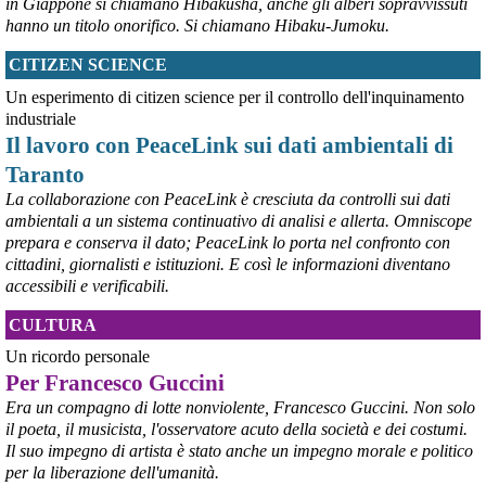
in Giappone si chiamano Hibakusha, anche gli alberi sopravvissuti
#
dirittiglobali
#
Palestina
hanno un titolo onorifico. Si chiamano Hibaku-Jumoku.
@peacelink
 - 
9/8/2026 10:43
CITIZEN SCIENCE
Ivrea, 232° Presidio per la Pace di Sabato 8° agosto 2026 - Report 
Un esperimento di citizen science per il controllo dell'inquinamento
fotografico
#
pace
#
pcknews
#
Ivrea
industriale
Il lavoro con PeaceLink sui dati ambientali di
Taranto
La collaborazione con PeaceLink è cresciuta da controlli sui dati
ambientali a un sistema continuativo di analisi e allerta. Omniscope
prepara e conserva il dato; PeaceLink lo porta nel confronto con
cittadini, giornalisti e istituzioni. E così le informazioni diventano
accessibili e verificabili.
CULTURA
Un ricordo personale
Per Francesco Guccini
Era un compagno di lotte nonviolente, Francesco Guccini. Non solo
il poeta, il musicista, l'osservatore acuto della società e dei costumi.
Il suo impegno di artista è stato anche un impegno morale e politico
per la liberazione dell'umanità.