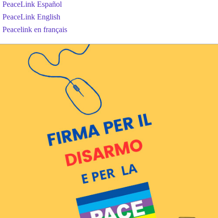
PeaceLink Español
PeaceLink English
Peacelink en français