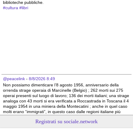
biblioteche pubbliche.
#
cultura
#
libri
@peacelink
 - 
8/8/2026 8:49
Non possiamo dimenticare l’8 agosto 1956, anniversario della 
orrenda strage operaia di Marcinelle (Belgio) ; 262 morti sui 275 
operai presenti sul luogo di lavoro; 136 dei morti italiani; una strage 
analoga con 43 morti si era verificata a Roccastrada in Toscana il 4 
maggio 1954 in una miniera della Montecatini ; anche in quel caso 
molti erano “immigrati”, in questo caso dalle regioni italiane più 
povere.
Registrati su sociale.network
Vito Totire, portavoce RETE NAZIONALE LAVORO SICURO
#
migranti
#
lavoratori
#
Marcinelle