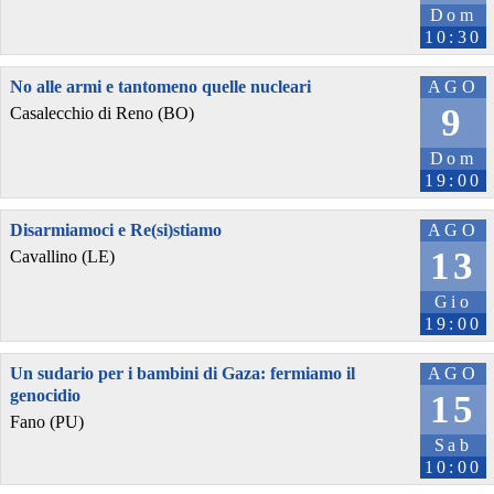
Dom
10:30
No alle armi e tantomeno quelle nucleari
AGO
9
Casalecchio di Reno (BO)
Dom
19:00
Disarmiamoci e Re(si)stiamo
AGO
13
Cavallino (LE)
Gio
19:00
Un sudario per i bambini di Gaza: fermiamo il
AGO
genocidio
15
Fano (PU)
Sab
10:00