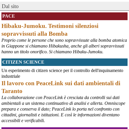
Dal sito
PACE
Hibaku-Jumoku. Testimoni silenziosi
sopravvissuti alla Bomba
Proprio come le persone che sono sopravvissute alla bomba atomica
in Giappone si chiamano Hibakusha, anche gli alberi sopravvissuti
hanno un titolo onorifico. Si chiamano Hibaku-Jumoku.
CITIZEN SCIENCE
@peacelink
 - 
6/8/2026 21:53
askanews.it/2026/08/05/ex-ilva
Un esperimento di citizen science per il controllo dell'inquinamento
“Dal confronto con tutti gli attori e dai contributi raccolti il Governo 
industriale
elaborerà, come concordato a Palazzo Chigi, un piano straordinario 
Il lavoro con PeaceLink sui dati ambientali di
per Taranto”, avrebbe detto il ministro Urso.
Taranto
#
Taranto
#
ILVA
La collaborazione con PeaceLink è cresciuta da controlli sui dati
@peacelink
 - 
6/8/2026 21:50
ambientali a un sistema continuativo di analisi e allerta. Omniscope
corriereditaranto.it/2026/08/0
prepara e conserva il dato; PeaceLink lo porta nel confronto con
Aprendo i lavori, il ministro Urso ha sottolineato come il Governo 
cittadini, giornalisti e istituzioni. E così le informazioni diventano
debba necessariamente prendere atto della decisione della Corte 
accessibili e verificabili.
d’Appello di Milano, ricordando che il provvedimento è già stato 
inserito nella data room della procedura di vendita. “Alla luce del 