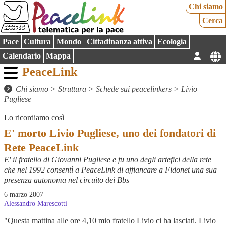
Chi siamo
Cerca
Pace
Cultura
Mondo
Cittadinanza attiva
Ecologia
Calendario
Mappa
PeaceLink
Chi siamo
>
Struttura
>
Schede sui peacelinkers
>
Livio
Pugliese
Lo ricordiamo così
E' morto Livio Pugliese, uno dei fondatori di
Rete PeaceLink
E' il fratello di Giovanni Pugliese e fu uno degli artefici della rete
che nel 1992 consentì a PeaceLink di affiancare a Fidonet una sua
presenza autonoma nel circuito dei Bbs
6 marzo 2007
Alessandro Marescotti
"Questa mattina alle ore 4,10 mio fratello Livio ci ha lasciati. Livio