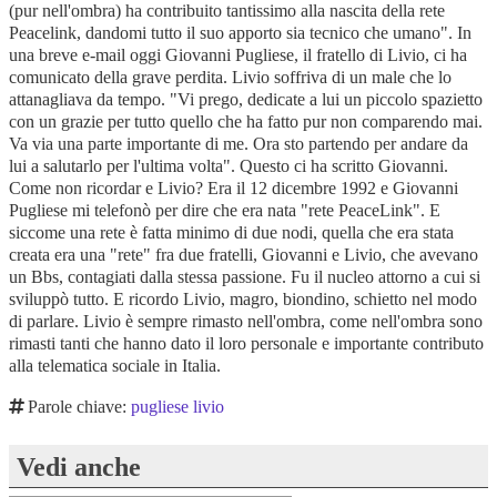
(pur nell'ombra) ha contribuito tantissimo alla nascita della rete
Peacelink, dandomi tutto il suo apporto sia tecnico che umano". In
una breve e-mail oggi Giovanni Pugliese, il fratello di Livio, ci ha
comunicato della grave perdita. Livio soffriva di un male che lo
attanagliava da tempo. "Vi prego, dedicate a lui un piccolo spazietto
con un grazie per tutto quello che ha fatto pur non comparendo mai.
Va via una parte importante di me. Ora sto partendo per andare da
lui a salutarlo per l'ultima volta". Questo ci ha scritto Giovanni.
Come non ricordar e Livio? Era il 12 dicembre 1992 e Giovanni
Pugliese mi telefonò per dire che era nata "rete PeaceLink". E
siccome una rete è fatta minimo di due nodi, quella che era stata
creata era una "rete" fra due fratelli, Giovanni e Livio, che avevano
un Bbs, contagiati dalla stessa passione. Fu il nucleo attorno a cui si
sviluppò tutto. E ricordo Livio, magro, biondino, schietto nel modo
di parlare. Livio è sempre rimasto nell'ombra, come nell'ombra sono
rimasti tanti che hanno dato il loro personale e importante contributo
alla telematica sociale in Italia.
Parole chiave:
pugliese livio
Vedi anche