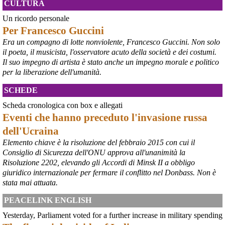
CULTURA
nuovo scenario – ha spiegato – Jindal ha presentato una proposta 
aggiornata sull’intero perimetro aziendale che tiene conto della 
Un ricordo personale
chiusura dell’area a caldo e che i commissari stanno valutando”.
Per Francesco Guccini
#
ILVA
#
Taranto
Era un compagno di lotte nonviolente, Francesco Guccini. Non solo
il poeta, il musicista, l'osservatore acuto della società e dei costumi.
Il suo impegno di artista è stato anche un impegno morale e politico
per la liberazione dell'umanità.
SCHEDE
Scheda cronologica con box e allegati
Eventi che hanno preceduto l'invasione russa
dell'Ucraina
Elemento chiave è la risoluzione del febbraio 2015 con cui il
Consiglio di Sicurezza dell'ONU approva all'unanimità la
@peacelink
 - 
6/8/2026 21:45
Risoluzione 2202, elevando gli Accordi di Minsk II a obbligo
borsaitaliana.it/borsa/notizie
giuridico internazionale per fermare il conflitto nel Donbass. Non è
Si sta ragionando su un piano B per Taranto dopo la chiusura 
dell’area a caldo dell’ILVA?
stata mai attuata.
#
ILVA
#
Taranto
PEACELINK ENGLISH
@peacelink
 - 
6/8/2026 21:41
Yesterday, Parliament voted for a further increase in military spending
cronachetarantine.it/index.php