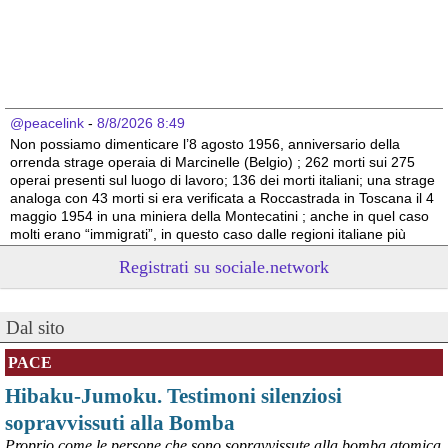
@peacelink
 - 
8/8/2026 8:49
Non possiamo dimenticare l’8 agosto 1956, anniversario della 
orrenda strage operaia di Marcinelle (Belgio) ; 262 morti sui 275 
operai presenti sul luogo di lavoro; 136 dei morti italiani; una strage 
analoga con 43 morti si era verificata a Roccastrada in Toscana il 4 
maggio 1954 in una miniera della Montecatini ; anche in quel caso 
molti erano “immigrati”, in questo caso dalle regioni italiane più 
povere.
Registrati su sociale.network
Vito Totire, portavoce RETE NAZIONALE LAVORO SICURO
#
migranti
#
lavoratori
#
Marcinelle
Dal sito
PACE
Hibaku-Jumoku. Testimoni silenziosi
sopravvissuti alla Bomba
Proprio come le persone che sono sopravvissute alla bomba atomica