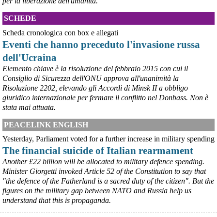
per la liberazione dell'umanità.
SCHEDE
Scheda cronologica con box e allegati
Eventi che hanno preceduto l'invasione russa
dell'Ucraina
Elemento chiave è la risoluzione del febbraio 2015 con cui il
Consiglio di Sicurezza dell'ONU approva all'unanimità la
@peacelink
 - 
6/8/2026 21:45
Risoluzione 2202, elevando gli Accordi di Minsk II a obbligo
borsaitaliana.it/borsa/notizie
giuridico internazionale per fermare il conflitto nel Donbass. Non è
Si sta ragionando su un piano B per Taranto dopo la chiusura 
dell’area a caldo dell’ILVA?
stata mai attuata.
#
ILVA
#
Taranto
PEACELINK ENGLISH
@peacelink
 - 
6/8/2026 21:41
Yesterday, Parliament voted for a further increase in military spending
cronachetarantine.it/index.php
The financial suicide of Italian rearmament
il Governo ha manifestato l’intenzione di predisporre un 
provvedimento straordinario per attenuare le conseguenze 
Another £22 billion will be allocated to military defence spending.
economiche e sociali della prevista fermata dell’area a caldo e ha 
Minister Giorgetti invoked Article 52 of the Constitution to say that
chiesto alle rappresentanze del territorio di formulare proposte 
"the defence of the Fatherland is a sacred duty of the citizen". But the
concrete per definirne i contenuti. Casartigiani valuta positivamente 
figures on the military gap between NATO and Russia help us
questa disponibilità.
understand that this is propaganda.
#
ILVA
#
Taranto