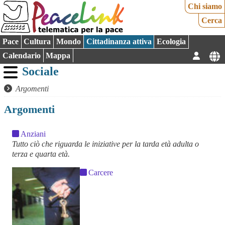
Chi siamo
Cerca
Pace
Cultura
Mondo
Cittadinanza attiva
Ecologia
Calendario
Mappa
Sociale
Argomenti
Argomenti
Anziani
Tutto ciò che riguarda le iniziative per la tarda età adulta o
terza e quarta età.
Carcere