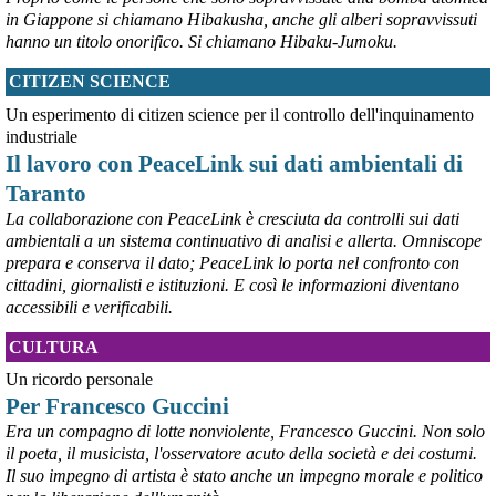
in Giappone si chiamano Hibakusha, anche gli alberi sopravvissuti
hanno un titolo onorifico. Si chiamano Hibaku-Jumoku.
CITIZEN SCIENCE
@peacelink
 - 
6/8/2026 21:53
askanews.it/2026/08/05/ex-ilva
Un esperimento di citizen science per il controllo dell'inquinamento
“Dal confronto con tutti gli attori e dai contributi raccolti il Governo 
industriale
elaborerà, come concordato a Palazzo Chigi, un piano straordinario 
Il lavoro con PeaceLink sui dati ambientali di
per Taranto”, avrebbe detto il ministro Urso.
Taranto
#
Taranto
#
ILVA
La collaborazione con PeaceLink è cresciuta da controlli sui dati
@peacelink
 - 
6/8/2026 21:50
ambientali a un sistema continuativo di analisi e allerta. Omniscope
corriereditaranto.it/2026/08/0
prepara e conserva il dato; PeaceLink lo porta nel confronto con
Aprendo i lavori, il ministro Urso ha sottolineato come il Governo 
cittadini, giornalisti e istituzioni. E così le informazioni diventano
debba necessariamente prendere atto della decisione della Corte 
accessibili e verificabili.
d’Appello di Milano, ricordando che il provvedimento è già stato 
inserito nella data room della procedura di vendita. “Alla luce del 
CULTURA
nuovo scenario – ha spiegato – Jindal ha presentato una proposta 
aggiornata sull’intero perimetro aziendale che tiene conto della 
Un ricordo personale
chiusura dell’area a caldo e che i commissari stanno valutando”.
Per Francesco Guccini
#
ILVA
#
Taranto
Era un compagno di lotte nonviolente, Francesco Guccini. Non solo
il poeta, il musicista, l'osservatore acuto della società e dei costumi.
Il suo impegno di artista è stato anche un impegno morale e politico