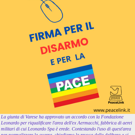
La giunta di Varese ha approvato un accordo con la Fondazione
Leonardo per riqualificare l'area dell'ex Aermacchi, fabbrica di aerei
militari di cui Leonardo Spa è erede. Contestando l'uso di quest'area
per normalizzare la guerra, chiediamo la revoca della delibera e ci