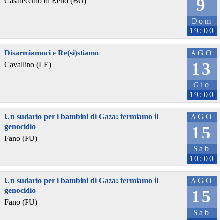
9
Casalecchio di Reno (BO)
Dom
19:00
Disarmiamoci e Re(si)stiamo
AGO
13
Cavallino (LE)
Gio
19:00
Un sudario per i bambini di Gaza: fermiamo il
AGO
genocidio
15
Fano (PU)
Sab
10:00
Un sudario per i bambini di Gaza: fermiamo il
AGO
genocidio
15
Fano (PU)
Sab