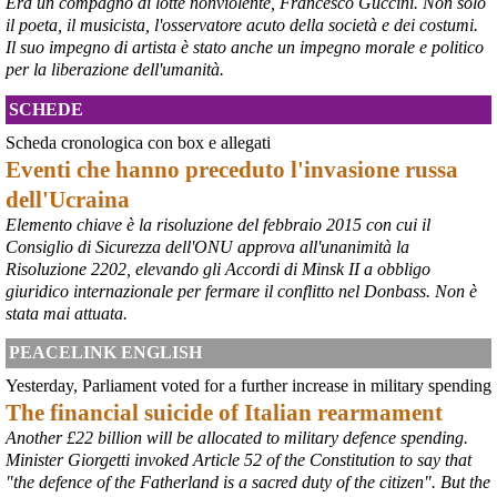
Era un compagno di lotte nonviolente, Francesco Guccini. Non solo
il poeta, il musicista, l'osservatore acuto della società e dei costumi.
Il suo impegno di artista è stato anche un impegno morale e politico
per la liberazione dell'umanità.
SCHEDE
Scheda cronologica con box e allegati
Eventi che hanno preceduto l'invasione russa
dell'Ucraina
Elemento chiave è la risoluzione del febbraio 2015 con cui il
Consiglio di Sicurezza dell'ONU approva all'unanimità la
@peacelink
 - 
6/8/2026 21:45
Risoluzione 2202, elevando gli Accordi di Minsk II a obbligo
borsaitaliana.it/borsa/notizie
giuridico internazionale per fermare il conflitto nel Donbass. Non è
Si sta ragionando su un piano B per Taranto dopo la chiusura 
dell’area a caldo dell’ILVA?
stata mai attuata.
#
ILVA
#
Taranto
PEACELINK ENGLISH
@peacelink
 - 
6/8/2026 21:41
Yesterday, Parliament voted for a further increase in military spending
cronachetarantine.it/index.php
The financial suicide of Italian rearmament
il Governo ha manifestato l’intenzione di predisporre un 
provvedimento straordinario per attenuare le conseguenze 
Another £22 billion will be allocated to military defence spending.
economiche e sociali della prevista fermata dell’area a caldo e ha 
Minister Giorgetti invoked Article 52 of the Constitution to say that
chiesto alle rappresentanze del territorio di formulare proposte 
"the defence of the Fatherland is a sacred duty of the citizen". But the
concrete per definirne i contenuti. Casartigiani valuta positivamente 