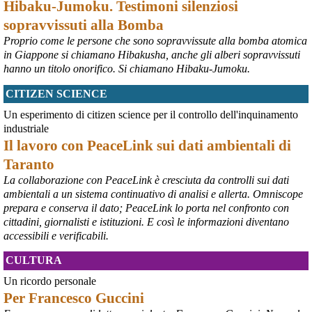
Hibaku-Jumoku. Testimoni silenziosi
sopravvissuti alla Bomba
Proprio come le persone che sono sopravvissute alla bomba atomica
in Giappone si chiamano Hibakusha, anche gli alberi sopravvissuti
hanno un titolo onorifico. Si chiamano Hibaku-Jumoku.
CITIZEN SCIENCE
@peacelink
 - 
6/8/2026 21:53
askanews.it/2026/08/05/ex-ilva
Un esperimento di citizen science per il controllo dell'inquinamento
“Dal confronto con tutti gli attori e dai contributi raccolti il Governo 
industriale
elaborerà, come concordato a Palazzo Chigi, un piano straordinario 
Il lavoro con PeaceLink sui dati ambientali di
per Taranto”, avrebbe detto il ministro Urso.
Taranto
#
Taranto
#
ILVA
La collaborazione con PeaceLink è cresciuta da controlli sui dati
@peacelink
 - 
6/8/2026 21:50
ambientali a un sistema continuativo di analisi e allerta. Omniscope
corriereditaranto.it/2026/08/0
prepara e conserva il dato; PeaceLink lo porta nel confronto con
Aprendo i lavori, il ministro Urso ha sottolineato come il Governo 
cittadini, giornalisti e istituzioni. E così le informazioni diventano
debba necessariamente prendere atto della decisione della Corte 
accessibili e verificabili.
d’Appello di Milano, ricordando che il provvedimento è già stato 
inserito nella data room della procedura di vendita. “Alla luce del 
CULTURA
nuovo scenario – ha spiegato – Jindal ha presentato una proposta 
aggiornata sull’intero perimetro aziendale che tiene conto della 
Un ricordo personale
chiusura dell’area a caldo e che i commissari stanno valutando”.
Per Francesco Guccini
#
ILVA
#
Taranto