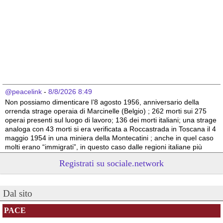
@peacelink
 - 
8/8/2026 8:49
Non possiamo dimenticare l’8 agosto 1956, anniversario della 
orrenda strage operaia di Marcinelle (Belgio) ; 262 morti sui 275 
operai presenti sul luogo di lavoro; 136 dei morti italiani; una strage 
analoga con 43 morti si era verificata a Roccastrada in Toscana il 4 
maggio 1954 in una miniera della Montecatini ; anche in quel caso 
molti erano “immigrati”, in questo caso dalle regioni italiane più 
povere.
Registrati su sociale.network
Vito Totire, portavoce RETE NAZIONALE LAVORO SICURO
#
migranti
#
lavoratori
#
Marcinelle
Dal sito
PACE