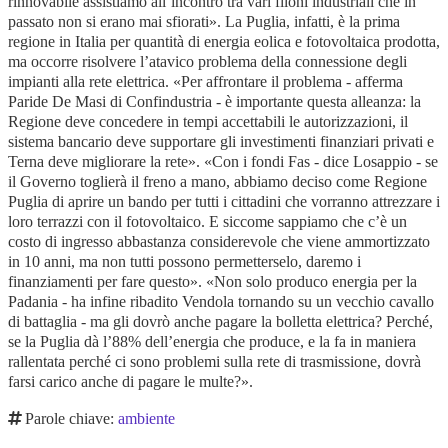
rinnovabile assistiamo all’incontro tra vari filoni industriali che in
passato non si erano mai sfiorati». La Puglia, infatti, è la prima
regione in Italia per quantità di energia eolica e fotovoltaica prodotta,
ma occorre risolvere l’atavico problema della connessione degli
impianti alla rete elettrica. «Per affrontare il problema - afferma
Paride De Masi di Confindustria - è importante questa alleanza: la
Regione deve concedere in tempi accettabili le autorizzazioni, il
sistema bancario deve supportare gli investimenti finanziari privati e
Terna deve migliorare la rete». «Con i fondi Fas - dice Losappio - se
il Governo toglierà il freno a mano, abbiamo deciso come Regione
Puglia di aprire un bando per tutti i cittadini che vorranno attrezzare i
loro terrazzi con il fotovoltaico. E siccome sappiamo che c’è un
costo di ingresso abbastanza considerevole che viene ammortizzato
in 10 anni, ma non tutti possono permetterselo, daremo i
finanziamenti per fare questo». «Non solo produco energia per la
Padania - ha infine ribadito Vendola tornando su un vecchio cavallo
di battaglia - ma gli dovrò anche pagare la bolletta elettrica? Perché,
se la Puglia dà l’88% dell’energia che produce, e la fa in maniera
rallentata perché ci sono problemi sulla rete di trasmissione, dovrà
farsi carico anche di pagare le multe?».
Parole chiave:
ambiente