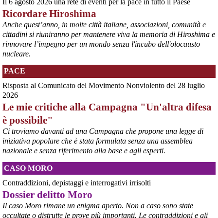
Il 6 agosto 2026 una rete di eventi per la pace in tutto il Paese
@peacelink
 - 
6/8/2026 7:50
Ricordare Hiroshima
retepacedisarmo.org/2026/missi
Il Parlamento è stato tenuto praticamente all’oscuro del 
Anche quest’anno, in molte città italiane, associazioni, comunità e
dispiegamento di uomini e mezzi verso il regno saudita e in un 
cittadini si riuniranno per mantenere viva la memoria di Hiroshima e
contesto di conflitto aperto nella regione.
rinnovare l’impegno per un mondo senza l'incubo dell'olocausto
#
disarmo
#
noguerra
#
pcknews
nucleare.
PACE
Risposta al Comunicato del Movimento Nonviolento del 28 luglio
2026
Le mie critiche alla Campagna "Un'altra difesa
è possibile"
Ci troviamo davanti ad una Campagna che propone una legge di
iniziativa popolare che è stata formulata senza una assemblea
nazionale e senza riferimento alla base e agli esperti.
@peacelink
 - 
6/8/2026 5:38
CASO MORO
ilmanifesto.it/guerra-a-debito
Ieri il parlamento ha approvato le risoluzioni della maggioranza che 
Contraddizioni, depistaggi e interrogativi irrisolti
impegnano il governo ad avviare le procedure per chiedere 
Dossier delitto Moro
all’Unione europea di attivare la clausola di salvaguardia nazionale 
Il caso Moro rimane un enigma aperto. Non a caso sono state
per lo scostamento di bilancio. Si tratta, in un triennio, dello 0,6% 
occultate o distrutte le prove più importanti. Le contraddizioni e gli
del Pil per investimenti in transizione energetica e dello 0,9% in 