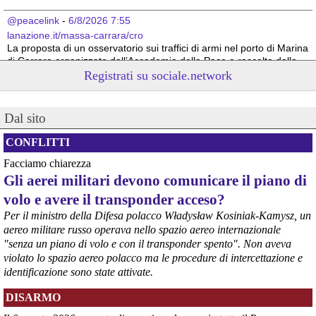
@peacelink
 - 
6/8/2026 7:55
lanazione.it/massa-carrara/cro
La proposta di un osservatorio sui traffici di armi nel porto di Marina 
di Carrara organizzato dall’Accademia della Pace e raccolta dalla 
sindaca Serena Arrighi.
Registrati su sociale.network
Linda Maggiori, nel ricostruire l’inchiesta che ha fatto per 
AltrEconomia sull’attività di carico e scarico di armi in diversi porti 
tra cui quello di Marina di Carrara, ha sottolineato la resistenza da 
Dal sito
parte delle istituzioni competenti a fornire le informazioni 
indispensabili.
CONFLITTI
#
armi
#
disarmo
#
pcknews
#
pace
Facciamo chiarezza
Gli aerei militari devono comunicare il piano di
volo e avere il transponder acceso?
Per il ministro della Difesa polacco Władysław Kosiniak-Kamysz, un
aereo militare russo operava nello spazio aereo internazionale
"senza un piano di volo e con il transponder spento". Non aveva
violato lo spazio aereo polacco ma le procedure di intercettazione e
identificazione sono state attivate.
DISARMO