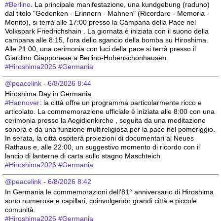
#
Berlino
. La principale manifestazione, una kundgebung (raduno) 
dal titolo "Gedenken - Erinnern - Mahnen" (Ricordare - Memoria - 
Monito), si terrà alle 17:00 presso la Campana della Pace nel 
Volkspark Friedrichshain . La giornata è iniziata con il suono della 
campana alle 8:15, l'ora dello sgancio della bomba su Hiroshima. 
Alle 21:00, una cerimonia con luci della pace si terrà presso il 
Giardino Giapponese a Berlino-Hohenschönhausen.
#
Hiroshima2026
#
Germania
@peacelink
 - 
6/8/2026 8:44
Hiroshima Day in Germania 
#
Hannover
: la città offre un programma particolarmente ricco e 
articolato. La commemorazione ufficiale è iniziata alle 8:00 con una 
cerimonia presso la Aegidienkirche , seguita da una meditazione 
sonora e da una funzione multireligiosa per la pace nel pomeriggio. 
In serata, la città ospiterà proiezioni di documentari al Neues 
Rathaus e, alle 22:00, un suggestivo momento di ricordo con il 
lancio di lanterne di carta sullo stagno Maschteich.
#
Hiroshima2026
#
Germania
@peacelink
 - 
6/8/2026 8:42
In Germania le commemorazioni dell'81° anniversario di Hiroshima 
sono numerose e capillari, coinvolgendo grandi città e piccole 
comunità. 
#
Hiroshima2026
#
Germania