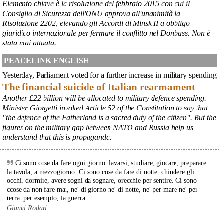
Elemento chiave è la risoluzione del febbraio 2015 con cui il
Consiglio di Sicurezza dell'ONU approva all'unanimità la
@peacelink
 - 
6/8/2026 21:45
Risoluzione 2202, elevando gli Accordi di Minsk II a obbligo
borsaitaliana.it/borsa/notizie
giuridico internazionale per fermare il conflitto nel Donbass. Non è
Si sta ragionando su un piano B per Taranto dopo la chiusura 
dell’area a caldo dell’ILVA?
stata mai attuata.
#
ILVA
#
Taranto
PEACELINK ENGLISH
@peacelink
 - 
6/8/2026 21:41
Yesterday, Parliament voted for a further increase in military spending
cronachetarantine.it/index.php
The financial suicide of Italian rearmament
il Governo ha manifestato l’intenzione di predisporre un 
provvedimento straordinario per attenuare le conseguenze 
Another £22 billion will be allocated to military defence spending.
economiche e sociali della prevista fermata dell’area a caldo e ha 
Minister Giorgetti invoked Article 52 of the Constitution to say that
chiesto alle rappresentanze del territorio di formulare proposte 
"the defence of the Fatherland is a sacred duty of the citizen". But the
concrete per definirne i contenuti. Casartigiani valuta positivamente 
figures on the military gap between NATO and Russia help us
questa disponibilità.
understand that this is propaganda.
#
ILVA
#
Taranto
Ci sono cose da fare ogni giorno: lavarsi, studiare, giocare, preparare
la tavola, a mezzogiorno. Ci sono cose da fare di notte: chiudere gli
occhi, dormire, avere sogni da sognare, orecchie per sentire. Ci sono
ccose da non fare mai, ne' di giorno ne' di notte, ne' per mare ne' per
terra: per esempio, la guerra
Gianni Rodari