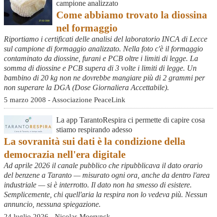
campione analizzato
Come abbiamo trovato la diossina
nel formaggio
Riportiamo i certificati delle analisi del laboratorio INCA di Lecce
sul campione di formaggio analizzato. Nella foto c'è il formaggio
contaminato da diossine, furani e PCB oltre i limiti di legge. La
somma di diossine e PCB supera di 3 volte i limiti di legge. Un
bambino di 20 kg non ne dovrebbe mangiare più di 2 grammi per
non superare la DGA (Dose Giornaliera Accettabile).
5 marzo 2008 - Associazione PeaceLink
La app TarantoRespira ci permette di capire cosa
stiamo respirando adesso
La sovranità sui dati è la condizione della
democrazia nell'era digitale
Ad aprile 2026 il canale pubblico che ripubblicava il dato orario
del benzene a Taranto — misurato ogni ora, anche da dentro l'area
industriale — si è interrotto. Il dato non ha smesso di esistere.
Semplicemente, chi quell'aria la respira non lo vedeva più. Nessun
annuncio, nessuna spiegazione.
24 luglio 2026 - Nicolas Moerynck