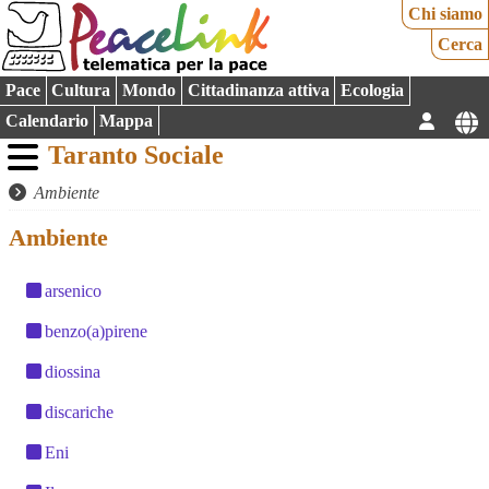
Chi siamo
Cerca
Pace
Cultura
Mondo
Cittadinanza attiva
Ecologia
Calendario
Mappa
Taranto Sociale
Ambiente
Ambiente
arsenico
benzo(a)pirene
diossina
discariche
Eni