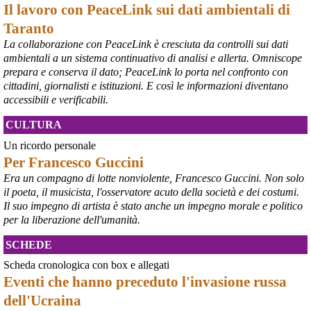
elaborerà, come concordato a Palazzo Chigi, un piano straordinario 
Il lavoro con PeaceLink sui dati ambientali di
per Taranto”, avrebbe detto il ministro Urso.
Taranto
#
Taranto
#
ILVA
La collaborazione con PeaceLink è cresciuta da controlli sui dati
@peacelink
 - 
6/8/2026 21:50
ambientali a un sistema continuativo di analisi e allerta. Omniscope
corriereditaranto.it/2026/08/0
prepara e conserva il dato; PeaceLink lo porta nel confronto con
Aprendo i lavori, il ministro Urso ha sottolineato come il Governo 
cittadini, giornalisti e istituzioni. E così le informazioni diventano
debba necessariamente prendere atto della decisione della Corte 
accessibili e verificabili.
d’Appello di Milano, ricordando che il provvedimento è già stato 
inserito nella data room della procedura di vendita. “Alla luce del 
CULTURA
nuovo scenario – ha spiegato – Jindal ha presentato una proposta 
aggiornata sull’intero perimetro aziendale che tiene conto della 
Un ricordo personale
chiusura dell’area a caldo e che i commissari stanno valutando”.
Per Francesco Guccini
#
ILVA
#
Taranto
Era un compagno di lotte nonviolente, Francesco Guccini. Non solo
il poeta, il musicista, l'osservatore acuto della società e dei costumi.
Il suo impegno di artista è stato anche un impegno morale e politico
per la liberazione dell'umanità.
SCHEDE
Scheda cronologica con box e allegati
Eventi che hanno preceduto l'invasione russa
dell'Ucraina