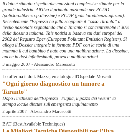
Il dato è stimato rispetto alle emissioni complessive stimate per la
grande industria. All'Ilva il primato nazionale per PCDD
(policlorodibenzo-p-diossine) e PCDF (policlorodibenzo-pfurani).
Recentemente l'Espresso ha fatto scoppiare il “caso Taranto” a
livello nazionale segnalando che a Taranto si concentrerebbe il 30%
della diossina italiana. Tale notizia si basava sui dati europei del
2002 del Registro Eper (European Pollutant Emission Register). Si
allega il Dossier integrale in formato PDF con la storia di una
mamma il cui bambino è nato con una malformazione. La diossina,
anche in dosi infinitesimali, provoca malformazioni.
3 maggio 2007 - Alessandro Marescotti
Lo afferma il dott. Mazza, ematologo all'Ospedale Moscati
"Ogni giorno diagnostico un tumore a
Taranto"
Dopo l'inchiesta dell'Espresso "Puglia, il pozzo dei veleni" la
stampa locale discute sull'emergenza inquinamento
2 aprile 2007 - Alessandro Marescotti
BAT (Best Available Techniques)
Le Migliori Tecniche Disponibili per l'Ilva