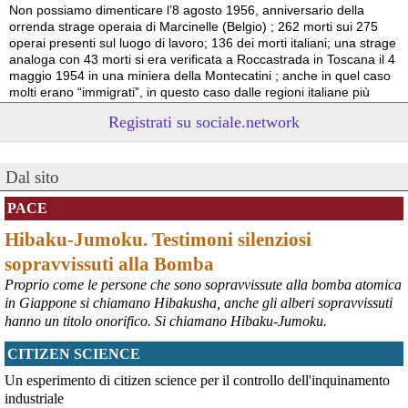
Non possiamo dimenticare l’8 agosto 1956, anniversario della 
orrenda strage operaia di Marcinelle (Belgio) ; 262 morti sui 275 
operai presenti sul luogo di lavoro; 136 dei morti italiani; una strage 
analoga con 43 morti si era verificata a Roccastrada in Toscana il 4 
maggio 1954 in una miniera della Montecatini ; anche in quel caso 
molti erano “immigrati”, in questo caso dalle regioni italiane più 
povere.
Registrati su sociale.network
Vito Totire, portavoce RETE NAZIONALE LAVORO SICURO
#
migranti
#
lavoratori
#
Marcinelle
Dal sito
PACE
Hibaku-Jumoku. Testimoni silenziosi
sopravvissuti alla Bomba
Proprio come le persone che sono sopravvissute alla bomba atomica
in Giappone si chiamano Hibakusha, anche gli alberi sopravvissuti
hanno un titolo onorifico. Si chiamano Hibaku-Jumoku.
CITIZEN SCIENCE
@peacelink
 - 
6/8/2026 21:53
askanews.it/2026/08/05/ex-ilva
Un esperimento di citizen science per il controllo dell'inquinamento
“Dal confronto con tutti gli attori e dai contributi raccolti il Governo 
industriale