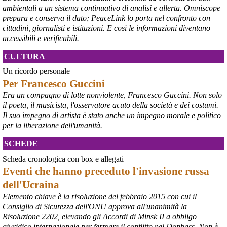
ambientali a un sistema continuativo di analisi e allerta. Omniscope
prepara e conserva il dato; PeaceLink lo porta nel confronto con
cittadini, giornalisti e istituzioni. E così le informazioni diventano
accessibili e verificabili.
CULTURA
@peacelink
 - 
10/8/2026 7:06
Un ricordo personale
Da settimane l'Ucraina spinge i suoi raid sempre più lontano oltre il 
Per Francesco Guccini
fronte, e non si affida più soltanto ai droni. A entrare in azione sono 
Era un compagno di lotte nonviolente, Francesco Guccini. Non solo
ormai anche i nuovi missili FP-5 Flamingo, come confermato dallo 
il poeta, il musicista, l'osservatore acuto della società e dei costumi.
stesso presidente Volodymyr Zelensky: ordigni capaci di 
Il suo impegno di artista è stato anche un impegno morale e politico
raggiungere bersagli fino a 3mila chilometri di distanza, volando a 
per la liberazione dell'umanità.
bassa quota, tra i 20 metri e i 10 chilometri d'altezza. 
#
Flamingo
#
Ucraina
SCHEDE
@peacelink
 - 
9/8/2026 17:43
Scheda cronologica con box e allegati
Il segretario dell'ONU Guterres ha condannato gli attacchi russi 
Eventi che hanno preceduto l'invasione russa
contro Kiev come "una violazione del diritto internazionale 
umanitario", definendo il 4 agosto la "giornata più letale" per i civili 
dell'Ucraina
ucraini dall'inizio dell'anno, con 17 morti e oltre 44 feriti in un solo 
Elemento chiave è la risoluzione del febbraio 2015 con cui il
attacco .
Consiglio di Sicurezza dell'ONU approva all'unanimità la
Nei primi 6 mesi del 2026, l'ONU ha confermato quasi 1.400 civili 
Risoluzione 2202, elevando gli Accordi di Minsk II a obbligo
ucraini uccisi e quasi 8.000 feriti a causa degli attacchi russi , un 
giuridico internazionale per fermare il conflitto nel Donbass. Non è
aumento del 37% rispetto allo stesso periodo del 2025 