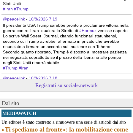
Stati Uniti.
#
Iran
#
Trump
@peacelink
 - 
10/8/2026 7:19
Il presidente USA Trump sarebbe pronto a proclamare vittoria nella 
guerra contro l'Iran  qualora lo Stretto di 
#
Hormuz
 venisse riaperto. 
Lo scrive Wall Street  Journal, citando funzionari statunitensi, 
secondo cui Trump avrebbe  affermato in privato che avrebbe 
rinunciato a firmare un accordo sul  nucleare con Teheran. 
Secondo quanto riportato, Trump è disposto a  mostrare pazienza 
nei negoziati, soprattutto se il prezzo della  benzina alle pompe 
negli Stati Uniti rimarrà stabile. 
#
Trump
#
Iran
@peacelink
 - 
10/8/2026 7:18
Netanyahu boccia il piano per Gaza di Trump. (Rainews)
Registrati su sociale.network
#
Israele
#
Netanyahu
#
Trump
@peacelink
 - 
10/8/2026 7:17
Dal sito
L'unica risposta ai nostri nemici e a chi ci vuole male è la forza, la 
determinazione e la vittoria totale, senza accordi e senza pietà. 
MEDIAWATCH
Hamas e Hezbollah devono essere annientati fino all'ultimo di loro, 
Un editore è stato costretto a rimuovere una serie di articoli dal sito
senza esitare e senza fermarci". Lo ha scritto su X il ministro della 
«Ti spediamo al fronte»: la mobilitazione come
Sicurezza nazionale di Israele, Itamar Ben-Gvir, sostenendo che la 