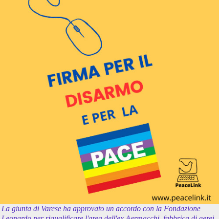
La giunta di Varese ha approvato un accordo con la Fondazione
Leonardo per riqualificare l'area dell'ex Aermacchi, fabbrica di aerei