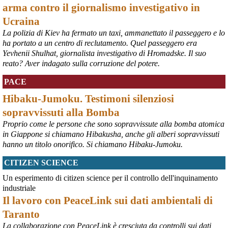
sicurezza di Israele non può essere garantita da "accordi" dietro cui 
arma contro il giornalismo investigativo in
"si nascondono menzogne e inganni". (Rainews)
Ucraina
#
Israele
La polizia di Kiev ha fermato un taxi, ammanettato il passeggero e lo
@peacelink
 - 
10/8/2026 7:13
ha portato a un centro di reclutamento. Quel passeggero era
Il Segretario ONU Guterres ha esortato Russia e Ucraina a cessare 
Yevhenii Shulhat, giornalista investigativo di Hromadske. Il suo
gli attacchi contro le aree civili, dove decine di persone hanno 
reato? Aver indagato sulla corruzione del potere.
perso la vita. Il suo portavoce Farhan Haq ha detto: "Quest'ultima 
serie di attacchi segue un allarmante schema di intensificazione 
PACE
degli attacchi contro le aree popolate. Gli attacchi contro i civili e le 
infrastrutture civili costituiscono una chiara violazione del diritto 
Hibaku-Jumoku. Testimoni silenziosi
umanitario e devono cessare immediatamente". Askanews 7.8.26
sopravvissuti alla Bomba
#
ONU
#
civili
#
Russia
#
Ucraina
Proprio come le persone che sono sopravvissute alla bomba atomica
@peacelink
 - 
10/8/2026 7:08
in Giappone si chiamano Hibakusha, anche gli alberi sopravvissuti
ansa.it/sito/notizie/mondo/202
hanno un titolo onorifico. Si chiamano Hibaku-Jumoku.
Sale a 5 morti il bilancio del raid ucraino su Belgorod, 'colpiti edifici 
civili'. Fonti russe citate da Sky denunciano eccidio in un 
CITIZEN SCIENCE
caseggiato.
#
Belgorod
#
civili
Un esperimento di citizen science per il controllo dell'inquinamento
industriale
Il lavoro con PeaceLink sui dati ambientali di
Taranto
La collaborazione con PeaceLink è cresciuta da controlli sui dati