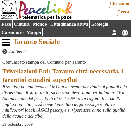
Chi siamo
Cerca
Pace
Cultura
Mondo
Cittadinanza attiva
Ecologia
Calendario
Mappa
Taranto Sociale
Ambiente
Comunicato stampa del Comitato per Taranto
Trivellazioni Eni: Taranto città necessaria, i
tarantini cittadini superflui
Il sondaggio con tecnica Air Gun le eventuali azioni sui fondali e la
dispersione di sostanze tossiche sono devastanti per la fauna ittica
(diminuzione del pescato di oltre il 70% in un raggio di circa 40
miglia nautiche), così come lamentato dagli stessi pescatori e
mitilicoltori locali (AGCI pesca), e si ripercuoteranno sulla qualità
delle acque e del cibo.
29 settembre 2009