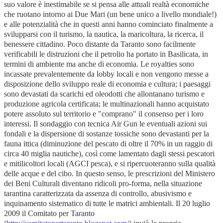
suo valore è inestimabile se si pensa alle attuali realtà economiche
che ruotano intorno ai Due Mari (un bene unico a livello mondiale!)
e alle potenzialità che in questi anni hanno cominciato finalmente a
svilupparsi con il turismo, la nautica, la maricoltura, la ricerca, il
benessere cittadino. Poco distante da Taranto sono facilmente
verificabili le distruzioni che il petrolio ha portato in Basilicata, in
termini di ambiente ma anche di economia. Le royalties sono
incassate prevalentemente da lobby locali e non vengono messe a
disposizione dello sviluppo reale di economia e cultura; i paesaggi
sono devastati da scarichi ed oleodotti che allontanano turismo e
produzione agricola certificata; le multinazionali hanno acquistato
potere assoluto sul territorio e "comprano" il consenso per i loro
interessi. Il sondaggio con tecnica Air Gun le eventuali azioni sui
fondali e la dispersione di sostanze tossiche sono devastanti per la
fauna ittica (diminuzione del pescato di oltre il 70% in un raggio di
circa 40 miglia nautiche), così come lamentato dagli stessi pescatori
e mitilicoltori locali (AGCI pesca), e si ripercuoteranno sulla qualità
delle acque e del cibo. In questo senso, le prescrizioni del Ministero
dei Beni Culturali diventano ridicoli pro-forma, nella situazione
tarantina caratterizzata da assenza di controllo, abusivismo e
inquinamento sistematico di tutte le matrici ambientali. Il 20 luglio
2009 il Comitato per Taranto