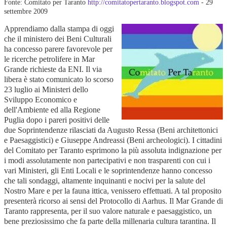
Fonte: Comitato per Taranto
http://comitatopertaranto.blogspot.com
- 29
settembre 2009
Apprendiamo dalla stampa di oggi
che il ministero dei Beni Culturali
ha concesso parere favorevole per
le ricerche petrolifere in Mar
Grande richieste da ENI. Il via
libera è stato comunicato lo scorso
23 luglio ai Ministeri dello
Sviluppo Economico e
dell'Ambiente ed alla Regione
Puglia dopo i pareri positivi delle
due Soprintendenze rilasciati da Augusto Ressa (Beni architettonici
e Paesaggistici) e Giuseppe Andreassi (Beni archeologici). I cittadini
del Comitato per Taranto esprimono la più assoluta indignazione per
i modi assolutamente non partecipativi e non trasparenti con cui i
vari Ministeri, gli Enti Locali e le soprintendenze hanno concesso
che tali sondaggi, altamente inquinanti e nocivi per la salute del
Nostro Mare e per la fauna ittica, venissero effettuati. A tal proposito
presenterà ricorso ai sensi del Protocollo di Aarhus. Il Mar Grande di
Taranto rappresenta, per il suo valore naturale e paesaggistico, un
bene preziosissimo che fa parte della millenaria cultura tarantina. Il