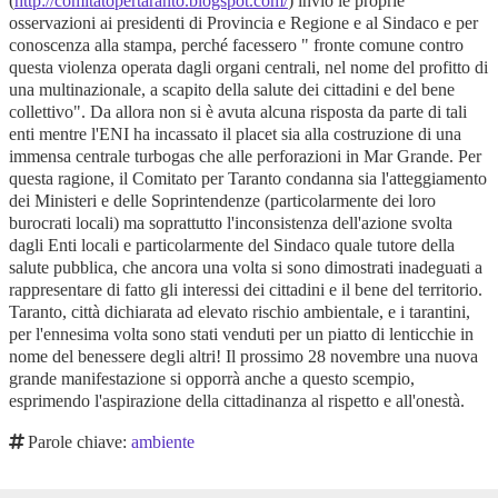
(
http://comitatopertaranto.blogspot.com/
) inviò le proprie
osservazioni ai presidenti di Provincia e Regione e al Sindaco e per
conoscenza alla stampa, perché facessero " fronte comune contro
questa violenza operata dagli organi centrali, nel nome del profitto di
una multinazionale, a scapito della salute dei cittadini e del bene
collettivo". Da allora non si è avuta alcuna risposta da parte di tali
enti mentre l'ENI ha incassato il placet sia alla costruzione di una
immensa centrale turbogas che alle perforazioni in Mar Grande. Per
questa ragione, il Comitato per Taranto condanna sia l'atteggiamento
dei Ministeri e delle Soprintendenze (particolarmente dei loro
burocrati locali) ma soprattutto l'inconsistenza dell'azione svolta
dagli Enti locali e particolarmente del Sindaco quale tutore della
salute pubblica, che ancora una volta si sono dimostrati inadeguati a
rappresentare di fatto gli interessi dei cittadini e il bene del territorio.
Taranto, città dichiarata ad elevato rischio ambientale, e i tarantini,
per l'ennesima volta sono stati venduti per un piatto di lenticchie in
nome del benessere degli altri! Il prossimo 28 novembre una nuova
grande manifestazione si opporrà anche a questo scempio,
esprimendo l'aspirazione della cittadinanza al rispetto e all'onestà.
Parole chiave:
ambiente