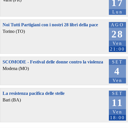
17
Lun
Noi Tutti Partigiani con i nostri 28 libri della pace
AGO
28
Torino (TO)
Ven
21:00
SCOMODE - Festival delle donne contro la violenza
SET
4
Modena (MO)
Ven
La resistenza pacifica delle stelle
SET
11
Bari (BA)
Ven
18:00