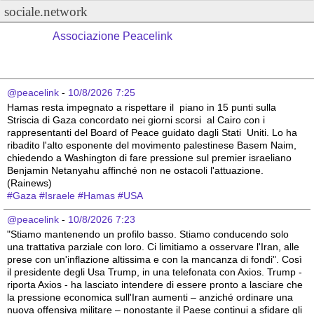
sociale.network
Associazione Peacelink
@peacelink
 - 
10/8/2026 7:25
Hamas resta impegnato a rispettare il  piano in 15 punti sulla 
Striscia di Gaza concordato nei giorni scorsi  al Cairo con i 
rappresentanti del Board of Peace guidato dagli Stati  Uniti. Lo ha 
ribadito l'alto esponente del movimento palestinese Basem Naim, 
chiedendo a Washington di fare pressione sul premier israeliano  
Benjamin Netanyahu affinché non ne ostacoli l'attuazione. 
(Rainews)
#
Gaza
#
Israele
#
Hamas
#
USA
@peacelink
 - 
10/8/2026 7:23
"Stiamo mantenendo un profilo basso. Stiamo conducendo solo 
una trattativa parziale con loro. Ci limitiamo a osservare l'Iran, alle 
prese con un'inflazione altissima e con la mancanza di fondi". Così 
il presidente degli Usa Trump, in una telefonata con Axios. Trump - 
riporta Axios - ha lasciato intendere di essere pronto a lasciare che 
la pressione economica sull'Iran aumenti – anziché ordinare una 
nuova offensiva militare – nonostante il Paese continui a sfidare gli 