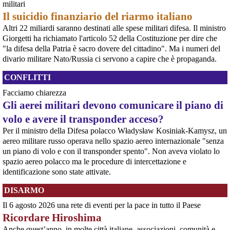
militari
[News] Violenza sessuale in Sudan per traumatizzare la popolazione civile: il
rapporto pubblicato oggi dall'ONU
Il suicidio finanziario del riarmo italiano
Rapporto ONU documenta l'uso diffuso e brutale della violenza sessuale in
Altri 22 miliardi saranno destinati alle spese militari difesa. Il ministro
Sudan23 giugno 2026GINEVRA – Un rapporto dell'Ufficio dei Diritti Umani
Giorgetti ha richiamato l'articolo 52 della Costituzione per dire che
delle Nazioni Unite pubblicato martedì mette a nudo la brutalità e l'entità
della violenza sessuale legata al confl
"la difesa della Patria è sacro dovere del cittadino". Ma i numeri del
[News] Accordo di cooperazione militare fra l'Italia e gli Emirati Arabi
divario militare Nato/Russia ci servono a capire che è propaganda.
Uniti. Ecco i nomi dei senatori che non hanno citato il genocidio del Sudan,
in cui sono coinvolti gli Emirati Arabi Uniti
CONFLITTI
E' stato approvato - prima con il voto della Camera e poi con quello del
Senato - l'accordo di cooperazione militare fra l'Italia e gli Emirati Arabi
Facciamo chiarezza
Uniti, il cui coinvolgimento nel genocidio del Sudan è oggetto di indagine da
Gli aerei militari devono comunicare il piano di
parte dell'ONU (vedere appendice).Ciò che emer
volo e avere il transponder acceso?
[News] Caccia di sesta generazione GCAP, c'è una finestra di opportunità per
fermarlo
Per il ministro della Difesa polacco Władysław Kosiniak-Kamysz, un
Ecco le scadenze e i punti deboli del programma militare GCAPA pochi
aereo militare russo operava nello spazio aereo internazionale "senza
giorni da una scadenza cruciale per il programma GCAP (Global Combat Air
un piano di volo e con il transponder spento". Non aveva violato lo
Programme), il costosissimo caccia di sesta generazione promosso da
Italia, Regno Unito e Giappone, si apre una finestra di opportunità per il
spazio aereo polacco ma le procedure di intercettazione e
movimento
identificazione sono state attivate.
[News] Armi nucleari ad Aviano, cosa ha deciso oggi il GIP
Il Giudice per le Indagini Preliminari del Tribunale di Pordenone ha deciso di
DISARMO
riservarsi sulla richiesta di opposizione all’archiviazione presentata da un
gruppo di cittadini e associazioni riguardo alla presenza di armi nucleari
Il 6 agosto 2026 una rete di eventi per la pace in tutto il Paese
statunitensi nella base USAF di Aviano. L’attesa decisi
Ricordare Hiroshima
[News] Parte in Finlandia la manifestazione contro il riarmo europeo
Helsinki, mobilitazione contro il riarmo europeo: “Welfare, not warfare”Anche
Anche quest’anno, in molte città italiane, associazioni, comunità e