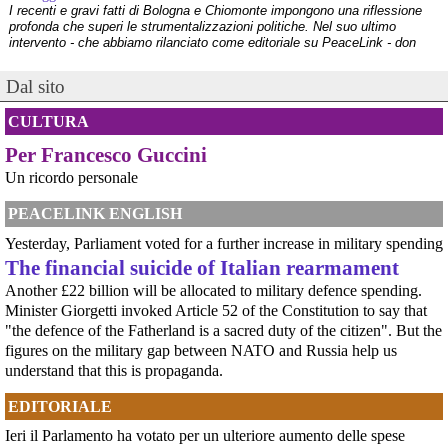
I recenti e gravi fatti di Bologna e Chiomonte impongono una riflessione
profonda che superi le strumentalizzazioni politiche. Nel suo ultimo
intervento - che abbiamo rilanciato come editoriale su PeaceLink - don
Tonio Dell'Olio affronta il tema con la consueta lucidità: la violenza non ha
[news] ILVA, ora la salute viene prima
Dal sito
PeaceLink: “Una vittoria storica dei cittadini, ora la salute viene prima”
L’associazione PeaceLink esprime il proprio pieno sostegno e la più sentita
CULTURA
gratitudine al gruppo di cittadini e all'associazione Genitori Tarantini che
hanno ottenuto una vittoria storica davan
Per Francesco Guccini
[news] Victor Jara, catturato l’ultimo dei suoi aguzzini
Víctor Jara, il cantautore dei poveri che sfidò la dittatura cilena con la sua
Un ricordo personale
chitarra A cinquant'anni dal golpe che insanguinò il Cile, la storia di Víctor
Jara continua a risuonare come un inno alla dignità e alla resistenza. La
PEACELINK ENGLISH
sua voce, spezzata dalle mani dei carn
[news] La "Breve storia del pacifismo italiano" è stata arricchita con undici
Yesterday, Parliament voted for a further increase in military spending
schede introduttive storico-culturali dei vari periodi, dal primo Novecento a
The financial suicide of Italian rearmament
oggi
Another £22 billion will be allocated to military defence spending.
Siamo felici di annunciarvi un aggiornamento per la nostra "Breve storia del
pacifismo italiano". Il percorso di ricerca e divulgazione si arricchisce oggi
Minister Giorgetti invoked Article 52 of the Constitution to say that
di un nuovo strumento: abbiamo integrato nel testo undici schede
"the defence of the Fatherland is a sacred duty of the citizen". But the
introduttive, dedicate ciascuna a una specifica periodizzazione s
figures on the military gap between NATO and Russia help us
[news] Ucraina, minacce alla redazione di Babel che ha indagato sulle torture
understand that this is propaganda.
nel Reggimento Skelya
La giornalista Kateryna Lykhohliad, la direttrice Kateryna Kobernyk e l'intera
EDITORIALE
redazione di Babel hanno ricevuto gravi minacce dirette a seguito della
pubblicazione dell'inchiesta shock sul 425º Reggimento d'Assalto "Skelya".
Ieri il Parlamento ha votato per un ulteriore aumento delle spese
https://babel.ua/en/texts/127938-the-skelya-assault-re