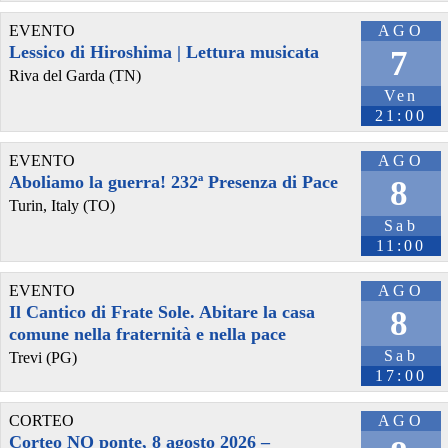
EVENTO
AGO
Lessico di Hiroshima | Lettura musicata
7
Riva del Garda (TN)
Ven
21:00
EVENTO
AGO
Aboliamo la guerra! 232ª Presenza di Pace
8
Turin, Italy (TO)
Sab
11:00
EVENTO
AGO
Il Cantico di Frate Sole. Abitare la casa
8
comune nella fraternità e nella pace
Sab
Trevi (PG)
17:00
CORTEO
AGO
Corteo NO ponte, 8 agosto 2026 –