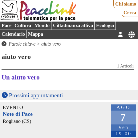
Chi siamo
Cerca
Pace
Cultura
Mondo
Cittadinanza attiva
Ecologia
Calendario
Mappa
Parole chiave > aiuto vero
aiuto vero
1 Articoli
Un aiuto vero
Prossimi appuntamenti
EVENTO
AGO
Note di Pace
7
Rogliano (CS)
Ven
19:00