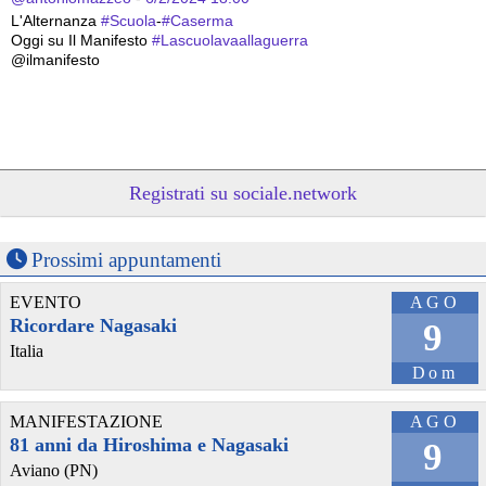
L'Alternanza 
#
Scuola
-
#
Caserma
Oggi su Il Manifesto 
#
Lascuolavaallaguerra
@ilmanifesto
Registrati su sociale.network
Prossimi appuntamenti
EVENTO
AGO
@GustavinoBevilacqua
 - 
19/12/2022 10:18
Ricordare Nagasaki
9
🇫🇷 
Italia
Riassunto: il ministro francese degli interni 
#
Darmanin
 è andato a 
Dom
#
Nizza
 per inaugurare una 
#
caserma
 di 
#
sbirri
 i quali, per 
ricambiare la gentilezza, hanno censurato illegalmente con teli e 
tavole la vetrina di una 
#
libreria
#
femminista
MANIFESTAZIONE
AGO
Per solidarietà la vetrina è stata rifatta in varie città.
81 anni da Hiroshima e Nagasaki
9
telerama.fr/debats-reportages/
Aviano (PN)