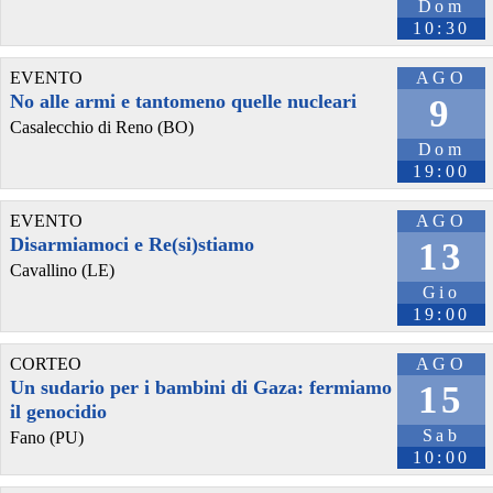
Dom
10:30
EVENTO
AGO
No alle armi e tantomeno quelle nucleari
9
Casalecchio di Reno (BO)
Dom
19:00
EVENTO
AGO
@circuito_c4m
 - 
9/6/2022 18:09
Disarmiamoci e Re(si)stiamo
13
#
bologna
 è piena di 
#
spazi
 pubblici abbandonati. Ce ne sono circa 
Cavallino (LE)
200. Qui la 
#
mappa
 interattiva grazie all'iniziativa "mettiamoci il 
Gio
becco"
19:00
occhio al logo <<<QUA>>>
#
sgomberi
#
autogestione
#
diritti
#
lepore
#
xm24
#
viazago1
#
atlantide
#
cultura
#
caserma
CORTEO
AGO
uploads.knightlab.com/storymap
Un sudario per i bambini di Gaza: fermiamo
15
il genocidio
Sab
Fano (PU)
10:00