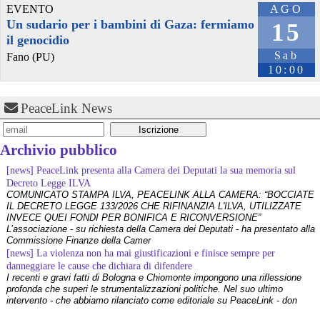
EVENTO
AGO
Un sudario per i bambini di Gaza: fermiamo
15
il genocidio
Sab
Fano (PU)
10:00
PeaceLink News
Archivio pubblico
[news] PeaceLink presenta alla Camera dei Deputati la sua memoria sul
Decreto Legge ILVA
COMUNICATO STAMPA ILVA, PEACELINK ALLA CAMERA: “BOCCIATE
IL DECRETO LEGGE 133/2026 CHE RIFINANZIA L'ILVA, UTILIZZATE
INVECE QUEI FONDI PER BONIFICA E RICONVERSIONE”
L’associazione - su richiesta della Camera dei Deputati - ha presentato alla
Commissione Finanze della Camer
@wombat
 - 
4/6/2022 9:10
[news] La violenza non ha mai giustificazioni e finisce sempre per
Stampa Rassegnata 190 2Giugno 
radiowombat.net/stampa-
danneggiare le cause che dichiara di difendere
rassegn
#
trasportopubblicolocale
#
transizioneecologica
I recenti e gravi fatti di Bologna e Chiomonte impongono una riflessione
#
produzionebiologica
#
StampaRassegnata
#
Autolineetoscane
profonda che superi le strumentalizzazioni politiche. Nel suo ultimo
#
economiadiguerra
#
aziendeagricole
#
parcomigliarino
intervento - che abbiamo rilanciato come editoriale su PeaceLink - don
#
parcosanrossore
#
sindacatidibase
#
scioperogrucce
#
carabinieri
Tonio Dell'Olio affronta il tema con la consueta lucidità: la violenza non ha