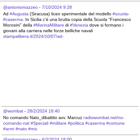
@antoniomazzeo
 - 
7/10/2024 9:28
Ad 
#
Augusta
 (Siracusa) liceo sperimentale del modello 
#
scuola
-
#
caserma
. In Sicilia c’è una brutta copia della Scuola “Francesco 
Morosini” della 
#
MarinaMilitare
 di 
#
Venezia
 dove si formano i 
giovani alla carriera nelle forze belliche navali
stampalibera.it/2024/10/07/ad-
@wombat
 - 
28/2/2024 18:40
No comando Nato_dibattito avv. Marcuz 
radiowombat.net/no-
comando-nat
#
Speciali
#
militare
#
politica
#
caserma
#
comune
#
armi
#
nato
#
mic
@antoniomazzeo
 - 
6/2/2024 18:00