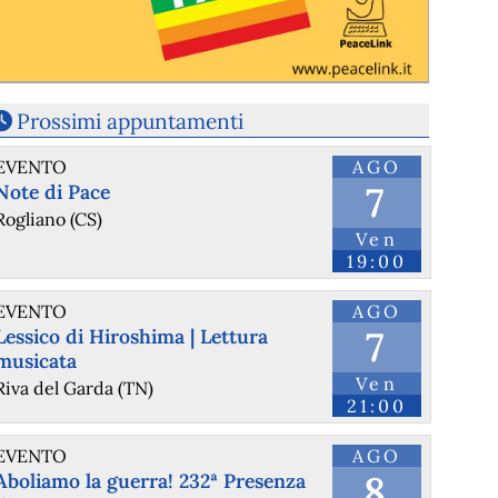
Prossimi appuntamenti
EVENTO
AGO
7
Note di Pace
Rogliano (CS)
Ven
19:00
EVENTO
AGO
7
Lessico di Hiroshima | Lettura
musicata
Ven
Riva del Garda (TN)
21:00
EVENTO
AGO
8
Aboliamo la guerra! 232ª Presenza