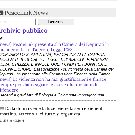
PeaceLink News
rchivio pubblico
[news] PeaceLink presenta alla Camera dei Deputati la
sua memoria sul Decreto Legge ILVA
COMUNICATO STAMPA ILVA, PEACELINK ALLA CAMERA:
“BOCCIATE IL DECRETO LEGGE 133/2026 CHE RIFINANZIA
L'ILVA, UTILIZZATE INVECE QUEI FONDI PER BONIFICA E
RICONVERSIONE” L’associazione - su richiesta della Camera dei
Deputati - ha presentato alla Commissione Finanze della Camer
[news] La violenza non ha mai giustificazioni e finisce
sempre per danneggiare le cause che dichiara di
difendere
I recenti e gravi fatti di Bologna e Chiomonte impongono una
riflessione profonda che superi le strumentalizzazioni politiche. Nel
suo ultimo intervento - che abbiamo rilanciato come editoriale su
PeaceLink - don Tonio Dell'Olio affronta il tema con la consueta
Dalla donna viene la luce, viene la sera e viene il
lucidità: la violenza non ha
mattino. Attorno a lei tutto si organizza.
[news] ILVA, ora la salute viene prima
PeaceLink: “Una vittoria storica dei cittadini, ora la salute viene
Luis Aragon
prima” L’associazione PeaceLink esprime il proprio pieno sostegno
 la più sentita gratitudine al gruppo di cittadini e all'associazione
Genitori Tarantini che hanno ottenuto una vittoria storica davan