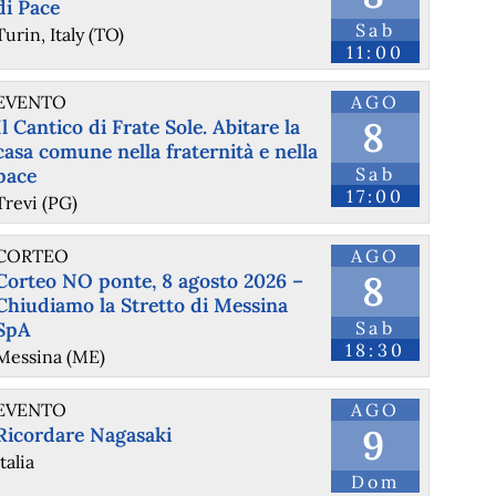
di Pace
Sab
Turin, Italy (TO)
11:00
EVENTO
AGO
8
Il Cantico di Frate Sole. Abitare la
casa comune nella fraternità e nella
pace
Sab
17:00
Trevi (PG)
CORTEO
AGO
8
Corteo NO ponte, 8 agosto 2026 –
Chiudiamo la Stretto di Messina
SpA
Sab
18:30
Messina (ME)
EVENTO
AGO
9
Ricordare Nagasaki
Italia
Dom