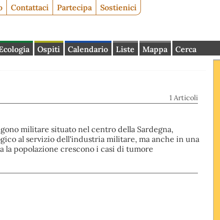
o
Contattaci
Partecipa
Sostienici
Ecologia
Ospiti
Calendario
Liste
Mappa
Cerca
1 Articoli
ligono militare situato nel centro della Sardegna,
ico al servizio dell'industria militare, ma anche in una
ra la popolazione crescono i casi di tumore