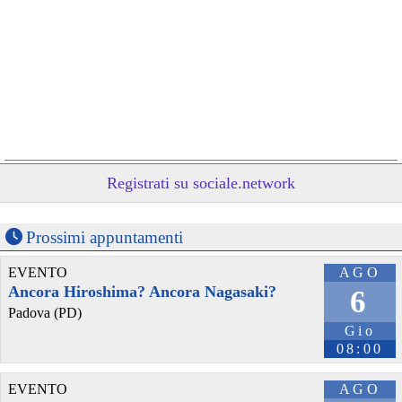
@byteseu
 - 
6/8/2026 17:30
Registrati su sociale.network
Telia Estonia to offer 5G SA services on Samsung foldable 
smartphones 
byteseu.com/2255481/
#
Estonia
Prossimi appuntamenti
EVENTO
AGO
Ancora Hiroshima? Ancora Nagasaki?
6
Padova (PD)
Gio
08:00
EVENTO
AGO