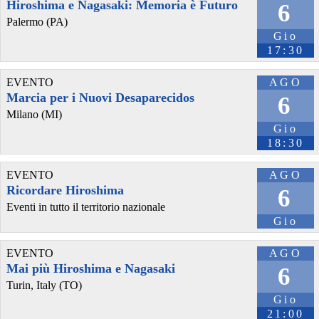
Hiroshima e Nagasaki: Memoria è Futuro
6
@byteseu
 - 
6/8/2026 14:51
Palermo (PA)
Study: Estonia’s unique trilingual emergency alerts are speeding up 
Gio
| News 
byteseu.com/2255254/
#
DroneThreat
17:30
#
EarlyWarningNotifications
#
EmergencyAlerts
#
Estonia
#
KriisEe
#
MobilePhones
#
Smartphones
#
sms
#
ThreatAlertSystem
EVENTO
AGO
#
ThreatNotifications
Marcia per i Nuovi Desaparecidos
6
Milano (MI)
Gio
18:30
EVENTO
AGO
Ricordare Hiroshima
6
Eventi in tutto il territorio nazionale
Gio
@byteseu
 - 
6/8/2026 12:25
EVENTO
AGO
Mai più Hiroshima e Nagasaki
Over 60 percent of Estonian adults have at least one chronic illness 
6
| News 
byteseu.com/2255024/
#
ChronicIllness
#
Estonia
Turin, Italy (TO)
#
Healthcare
#
novaator
#
PublicHealth
#
UniversityOfTartu
Gio
21:00