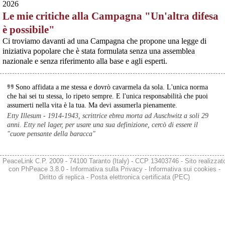
2026
scendendo in piazza contro il riarmo, in collegamento con le proteste in
tutta Europa (Madrid, Bruxelles e altre città)
Le mie critiche alla Campagna "Un'altra difesa
[News] Oggi in Spagna mobilitazione contro il riarmo, in questi minuti sta
è possibile"
per partire a Bruxelles la marcia pacifista europea di No Rearm Europe
@byteseu
 - 
6/8/2026 4:46
Oggi in Spagna mobilitazione contro il riarmo e il militarismoSi è svolta
Ci troviamo davanti ad una Campagna che propone una legge di
Concert organizer: world‑famous artists want to feel at home while 
oggi, 14 giugno 2026, a Madrid la manifestazione indetta dall'Assemblea
on tour | News 
byteseu.com/2254347/
#
ConcertPromoters
iniziativa popolare che è stata formulata senza una assemblea
Internazionalista di Madrid con il titolo "Contro il riarmo e la guerra
#
concerts
#
ConcertsAndEvents
#
Estonia
#
Moby
#
MusicBusiness
nazionale e senza riferimento alla base e agli esperti.
imperialista". I partecipanti si sono radunati in Plaza de Atoc
#
omd
#
TheCure
Sono affidata a me stessa e dovrò cavarmela da sola. L'unica norma
che hai sei tu stessa, lo ripeto sempre. E l'unica responsabilità che puoi
assumerti nella vita è la tua. Ma devi assumerla pienamente.
Etty Illesum - 1914-1943, scrittrice ebrea morta ad Auschwitz a soli 29
anni. Etty nel lager, per usare una sua definizione, cercò di essere il
"cuore pensante della baracca"
PeaceLink C.P. 2009 - 74100 Taranto (Italy) - CCP 13403746 - Sito realizzat
con
PhPeace 3.8.0
-
Informativa sulla Privacy
-
Informativa sui cookies
-
Diritto di replica
-
Posta elettronica certificata (PEC)
@byteseu
 - 
6/8/2026 2:50
Estonia’s drone gamble is rewriting NATO’s frontline defense – 
opinion 
byteseu.com/2254187/
#
DefenseIndustry
#
DefenseTech
#
drone
#
Estonia
#
Europe
#
NATO
#
UkraineRussiaWar
#
War