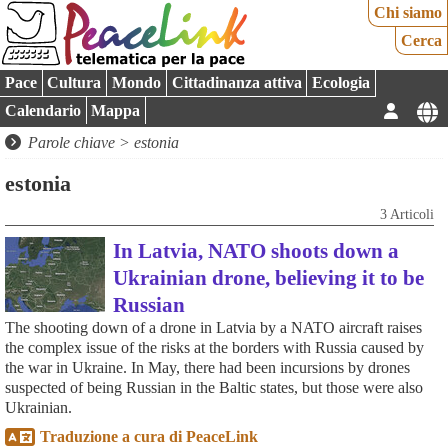
Chi siamo
Cerca
Pace
Cultura
Mondo
Cittadinanza attiva
Ecologia
Calendario
Mappa
Parole chiave > estonia
estonia
3 Articoli
In Latvia, NATO shoots down a
Ukrainian drone, believing it to be
Russian
The shooting down of a drone in Latvia by a NATO aircraft raises
the complex issue of the risks at the borders with Russia caused by
the war in Ukraine. In May, there had been incursions by drones
suspected of being Russian in the Baltic states, but those were also
Ukrainian.
Traduzione a cura di PeaceLink