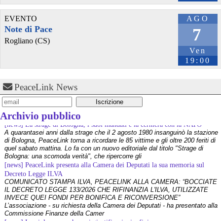
EVENTO
AGO
Note di Pace
7
Rogliano (CS)
Ven
19:00
PeaceLink News
@Davexxx
 - 
6/8/2026 12:24
[news] La strage di Bologna, i suoi mandati e la cerniera con la NATO
A quarantasei anni dalla strage che il 2 agosto 1980 insanguinò la stazione
@
rmblaber1956
Archivio pubblico
di Bologna, PeaceLink torna a ricordare le 85 vittime e gli oltre 200 feriti di
🇮🇱   I S R A E L   I S   A   T E R R O R I S T   S T A T E !  👽  👽  👽
quel sabato mattina. Lo fa con un nuovo editoriale dal titolo "Strage di
#
ukraine
#
europe
#
eu
#
canada
#
uk
#
france
#
turkey
#
poland
Bologna: una scomoda verità", che ripercorre gli
#
estonia
#
lithuania
#
trump
#
usa
#
latvia
#
politics
#
netherlands
[news] PeaceLink presenta alla Camera dei Deputati la sua memoria sul
#
israel
#
palestine
#
gaza
Decreto Legge ILVA
COMUNICATO STAMPA ILVA, PEACELINK ALLA CAMERA: “BOCCIATE
IL DECRETO LEGGE 133/2026 CHE RIFINANZIA L'ILVA, UTILIZZATE
INVECE QUEI FONDI PER BONIFICA E RICONVERSIONE”
L’associazione - su richiesta della Camera dei Deputati - ha presentato alla
Commissione Finanze della Camer
[news] La violenza non ha mai giustificazioni e finisce sempre per
danneggiare le cause che dichiara di difendere
I recenti e gravi fatti di Bologna e Chiomonte impongono una riflessione