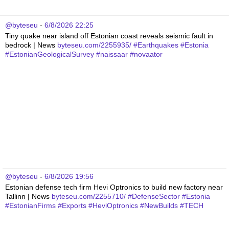
@byteseu
 - 
6/8/2026 22:25
Tiny quake near island off Estonian coast reveals seismic fault in 
bedrock | News 
byteseu.com/2255935/
#
Earthquakes
#
Estonia
#
EstonianGeologicalSurvey
#
naissaar
#
novaator
@byteseu
 - 
6/8/2026 19:56
Estonian defense tech firm Hevi Optronics to build new factory near 
Tallinn | News 
byteseu.com/2255710/
#
DefenseSector
#
Estonia
#
EstonianFirms
#
Exports
#
HeviOptronics
#
NewBuilds
#
TECH